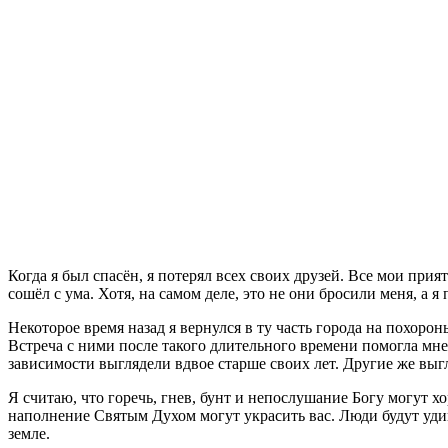
К
огда я был спасён, я потерял всех своих друзей. Все мои при
сошёл с ума. Хотя, на самом деле, это не они бросили меня, а 
Некоторое время назад я вернулся в ту часть города на похоро
Встреча с ними после такого длительного времени помогла мне 
зависимости выглядели вдвое старше своих лет. Другие же вы
Я считаю, что горечь, гнев, бунт и непослушание Богу могут хо
наполнение Святым Духом могут украсить вас. Люди будут удивл
земле.