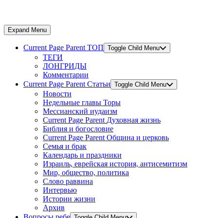
Expand Menu
Current Page Parent
ТОП
Toggle Child Menu
ТЕГИ
ЛОНГРИДЫ
Комментарии
Current Page Parent
Статьи
Toggle Child Menu
Новости
Недельные главы Торы
Мессианский иудаизм
Current Page Parent
Духовная жизнь
Библия и богословие
Current Page Parent
Община и церковь
Семья и брак
Календарь и праздники
Израиль, еврейская история, антисемитизм
Мир, общество, политика
Слово раввина
Интервью
Истории жизни
Архив
Вопросы ребе
Toggle Child Menu