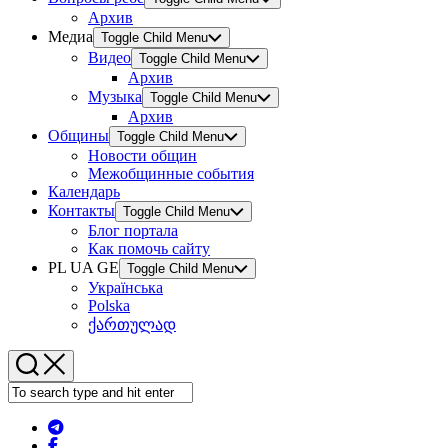
Архив
Медиа
Toggle Child Menu
Видео
Toggle Child Menu
Архив
Музыка
Toggle Child Menu
Архив
Общины
Toggle Child Menu
Новости общин
Межобщинные события
Календарь
Контакты
Toggle Child Menu
Блог портала
Как помочь сайту
PL UA GE
Toggle Child Menu
Українська
Polska
ქართულად