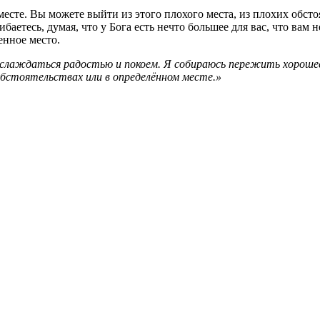
сте. Вы можете выйти из этого плохого места, из плохих обстоят
етесь, думая, что у Бога есть нечто большее для вас, что вам н
енное место.
наслаждаться радостью и покоем. Я собираюсь пережить хорошее
обстоятельствах или в определённом месте.»