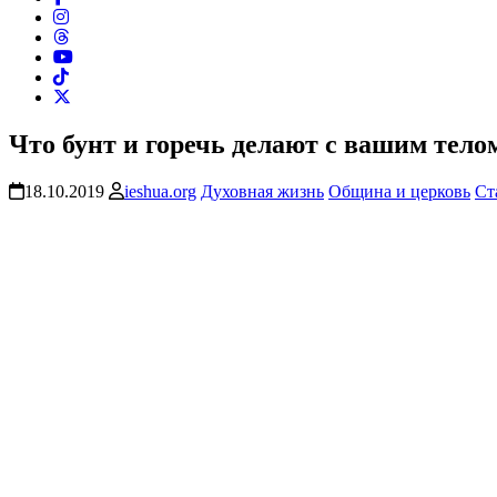
Что бунт и горечь делают с вашим тело
18.10.2019
ieshua.org
Духовная жизнь
Община и церковь
Ст