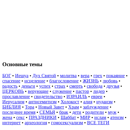
Основные темы
БОГ
•
Иешуа
•
Дух Святой
•
молитва
•
вера
•
грех
•
покаяние
•
спасение
•
исцеление
•
благословение
•
ЖИЗНЬ
•
любовь
•
радость
•
деньги
•
успех
•
страх
•
смерть
•
свобода
•
друзья
•
ЦЕРКОВЬ
•
верующие
•
служение
•
пастор
•
лидер
•
прославление
•
свидетельство
•
ИЗРАИЛЬ
•
евреи
•
Иерусалим
•
антисемитизм
•
Холокост
•
алия
•
иудаизм
•
БИБЛИЯ
•
Тора
•
Новый Завет
•
Храм
•
заблуждение
•
последнее время
•
СЕМЬЯ
•
брак
•
дети
•
родители
•
муж
•
жена
•
секс
•
ПРАЗДНИКИ
•
Шаббат
•
МИР
•
ислам
•
атеизм
•
интернет
•
археология
•
гомосексуализм
•
ВСЕ ТЕГИ