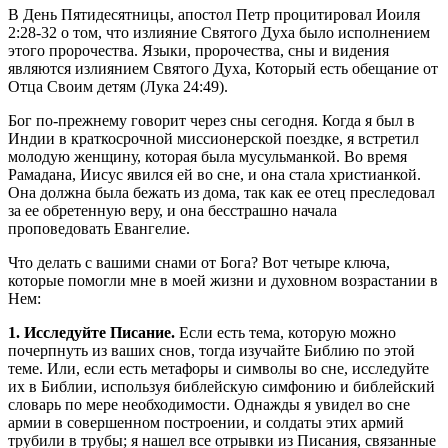
В День Пятидесятницы, апостол Петр процитировал Иоиля
2:28-32 о том, что излияние Святого Духа было исполнением
этого пророчества. Языки, пророчества, сны и видения
являются излиянием Святого Духа, Который есть обещание от
Отца Своим детям (Лука 24:49).
Бог по-прежнему говорит через сны сегодня. Когда я был в
Индии в краткосрочной миссионерской поездке, я встретил
молодую женщину, которая была мусульманкой. Во время
Рамадана, Иисус явился ей во сне, и она стала христианкой.
Она должна была бежать из дома, так как ее отец преследовал
за ее обретенную веру, и она бесстрашно начала
проповедовать Евангелие.
Что делать с вашими снами от Бога? Вот четыре ключа,
которые помогли мне в моей жизни и духовном возрастании в
Нем:
1. Исследуйте Писание.
Если есть тема, которую можно
почерпнуть из ваших снов, тогда изучайте Библию по этой
теме. Или, если есть метафоры и символы во сне, исследуйте
их в Библии, используя библейскую симфонию и библейский
словарь по мере необходимости. Однажды я увидел во сне
армии в совершенном построении, и солдаты этих армий
трубили в трубы; я нашел все отрывки из Писания, связанные