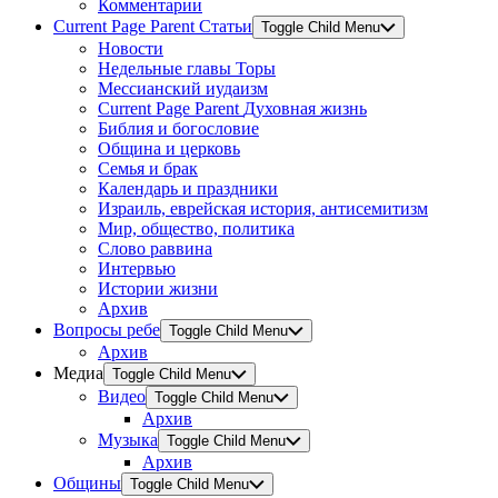
Комментарии
Current Page Parent
Статьи
Toggle Child Menu
Новости
Недельные главы Торы
Мессианский иудаизм
Current Page Parent
Духовная жизнь
Библия и богословие
Община и церковь
Семья и брак
Календарь и праздники
Израиль, еврейская история, антисемитизм
Мир, общество, политика
Слово раввина
Интервью
Истории жизни
Архив
Вопросы ребе
Toggle Child Menu
Архив
Медиа
Toggle Child Menu
Видео
Toggle Child Menu
Архив
Музыка
Toggle Child Menu
Архив
Общины
Toggle Child Menu