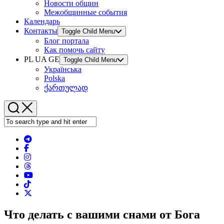
Новости общин
Межобщинные события
Календарь
Контакты
Toggle Child Menu
Блог портала
Как помочь сайту
PL UA GE
Toggle Child Menu
Українська
Polska
ქართულად
Что делать с вашими снами от Бога