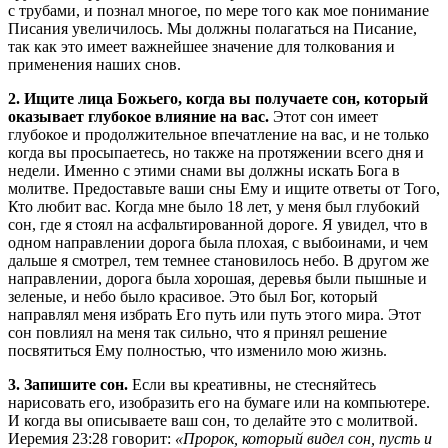
с трубами, и познал многое, по мере того как мое понимание
Писания увеличилось. Мы должны полагаться на Писание,
так как это имеет важнейшее значение для толкования и
применения наших снов.
2. Ищите лица Божьего, когда вы получаете сон, который
оказывает глубокое влияние на вас.
Этот сон имеет
глубокое и продолжительное впечатление на вас, и не только
когда вы просыпаетесь, но также на протяжении всего дня и
недели. Именно с этими снами вы должны искать Бога в
молитве. Предоставьте ваши сны Ему и ищите ответы от Того,
Кто любит вас. Когда мне было 18 лет, у меня был глубокий
сон, где я стоял на асфальтированной дороге. Я увидел, что в
одном направлении дорога была плохая, с выбоинами, и чем
дальше я смотрел, тем темнее становилось небо. В другом же
направлении, дорога была хорошая, деревья были пышные и
зеленые, и небо было красивое. Это был Бог, который
направлял меня избрать Его путь или путь этого мира. Этот
сон повлиял на меня так сильно, что я принял решение
посвятиться Ему полностью, что изменило мою жизнь.
3. Запишите сон.
Если вы креативны, не стесняйтесь
нарисовать его, изобразить его на бумаге или на компьютере.
И когда вы описываете ваш сон, то делайте это с молитвой.
Иеремия 23:28 говорит:
«Пророк, который видел сон, пусть и