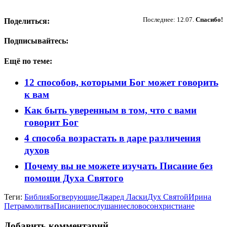
Пожертвовать
Последнее: 12.07.
Спасибо!
Поделиться:
Подписывайтесь:
Ещё по теме:
12 способов, которыми Бог может говорить
к вам
Как быть уверенным в том, что с вами
говорит Бог
4 способа возрастать в даре различения
духов
Почему вы не можете изучать Писание без
помощи Духа Святого
Теги:
Библия
Бог
верующие
Джаред Ласки
Дух Святой
Ирина
Петра
молитва
Писание
послушание
слово
сон
христиане
Добавить комментарий