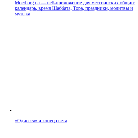
Moed.org.ua — веб-приложение для мессианских общин:
календарь, время Шаббата, Тора, праздники, молитвы и
музыка
«Одиссея» и конец света