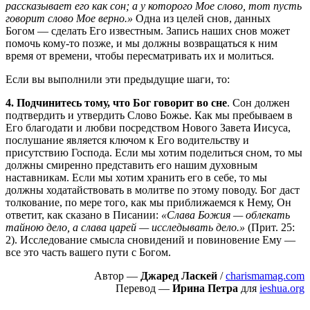
рассказывает его как сон; а у которого Мое слово, тот пусть
говорит слово Мое верно.»
Одна из целей снов, данных
Богом — сделать Его известным. Запись наших снов может
помочь кому-то позже, и мы должны возвращаться к ним
время от времени, чтобы пересматривать их и молиться.
Если вы выполнили эти предыдущие шаги, то:
4. Подчинитесь тому, что Бог говорит во сне
. Сон должен
подтвердить и утвердить Слово Божье. Как мы пребываем в
Его благодати и любви посредством Нового Завета Иисуса,
послушание является ключом к Его водительству и
присутствию Господа. Если мы хотим поделиться сном, то мы
должны смиренно представить его нашим духовным
наставникам. Если мы хотим хранить его в себе, то мы
должны ходатайствовать в молитве по этому поводу. Бог даст
толкование, по мере того, как мы приближаемся к Нему, Он
ответит, как сказано в Писании:
«Слава Божия — облекать
тайною дело, а слава царей — исследывать дело.»
(Прит. 25:
2). Исследование смысла сновидений и повиновение Ему —
все это часть вашего пути с Богом.
Автор —
Джаред Ласкей
/
charismamag.com
Перевод —
Ирина Петра
для
ieshua.org