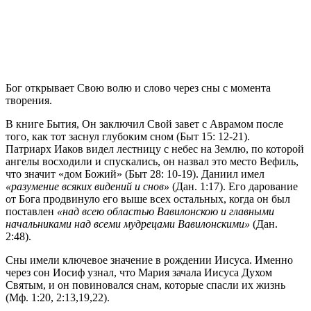
Б
ог открывает Свою волю и слово через сны с момента
творения.
В книге Бытия, Он заключил Свой завет с Аврамом после
того, как тот заснул глубоким сном (Быт 15: 12-21).
Патриарх Иаков видел лестницу с небес на Землю, по которой
ангелы восходили и спускались, он назвал это место Вефиль,
что значит «дом Божий» (Быт 28: 10-19). Даниил имел
«разумение всяких видений и снов»
(Дан. 1:17). Его дарование
от Бога продвинуло его выше всех остальных, когда он был
поставлен
«над всею областью Вавилонскою и главными
начальниками над всеми мудрецами Вавилонскими»
(Дан.
2:48).
Сны имели ключевое значение в рождении Иисуса. Именно
через сон Иосиф узнал, что Мария зачала Иисуса Духом
Святым, и он повиновался снам, которые спасли их жизнь
(Мф. 1:20, 2:13,19,22).