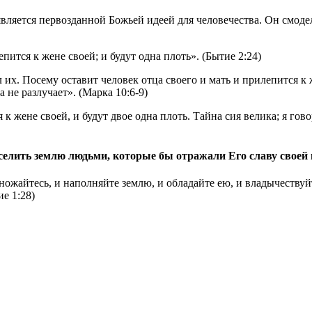
ляется первозданной Божьей идеей для человечества. Он смоде
пится к жене своей; и будут одна плоть». (Бытие 2:24)
их. Посему оставит человек отца своего и мать и прилепится к ж
а не разлучает». (Марка 10:6-9)
я к жене своей, и будут двое одна плоть. Тайна сия велика; я г
селить землю людьми, которые бы отражали Его славу своей 
змножайтесь, и наполняйте землю, и обладайте ею, и владычеств
е 1:28)