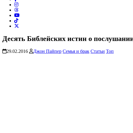
Десять Библейских истин о послушании
29.02.2016
Джон Пайпер
Семья и брак
Статьи
Топ