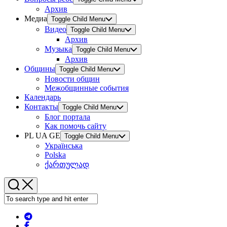
Архив
Медиа
Toggle Child Menu
Видео
Toggle Child Menu
Архив
Музыка
Toggle Child Menu
Архив
Общины
Toggle Child Menu
Новости общин
Межобщинные события
Календарь
Контакты
Toggle Child Menu
Блог портала
Как помочь сайту
PL UA GE
Toggle Child Menu
Українська
Polska
ქართულად