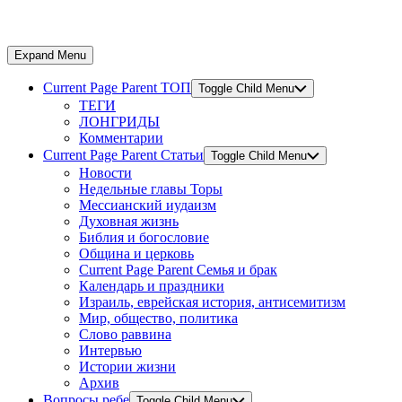
Expand Menu
Current Page Parent
ТОП
Toggle Child Menu
ТЕГИ
ЛОНГРИДЫ
Комментарии
Current Page Parent
Статьи
Toggle Child Menu
Новости
Недельные главы Торы
Мессианский иудаизм
Духовная жизнь
Библия и богословие
Община и церковь
Current Page Parent
Семья и брак
Календарь и праздники
Израиль, еврейская история, антисемитизм
Мир, общество, политика
Слово раввина
Интервью
Истории жизни
Архив
Вопросы ребе
Toggle Child Menu