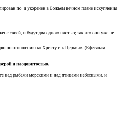
лирован по, и укоренен в Божьем вечном плане искупления
ене своей, и будут два одною плотью; так что они уже не
оворю по отношению ко Христу и к Церкви». (Ефесянам
верой и плодовитостью.
уйте над рыбами морскими и над птицами небесными, и