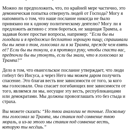
Можно ли предположить, что, по крайней мере частично, это
демоническая попытка отвернуть людей от Господа? Могу я
напомнить о том, что наше послание никогда не было
привязано ни к одному политическому деятелю? Могу ли я
предложить активно с этим бороться, не защищая Трампа, а
задавая более простые вопросы, например:
“Если бы вы
голодали и я предложил бесплатно хорошую пищу, спрашивали
бы вы меня о том, голосовал ли я за Трампа, прежде чем взять
её? Если бы вы тонули, а я протянул руку, чтобы спасти вас,
предпочли бы вы утонуть, если бы знали, что я голосовал за
Трампа?”
Дело в том, что евангельское послание утверждает, что люди
гибнут без Иисуса, а через Него мы можем даром получить
спасение. Это благая весть вне зависимости от того, за кого
мы голосовали. Она спасает погибающих вне зависимости от
того, являемся ли мы, несущие эту весть, республиканцами
или демократами. Мы должны провозглашать это без стыда и
страха.
Вы можете сказать:
“Но твои аналогии не точные. Поскольку
ты голосовал за Трампа, мы ставим под сомнение твою
мораль, и из-за этого мы ставим под сомнение весть,
которую ты несёшь.”