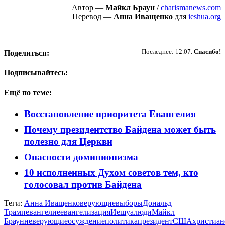
Автор —
Майкл Браун
/
charismanews.com
Перевод —
Анна Иващенко
для
ieshua.org
Пожертвовать
Последнее: 12.07.
Спасибо!
Поделиться:
Подписывайтесь:
Ещё по теме:
Восстановление приоритета Евангелия
Почему президентство Байдена может быть
полезно для Церкви
Опасности доминионизма
10 исполненных Духом советов тем, кто
голосовал против Байдена
Теги:
Анна Иващенко
верующие
выборы
Дональд
Трамп
евангелие
евангелизация
Иешуа
люди
Майкл
Браун
неверующие
осуждение
политика
президент
США
христиан