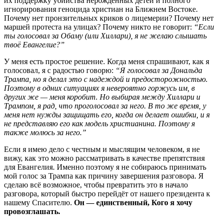
их поддержку убийства нерождённых детей и полного
игнорирования геноцида христиан на Ближнем Востоке.
Почему нет пронзительных криков о лицемерии? Почему нет
маршей протеста на улицах? Почему никто не говорит:
“Если
ты голосовал за Обаму (или Хиллари), я не желаю слышать
твоё Евангелие?”
У меня есть простое решение. Когда меня спрашивают, как я
голосовал, я с радостью говорю:
“Я голосовал за Дональда
Трампа, но я делал это с надеждой и предосторожностью.
Поэтому в одних ситуациях я невероятно горжусь им, в
других же — меня коробит. Но выбирая между Хиллари и
Трампом, я рад, что проголосовал за него. В то же время, у
меня нет нужды защищать его, когда он делает ошибки, и я
не представляю его как модель христианина. Поэтому я
также молюсь за него.”
Если я имею дело с честным и мыслящим человеком, я не
вижу, как это можно рассматривать в качестве препятствия
для Евангелия. Именно поэтому я не собираюсь принимать
мой голос за Трампа как причину завершения разговора. Я
сделаю всё возможное, чтобы превратить это в начало
разговора, который быстро перейдёт от нашего президента к
нашему Спасителю.
Он — единственный, Кого я хочу
провозглашать.