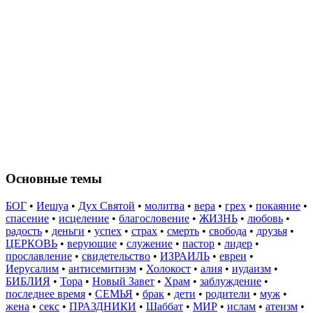
Основные темы
БОГ
•
Иешуа
•
Дух Святой
•
молитва
•
вера
•
грех
•
покаяние
•
спасение
•
исцеление
•
благословение
•
ЖИЗНЬ
•
любовь
•
радость
•
деньги
•
успех
•
страх
•
смерть
•
свобода
•
друзья
•
ЦЕРКОВЬ
•
верующие
•
служение
•
пастор
•
лидер
•
прославление
•
свидетельство
•
ИЗРАИЛЬ
•
евреи
•
Иерусалим
•
антисемитизм
•
Холокост
•
алия
•
иудаизм
•
БИБЛИЯ
•
Тора
•
Новый Завет
•
Храм
•
заблуждение
•
последнее время
•
СЕМЬЯ
•
брак
•
дети
•
родители
•
муж
•
жена
•
секс
•
ПРАЗДНИКИ
•
Шаббат
•
МИР
•
ислам
•
атеизм
•