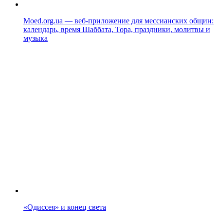
Moed.org.ua — веб-приложение для мессианских общин:
календарь, время Шаббата, Тора, праздники, молитвы и
музыка
«Одиссея» и конец света