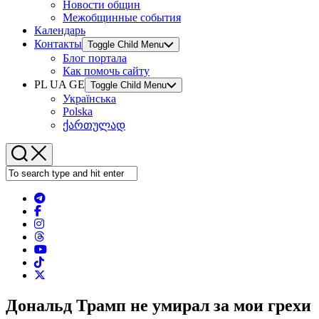
Новости общин
Межобщинные события
Календарь
Контакты
Toggle Child Menu
Блог портала
Как помочь сайту
PL UA GE
Toggle Child Menu
Українська
Polska
ქართულად
Дональд Трамп не умирал за мои грехи