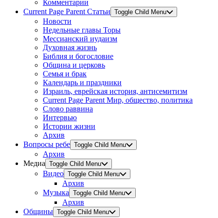
Комментарии
Current Page Parent
Статьи
Toggle Child Menu
Новости
Недельные главы Торы
Мессианский иудаизм
Духовная жизнь
Библия и богословие
Община и церковь
Семья и брак
Календарь и праздники
Израиль, еврейская история, антисемитизм
Current Page Parent
Мир, общество, политика
Слово раввина
Интервью
Истории жизни
Архив
Вопросы ребе
Toggle Child Menu
Архив
Медиа
Toggle Child Menu
Видео
Toggle Child Menu
Архив
Музыка
Toggle Child Menu
Архив
Общины
Toggle Child Menu