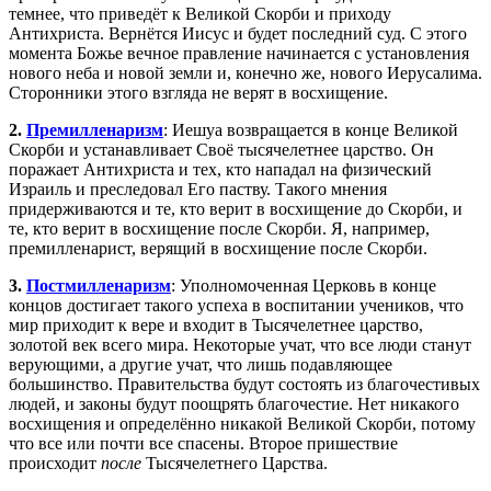
темнее, что приведёт к Великой Скорби и приходу
Антихриста. Вернётся Иисус и будет последний суд. С этого
момента Божье вечное правление начинается с установления
нового неба и новой земли и, конечно же, нового Иерусалима.
Сторонники этого взгляда не верят в восхищение.
2.
Премилленаризм
: Иешуа возвращается в конце Великой
Скорби и устанавливает Своё тысячелетнее царство. Он
поражает Антихриста и тех, кто нападал на физический
Израиль и преследовал Его паству. Такого мнения
придерживаются и те, кто верит в восхищение до Скорби, и
те, кто верит в восхищение после Скорби. Я, например,
премилленарист, верящий в восхищение после Скорби.
3.
Постмилленаризм
: Уполномоченная Церковь в конце
концов достигает такого успеха в воспитании учеников, что
мир приходит к вере и входит в Тысячелетнее царство,
золотой век всего мира. Некоторые учат, что все люди станут
верующими, а другие учат, что лишь подавляющее
большинство. Правительства будут состоять из благочестивых
людей, и законы будут поощрять благочестие. Нет никакого
восхищения и определённо никакой Великой Скорби, потому
что все или почти все спасены. Второе пришествие
происходит
после
Тысячелетнего Царства.