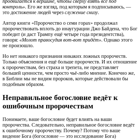
продвигается к вершине, чтобы сверху взять всё под
контроль»
. Его же взгляд, под которым я подписываюсь, —
это достижение людей через
служение снизу
.
Автор книги «Пророчество о семи горах» продолжал
пророчествовать вплоть до инаугурации Джо Байдена, что Бог
победит (и даст Трампу ещё четыре года президентства),
говоря:
«Молот правосудия вот-вот придёт»
. Однако этого
не произошло.
Но нет никакого признания никаких ложных пророчеств.
Только объяснения и ещё больше пророчеств. И их отношение
к пророчествам, без страха и трепета, не представляет
большей ценности, чем просто чьё-либо мнение. Конечно же,
в Библии мы не видим пророков, которые действовали бы
подобным образом.
Неправильное богословие ведёт к
ошибочным пророчествам
Понимаете, ваше богословие будет влиять на ваши
пророчества. Следовательно, неправильное богословие ведёт
к ошибочному пророчеству. Почему? Потому что ваше
видение Бога (богословие — это исследование Бога)