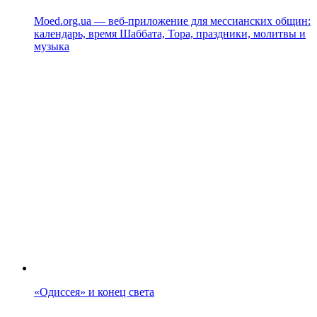
Moed.org.ua — веб-приложение для мессианских общин:
календарь, время Шаббата, Тора, праздники, молитвы и
музыка
«Одиссея» и конец света