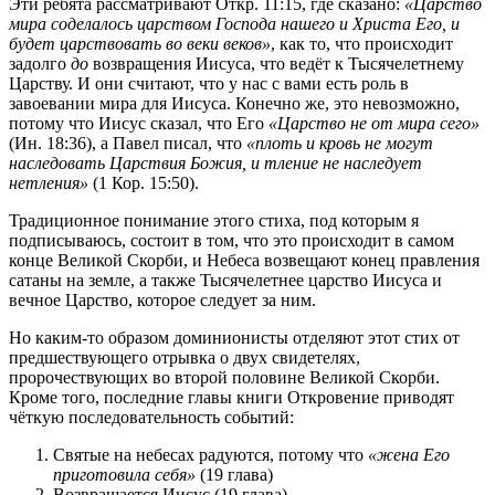
Эти ребята рассматривают Откр. 11:15, где сказано:
«Царство
мира соделалось царством Господа нашего и Христа Его, и
будет царствовать во веки веков»
, как то, что происходит
задолго
до
возвращения Иисуса, что ведёт к Тысячелетнему
Царству. И они считают, что у нас с вами есть роль в
завоевании мира для Иисуса. Конечно же, это невозможно,
потому что Иисус сказал, что Его
«Царство не от мира сего»
(Ин. 18:36), а Павел писал, что
«плоть и кровь не могут
наследовать Царствия Божия, и тление не наследует
нетления»
(1 Кор. 15:50).
Традиционное понимание этого стиха, под которым я
подписываюсь, состоит в том, что это происходит в самом
конце Великой Скорби, и Небеса возвещают конец правления
сатаны на земле, а также Тысячелетнее царство Иисуса и
вечное Царство, которое следует за ним.
Но каким-то образом доминионисты отделяют этот стих от
предшествующего отрывка о двух свидетелях,
пророчествующих во второй половине Великой Скорби.
Кроме того, последние главы книги Откровение приводят
чёткую последовательность событий:
Святые на небесах радуются, потому что
«жена Его
приготовила себя»
(19 глава)
Возвращается Иисус (19 глава)