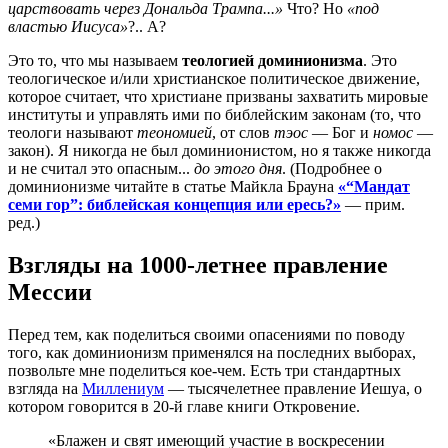
царствовать через Дональда Трампа...»
Что? Но
«под
властью Иисуса»
?.. А?
Это то, что мы называем
теологией доминионизма
. Это
теологическое и/или христианское политическое движение,
которое считает, что христиане призваны захватить мировые
институты и управлять ими по библейским законам (то, что
теологи называют
теономией
, от слов
тэос
— Бог и
номос
—
закон). Я никогда не был доминионистом, но я также никогда
и не считал это опасным...
до этого дня
. (Подробнее о
доминионизме читайте в статье Майкла Брауна
«“Мандат
семи гор”: библейская концепция или ересь?»
— прим.
ред.)
Взгляды на 1000-летнее правление
Мессии
Перед тем, как поделиться своими опасениями по поводу
того, как доминионизм применялся на последних выборах,
позвольте мне поделиться кое-чем. Есть три стандартных
взгляда на
Миллениум
— тысячелетнее правление Иешуа, о
котором говорится в 20-й главе книги Откровение.
«Блажен и свят имеющий участие в воскресении