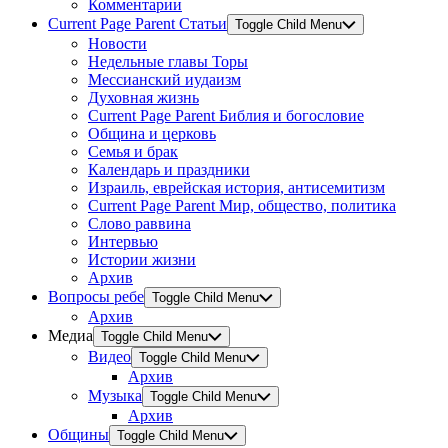
Комментарии
Current Page Parent
Статьи
Toggle Child Menu
Новости
Недельные главы Торы
Мессианский иудаизм
Духовная жизнь
Current Page Parent
Библия и богословие
Община и церковь
Семья и брак
Календарь и праздники
Израиль, еврейская история, антисемитизм
Current Page Parent
Мир, общество, политика
Слово раввина
Интервью
Истории жизни
Архив
Вопросы ребе
Toggle Child Menu
Архив
Медиа
Toggle Child Menu
Видео
Toggle Child Menu
Архив
Музыка
Toggle Child Menu
Архив
Общины
Toggle Child Menu