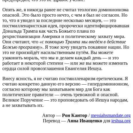
Опять же, я никогда ранее не считал теологию доминионизма
опасной. Это было просто нечто, с чем я был не согласен. Но
то, что я увидел за последние несколько месяцев, — это
постмилленаристская идея, пророчески идентифицировавшая
Дональда Трампа как часть Божьего плана по
рехристианизации Америки и политическому захвату мира.
Они считают, что
«с помощью Трампа мы введём в действие
Божью программу»
. Я тоже хочу увидеть покаяние нации. Но
это не произойдёт насильственным путём. Вы можете
узаконить мораль, что мы и делаем каждый день — и это
работает в некоторой степени — или же вы можете изменить
сердца силой провозглашения Евангелия Иешуа.
Внесу ясность, я не считаю постмилленаризм еретическим. Я
считаю конкретно данную его версию — гипердоминионизм,
согласно которому мы захватываем мир для Бога как
политические правители — очень тревожной и опасной.
Великое Поручение — это проповедовать об Иешуа народам,
а не захватывать их.
Автор —
Рон Кантор
/
messiahsmandate.org
Перевод —
Анна Иващенко
для
ieshua.org