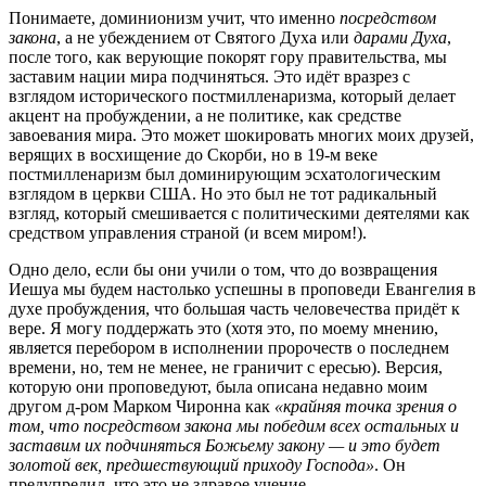
Понимаете, доминионизм учит, что именно
посредством
закона
, а не убеждением от Святого Духа или
дарами Духа
,
после того, как верующие покорят гору правительства, мы
заставим нации мира подчиняться. Это идёт вразрез с
взглядом исторического постмилленаризма, который делает
акцент на пробуждении, а не политике, как средстве
завоевания мира. Это может шокировать многих моих друзей,
верящих в восхищение до Скорби, но в 19-м веке
постмилленаризм был доминирующим эсхатологическим
взглядом в церкви США. Но это был не тот радикальный
взгляд, который смешивается с политическими деятелями как
средством управления страной (и всем миром!).
Одно дело, если бы они учили о том, что до возвращения
Иешуа мы будем настолько успешны в проповеди Евангелия в
духе пробуждения, что большая часть человечества придёт к
вере. Я могу поддержать это (хотя это, по моему мнению,
является перебором в исполнении пророчеств о последнем
времени, но, тем не менее, не граничит с ересью). Версия,
которую они проповедуют, была описана недавно моим
другом д-ром Марком Чиронна как
«крайняя точка зрения о
том, что посредством закона мы победим всех остальных и
заставим их подчиняться Божьему закону — и это будет
золотой век, предшествующий приходу Господа»
. Он
предупредил, что это не здравое учение.