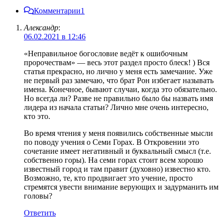
Комментарии
1
Александр
:
06.02.2021 в 12:46
«Неправильное богословие ведёт к ошибочным
пророчествам» — весь этот раздел просто блеск! ) Вся
статья прекрасно, но лично у меня есть замечание. Уже
не первый раз замечаю, что брат Рон избегает называть
имена. Конечное, бывают случаи, когда это обязательно.
Но всегда ли? Разве не правильно было бы назвать имя
лидера из начала статьи? Лично мне очень интересно,
кто это.
Во время чтения у меня появились собственные мысли
по поводу учения о Семи Горах. В Откровении это
сочетание имеет негативный и буквальный смысл (т.е.
собственно горы). На семи горах стоит всем хорошо
известный город и там правит (духовно) известно кто.
Возможно, те, кто продвигает это учение, просто
стремятся увести внимание верующих и задурманить им
головы?
Ответить