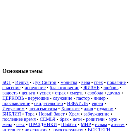
Основные темы
БОГ
•
Иешуа
•
Дух Святой
•
молитва
•
вера
•
грех
•
покаяние
•
спасение
•
исцеление
•
благословение
•
ЖИЗНЬ
•
любовь
•
радость
•
деньги
•
успех
•
страх
•
смерть
•
свобода
•
друзья
•
ЦЕРКОВЬ
•
верующие
•
служение
•
пастор
•
лидер
•
прославление
•
свидетельство
•
ИЗРАИЛЬ
•
евреи
•
Иерусалим
•
антисемитизм
•
Холокост
•
алия
•
иудаизм
•
БИБЛИЯ
•
Тора
•
Новый Завет
•
Храм
•
заблуждение
•
последнее время
•
СЕМЬЯ
•
брак
•
дети
•
родители
•
муж
•
жена
•
секс
•
ПРАЗДНИКИ
•
Шаббат
•
МИР
•
ислам
•
атеизм
•
интернет
•
археология
•
гомосексуализм
•
ВСЕ ТЕГИ