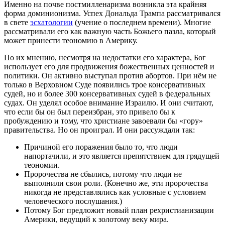
Именно на почве постмилленаризма возникла эта крайняя
форма доминионизма. Успех Дональда Трампа рассматривался
в свете
эсхатологии
(учение о последнем времени). Многие
рассматривали его как важную часть Божьего пазла, который
может принести теономию в Америку.
По их мнению, несмотря на недостатки его характера, Бог
использует его для продвижения божественных ценностей и
политики. Он активно выступал против абортов. При нём не
только в Верховном Суде появились трое консервативных
судей, но и более 300 консервативных судей в федеральных
судах. Он уделял особое внимание Израилю. И они считают,
что если бы он был переизбран, это привело бы к
пробуждению и тому, что христиане завоевали бы «гору»
правительства. Но он проиграл. И они рассуждали так:
Причиной его поражения было то, что люди
напортачили, и это является препятствием для грядущей
теономии.
Пророчества не сбылись, потому что люди не
выполнили свои роли. (Конечно же, эти пророчества
никогда не представлялись как условные с условием
человеческого послушания.)
Потому Бог предложит новый план рехристианизации
Америки, ведущий к золотому веку мира.