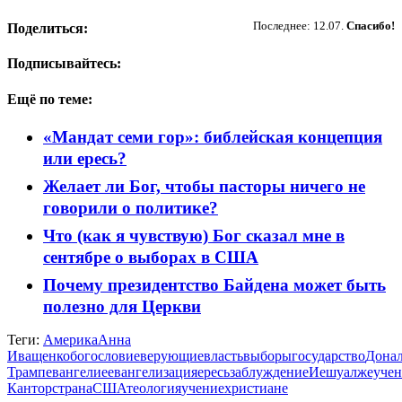
Пожертвовать
Последнее: 12.07.
Спасибо!
Поделиться:
Подписывайтесь:
Ещё по теме:
«Мандат семи гор»: библейская концепция
или ересь?
Желает ли Бог, чтобы пасторы ничего не
говорили о политике?
Что (как я чувствую) Бог сказал мне в
сентябре о выборах в США
Почему президентство Байдена может быть
полезно для Церкви
Теги:
Америка
Анна
Иващенко
богословие
верующие
власть
выборы
государство
Дона
Трамп
евангелие
евангелизация
ересь
заблуждение
Иешуа
лжеучен
Кантор
страна
США
теология
учение
христиане