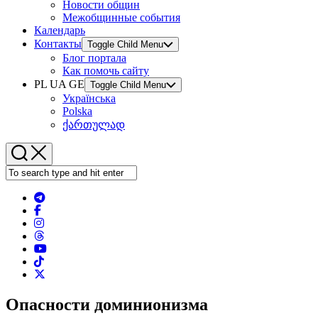
Новости общин
Межобщинные события
Календарь
Контакты
Toggle Child Menu
Блог портала
Как помочь сайту
PL UA GE
Toggle Child Menu
Українська
Polska
ქართულად
Опасности доминионизма