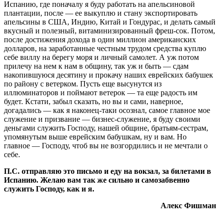
Испанию, где поначалу я буду работать на апельсиновой
плантации, после — ее выкуплю и стану экспортировать
апельсины в США, Индию, Китай и Гондурас, и делать самый
вкусный и полезный, витаминизированный фреш-сок. Потом,
после достижения дохода в один миллион американских
долларов, на заработанные честным трудом средства куплю
себе виллу на берегу моря и личный самолет. А уж потом
прилечу на нем к нам в общину, так уж и быть — сдам
накопившуюся десятину и прокачу наших еврейских бабушек
по району с ветерком. Пусть еще высунутся из
иллюминаторов и поймают ветерок — та еще радость им
будет. Кстати, забыл сказать, но вы и сами, наверное,
догадались — как я наконец-таки осознал, самое главное мое
служение и призвание — бизнес-служение, я буду своими
деньгами служить Господу, нашей общине, братьям-сестрам,
упомянутым выше еврейским бабушкам, ну и вам. Но
главное — Господу, чтоб вы не возгордились и не мечтали о
себе.
П.С. отправляю это письмо и еду на вокзал, за билетами в
Испанию. Желаю вам так же сильно и самозабвенно
служить Господу, как и я.
Алекс Фишман