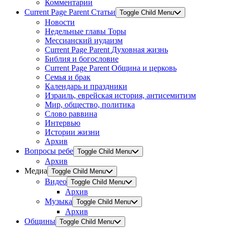
Комментарии
Current Page Parent
Статьи
Toggle Child Menu
Новости
Недельные главы Торы
Мессианский иудаизм
Current Page Parent
Духовная жизнь
Библия и богословие
Current Page Parent
Община и церковь
Семья и брак
Календарь и праздники
Израиль, еврейская история, антисемитизм
Мир, общество, политика
Слово раввина
Интервью
Истории жизни
Архив
Вопросы ребе
Toggle Child Menu
Архив
Медиа
Toggle Child Menu
Видео
Toggle Child Menu
Архив
Музыка
Toggle Child Menu
Архив
Общины
Toggle Child Menu