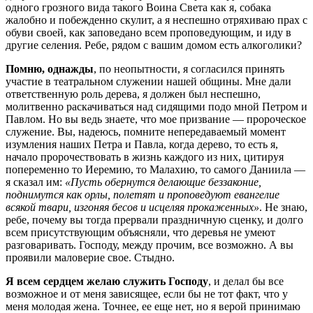
одного грозного вида такого Воина Света как я, собака
жалобно и побежденно скулит, а я неспешно отряхиваю прах с
обуви своей, как заповедано всем проповедующим, и иду в
другие селения. Ребе, рядом с вашим домом есть алкоголики?
Помню, однажды
, по неопытности, я согласился принять
участие в театральном служении нашей общины. Мне дали
ответственную роль дерева, я должен был неспешно,
молитвенно раскачиваться над сидящими подо мной Петром и
Павлом. Но вы ведь знаете, что мое призвание — пророческое
служение. Вы, надеюсь, помните непередаваемый момент
изумления наших Петра и Павла, когда дерево, то есть я,
начало пророчествовать в жизнь каждого из них, цитируя
попеременно то Иеремию, то Малахию, то самого Даниила —
я сказал им:
«Пусть обернутся делающие беззаконие,
поднимутся как орлы, полетят и проповедуют евангелие
всякой твари, изгоняя бесов и исцеляя прокаженных»
. Не знаю,
ребе, почему вы тогда прервали праздничную сценку, и долго
всем присутствующим объясняли, что деревья не умеют
разговаривать. Господу, между прочим, все возможно. А вы
проявили маловерие свое. Стыдно.
Я всем сердцем желаю служить Господу
, и делал бы все
возможное и от меня зависящее, если бы не тот факт, что у
меня молодая жена. Точнее, ее еще нет, но я верой принимаю