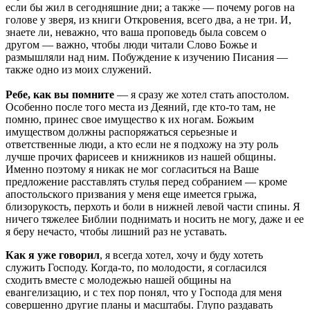
если бы жил в сегодняшние дни; а также — почему рогов на
голове у зверя, из книги Откровения, всего два, а не три. И,
знаете ли, неважно, что ваша проповедь была совсем о
другом — важно, чтобы люди читали Слово Божье и
размышляли над ним. Побуждение к изучению Писания —
также одно из моих служений.
Ребе, как вы помните
— я сразу же хотел стать апостолом.
Особенно после того места из Деяний, где кто-то там, не
помню, принес свое имущество к их ногам. Божьим
имуществом должны распоряжаться серьезные и
ответственные люди, а кто если не я подхожу на эту роль
лучше прочих фарисеев и книжников из нашей общины.
Именно поэтому я никак не мог согласиться на Ваше
предложение расставлять стулья перед собранием — кроме
апостольского призвания у меня еще имеется грыжа,
близорукость, перхоть и боли в нижней левой части спины. Я
ничего тяжелее Библии поднимать и носить не могу, даже и ее
я беру нечасто, чтобы лишний раз не уставать.
Как я уже говорил
, я всегда хотел, хочу и буду хотеть
служить Господу. Когда-то, по молодости, я согласился
сходить вместе с молодежью нашей общины на
евангелизацию, и с тех пор понял, что у Господа для меня
совершенно другие планы и масштабы. Глупо раздавать