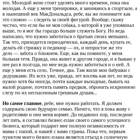
это. Молодой жене стоит уделять много времени, пока она
молодая. А еще у меня тренировки, я занимаюсь в спортзале, а
в нынешний век МакДональдса, ребе, вы же понимаете как
это сложно — следить за своей фигурой. Вообще, скажу
честно, что если бы не моя собака, о которой я уже упоминал
выше, то я мог бы гораздо больше служить Богу. Но ведь
написано, что нужно заботиться о братьях своих меньших.
Так что, приходится периодически, каждый день, купать ее,
делать ей стрижку и педикюр — ох, и непростое же это
дело — забота о ближнем. Еще, как вы помните, у меня
больная тетя. Правда, она живет в другом городе, и я бываю у
нее раз в полгода, но мне ведь нужно заботиться и о ней. А
еще у меня есть село. Точнее, два. Там жили мои бабушки с
дедушками. Их всех уже, правда, лет восемь как нет, но ведь
нужно хотя бы иногда, почти каждые выходные, бывать на
малой родине, почтить память предков, обронить искреннюю
слезу по их неспасенным грешным душам...
Но самое главное
, ребе, мне нужно работать. Я должен
содержать свою будущую семью. Ничего, что я пока живу с
родителями и они меня кормят. До недавних пор, последние
лет пять, я составлял бизнес-план своего самого успешного
бизнеса, который подарит мне полную независимость от
мамы с папой, и нашей с вами страны. Пока что, первым
пунктом моего бизнес-плана является отъезд в солнечную