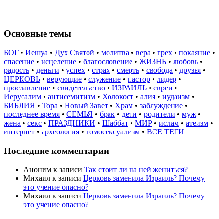
Основные темы
БОГ
•
Иешуа
•
Дух Святой
•
молитва
•
вера
•
грех
•
покаяние
•
спасение
•
исцеление
•
благословение
•
ЖИЗНЬ
•
любовь
•
радость
•
деньги
•
успех
•
страх
•
смерть
•
свобода
•
друзья
•
ЦЕРКОВЬ
•
верующие
•
служение
•
пастор
•
лидер
•
прославление
•
свидетельство
•
ИЗРАИЛЬ
•
евреи
•
Иерусалим
•
антисемитизм
•
Холокост
•
алия
•
иудаизм
•
БИБЛИЯ
•
Тора
•
Новый Завет
•
Храм
•
заблуждение
•
последнее время
•
СЕМЬЯ
•
брак
•
дети
•
родители
•
муж
•
жена
•
секс
•
ПРАЗДНИКИ
•
Шаббат
•
МИР
•
ислам
•
атеизм
•
интернет
•
археология
•
гомосексуализм
•
ВСЕ ТЕГИ
Последние комментарии
Аноним
к записи
Так стоит ли на ней жениться?
Михаил
к записи
Церковь заменила Израиль? Почему
это учение опасно?
Михаил
к записи
Церковь заменила Израиль? Почему
это учение опасно?