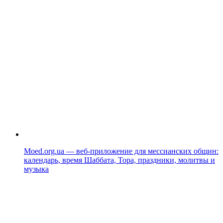
Moed.org.ua — веб-приложение для мессианских общин:
календарь, время Шаббата, Тора, праздники, молитвы и
музыка