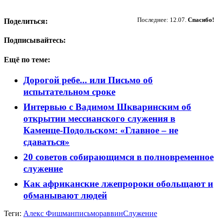
Пожертвовать
Последнее: 12.07.
Спасибо!
Поделиться:
Подписывайтесь:
Ещё по теме:
Дорогой ребе... или Письмо об
испытательном сроке
Интервью с Вадимом Шкваринским об
открытии мессианского служения в
Каменце-Подольском: «Главное – не
сдаваться»
20 советов собирающимся в полновременное
служение
Как африканские лжепророки обольщают и
обманывают людей
Теги:
Алекс Фишман
письмо
раввин
Служение