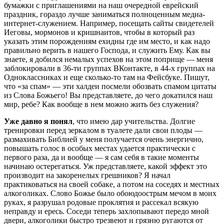
бумажки с приглашениями на наш очередной еврейский
праздник, гораздо лучше заниматься полноценным медиа-
интернет-служением. Например, посещать сайты свидетелей
Иеговы, мормонов и кришнаитов, чтобы в который раз
указать этим порождениям ехидны где им место, и как надо
правильно верить в нашего Господа, и служить Ему. Как вы
знаете, я добился немалых успехов на этом поприще — меня
заблокировали в 36-ти группах ВКонтакте, в 44-х группах на
Одноклассниках и еще сколько-то там на Фейсбуке. Пишут,
что «за спам» — эти халдеи посмели обозвать спамом цитаты
из Слова Божьего! Вы представляете, до чего докатился наш
мир, ребе? Как вообще в нем можно жить без служения?
Уже давно я понял
, что имею дар учительства. Долгие
тренировки перед зеркалом в туалете дали свои плоды —
размахивать Библией у меня получается очень энергично,
повышать голос в особых местах удается практически с
первого раза, да и вообще — я сам себя в такие моменты
начинаю остерегаться. Уж представляете, какой эффект это
производит на закоренелых грешников? Я начал
практиковаться на своей собаке, а потом на соседях и местных
алкоголиках. Слово Божье было обоюдоострым мечом в моих
руках, я разрушал родовые проклятия и рассекал всякую
неправду и ересь. Соседи теперь захлопывают передо мной
двери, алкоголики быстро трезвеют и грязню ругаются от