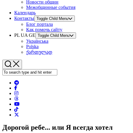
Новости общин
Межобщинные события
Календарь
Контакты
Toggle Child Menu
Блог портала
Как помочь сайту
PL UA GE
Toggle Child Menu
Українська
Polska
ქართულად
Дорогой ребе... или Я всегда хотел