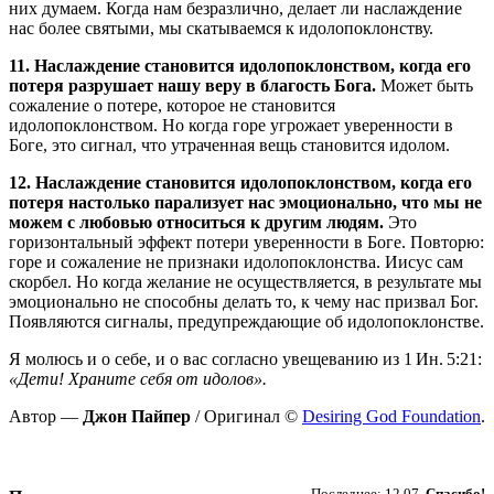
них думаем. Когда нам безразлично, делает ли наслаждение
нас более святыми, мы скатываемся к идолопоклонству.
11. Наслаждение становится идолопоклонством, когда его
потеря разрушает нашу веру в благость Бога.
Может быть
сожаление о потере, которое не становится
идолопоклонством. Но когда горе угрожает уверенности в
Боге, это сигнал, что утраченная вещь становится идолом.
12. Наслаждение становится идолопоклонством, когда его
потеря настолько парализует нас эмоционально, что мы не
можем с любовью относиться к другим людям.
Это
горизонтальный эффект потери уверенности в Боге. Повторю:
горе и сожаление не признаки идолопоклонства. Иисус сам
скорбел. Но когда желание не осуществляется, в результате мы
эмоционально не способны делать то, к чему нас призвал Бог.
Появляются сигналы, предупреждающие об идолопоклонстве.
Я молюсь и о себе, и о вас согласно увещеванию из 1 Ин. 5:21:
«Дети! Храните себя от идолов».
Автор —
Джон Пайпер
/ Оригинал ©
Desiring God Foundation
.
Пожертвовать
Последнее: 12.07.
Спасибо!