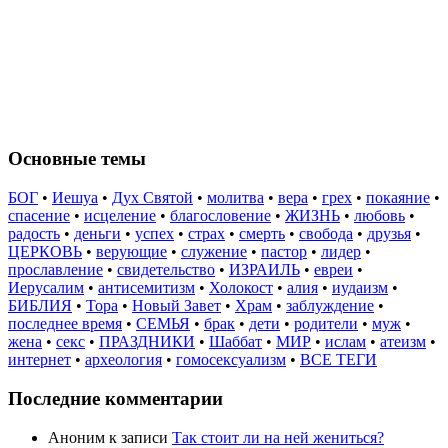
Основные темы
БОГ
•
Иешуа
•
Дух Святой
•
молитва
•
вера
•
грех
•
покаяние
•
спасение
•
исцеление
•
благословение
•
ЖИЗНЬ
•
любовь
•
радость
•
деньги
•
успех
•
страх
•
смерть
•
свобода
•
друзья
•
ЦЕРКОВЬ
•
верующие
•
служение
•
пастор
•
лидер
•
прославление
•
свидетельство
•
ИЗРАИЛЬ
•
евреи
•
Иерусалим
•
антисемитизм
•
Холокост
•
алия
•
иудаизм
•
БИБЛИЯ
•
Тора
•
Новый Завет
•
Храм
•
заблуждение
•
последнее время
•
СЕМЬЯ
•
брак
•
дети
•
родители
•
муж
•
жена
•
секс
•
ПРАЗДНИКИ
•
Шаббат
•
МИР
•
ислам
•
атеизм
•
интернет
•
археология
•
гомосексуализм
•
ВСЕ ТЕГИ
Последние комментарии
Аноним
к записи
Так стоит ли на ней жениться?