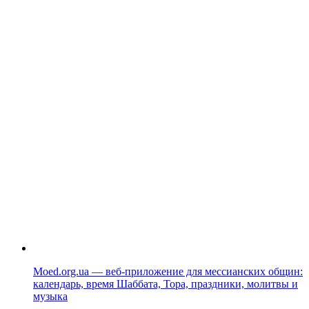
Moed.org.ua — веб-приложение для мессианских общин:
календарь, время Шаббата, Тора, праздники, молитвы и
музыка