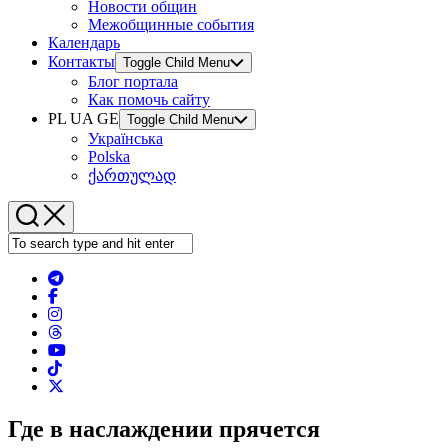
Новости общин
Межобщинные события
Календарь
Контакты
Toggle Child Menu
Блог портала
Как помочь сайту
PL UA GE
Toggle Child Menu
Українська
Polska
ქართულად
Где в наслаждении прячется