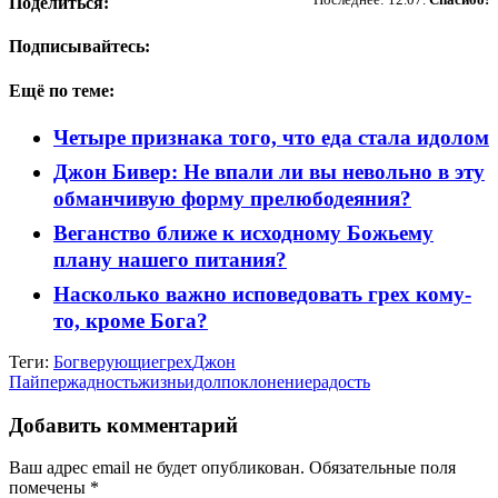
Поделиться:
Подписывайтесь:
Ещё по теме:
Четыре признака того, что еда стала идолом
Джон Бивер: Не впали ли вы невольно в эту
обманчивую форму прелюбодеяния?
Веганство ближе к исходному Божьему
плану нашего питания?
Насколько важно исповедовать грех кому-
то, кроме Бога?
Теги:
Бог
верующие
грех
Джон
Пайпер
жадность
жизнь
идол
поклонение
радость
Добавить комментарий
Ваш адрес email не будет опубликован.
Обязательные поля
помечены
*