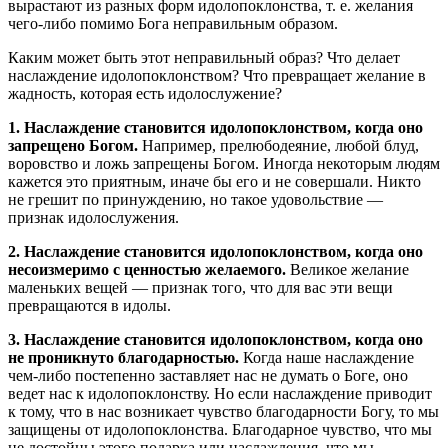
вырастают из разных форм идолопоклонства, т. е. желания
чего-либо помимо Бога неправильным образом.
Каким может быть этот неправильный образ? Что делает
наслаждение идолопоклонством? Что превращает желание в
жадность, которая есть идолослужение?
1. Наслаждение становится идолопоклонством, когда оно
запрещено Богом.
Например, прелюбодеяние, любой блуд,
воровство и ложь запрещены Богом. Иногда некоторым людям
кажется это приятным, иначе бы его и не совершали. Никто
не грешит по принуждению, но такое удовольствие —
признак идолослужения.
2. Наслаждение становится идолопоклонством, когда оно
несоизмеримо с ценностью желаемого.
Великое желание
маленьких вещей — признак того, что для вас эти вещи
превращаются в идолы.
3. Наслаждение становится идолопоклонством, когда оно
не проникнуто благодарностью.
Когда наше наслаждение
чем-либо постепенно заставляет нас не думать о Боге, оно
ведет нас к идолопоклонству. Но если наслаждение приводит
к тому, что в нас возникает чувство благодарности Богу, то мы
защищены от идолопоклонства. Благодарное чувство, что мы
не достойны этого подарка или наслаждения, что мы