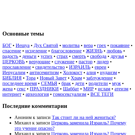
Основные темы
БОГ
•
Иешуа
•
Дух Святой
•
молитва
•
вера
•
грех
•
покаяние
•
спасение
•
исцеление
•
благословение
•
ЖИЗНЬ
•
любовь
•
радость
•
деньги
•
успех
•
страх
•
смерть
•
свобода
•
друзья
•
ЦЕРКОВЬ
•
верующие
•
служение
•
пастор
•
лидер
•
прославление
•
свидетельство
•
ИЗРАИЛЬ
•
евреи
•
Иерусалим
•
антисемитизм
•
Холокост
•
алия
•
иудаизм
•
БИБЛИЯ
•
Тора
•
Новый Завет
•
Храм
•
заблуждение
•
последнее время
•
СЕМЬЯ
•
брак
•
дети
•
родители
•
муж
•
жена
•
секс
•
ПРАЗДНИКИ
•
Шаббат
•
МИР
•
ислам
•
атеизм
•
интернет
•
археология
•
гомосексуализм
•
ВСЕ ТЕГИ
Последние комментарии
Аноним
к записи
Так стоит ли на ней жениться?
Михаил
к записи
Церковь заменила Израиль? Почему
это учение опасно?
Михаил
к записи
Церковь заменила Израиль? Почему