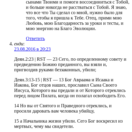
сынами Твоими и помоги воссоединиться с Тобой,
и больше никогда не расстваться с Тобой. Я знаю,
что все что Ты сделал со мной, нужно было для
того, чтобы я пришла к Тебе. Отец, прими мою
Любовь, мою Благодарность за уроки и тесты, и
мою энергию на Благо Эволюции.
Ответить
енди
:
23.08.2016 в 20:23
Деян.2:23 | RST — 23 Сего, по определенному совету и
предведению Божию преданного, вы взяли и,
пригвоздив руками беззаконных, убили;
Деян.3:13-15 | RST — 13 Бог Авраама и Исаака и
Иакова, Бог отцов наших, прославил Сына Своего
Иисуса, Которого вы предали и от Которого отреклись
перед лицом Пилата, когда он полагал освободить Его.
14 Но вы от Святого и Праведного отреклись, и
просили даровать вам человека убийцу,
15 а Начальника жизни убили. Сего Бог воскресил из
мертвых, чему мы свидетели.