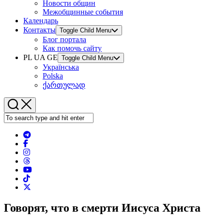
Новости общин
Межобщинные события
Календарь
Контакты
Toggle Child Menu
Блог портала
Как помочь сайту
PL UA GE
Toggle Child Menu
Українська
Polska
ქართულად
Говорят, что в смерти Иисуса Христа