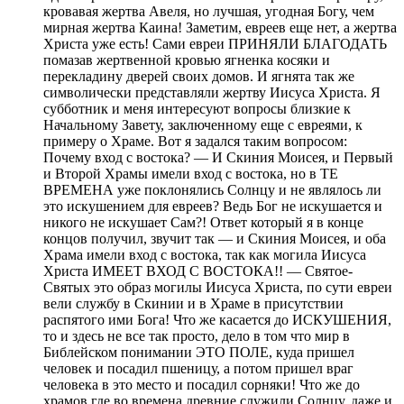
кровавая жертва Авеля, но лучшая, угодная Богу, чем
мирная жертва Каина! Заметим, евреев еще нет, а жертва
Христа уже есть! Сами евреи ПРИНЯЛИ БЛАГОДАТЬ
помазав жертвенной кровью ягненка косяки и
перекладину дверей своих домов. И ягнята так же
символически представляли жертву Иисуса Христа. Я
субботник и меня интересуют вопросы близкие к
Начальному Завету, заключенному еще с евреями, к
примеру о Храме. Вот я задался таким вопросом:
Почему вход с востока? — И Скиния Моисея, и Первый
и Второй Храмы имели вход с востока, но в ТЕ
ВРЕМЕНА уже поклонялись Солнцу и не являлось ли
это искушением для евреев? Ведь Бог не искушается и
никого не искушает Сам?! Ответ который я в конце
концов получил, звучит так — и Скиния Моисея, и оба
Храма имели вход с востока, так как могила Иисуса
Христа ИМЕЕТ ВХОД С ВОСТОКА!! — Святое-
Святых это образ могилы Иисуса Христа, по сути евреи
вели службу в Скинии и в Храме в присутствии
распятого ими Бога! Что же касается до ИСКУШЕНИЯ,
то и здесь не все так просто, дело в том что мир в
Библейском понимании ЭТО ПОЛЕ, куда пришел
человек и посадил пшеницу, а потом пришел враг
человека в это место и посадил сорняки! Что же до
храмов где во времена древние служили Солнцу, даже и