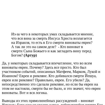
Из-за чего в некоторых умах складывается мнение,
что вся вина за смерть Иисуса Христа возлагается
на Израиля, то есть в Его смерти виноваты евреи?
А так ли это на самом деле? - Кто виноват в
смерти Сына Божьего и как загладить вину перед
Богом?
(Артур)
Да, у некоторых складывается впечатление, что во всем
виноваты евреи. Почему? Здесь все просто. Кто был
участником событий, описанных Матфеем, Марком, Лукой и
Иоанном? Евреи и римляне. Кто добивался смерти Йешуа,
евреи или римляне? Правильно, евреи. Его убили? Да,
непосредственно это сделали римляне, но если бы евреи на
этом не настояли, смерти бы не было, и это значит, что евреи
виноваты. Вот и вся логика.
Выводы из этих прямолинейных рассуждений – виноват
Израиль; Богу уже не угоден народ, добивавшийся смерти Его