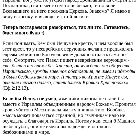
Посланника; свято место пусто не бывает, и по воле
Всевышнего на него посажена Церковь. Знакомо? Я имею в
виду и логику, и выводы из этой логики.
Теперь постараемся разобраться, так ли это. Готовьтесь,
будет много букв :)
Если понимать, Кем был Йешуа на кресте, и чем вообще был
этот крест, то у нееврейских верующих желание предъявлять
евреям «убийство Богочеловека» должно отпасть само по
себе. Смотрите, что Павел пишет нееврейским верующим -
«вы были в то время без Христа, отчуждены от общества
Израильского, чужды заветов обетования, не имели надежды
и были безбожники в мире. А теперь во Христе Иисусе вы,
бывшие некогда далеко, стали близки Кровию Христовою.»
(Еф.2:12,13).
Если бы Йешуа не умер
, язычники никогда не стали бы
вместе с Израилем объединенным народом Божьим. Пролитая
кровь убитого Мессии дала им эту привилегию. Вообще,
мысль может показаться странной, но язычникам надо не
осуждать, а благодарить Израиль. Потому как, если б Машиах
не был убит, они не имели бы надежды и остались
безбожниками в мире.