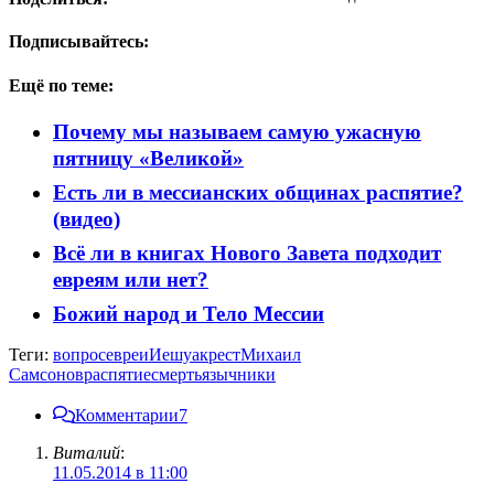
Подписывайтесь:
Ещё по теме:
Почему мы называем самую ужасную
пятницу «Великой»
Есть ли в мессианских общинах распятие?
(видео)
Всё ли в книгах Нового Завета подходит
евреям или нет?
Божий народ и Тело Мессии
Теги:
вопрос
евреи
Иешуа
крест
Михаил
Самсонов
распятие
смерть
язычники
Комментарии
7
Виталий
:
11.05.2014 в 11:00