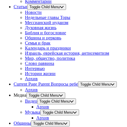
Комментарии
Статьи
Toggle Child Menu
Новости
Недельные главы Торы
Мессианский иудаизм
Духовная жизнь
Библия и богословие
Община и церковь
Семья и брак
Календарь и праздники
Израиль, еврейская история, антисемитизм
Мир, общество, политика
Слово раввина
Интервью
Истории жизни
Архив
Current Page Parent
Вопросы ребе
Toggle Child Menu
Архив
Медиа
Toggle Child Menu
Видео
Toggle Child Menu
Архив
Музыка
Toggle Child Menu
Архив
Общины
Toggle Child Menu