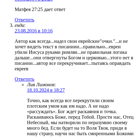
Матфея 27:25 дает ответ
Ответить
енди
:
23.08.2016 в 10:16
Автор как всегда...надел свои еврейские"очки."...и не
хочет видеть текст в писаниии...правильно...евреи
убили Иисуса руками римлян...не правильная логика
дальше...они отвергнуты Богом и церковью...этого нет в
писании...автор все перекручивает...пытаясь оправдать
евреев
Ответить
Лия Лимонов
:
18.10.2024 в 18:27
Точно, как всегда все перекрутили своим
плотским умом как им надо. А не надо
«рассуждать». Бог ждет раскаяния и точка.
Раскаиваюсь Боже, перед Тобой. Прости нас, Отец
Небесный, мы натворили по неразумию своему
много бед. Если будет на то Воля Твоя, приди в
нашу страну, научи нас быть смиренными Божими