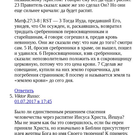
23 Правитель сказал: какое же зло сделал Он? Но они
еще сильнее кричали: да будет распят.
Матф.27:3-8 | RST — 3 Тогда Иуда, предавший Его,
увидев, что Он осужден, и, раскаявшись, возвратил
тридцать сребренников первосвященникам и
старейшинам, 4 говоря: согрешил я, предав кровь
невинную. Они же сказали ему: что нам до того? смотри
сам. 5 И, бросив сребренники в храме, он вышел, пошел
и удавился. 6 Первосвященники, взяв сребренники,
сказали: непозволительно положить их в сокровищницу
церковную, потому что это цена крови. 7 Сделав же
совещание, купили на них землю горшечника, для
погребения странников; 8 посему и называется земля та
«землею крови» до сего дня.
Ответить
Viktor Russo
:
01.07.2017 в 17:45
Было ли единственным решением спасения
человечества через распятие Иисуса Христа, Йешуа?
Мы не знаем как бы это совершилось, если бы евреи
приняли Христа, но изначально в Библии присутствует
идея жертвы Бога во имя Своего творения! К примеру,