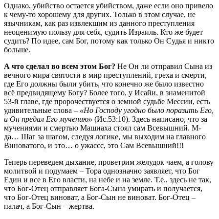
Однако, убийство остается убийством, даже если оно привело
к чему-то хорошему для других. Только в этом случае, не
язычникам, как раз извлекшим из данного преступления
неоценимую пользу для себя, судить Израиль. Кто же будет
судить? По идее, сам Бог, потому как только Он Судья и никто
больше.
А что сделал во всем этом Бог?
Не Он ли отправил Сына из
вечного мира святости в мир преступлений, греха и смерти,
где Его должны были убить, что конечно же было известно
всё предвидящему Богу? Более того, у Исайи, в знаменитой
53-й главе, где пророчествуется о земной судьбе Мессии, есть
удивительные слова –
«Но Господу угодно было поразить Его,
и Он предал Его мучению»
(Ис.53:10). Здесь написано, что за
мучениями и смертью Машиаха стоял сам Всевышний. М-
да… Шаг за шагом, следуя логике, мы выходим на главного
Виноватого, и это… о ужассс, это Сам Всевышний!!!
Теперь переведем дыхание, проветрим желудок чаем, а голову
молитвой и подумаем – Тора однозначно заявляет, что Бог
Един и все в Его власти, на небе и на земле. Т.е., здесь не так,
что Бог-Отец отправляет Бога-Сына умирать и получается,
что Бог-Отец виноват, а Бог-Сын не виноват. Бог-Отец –
палач, а Бог-Сын – жертва.