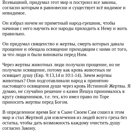
Всевышний, придумал этот мир и построил все законы,
согласно которым в равновесии и существует всё видимое и
невидимое.
Он избрал ничем не приметный народ-грешник, чтобы
начиная с него научить все народы приходить к Нему и жить
правильно.
Он придумал священство и жертвы, смерть которых давала
прощение и обещала освящение приходящим с ними от того,
за что люди и были виноваты перед Ним.
Через жертвы животных люди получали прощение, но не
получали освящение, потому как кровь животных не
освящает душу (Евр. 9:13,14 и 10:1-14). Зачем жертвы
животных? Они подготавливали народ к принятию
настоящего освящения души через кровь Истинной Жертвы. Я
думаю, не случайно решение о казни Йешуа принималось в
кругу священников, т.е. тех, кто имел право по Торе
приносить жертвы перед Богом.
В определенное время Бог в Сыне Своем Сам сошел в этом
мир и стал Жертвой для извлечения из людей всего греха без
остатка, чтобы дать возможность каждому очистить душу
согласно Закону.