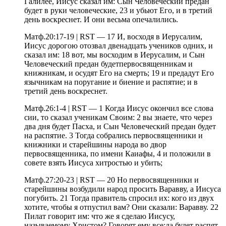
Галилее, Иисус сказал им: Сын Человеческий предан
будет в руки человеческие, 23 и убьют Его, и в третий
день воскреснет. И они весьма опечалились.
Матф.20:17-19 | RST — 17 И, восходя в Иерусалим,
Иисус дорогою отозвал двенадцать учеников одних, и
сказал им: 18 вот, мы восходим в Иерусалим, и Сын
Человеческий предан будетпервосвященникам и
книжникам, и осудят Его на смерть; 19 и предадут Его
язычникам на поругание и биение и распятие; и в
третий день воскреснет.
Матф.26:1-4 | RST — 1 Когда Иисус окончил все слова
сии, то сказал ученикам Своим: 2 вы знаете, что через
два дня будет Пасха, и Сын Человеческий предан будет
на распятие. 3 Тогда собрались первосвященники и
книжники и старейшины народа во двор
первосвященника, по имени Каиафы, 4 и положили в
совете взять Иисуса хитростью и убить;
Матф.27:20-23 | RST — 20 Но первосвященники и
старейшины возбудили народ просить Варавву, а Иисуса
погубить. 21 Тогда правитель спросил их: кого из двух
хотите, чтобы я отпустил вам? Они сказали: Варавву. 22
Пилат говорит им: что же я сделаю Иисусу,
называемому Христом? Говорят ему все:да будет распят.