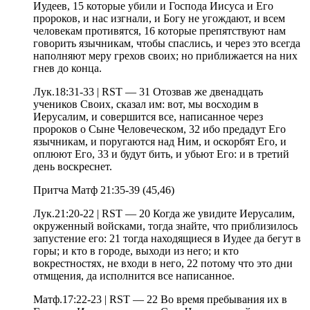
Иудеев, 15 которые убили и Господа Иисуса и Его
пророков, и нас изгнали, и Богу не угождают, и всем
человекам противятся, 16 которые препятствуют нам
говорить язычникам, чтобы спаслись, и через это всегда
наполняют меру грехов своих; но приближается на них
гнев до конца.
Лук.18:31-33 | RST — 31 Отозвав же двенадцать
учеников Своих, сказал им: вот, мы восходим в
Иерусалим, и совершится все, написанное через
пророков о Сыне Человеческом, 32 ибо предадут Его
язычникам, и поругаются над Ним, и оскорбят Его, и
оплюют Его, 33 и будут бить, и убьют Его: и в третий
день воскреснет.
Притча Матф 21:35-39 (45,46)
Лук.21:20-22 | RST — 20 Когда же увидите Иерусалим,
окруженный войсками, тогда знайте, что приблизилось
запустение его: 21 тогда находящиеся в Иудее да бегут в
горы; и кто в городе, выходи из него; и кто
вокрестностях, не входи в него, 22 потому что это дни
отмщения, да исполнится все написанное.
Матф.17:22-23 | RST — 22 Во время пребывания их в