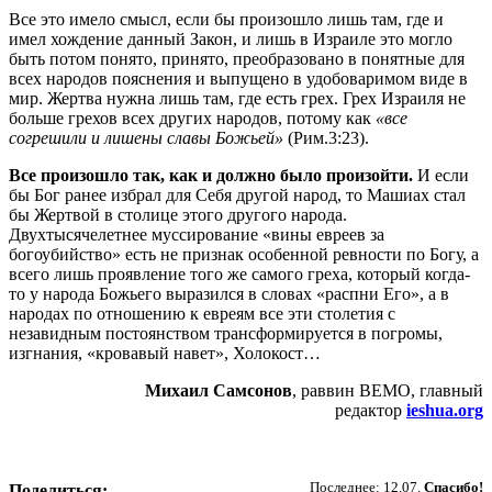
Все это имело смысл, если бы произошло лишь там, где и
имел хождение данный Закон, и лишь в Израиле это могло
быть потом понято, принято, преобразовано в понятные для
всех народов пояснения и выпущено в удобоваримом виде в
мир. Жертва нужна лишь там, где есть грех. Грех Израиля не
больше грехов всех других народов, потому как
«все
согрешили и лишены славы Божьей»
(Рим.3:23).
Все произошло так, как и должно было произойти.
И если
бы Бог ранее избрал для Себя другой народ, то Машиах стал
бы Жертвой в столице этого другого народа.
Двухтысячелетнее муссирование «вины евреев за
богоубийство» есть не признак особенной ревности по Богу, а
всего лишь проявление того же самого греха, который когда-
то у народа Божьего выразился в словах «распни Его», а в
народах по отношению к евреям все эти столетия с
незавидным постоянством трансформируется в погромы,
изгнания, «кровавый навет», Холокост…
Михаил Самсонов
, раввин ВЕМО, главный
редактор
ieshua.org
Пожертвовать
Последнее: 12.07.
Спасибо!
Поделиться: