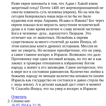
Разве евреи виноваты в том, что Адам с Хавой взяли
запретный плод? Почти 1400 лет жертвоприношений не
смогли изменить суть человека (евреев). Но на чем бы
сегодня базировалась наша вера если бы не было
иудаизма или веры Авраама, Исаака и Иакова? Бог через
евреев показал всю мерзость запустения человеческой
души и в тоже время величие и славу вечной частички
Бога в человеке- духа , вдохнутого Творцом. Это
отличает нас от животных. Нелюбовь к евреям
существовала за много столетий до казни Иешуа, об
этом написаны книги древних историков. Мессия не
мог не умереть. Но великое приобретение, что он умер,
а самое главное воскрес в Израиле. Возможно это дало
Противнику еще один весомый козырь, но зто же и как
лакмус в проверке отношения к избранному Богом
народу, а значит к его заповедям. Самое интересное, что
в мире все в состоянии равновесия. Количество любви к
божьему народу не меньше количества ненависти (иначе
Израиль как государство не состоялся и давно стерли бы
с лица земли). А в деталях каждый даст ответ в момент
Ч. Спасибо Иешуа, что ты умер и воскрес в Израиле.
Ответить
Станислав
:
16.05.2014 в 21:26