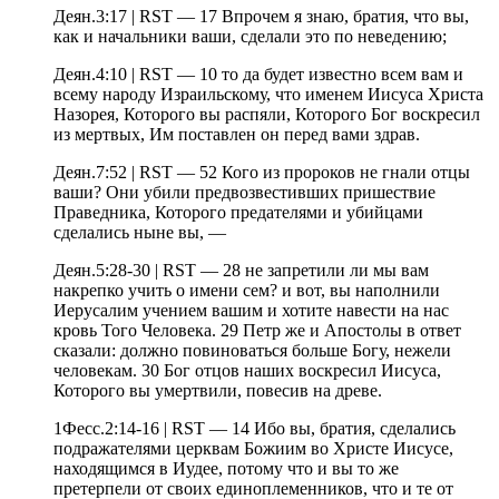
Деян.3:17 | RST — 17 Впрочем я знаю, братия, что вы,
как и начальники ваши, сделали это по неведению;
Деян.4:10 | RST — 10 то да будет известно всем вам и
всему народу Израильскому, что именем Иисуса Христа
Назорея, Которого вы распяли, Которого Бог воскресил
из мертвых, Им поставлен он перед вами здрав.
Деян.7:52 | RST — 52 Кого из пророков не гнали отцы
ваши? Они убили предвозвестивших пришествие
Праведника, Которого предателями и убийцами
сделались ныне вы, —
Деян.5:28-30 | RST — 28 не запретили ли мы вам
накрепко учить о имени сем? и вот, вы наполнили
Иерусалим учением вашим и хотите навести на нас
кровь Того Человека. 29 Петр же и Апостолы в ответ
сказали: должно повиноваться больше Богу, нежели
человекам. 30 Бог отцов наших воскресил Иисуса,
Которого вы умертвили, повесив на древе.
1Фесс.2:14-16 | RST — 14 Ибо вы, братия, сделались
подражателями церквам Божиим во Христе Иисусе,
находящимся в Иудее, потому что и вы то же
претерпели от своих единоплеменников, что и те от