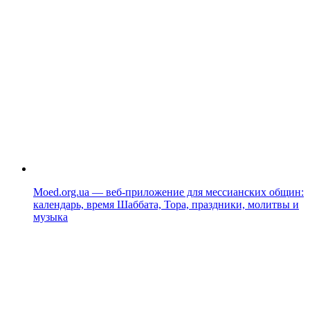
Moed.org.ua — веб-приложение для мессианских общин:
календарь, время Шаббата, Тора, праздники, молитвы и
музыка