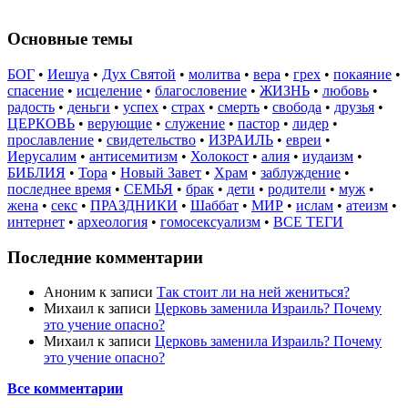
Основные темы
БОГ
•
Иешуа
•
Дух Святой
•
молитва
•
вера
•
грех
•
покаяние
•
спасение
•
исцеление
•
благословение
•
ЖИЗНЬ
•
любовь
•
радость
•
деньги
•
успех
•
страх
•
смерть
•
свобода
•
друзья
•
ЦЕРКОВЬ
•
верующие
•
служение
•
пастор
•
лидер
•
прославление
•
свидетельство
•
ИЗРАИЛЬ
•
евреи
•
Иерусалим
•
антисемитизм
•
Холокост
•
алия
•
иудаизм
•
БИБЛИЯ
•
Тора
•
Новый Завет
•
Храм
•
заблуждение
•
последнее время
•
СЕМЬЯ
•
брак
•
дети
•
родители
•
муж
•
жена
•
секс
•
ПРАЗДНИКИ
•
Шаббат
•
МИР
•
ислам
•
атеизм
•
интернет
•
археология
•
гомосексуализм
•
ВСЕ ТЕГИ
Последние комментарии
Аноним
к записи
Так стоит ли на ней жениться?
Михаил
к записи
Церковь заменила Израиль? Почему
это учение опасно?
Михаил
к записи
Церковь заменила Израиль? Почему
это учение опасно?
Все комментарии