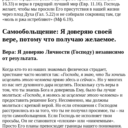
16.33) и веры в грядущий лучший мир (Евр. 11.16). Господь
желает, чтобы мы просили Его присутствия в нашей жизни
через плод Духа (Гал. 5.22) и не собирали сокровищ там, где
«моль и ржа истребляют» (Мф 6.19).
Самообольщение: Я доверяю своей
вере, потому что получаю желаемое.
Вера: Я доверяю Личности (Господу) независимо
от результата.
Когда кто-то из наших знакомых физически страдает,
христиане часто молятся так:
«Господи, я знаю, что Ты хочешь
исцелить этого человека прямо здесь и сейчас»
. Но у многих
из нас нет духовного дара исцелять. Поскольку суть веры в
том, что ты знаешь Бога и доверяешь Ему, было бы лучше
молиться:
«Господи, я молюсь за исцеление этого человека»
и
предоставить решение Богу. Несомненно, мы должны
молиться с крепкой верой. Но если отношения с Господом
расстроились из-за того, что ты не получил просимое, ты – на
пути самообольщения. Если Господь не исполняет твои
просьбы, Он не становится «плохим» или «никчемным».
Просто Его планы превосходят границы нашего понимания.