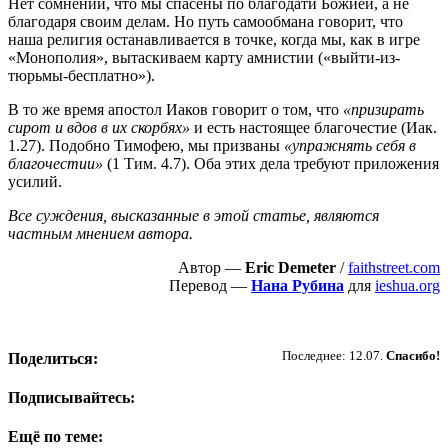
Нет сомнений, что мы спасены по благодати Божией, а не
благодаря своим делам. Но путь самообмана говорит, что
наша религия останавливается в точке, когда мы, как в игре
«Монополия», вытаскиваем карту амнистии («выйти-из-
тюрьмы-бесплатно»).
В то же время апостол Иаков говорит о том, что
«призирать
сирот и вдов в их скорбях»
и есть настоящее благочестие (Иак.
1.27). Подобно Тимофею, мы призваны
«упражнять себя в
благочестии»
(1 Тим. 4.7). Оба этих дела требуют приложения
усилий.
Все суждения, высказанные в этой статье, являются
частным мнением автора.
Автор —
Eric Demeter
/
faithstreet.com
Перевод —
Нана Рубина
для
ieshua.org
Пожертвовать
Последнее: 12.07.
Спасибо!
Поделиться:
Подписывайтесь:
Ещё по теме: