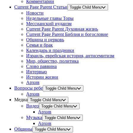
Комментарии
Current Page Parent
Статьи
Toggle Child Menu
Новости
Недельные главы Торы
Мессианский иудаизм
Current Page Parent
Духовная жизнь
Current Page Parent
Библия и богословие
Община и церковь
Семья и брак
Календарь и праздники
Израиль, еврейская история, антисемитизм
Мир, общество, политика
Слово раввина
Интервью
Истории жизни
Архив
Вопросы ребе
Toggle Child Menu
Архив
Медиа
Toggle Child Menu
Видео
Toggle Child Menu
Архив
Музыка
Toggle Child Menu
Архив
Общины
Toggle Child Menu