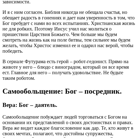
зависимости.
И я с ним согласен. Библия никогда не обещала счастья, но
обещает радость в гонениях и дает нам уверенность в том, что
Бог пребудет с нами во всех испытаниях. Христианская жизнь
не для робких. Поэтому Иисус учил нас молиться о
пришествии Царствия Божьего. Чем больше мы будем
смотреть на жизнь как на поле битвы, тем сильнее мы будем
желать, чтобы Христос изменил ее и одарил нас верой, чтобы
победить.
В сериале Футурама есть герой – робот-гедонист. Прямо на
животе у него – блюдо с виноградом, который он все время
ест. Главное для него – получать удовольствие. Не будьте
таким роботом.
Самообольщение: Бог – посредник.
Вера: Бог – даятель.
Самообольщение побуждает людей торговаться с Богом на
основании их представлений о своих достоинствах и правах.
Вера же видит каждое благословение как дар. Те, кто живут в
своих мечтах, полагают, что достойны супружества,