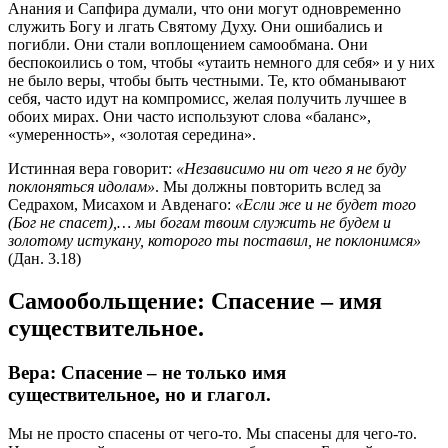
Анания и Сапфира думали, что они могут одновременно
служить Богу и лгать Святому Духу. Они ошибались и
погибли. Они стали воплощением самообмана. Они
беспокоились о том, чтобы «утаить немного для себя» и у них
не было веры, чтобы быть честными. Те, кто обманывают
себя, часто идут на компромисс, желая получить лучшее в
обоих мирах. Они часто используют слова «баланс»,
«умеренность», «золотая середина».
Истинная вера говорит:
«Независимо ни от чего я не буду
поклоняться идолам»
. Мы должны повторить вслед за
Седрахом, Мисахом и Авденаго:
«Если же и не будет того
(Бог не спасет),… мы богам твоим служить не будем и
золотому истукану, которого ты поставил, не поклонимся»
(Дан. 3.18)
Самообольщение:
Спасение – имя
существительное.
Вера: Спасение – не только имя
существительное, но и глагол.
Мы не просто спасены от чего-то. Мы спасены для чего-то.