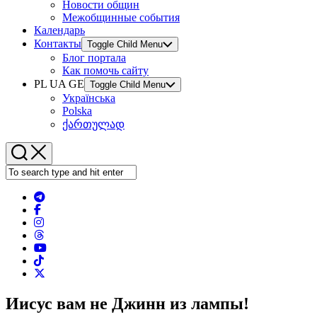
Новости общин
Межобщинные события
Календарь
Контакты
Toggle Child Menu
Блог портала
Как помочь сайту
PL UA GE
Toggle Child Menu
Українська
Polska
ქართულად
Иисус вам не Джинн из лампы!