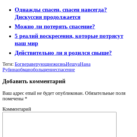
Однажды спасен, спасен навсегда?
Дискуссия продолжается
Можно ли потерять спасение?
5 реалий воскресения, которые потрясут
наш мир
Действительно ли я родился свыше?
Теги:
Бог
вера
верующие
жизнь
Иешуа
Нана
Рубина
обман
обольщение
спасение
Добавить комментарий
Ваш адрес email не будет опубликован.
Обязательные поля
помечены
*
Комментарий