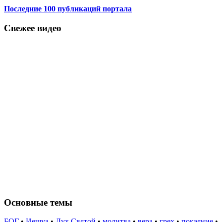
Последние 100 публикаций портала
Свежее видео
Основные темы
БОГ
•
Иешуа
•
Дух Святой
•
молитва
•
вера
•
грех
•
покаяние
•