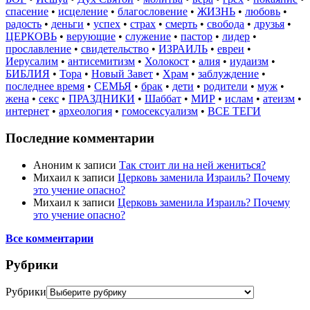
спасение
•
исцеление
•
благословение
•
ЖИЗНЬ
•
любовь
•
радость
•
деньги
•
успех
•
страх
•
смерть
•
свобода
•
друзья
•
ЦЕРКОВЬ
•
верующие
•
служение
•
пастор
•
лидер
•
прославление
•
свидетельство
•
ИЗРАИЛЬ
•
евреи
•
Иерусалим
•
антисемитизм
•
Холокост
•
алия
•
иудаизм
•
БИБЛИЯ
•
Тора
•
Новый Завет
•
Храм
•
заблуждение
•
последнее время
•
СЕМЬЯ
•
брак
•
дети
•
родители
•
муж
•
жена
•
секс
•
ПРАЗДНИКИ
•
Шаббат
•
МИР
•
ислам
•
атеизм
•
интернет
•
археология
•
гомосексуализм
•
ВСЕ ТЕГИ
Последние комментарии
Аноним
к записи
Так стоит ли на ней жениться?
Михаил
к записи
Церковь заменила Израиль? Почему
это учение опасно?
Михаил
к записи
Церковь заменила Израиль? Почему
это учение опасно?
Все комментарии
Рубрики
Рубрики