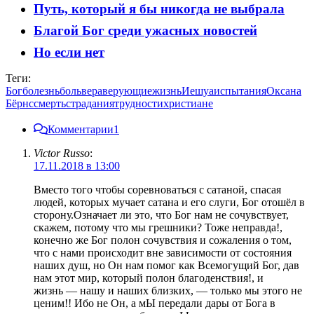
Путь, который я бы никогда не выбрала
Благой Бог среди ужасных новостей
Но если нет
Теги:
Бог
болезнь
боль
вера
верующие
жизнь
Иешуа
испытания
Оксана
Бёрнс
смерть
страдания
трудности
христиане
Комментарии
1
Victor Russo
:
17.11.2018 в 13:00
Вместо того чтобы соревноваться с сатаной, спасая
людей, которых мучает сатана и его слуги, Бог отошёл в
сторону.Означает ли это, что Бог нам не сочувствует,
скажем, потому что мы грешники? Тоже неправда!,
конечно же Бог полон сочувствия и сожаления о том,
что с нами происходит вне зависимости от состояния
наших душ, но Он нам помог как Всемогущий Бог, дав
нам этот мир, который полон благоденствия!, и
жизнь — нашу и наших близких, — только мы этого не
ценим!! Ибо не Он, а мЫ передали дары от Бога в