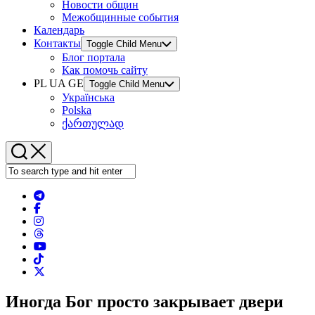
Новости общин
Межобщинные события
Календарь
Контакты
Toggle Child Menu
Блог портала
Как помочь сайту
PL UA GE
Toggle Child Menu
Українська
Polska
ქართულად
Иногда Бог просто закрывает двери