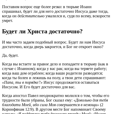
Поставим вопрос еще более резко: в тюрьме Иоанн
спрашивал, будет ли для него достаточно Иисуса даже тогда,
когда он
действительно
умалился и, судя по всему, вскорости
умрет.
Будет ли Христа достаточно?
И мы часто задаем подобный вопрос. Будет ли нам Иисуса
достаточно, когда дверь закроется, и Бог не откроет окно?
Да, будет.
Когда вы встаете за правое дело и попадаете в тюрьму (как в
случае с Иоанном); когда у вас рак; когда вы теряете работу;
когда ваш дом ограблен; когда ваши родители разводятся;
когда ты болен и лежишь на полу, а твои дети спрашивают:
«Папа, ты в порядке?»
Иисус продолжается оставаться
Иисусом. И Его будет достаточно для вас.
Когда апостол Павел неоднократно молился о том, чтобы его
трудности были убраны, Бог сказал ему:
«Довольно для тебя
благодати Моей, ибо сила Моя совершается в немощи»
(2
Коринфянам 12:9). В другом месте Бог напоминает Своему
народу:
«Я поддержу тебя десницею правды Моей»
(Исаия