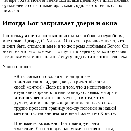
четыре года в моей аптечке скопилась целая куча пластиковых
бутылочек со странными ярлыками, однако это очень слабо
помогло.
Иногда Бог закрывает двери и окна
Поскольку я почти постоянно испытывал боль и неудобства,
мне помог Джаред С. Уилсон. Он очень красиво описал, что
значит быть сломленным и в то же время любимым Богом. Он
знает, на что это похоже — отпустить веревку, за которую мы
все держимся, и позволить Иисусу подхватить этого человека.
Уилсон пишет:
«Я не согласен с эдаким чирлидингом
христианских лидеров, когда кричат «Беги за
своей мечтой!» Дело не в том, что я испытываю
неудовлетворенность или завидую людям, которые
хотят осуществить свои мечты, а в том, что я
думаю, что мы не до конца понимаем, насколько
трудно провести границу между погоней за нашей
мечтой и следованием за волей Божьей во Христе.
Понимаете, возможно, Бог планирует нам
умаление. Его план для нас может состоять в том,