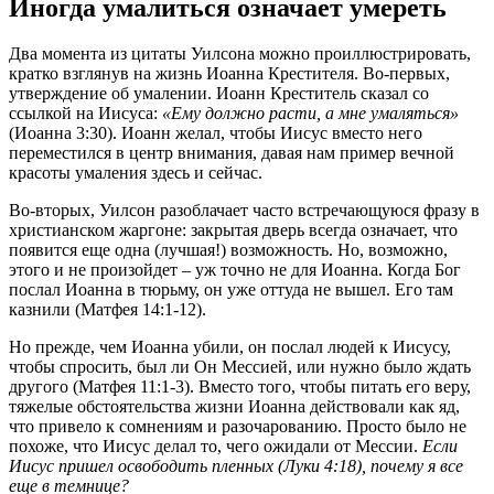
Иногда умалиться означает умереть
Два момента из цитаты Уилсона можно проиллюстрировать,
кратко взглянув на жизнь Иоанна Крестителя. Во-первых,
утверждение об умалении. Иоанн Креститель сказал со
ссылкой на Иисуса:
«Ему должно расти, а мне умаляться»
(Иоанна 3:30). Иоанн желал, чтобы Иисус вместо него
переместился в центр внимания, давая нам пример вечной
красоты умаления здесь и сейчас.
Во-вторых, Уилсон разоблачает часто встречающуюся фразу в
христианском жаргоне: закрытая дверь всегда означает, что
появится еще одна (лучшая!) возможность. Но, возможно,
этого и не произойдет – уж точно не для Иоанна. Когда Бог
послал Иоанна в тюрьму, он уже оттуда не вышел. Его там
казнили (Матфея 14:1-12).
Но прежде, чем Иоанна убили, он послал людей к Иисусу,
чтобы спросить, был ли Он Мессией, или нужно было ждать
другого (Матфея 11:1-3). Вместо того, чтобы питать его веру,
тяжелые обстоятельства жизни Иоанна действовали как яд,
что привело к сомнениям и разочарованию. Просто было не
похоже, что Иисус делал то, чего ожидали от Мессии.
Если
Иисус пришел освободить пленных (Луки 4:18), почему я все
еще в темнице?