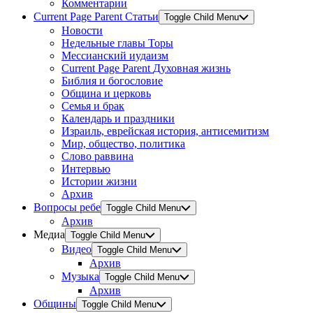
Комментарии
Current Page Parent
Статьи
Toggle Child Menu
Новости
Недельные главы Торы
Мессианский иудаизм
Current Page Parent
Духовная жизнь
Библия и богословие
Община и церковь
Семья и брак
Календарь и праздники
Израиль, еврейская история, антисемитизм
Мир, общество, политика
Слово раввина
Интервью
Истории жизни
Архив
Вопросы ребе
Toggle Child Menu
Архив
Медиа
Toggle Child Menu
Видео
Toggle Child Menu
Архив
Музыка
Toggle Child Menu
Архив
Общины
Toggle Child Menu