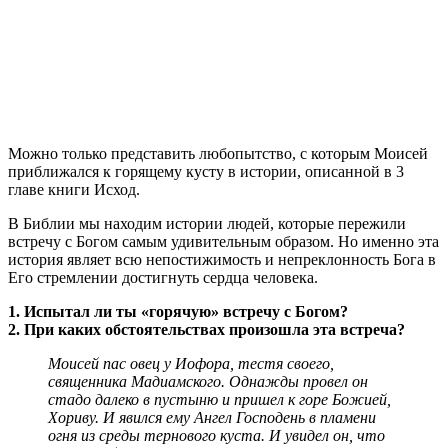
М
ожно только представить любопытство, с которым Моисей
приближался к горящему кусту в истории, описанной в 3
главе книги Исход.
В Библии мы находим истории людей, которые пережили
встречу с Богом самым удивительным образом. Но именно эта
история являет всю непостижимость и непреклонность Бога в
Его стремлении достигнуть сердца человека.
1. Испытал ли ты «горячую» встречу с Богом?
2. При каких обстоятельствах произошла эта встреча?
Моисей пас овец у Иофора, тестя своего,
священника Мадиамского. Однажды провел он
стадо далеко в пустыню и пришел к горе Божией,
Хориву. И явился ему Ангел Господень в пламени
огня из среды тернового куста. И увидел он, что