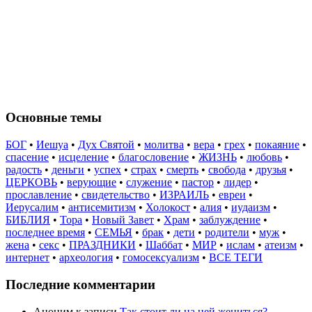
Основные темы
БОГ
•
Иешуа
•
Дух Святой
•
молитва
•
вера
•
грех
•
покаяние
•
спасение
•
исцеление
•
благословение
•
ЖИЗНЬ
•
любовь
•
радость
•
деньги
•
успех
•
страх
•
смерть
•
свобода
•
друзья
•
ЦЕРКОВЬ
•
верующие
•
служение
•
пастор
•
лидер
•
прославление
•
свидетельство
•
ИЗРАИЛЬ
•
евреи
•
Иерусалим
•
антисемитизм
•
Холокост
•
алия
•
иудаизм
•
БИБЛИЯ
•
Тора
•
Новый Завет
•
Храм
•
заблуждение
•
последнее время
•
СЕМЬЯ
•
брак
•
дети
•
родители
•
муж
•
жена
•
секс
•
ПРАЗДНИКИ
•
Шаббат
•
МИР
•
ислам
•
атеизм
•
интернет
•
археология
•
гомосексуализм
•
ВСЕ ТЕГИ
Последние комментарии
Аноним
к записи
Так стоит ли на ней жениться?