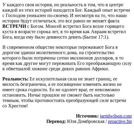
У каждого своя история, но реальность в том, что в центре
каждой из этих историй находится Бог. Каждый опыт встречи
с Господом уникален по-своему. И несмотря на то, что наши
истории будут отличаться, это все равно не меняет факта
ВСТРЕЧИ
с Богом. Моисей встретил Бога возле горящего
куста в возрасте сорока лет, в то время как Авраам встретил
Бога, когда ему было девяносто девять (Бытие 17:1).
В современном обществе некоторые переживают Бога в
дорогом здании молитвенного дома, на строительство
которого были потрачены сотни миллионов долларов, в то
время как другие могут переживать Его преображающую силу
в обветшалой хижине среди диких равнин Африки.
Реальность:
Ее искупительная сила не знает границ, ее
милость безгранична, а ее посвящение изменять жизни не
имеет срока годности. Ее не одолеет враг, ее невозможно
остановить. Ничье прошлое не сможет быть настолько
темным, чтобы противостоять преобразующей силе встречи
со Христом!
Источник:
jarridwilson.com
Перевод:
Юля Домбровская /
proactive.fm