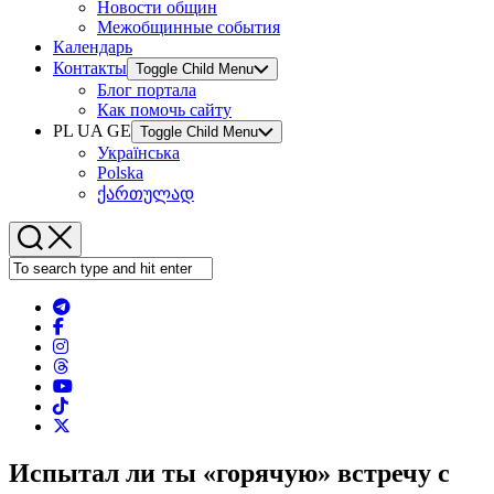
Новости общин
Межобщинные события
Календарь
Контакты
Toggle Child Menu
Блог портала
Как помочь сайту
PL UA GE
Toggle Child Menu
Українська
Polska
ქართულად
Испытал ли ты «горячую» встречу с