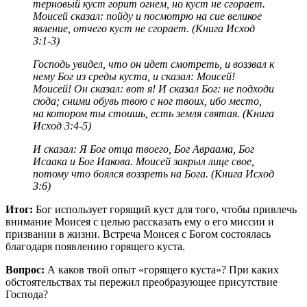
терновый куст горит огнем, но куст не сгорает.
Моисей сказал: пойду и посмотрю на сие великое
явление, отчего куст не сгорает. (Книга Исход
3:1-3)
Господь увидел, что он идет смотреть, и воззвал к
нему Бог из среды куста, и сказал: Моисей!
Моисей! Он сказал: вот я! И сказал Бог: не подходи
сюда; сними обувь твою с ног твоих, ибо место,
на котором ты стоишь, есть земля святая. (Книга
Исход 3:4-5)
И сказал: Я Бог отца твоего, Бог Авраама, Бог
Исаака и Бог Иакова. Моисей закрыл лице свое,
потому что боялся воззреть на Бога.
(Книга Исход
3:6)
Итог:
Бог использует горящий куст для того, чтобы привлечь
внимание Моисея с целью рассказать ему о его миссии и
призвании в жизни. Встреча Моисея с Богом состоялась
благодаря появлению горящего куста.
Вопрос:
А каков твой опыт «горящего куста»? При каких
обстоятельствах ты пережил преобразующее присутствие
Господа?