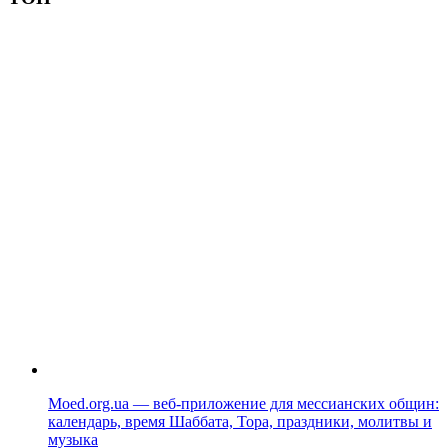
Moed.org.ua — веб-приложение для мессианских общин:
календарь, время Шаббата, Тора, праздники, молитвы и
музыка