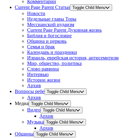
Комментарии
Current Page Parent
Статьи
Toggle Child Menu
Новости
Недельные главы Торы
Мессианский иудаизм
Current Page Parent
Духовная жизнь
Библия и богословие
Община и церковь
Семья и брак
Календарь и праздники
Израиль, еврейская история, антисемитизм
Мир, общество, политика
Слово раввина
Интервью
Истории жизни
Архив
Вопросы ребе
Toggle Child Menu
Архив
Медиа
Toggle Child Menu
Видео
Toggle Child Menu
Архив
Музыка
Toggle Child Menu
Архив
Общины
Toggle Child Menu