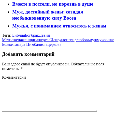
Вместе в постели, но порознь в душе
Муж, достойный жены: созидая
необыкновенную силу Вооза
Мужья, с пониманием относитесь к женам
Теги:
Библия
Бог
брак
Дэвид
Мэтис
жена
женщина
жертва
Иешуа
лонгрид
любовь
муж
мужчина
Божье
Тамара Цимбалиста
церковь
Добавить комментарий
Ваш адрес email не будет опубликован.
Обязательные поля
помечены
*
Комментарий