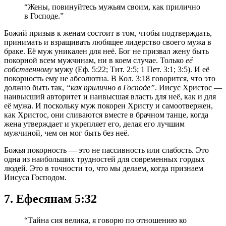
“Жены, повинуйтесь мужьям своим, как прилично
в Господе.”
Божий призыв к женам состоит в том, чтобы подтверждать,
принимать и взращивать любящее лидерство своего мужа в
браке. Её муж уникален для неё. Бог не призвал жену быть
покорной всем мужчинам, ни в коем случае. Только
её
собственному
мужу (Еф. 5:22; Тит. 2:5; 1 Пет. 3:1; 3:5). И её
покорность ему не абсолютна. В Кол. 3:18 говорится, что это
должно быть так,
“как прилично в Господе”
. Иисус Христос —
наивысший авторитет и наивысшая власть для неё, как и для
её мужа. И поскольку муж покорен Христу и самоотвержен,
как Христос, они сливаются вместе в брачном танце, когда
жена утверждает и укрепляет его, делая его лучшим
мужчиной, чем он мог быть без неё.
Божья покорность — это не пассивность или слабость. Это
одна из наибольших трудностей для современных гордых
людей. Это в точности то, что мы делаем, когда признаем
Иисуса Господом.
7. Ефесянам 5:32
“Тайна сия велика, я говорю по отношению ко