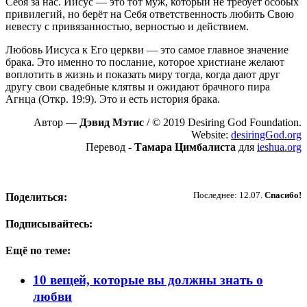
Себя за нас. Иисус — это тот муж, который не требует особых
привилегий, но берёт на Себя ответственность любить Свою
невесту с привязанностью, верностью и действием.
Любовь Иисуса к Его церкви — это самое главное значение
брака. Это именно то послание, которое христиане желают
воплотить в жизнь и показать миру тогда, когда дают друг
другу свои свадебные клятвы и ожидают брачного пира
Агнца (Откр. 19:9). Это и есть история брака.
Автор —
Дэвид Мэтис
/ © 2019 Desiring God Foundation.
Website:
desiringGod.org
Перевод -
Тамара Цимбалиста
для
ieshua.org
Пожертвовать
Последнее: 12.07.
Спасибо!
Поделиться:
Подписывайтесь:
Ещё по теме:
10 вещей, которые вы должны знать о
любви