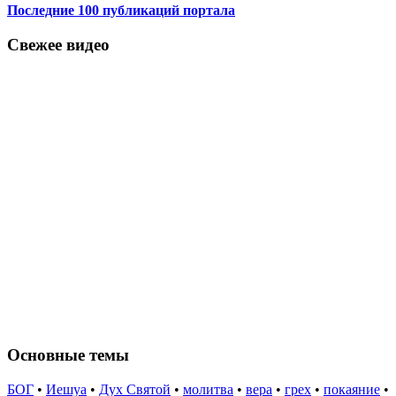
Последние 100 публикаций портала
Свежее видео
Основные темы
БОГ
•
Иешуа
•
Дух Святой
•
молитва
•
вера
•
грех
•
покаяние
•