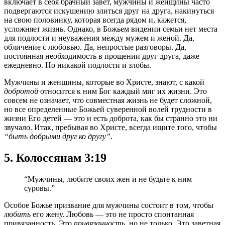
включает в себя брачный завет, мужчины и женщины часто
подвергаются искушению злиться друг на друга, накинуться
на свою половинку, которая всегда рядом и, кажется,
усложняет жизнь. Однако, в Божьем видении семьи нет места
для подлости и неуважения между мужем и женой. Да,
обличение с любовью. Да, непростые разговоры. Да,
постоянная необходимость в прощении друг друга, даже
ежедневно. Но никакой подлости и злобы.
Мужчины и женщины, которые во Христе, знают, с какой
добротой
относится к ним Бог каждый миг их жизни. Это
совсем не означает, что совместная жизнь не будет сложной,
но все определенные Божьей суверенной волей трудности в
жизни Его детей — это и есть доброта, как бы странно это ни
звучало. Итак, пребывая во Христе, всегда ищите того, чтобы
“быть добрыми друг ко другу”
.
5. Колоссянам 3:19
“Мужчины, любите своих жен и не будьте к ним
суровы.”
Особое Божье призвание для мужчины состоит в том, чтобы
любить
его жену. Любовь — это не просто спонтанная
привязанность. Это
привязанность
, но не только. Это заветная