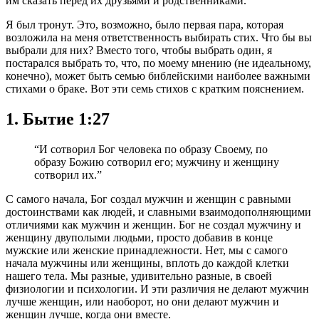
им сказать перед их друзьями и родственниками.
Я был тронут. Это, возможно, было первая пара, которая
возложила на меня ответственность выбирать стих. Что бы вы
выбрали для них? Вместо того, чтобы выбрать один, я
постарался выбрать то, что, по моему мнению (не идеальному,
конечно), может быть семью библейскими наиболее важными
стихами о браке. Вот эти семь стихов с кратким пояснением.
1. Бытие 1:27
“И сотворил Бог человека по образу Своему, по
образу Божию сотворил его; мужчину и женщину
сотворил их.”
С самого начала, Бог создал мужчин и женщин с равными
достоинствами как людей, и славными взаимодополняющими
отличиями как мужчин и женщин. Бог не создал мужчину и
женщину двуполыми людьми, просто добавив в конце
мужские или женские принадлежности. Нет, мы с самого
начала мужчины или женщины, вплоть до каждой клетки
нашего тела. Мы разные, удивительно разные, в своей
физиологии и психологии. И эти различия не делают мужчин
лучше женщин, или наоборот, но они делают мужчин и
женщин лучше, когда они вместе.