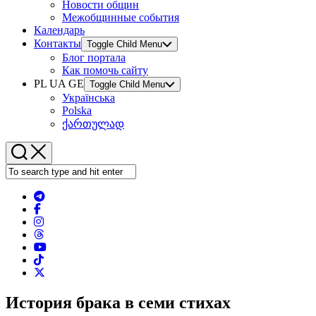
Новости общин
Межобщинные события
Календарь
Контакты
Toggle Child Menu
Блог портала
Как помочь сайту
PL UA GE
Toggle Child Menu
Українська
Polska
ქართულად
История брака в семи стихах