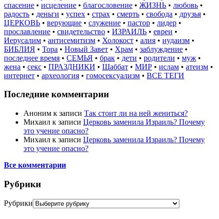
спасение
•
исцеление
•
благословение
•
ЖИЗНЬ
•
любовь
•
радость
•
деньги
•
успех
•
страх
•
смерть
•
свобода
•
друзья
•
ЦЕРКОВЬ
•
верующие
•
служение
•
пастор
•
лидер
•
прославление
•
свидетельство
•
ИЗРАИЛЬ
•
евреи
•
Иерусалим
•
антисемитизм
•
Холокост
•
алия
•
иудаизм
•
БИБЛИЯ
•
Тора
•
Новый Завет
•
Храм
•
заблуждение
•
последнее время
•
СЕМЬЯ
•
брак
•
дети
•
родители
•
муж
•
жена
•
секс
•
ПРАЗДНИКИ
•
Шаббат
•
МИР
•
ислам
•
атеизм
•
интернет
•
археология
•
гомосексуализм
•
ВСЕ ТЕГИ
Последние комментарии
Аноним
к записи
Так стоит ли на ней жениться?
Михаил
к записи
Церковь заменила Израиль? Почему
это учение опасно?
Михаил
к записи
Церковь заменила Израиль? Почему
это учение опасно?
Все комментарии
Рубрики
Рубрики