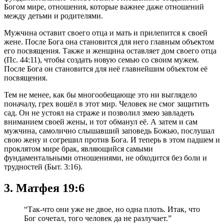
Богом мире, отношения, которые важнее даже отношений
между детьми и родителями.
Мужчина оставит своего отца и мать и прилепится к своей
жене. После Бога она становится для него главным объектом
его посвящения. Также и женщина оставляет дом своего отца
(Пс. 44:11), чтобы создать новую семью со своим мужем.
После Бога он становится для неё главнейшим объектом её
посвящения.
Тем не менее, как бы многообещающе это ни выглядело
поначалу, грех вошёл в этот мир. Человек не смог защитить
сад. Он не устоял на страже и позволил змею завладеть
вниманием своей жены, и тот обманул её. А затем и сам
мужчина, самолично слышавший заповедь Божью, послушал
свою жену и согрешил против Бога. И теперь в этом падшем и
проклятом мире брак, являющийся самыми
фундаментальными отношениями, не обходится без боли и
трудностей (Быт. 3:16).
3. Матфея 19:6
“Так-что они уже не двое, но одна плоть. Итак, что
Бог сочетал, того человек да не разлучает.”