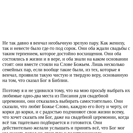
Н
е так давно я венчал необычную зрелую пару. Как жениху,
так и невесте было где-то под сорок. Они оба ждали свадьбы с
таким терпением, которое достойно восхищения. Они оба
состоялись в жизни и в вере, и оба знали на каком основании
стоят: они вместе стояли на Слове Божьем. Лишь несколько
семейных пар, если вообще такие были, из тех, которые я
венчал, проявили такую чистую и твердую веру, основанную
на том, что сказал Бог в Библии.
Поэтому я и не удивился тому, что на мою просьбу выбрать их
любимые одно-два места из Писания для свадебной
церемонии, они отказались выбирать самостоятельно. Они
сказали, что любят Божье Слово, каждую его йоту и черту, от
корки до корки, и с радостью подчиняют свои жизни всему,
что хочет сказать им Бог, даже на свадебной церемонии, когда
всё так тщательно подбирается и готовится. Они
действительно желали услышать и принять всё, что Бог мог