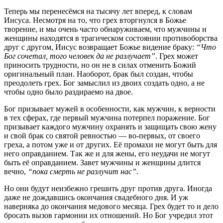
Теперь мы перенесёмся на тысячу лет вперед, к словам
Иисуса. Несмотря на то, что грех вторгнулся в Божье
творение, и мы очень часто обнаруживаем, что мужчины и
женщины находятся в трагическом состоянии противоборства
друг с другом, Иисус возвращает Божье видение браку:
“Что
Бог сочетал, того человек да не разлучает”
. Грех может
приносить трудности, но он не в силах отменить Божий
оригинальный план. Наоборот, брак был создан, чтобы
преодолеть грех. Бог замыслил из двоих создать одно, а не
чтобы одно было раздираемо на двое.
Бог призывает мужей в особенности, как мужчин, к верности
в тех сферах, где первый мужчина потерпел поражение. Бог
призывает каждого мужчину охранять и защищать свою жену
и свой брак со святой ревностью — во-первых, от своего
греха, а потом уже и от других. Её промахи не могут быть для
него оправданием. Так же и для жены, его неудачи не могут
быть её оправданием. Завет мужчины и женщины длится
вечно,
“пока смерть не разлучит нас”
.
Но они будут неизбежно грешить друг против друга. Иногда
даже не дождавшись окончания свадебного дня. И уж
наверняка до окончания медового месяца. Грех будет то и дело
бросать вызов гармонии их отношений. Но Бог учредил этот