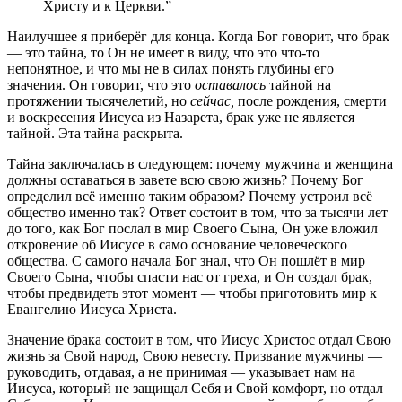
Христу и к Церкви.”
Наилучшее я приберёг для конца. Когда Бог говорит, что брак
— это тайна, то Он не имеет в виду, что это что-то
непонятное, и что мы не в силах понять глубины его
значения. Он говорит, что это
оставалось
тайной на
протяжении тысячелетий, но
сейчас,
после рождения, смерти
и воскресения Иисуса из Назарета, брак уже не является
тайной. Эта тайна раскрыта.
Тайна заключалась в следующем: почему мужчина и женщина
должны оставаться в завете всю свою жизнь? Почему Бог
определил всё именно таким образом? Почему устроил всё
общество именно так? Ответ состоит в том, что за тысячи лет
до того, как Бог послал в мир Своего Сына, Он уже вложил
откровение об Иисусе в само основание человеческого
общества. С самого начала Бог знал, что Он пошлёт в мир
Своего Сына, чтобы спасти нас от греха, и Он создал брак,
чтобы предвидеть этот момент — чтобы приготовить мир к
Евангелию Иисуса Христа.
Значение брака состоит в том, что Иисус Христос отдал Свою
жизнь за Свой народ, Свою невесту. Призвание мужчины —
руководить, отдавая, а не принимая — указывает нам на
Иисуса, который не защищал Себя и Свой комфорт, но отдал