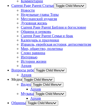
Комментарии
Current Page Parent
Статьи
Toggle Child Menu
Новости
Недельные главы Торы
Мессианский иудаизм
Духовная жизнь
Current Page Parent
Библия и богословие
Община и церковь
Current Page Parent
Семья и брак
Календарь и праздники
Израиль, еврейская история, антисемитизм
Мир, общество, политика
Слово раввина
Интервью
Истории жизни
Архив
Вопросы ребе
Toggle Child Menu
Архив
Медиа
Toggle Child Menu
Видео
Toggle Child Menu
Архив
Музыка
Toggle Child Menu
Архив
Общины
Toggle Child Menu