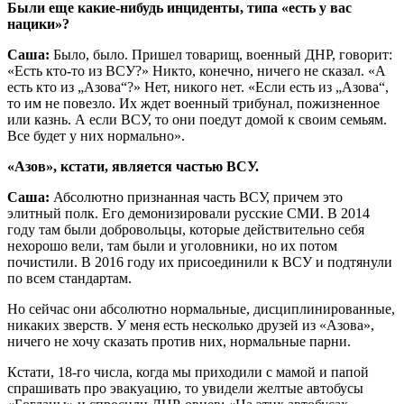
Были еще какие-нибудь инциденты, типа «есть у вас
нацики»?
Саша:
Было, было. Пришел товарищ, военный ДНР, говорит:
«Есть кто-то из ВСУ?» Никто, конечно, ничего не сказал. «А
есть кто из „Азова“?» Нет, никого нет. «Если есть из „Азова“,
то им не повезло. Их ждет военный трибунал, пожизненное
или казнь. А если ВСУ, то они поедут домой к своим семьям.
Все будет у них нормально».
«Азов», кстати, является частью ВСУ.
Саша:
Абсолютно признанная часть ВСУ, причем это
элитный полк. Его демонизировали русские СМИ. В 2014
году там были добровольцы, которые действительно себя
нехорошо вели, там были и уголовники, но их потом
почистили. В 2016 году их присоединили к ВСУ и подтянули
по всем стандартам.
Но сейчас они абсолютно нормальные, дисциплинированные,
никаких зверств. У меня есть несколько друзей из «Азова»,
ничего не хочу сказать против них, нормальные парни.
Кстати, 18-го числа, когда мы приходили с мамой и папой
спрашивать про эвакуацию, то увидели желтые автобусы