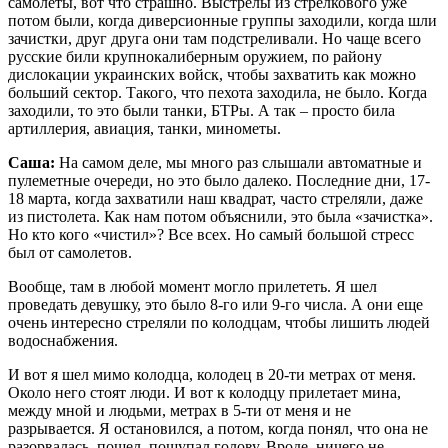
самолеты, вот что страшно. Выстрелы из стрелкового уже
потом были, когда диверсионные группы заходили, когда шли
зачистки, друг друга они там подстреливали. Но чаще всего
русские били крупнокалиберным оружием, по району
дислокации украинских войск, чтобы захватить как можно
больший сектор. Такого, что пехота заходила, не было. Когда
заходили, то это были танки, БТРы. А так – просто била
артиллерия, авиация, танки, минометы.
Саша:
На самом деле, мы много раз слышали автоматные и
пулеметные очереди, но это было далеко. Последние дни, 17-
18 марта, когда захватили наш квадрат, часто стреляли, даже
из пистолета. Как нам потом объяснили, это была «зачистка».
Но кто кого «чистил»? Все всех. Но самый большой стресс
был от самолетов.
Вообще, там в любой момент могло прилететь. Я шел
проведать девушку, это было 8-го или 9-го числа. А они еще
очень интересно стреляли по колодцам, чтобы лишить людей
водоснабжения.
И вот я шел мимо колодца, колодец в 20-ти метрах от меня.
Около него стоят люди. И вот к колодцу прилетает мина,
между мной и людьми, метрах в 5-ти от меня и не
разрывается. Я остановился, а потом, когда понял, что она не
разорвалась, пошел, пощупал голову. Вроде, ничего не