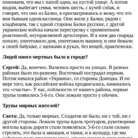
понимаем, что мы с папой одни, на пустой улице. А потом
видим, выбегает семья, человек шесть, с кучей собак, и
говорят, что они из Балки, я присматриваюсь и вижу, что это
моя бывшая одноклассница. Они жили у Балки, рядом с
кладбищем, так с одной стороны Балки русские, с другой
украинские войска начали перестрелку с применением
реактивной, неуправляемой артиллерии. И к ним два снаряда
попало, уничтожило дом, уничтожило машину, и они бежали
к своей бабушке, с щенками в руках, без вещей, практически.
Людей много мертвых было в городе?
Сергей:
Да, конечно. Валялись просто на улицах. В разных
районах было по-разному. Восточный пострадал первым.
Потом начался район «Украина», со стороны Донецка. И по
мере того, как российские войска продвигались, начиналось
это «счастье». У нас, поблизости от нашего района, первые
трупы появились 5-6-го. Они лежали просто у обочин.
Трупы мирных жителей?
Света:
Да, только мирных. Солдатов не было, ни с той, ни с
другой стороны. Лежали трупы вдоль тротуаров, рукотворные
могилы вдоль дороги стали появляться. 5-6-го стали сильно
стрелять, это была и авиация, и танки, и к колодцу, где мы