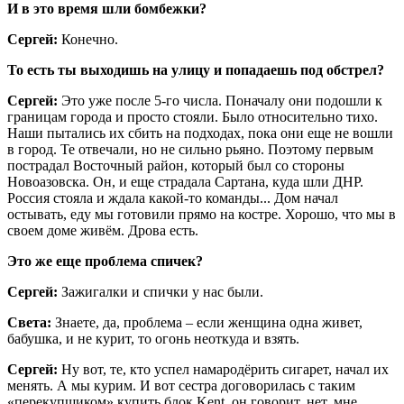
И в это время шли бомбежки?
Сергей:
Конечно.
То есть ты выходишь на улицу и попадаешь под обстрел?
Сергей:
Это уже после 5-го числа. Поначалу они подошли к
границам города и просто стояли. Было относительно тихо.
Наши пытались их сбить на подходах, пока они еще не вошли
в город. Те отвечали, но не сильно рьяно. Поэтому первым
пострадал Восточный район, который был со стороны
Новоазовска. Он, и еще страдала Сартана, куда шли ДНР.
Россия стояла и ждала какой-то команды... Дом начал
остывать, еду мы готовили прямо на костре. Хорошо, что мы в
своем доме живём. Дрова есть.
Это же еще проблема спичек?
Сергей:
Зажигалки и спички у нас были.
Света:
Знаете, да, проблема – если женщина одна живет,
бабушка, и не курит, то огонь неоткуда и взять.
Сергей:
Ну вот, те, кто успел намародёрить сигарет, начал их
менять. А мы курим. И вот сестра договорилась с таким
«перекупщиком» купить блок Kent, он говорит, нет, мне