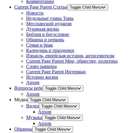
Комментарии
Current Page Parent
Статьи
Toggle Child Menu
Новости
Недельные главы Торы
Мессианский иудаизм
Духовная жизнь
Библия и богословие
Община и церковь
Семья и брак
Календарь и праздники
Израиль, еврейская история, антисемитизм
Current Page Parent
Мир, общество, политика
Слово раввина
Current Page Parent
Интервью
Истории жизни
Архив
Вопросы ребе
Toggle Child Menu
Архив
Медиа
Toggle Child Menu
Видео
Toggle Child Menu
Архив
Музыка
Toggle Child Menu
Архив
Общины
Toggle Child Menu