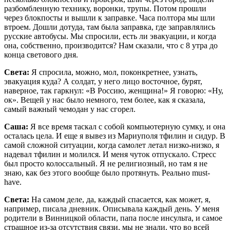
разбомбленную технику, воронки, трупы. Потом прошли
через блокпосты и вышли к заправке. Часа полтора мы шли
втроем. Дошли дотуда, там была заправка, где заправлялись
русские автобусы. Мы спросили, есть ли эвакуации, и когда
она, собственно, производится? Нам сказали, что с 8 утра до
конца светового дня.
Света:
Я спросила, можно, мол, поконкретнее, узнать,
эвакуация куда? А солдат, у него лицо восточное, бурят,
наверное, так гаркнул: «В Россию, женщина!» Я говорю: «Ну,
ок». Вещей у нас было немного, тем более, как я сказала,
самый важный чемодан у нас сгорел.
Саша:
Я все время таскал с собой компьютерную сумку, и она
осталась цела. И еще я вывез из Мариуполя тфилин и сидур. В
самой сложной ситуации, когда самолет летал низко-низко, я
надевал тфилин и молился. И меня чуток отпускало. Стресс
был просто колоссальный. Я не религиозный, но там я не
знаю, как без этого вообще было протянуть. Реально must-
have.
Света:
На самом деле, да, каждый спасается, как может, я,
например, писала дневник. Описывала каждый день. У меня
родители в Винницкой области, папа после инсульта, и самое
страшное из-за отсутствия связи, мы не знали, что во всей