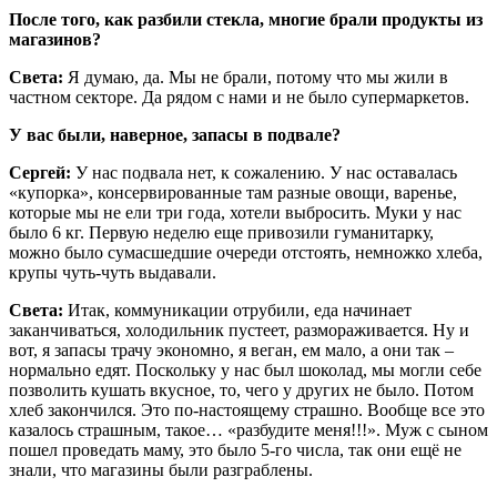
После того, как разбили стекла, многие брали продукты из
магазинов?
Света:
Я думаю, да. Мы не брали, потому что мы жили в
частном секторе. Да рядом с нами и не было супермаркетов.
У вас были, наверное, запасы в подвале?
Сергей:
У нас подвала нет, к сожалению. У нас оставалась
«купорка», консервированные там разные овощи, варенье,
которые мы не ели три года, хотели выбросить. Муки у нас
было 6 кг. Первую неделю еще привозили гуманитарку,
можно было сумасшедшие очереди отстоять, немножко хлеба,
крупы чуть-чуть выдавали.
Света:
Итак, коммуникации отрубили, еда начинает
заканчиваться, холодильник пустеет, размораживается. Ну и
вот, я запасы трачу экономно, я веган, ем мало, а они так –
нормально едят. Поскольку у нас был шоколад, мы могли себе
позволить кушать вкусное, то, чего у других не было. Потом
хлеб закончился. Это по-настоящему страшно. Вообще все это
казалось страшным, такое… «разбудите меня!!!». Муж с сыном
пошел проведать маму, это было 5-го числа, так они ещё не
знали, что магазины были разграблены.