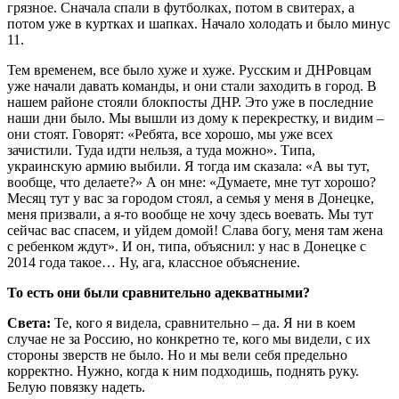
грязное. Сначала спали в футболках, потом в свитерах, а
потом уже в куртках и шапках. Начало холодать и было минус
11.
Тем временем, все было хуже и хуже. Русским и ДНРовцам
уже начали давать команды, и они стали заходить в город. В
нашем районе стояли блокпосты ДНР. Это уже в последние
наши дни было. Мы вышли из дому к перекрестку, и видим –
они стоят. Говорят: «Ребята, все хорошо, мы уже всех
зачистили. Туда идти нельзя, а туда можно». Типа,
украинскую армию выбили. Я тогда им сказала: «А вы тут,
вообще, что делаете?» А он мне: «Думаете, мне тут хорошо?
Месяц тут у вас за городом стоял, а семья у меня в Донецке,
меня призвали, а я-то вообще не хочу здесь воевать. Мы тут
сейчас вас спасем, и уйдем домой! Слава богу, меня там жена
с ребенком ждут». И он, типа, объяснил: у нас в Донецке с
2014 года такое… Ну, ага, классное объяснение.
То есть они были сравнительно адекватными?
Света:
Те, кого я видела, сравнительно – да. Я ни в коем
случае не за Россию, но конкретно те, кого мы видели, с их
стороны зверств не было. Но и мы вели себя предельно
корректно. Нужно, когда к ним подходишь, поднять руку.
Белую повязку надеть.