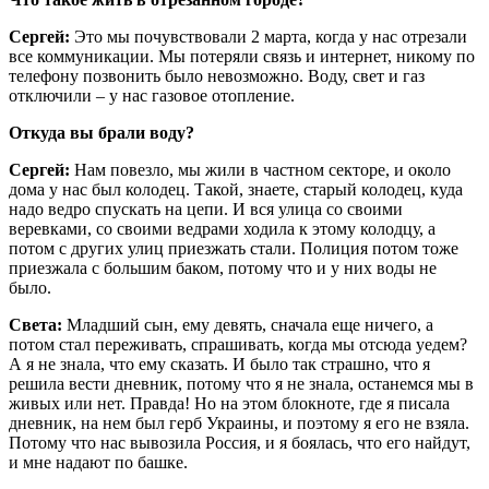
Сергей:
Это мы почувствовали 2 марта, когда у нас отрезали
все коммуникации. Мы потеряли связь и интернет, никому по
телефону позвонить было невозможно. Воду, свет и газ
отключили – у нас газовое отопление.
Откуда вы брали воду?
Сергей:
Нам повезло, мы жили в частном секторе, и около
дома у нас был колодец. Такой, знаете, старый колодец, куда
надо ведро спускать на цепи. И вся улица со своими
веревками, со своими ведрами ходила к этому колодцу, а
потом с других улиц приезжать стали. Полиция потом тоже
приезжала с большим баком, потому что и у них воды не
было.
Света:
Младший сын, ему девять, сначала еще ничего, а
потом стал переживать, спрашивать, когда мы отсюда уедем?
А я не знала, что ему сказать. И было так страшно, что я
решила вести дневник, потому что я не знала, останемся мы в
живых или нет. Правда! Но на этом блокноте, где я писала
дневник, на нем был герб Украины, и поэтому я его не взяла.
Потому что нас вывозила Россия, и я боялась, что его найдут,
и мне надают по башке.