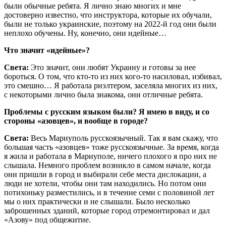
были обычные ребята. Я лично знаю многих и мне
достоверно известно, что инструктора, которые их обучали,
были не только украинские, поэтому на 2022-й год они были
неплохо обучены. Ну, конечно, они идейные…
Что значит «идейные»?
Света:
Это значит, они любят Украину и готовы за нее
бороться. О том, что кто-то из них кого-то насиловал, избивал,
это смешно… Я работала риэлтером, заселяла многих из них,
с некоторыми лично была знакома, они отличные ребята.
Проблемы с русским языком были? Я имею в виду, и со
стороны «азовцев», и вообще в городе?
Света:
Весь Мариуполь русскоязычный. Так я вам скажу, что
большая часть «азовцев» тоже русскоязычные. За время, когда
я жила и работала в Мариуполе, ничего плохого я про них не
слышала. Немного проблем возникло в самом начале, когда
они пришли в город и выбирали себе места дислокации, а
люди не хотели, чтобы они там находились. Но потом они
потихоньку разместились, и в течение семи с половиной лет
мы о них практически и не слышали. Было несколько
заброшенных зданий, которые город отремонтировал и дал
«Азову» под общежитие.