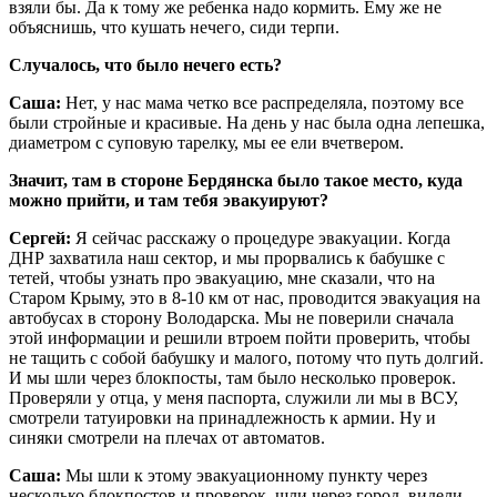
взяли бы. Да к тому же ребенка надо кормить. Ему же не
объяснишь, что кушать нечего, сиди терпи.
Случалось, что было нечего есть?
Саша:
Нет, у нас мама четко все распределяла, поэтому все
были стройные и красивые. На день у нас была одна лепешка,
диаметром с суповую тарелку, мы ее ели вчетвером.
Значит, там в стороне Бердянска было такое место, куда
можно прийти, и там тебя эвакуируют?
Сергей:
Я сейчас расскажу о процедуре эвакуации. Когда
ДНР захватила наш сектор, и мы прорвались к бабушке с
тетей, чтобы узнать про эвакуацию, мне сказали, что на
Старом Крыму, это в 8-10 км от нас, проводится эвакуация на
автобусах в сторону Володарска. Мы не поверили сначала
этой информации и решили втроем пойти проверить, чтобы
не тащить с собой бабушку и малого, потому что путь долгий.
И мы шли через блокпосты, там было несколько проверок.
Проверяли у отца, у меня паспорта, служили ли мы в ВСУ,
смотрели татуировки на принадлежность к армии. Ну и
синяки смотрели на плечах от автоматов.
Саша:
Мы шли к этому эвакуационному пункту через
несколько блокпостов и проверок, шли через город, видели