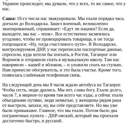
Украине происходит, мы думали, что у всех, то же самое, что у
нас.
Саша:
19-го числа нас эвакуировали. Мы ехали порядка часа,
доехали до Володарска. Зашел военный, великолепно
экипированный, спрашивает: «Едут ли нацики? Если да,
выходите, мы вас – чпок». Все естественно засмеялись
угодливо, чтобы не провоцировать товарища, и он тогда
попрощался: «Ну, тогда счастливого пути». В Володарске,
контролируемом ДНР, у нас переписали паспортные данные,
спросили, куда хотели бы поехать, в Ростов, Таганрог или
Воронеж и отправили спать в музыкальную школу. Там нас
накормили – кашей и яблоком, – и уложили спать на стульях.
Нам принесли обогреватель, и это была счастье. Кроме того,
появилась слабенькая телефонная связь.
На следующий день мы 8 часов ждали автобуса на Таганрог.
Чтобы сесть, люди дрались. Мы нет, слава богу. Ехали долго,
часов 7, в мирное-то время там всего час езды, а сейчас ехали
объездными путями, люди немытые, у женщины рядом рана
от выстрела, запахи, ну, вы себе представляете. Но мы уже
были привыкшие. Главное, что мы ехали. Потом было два
пограничных пункта – ДНР-овский, который мы проехали
достаточно быстро, и русский.