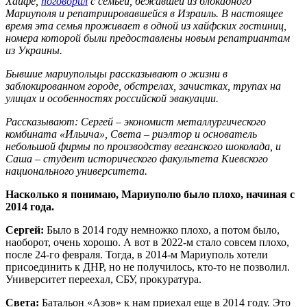
Хайфе,
поговорил
с семьей, бежавшей из блокадного
Мариуполя и репатриировавшейся в Израиль. В настоящее
время эта семья проживает в одной из хайфских гостиниц,
номера которой были предоставлены новым репатриантам
из Украины.
Бывшие мариупольцы рассказывают о жизни в
заблокированном городе, обстрелах, зачистках, трупах на
улицах и особенностях российской эвакуации.
Рассказывают: Сергей – экономист металлургического
комбината «Ильича», Света – риэлтор и основатель
небольшой фирмы по производству веганского шоколада, и
Саша – студент исторического факультета Киевского
национального университета.
Насколько я понимаю, Мариуполю было плохо, начиная с
2014 года.
Сергей:
Было в 2014 году немножко плохо, а потом было,
наоборот, очень хорошо. А вот в 2022-м стало совсем плохо,
после 24-го февраля. Тогда, в 2014-м Мариуполь хотели
присоединить к ДНР, но не получилось, кто-то не позволил.
Университет переехал, СБУ, прокуратура.
Света:
Батальон «Азов» к нам приехал еще в 2014 году. Это