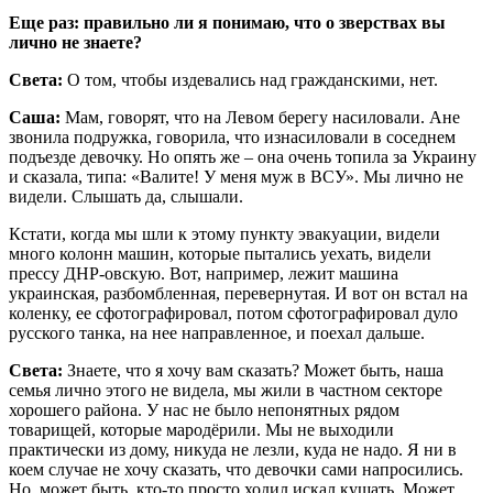
Еще раз: правильно ли я понимаю, что о зверствах вы
лично не знаете?
Света:
О том, чтобы издевались над гражданскими, нет.
Саша:
Мам, говорят, что на Левом берегу насиловали. Ане
звонила подружка, говорила, что изнасиловали в соседнем
подъезде девочку. Но опять же – она очень топила за Украину
и сказала, типа: «Валите! У меня муж в ВСУ». Мы лично не
видели. Слышать да, слышали.
Кстати, когда мы шли к этому пункту эвакуации, видели
много колонн машин, которые пытались уехать, видели
прессу ДНР-овскую. Вот, например, лежит машина
украинская, разбомбленная, перевернутая. И вот он встал на
коленку, ее сфотографировал, потом сфотографировал дуло
русского танка, на нее направленное, и поехал дальше.
Света:
Знаете, что я хочу вам сказать? Может быть, наша
семья лично этого не видела, мы жили в частном секторе
хорошего района. У нас не было непонятных рядом
товарищей, которые мародёрили. Мы не выходили
практически из дому, никуда не лезли, куда не надо. Я ни в
коем случае не хочу сказать, что девочки сами напросились.
Но, может быть, кто-то просто ходил искал кушать. Может,