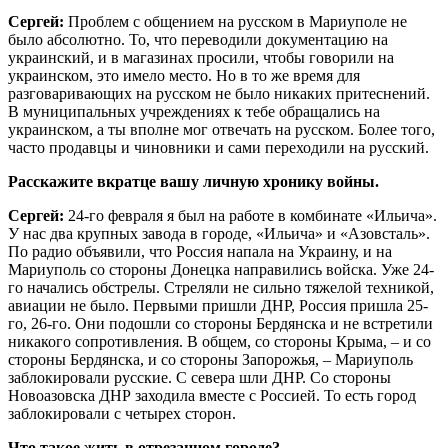
Сергей:
Проблем с общением на русском в Мариуполе не
было абсолютно. То, что переводили документацию на
украинский, и в магазинах просили, чтобы говорили на
украинском, это имело место. Но в то же время для
разговаривающих на русском не было никаких притеснений.
В муниципальных учреждениях к тебе обращались на
украинском, а ты вполне мог отвечать на русском. Более того,
часто продавцы и чиновники и сами переходили на русский.
Расскажите вкратце вашу личную хронику войны.
Сергей:
24-го февраля я был на работе в комбинате «Ильича».
У нас два крупных завода в городе, «Ильича» и «Азовсталь».
По радио объявили, что Россия напала на Украину, и на
Мариуполь со стороны Донецка направились войска. Уже 24-
го начались обстрелы. Стреляли не сильно тяжелой техникой,
авиации не было. Первыми пришли ДНР, Россия пришла 25-
го, 26-го. Они подошли со стороны Бердянска и не встретили
никакого сопротивления. В общем, со стороны Крыма, – и со
стороны Бердянска, и со стороны Запорожья, – Мариуполь
заблокировали русские. С севера шли ДНР. Со стороны
Новоазовска ДНР заходила вместе с Россией. То есть город
заблокировали с четырех сторон.
Что такое жить в отрезанном городе?