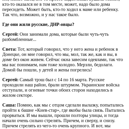
кто-то оказался не в том месте, может, надо было дома
пересидеть. Может быть, кто-то ходил к маме или ребенку.
Так что, возможно, и у нас такое было.
Где они жили русские, ДНР-овцы?
Сергей:
Они занимали дома, которые были чуть-чуть
разбомбленные...
Света:
Тот, который говорил, что у него жена и ребенок в
Донецке, он мне говорил, что мы, мол, так же, как и вы, в
доме без окон живем. Сейчас окна завесим одеялами, так что
мы вас понимаем, нам тоже холодно. Мерзли, бедолаги.
Домой бы пошли, у детей и жены погрелись!
Сергей:
Самый трэш был с 14 по 16 марта. Русские
проходили наш район, брали штурмом. Украинские войска
отступали, и огневые точки обоих сторон находились в
жилом секторе.
Саша:
Помню, как мы с отцом сделали вылазку, попытались
пройти к башне «Киев-стар», где якобы была связь. Пытались
прорваться. И мы вышли, прошли полторы улицы, и тогда
начали очень сильно стрелять. Причем, и сверху, и снизу.
Причем стрелять из чего-то очень крупного. И вот, мы