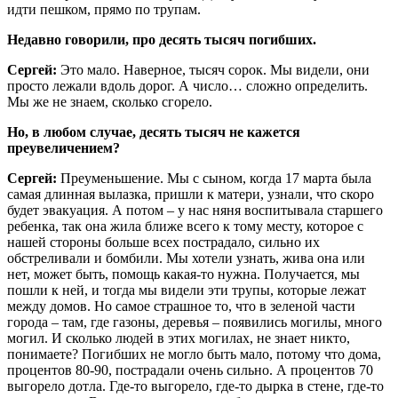
идти пешком, прямо по трупам.
Недавно говорили, про десять тысяч погибших.
Сергей:
Это мало. Наверное, тысяч сорок. Мы видели, они
просто лежали вдоль дорог. А число… сложно определить.
Мы же не знаем, сколько сгорело.
Но, в любом случае, десять тысяч не кажется
преувеличением?
Сергей:
Преуменьшение. Мы с сыном, когда 17 марта была
самая длинная вылазка, пришли к матери, узнали, что скоро
будет эвакуация. А потом – у нас няня воспитывала старшего
ребенка, так она жила ближе всего к тому месту, которое с
нашей стороны больше всех пострадало, сильно их
обстреливали и бомбили. Мы хотели узнать, жива она или
нет, может быть, помощь какая-то нужна. Получается, мы
пошли к ней, и тогда мы видели эти трупы, которые лежат
между домов. Но самое страшное то, что в зеленой части
города – там, где газоны, деревья – появились могилы, много
могил. И сколько людей в этих могилах, не знает никто,
понимаете? Погибших не могло быть мало, потому что дома,
процентов 80-90, пострадали очень сильно. А процентов 70
выгорело дотла. Где-то выгорело, где-то дырка в стене, где-то