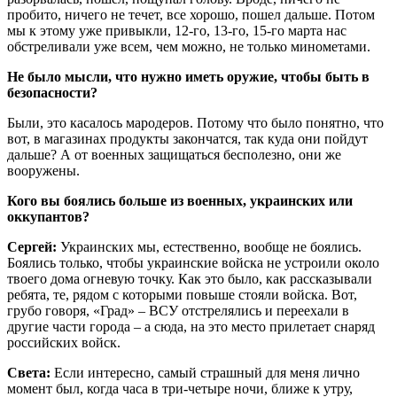
пробито, ничего не течет, все хорошо, пошел дальше. Потом
мы к этому уже привыкли, 12-го, 13-го, 15-го марта нас
обстреливали уже всем, чем можно, не только минометами.
Не было мысли, что нужно иметь оружие, чтобы быть в
безопасности?
Были, это касалось мародеров. Потому что было понятно, что
вот, в магазинах продукты закончатся, так куда они пойдут
дальше? А от военных защищаться бесполезно, они же
вооружены.
Кого вы боялись больше из военных, украинских или
оккупантов?
Сергей:
Украинских мы, естественно, вообще не боялись.
Боялись только, чтобы украинские войска не устроили около
твоего дома огневую точку. Как это было, как рассказывали
ребята, те, рядом с которыми повыше стояли войска. Вот,
грубо говоря, «Град» – ВСУ отстрелялись и переехали в
другие части города – а сюда, на это место прилетает снаряд
российских войск.
Света:
Если интересно, самый страшный для меня лично
момент был, когда часа в три-четыре ночи, ближе к утру,