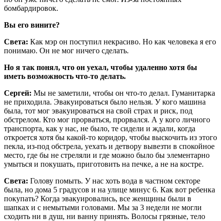
бомбардировок.
Вы его вините?
Света:
Как мэр он поступил некрасиво. Но как человека я его
понимаю. Он не мог ничего сделать.
Но я так понял, что он уехал, чтобы удаленно хотя бы
иметь возможность что-то делать.
Сергей:
Мы не заметили, чтобы он что-то делал. Гуманитарка
не приходила. Эвакуироваться было нельзя. У кого машина
была, тот мог эвакуироваться на свой страх и риск, под
обстрелом. Кто мог прорваться, прорвался. А у кого личного
транспорта, как у нас, не было, те сидели и ждали, когда
откроется хотя бы какой-то коридор, чтобы выскочить из этого
пекла, из-под обстрела, уехать и детвору вывезти в спокойное
место, где бы не стреляли и где можно было бы элементарно
умыться и покушать, приготовить на печке, а не на костре.
Света:
Голову помыть. У нас хоть вода в частном секторе
была, но дома 5 градусов и на улице минус 6. Как вот ребенка
покупать? Когда эвакуировались, все женщины были в
шапках и с немытыми головами. Мы за 3 недели не могли
сходить ни в душ, ни ванну принять. Волосы грязные, тело