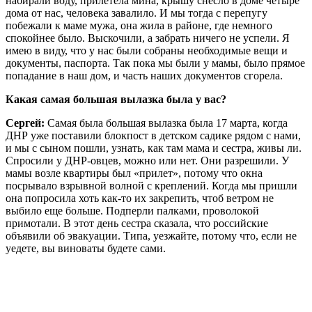
набирали воду, прилетела мина, крышу снесло в доме четыре
дома от нас, человека завалило. И мы тогда с перепугу
побежали к маме мужа, она жила в районе, где немного
спокойнее было. Выскочили, а забрать ничего не успели. Я
имею в виду, что у нас были собраны необходимые вещи и
документы, паспорта. Так пока мы были у мамы, было прямое
попадание в наш дом, и часть наших документов сгорела.
Какая самая большая вылазка была у вас?
Сергей:
Самая была большая вылазка была 17 марта, когда
ДНР уже поставили блокпост в детском садике рядом с нами,
и мы с сыном пошли, узнать, как там мама и сестра, живы ли.
Спросили у ДНР-овцев, можно или нет. Они разрешили. У
мамы возле квартиры был «прилет», потому что окна
посрывало взрывной волной с креплений. Когда мы пришли
она попросила хоть как-то их закрепить, чтоб ветром не
выбило еще больше. Подперли палками, проволокой
примотали. В этот день сестра сказала, что российские
объявили об эвакуации. Типа, уезжайте, потому что, если не
уедете, вы виноваты будете сами.