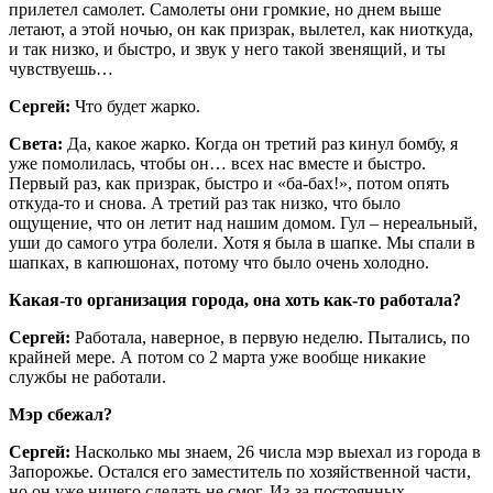
прилетел самолет. Самолеты они громкие, но днем выше
летают, а этой ночью, он как призрак, вылетел, как ниоткуда,
и так низко, и быстро, и звук у него такой звенящий, и ты
чувствуешь…
Сергей:
Что будет жарко.
Света:
Да, какое жарко. Когда он третий раз кинул бомбу, я
уже помолилась, чтобы он… всех нас вместе и быстро.
Первый раз, как призрак, быстро и «ба-бах!», потом опять
откуда-то и снова. А третий раз так низко, что было
ощущение, что он летит над нашим домом. Гул – нереальный,
уши до самого утра болели. Хотя я была в шапке. Мы спали в
шапках, в капюшонах, потому что было очень холодно.
Какая-то организация города, она хоть как-то работала?
Сергей:
Работала, наверное, в первую неделю. Пытались, по
крайней мере. А потом со 2 марта уже вообще никакие
службы не работали.
Мэр сбежал?
Сергей:
Насколько мы знаем, 26 числа мэр выехал из города в
Запорожье. Остался его заместитель по хозяйственной части,
но он уже ничего сделать не смог. Из-за постоянных