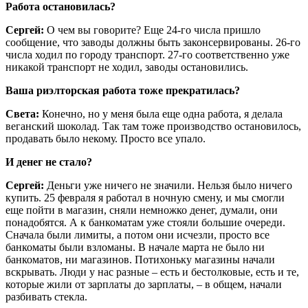
Работа остановилась?
Сергей:
О чем вы говорите? Еще 24-го числа пришло
сообщение, что заводы должны быть законсервированы. 26-го
числа ходил по городу транспорт. 27-го соответственно уже
никакой транспорт не ходил, заводы остановились.
Ваша риэлторская работа тоже прекратилась?
Света:
Конечно, но у меня была еще одна работа, я делала
веганский шоколад. Так там тоже производство остановилось,
продавать было некому. Просто все упало.
И денег не стало?
Сергей:
Деньги уже ничего не значили. Нельзя было ничего
купить. 25 февраля я работал в ночную смену, и мы смогли
еще пойти в магазин, сняли немножко денег, думали, они
понадобятся. А к банкоматам уже стояли большие очереди.
Сначала были лимиты, а потом они исчезли, просто все
банкоматы были взломаны. В начале марта не было ни
банкоматов, ни магазинов. Потихоньку магазины начали
вскрывать. Люди у нас разные – есть и бестолковые, есть и те,
которые жили от зарплаты до зарплаты, – в общем, начали
разбивать стекла.