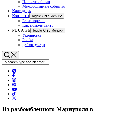
Новости общин
Межобщинные события
Календарь
Контакты
Toggle Child Menu
Блог портала
Как помочь сайту
PL UA GE
Toggle Child Menu
Українська
Polska
ქართულად
Из разбомбленного Мариуполя в