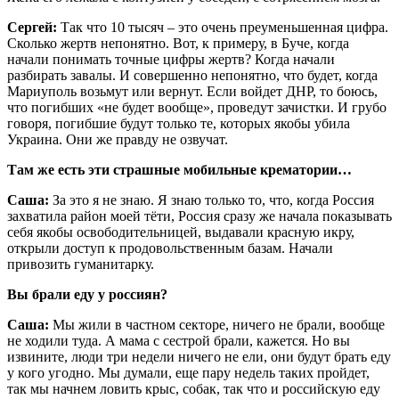
Сергей:
Так что 10 тысяч – это очень преуменьшенная цифра.
Сколько жертв непонятно. Вот, к примеру, в Буче, когда
начали понимать точные цифры жертв? Когда начали
разбирать завалы. И совершенно непонятно, что будет, когда
Мариуполь возьмут или вернут. Если войдет ДНР, то боюсь,
что погибших «не будет вообще», проведут зачистки. И грубо
говоря, погибшие будут только те, которых якобы убила
Украина. Они же правду не озвучат.
Там же есть эти страшные мобильные крематории…
Саша:
За это я не знаю. Я знаю только то, что, когда Россия
захватила район моей тёти, Россия сразу же начала показывать
себя якобы освободительницей, выдавали красную икру,
открыли доступ к продовольственным базам. Начали
привозить гуманитарку.
Вы брали еду у россиян?
Саша:
Мы жили в частном секторе, ничего не брали, вообще
не ходили туда. А мама с сестрой брали, кажется. Но вы
извините, люди три недели ничего не ели, они будут брать еду
у кого угодно. Мы думали, еще пару недель таких пройдет,
так мы начнем ловить крыс, собак, так что и российскую еду