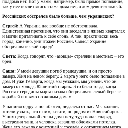
полдома нет. Вот у мамы, например, было прямое попадание,
так у нее после пятого этажа дома нет, а дом девятиэтажный.
Российских обстрелов было больше, чем украинских?
Сергей:
А Украина нас вообще не обстреливала.
Единственная претензия, что они заседали в живых кварталах
и могли притягивать к себе огонь. А так, практически весь
город, конечно, уничтожен Россией. Смысл Украине
обстреливать свой город?
Света:
Когда говорят, что «азовцы» стреляли в местных – это
бред!
Саша:
У моей девушки погиб прадедушка, и он просто
замерз. Жил на левом берегу, 2 марта у него было попадание в
дом. И уже 19 марта, когда мы уезжали, мы узнали, что он
замерз от холода, 85-летний старик. Это было тогда, когда
Россия с середины марта начала обстреливать левый берег с
кораблей и прямо по жилым домам.
У папиного друга погиб отец, недалеко от нас. Мы ходили,
хотели узнать, что с ним, кстати, он родом из Новосибирска.
У них центральной стены дома нету, туда попал снаряд,
выстрелил танк, и человека завалило обломками потолка.
Жена его лежала с контузией у соседей, с сотрясением мозга.