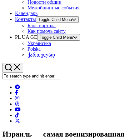
Новости общин
Межобщинные события
Календарь
Контакты
Toggle Child Menu
Блог портала
Как помочь сайту
PL UA GE
Toggle Child Menu
Українська
Polska
ქართულად
Израиль — самая военизированная