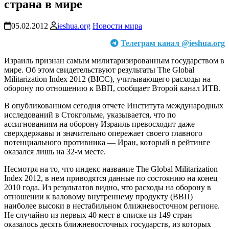
страна в мире
05.02.2012
ieshua.org
Новости мира
Телеграм канал @ieshua.org
Израиль признан самым милитаризированным государством в
мире. Об этом свидетельствуют результаты The Global
Militarization Index 2012 (BICC), учитывающего расходы на
оборону по отношению к ВВП, сообщает Второй канал ИТВ.
В опубликованном сегодня отчете Института международных
исследований в Стокгольме, указывается, что по
ассигнованиям на оборону Израиль превосходит даже
сверхдержавы и значительно опережает своего главного
потенциального противника — Иран, который в рейтинге
оказался лишь на 32-м месте.
Несмотря на то, что индекс название The Global Militarization
Index 2012, в нем приводятся данные по состоянию на конец
2010 года. Из результатов видно, что расходы на оборону в
отношении к валовому внутреннему продукту (ВВП)
наиболее высоки в нестабильном ближневосточном регионе.
Не случайно из первых 40 мест в списке из 149 стран
оказалось десять ближневосточных государств, из которых