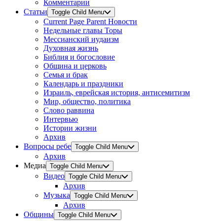
Комментарии
Статьи
Toggle Child Menu
Current Page Parent
Новости
Недельные главы Торы
Мессианский иудаизм
Духовная жизнь
Библия и богословие
Община и церковь
Семья и брак
Календарь и праздники
Израиль, еврейская история, антисемитизм
Мир, общество, политика
Слово раввина
Интервью
Истории жизни
Архив
Вопросы ребе
Toggle Child Menu
Архив
Медиа
Toggle Child Menu
Видео
Toggle Child Menu
Архив
Музыка
Toggle Child Menu
Архив
Общины
Toggle Child Menu