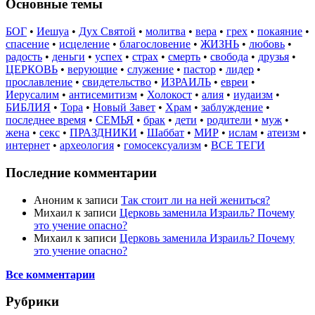
Основные темы
БОГ
•
Иешуа
•
Дух Святой
•
молитва
•
вера
•
грех
•
покаяние
•
спасение
•
исцеление
•
благословение
•
ЖИЗНЬ
•
любовь
•
радость
•
деньги
•
успех
•
страх
•
смерть
•
свобода
•
друзья
•
ЦЕРКОВЬ
•
верующие
•
служение
•
пастор
•
лидер
•
прославление
•
свидетельство
•
ИЗРАИЛЬ
•
евреи
•
Иерусалим
•
антисемитизм
•
Холокост
•
алия
•
иудаизм
•
БИБЛИЯ
•
Тора
•
Новый Завет
•
Храм
•
заблуждение
•
последнее время
•
СЕМЬЯ
•
брак
•
дети
•
родители
•
муж
•
жена
•
секс
•
ПРАЗДНИКИ
•
Шаббат
•
МИР
•
ислам
•
атеизм
•
интернет
•
археология
•
гомосексуализм
•
ВСЕ ТЕГИ
Последние комментарии
Аноним
к записи
Так стоит ли на ней жениться?
Михаил
к записи
Церковь заменила Израиль? Почему
это учение опасно?
Михаил
к записи
Церковь заменила Израиль? Почему
это учение опасно?
Все комментарии
Рубрики