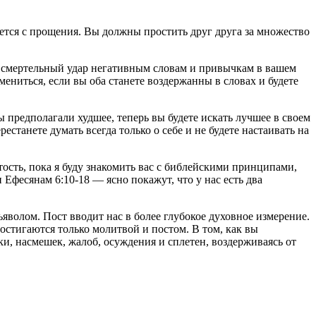
ается с прощения. Вы должны простить друг друга за множество
ти смертельный удар негативным словам и привычкам в вашем
ениться, если вы оба станете воздержанны в словах и будете
 предполагали худшее, теперь вы будете искать лучшее в своем
станете думать всегда только о себе и не будете настаивать на
тость, пока я буду знакомить вас с библейскими принципами,
фесянам 6:10-18 — ясно покажут, что у нас есть два
яволом. Пост вводит нас в более глубокое духовное измерение.
достигаются только молитвой и постом. В том, как вы
ки, насмешек, жалоб, осуждения и сплетен, воздерживаясь от