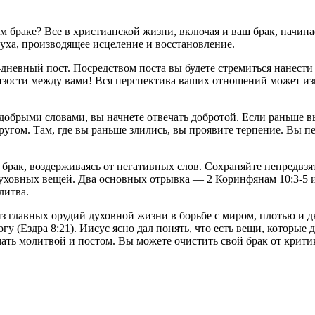
ем браке? Все в христианской жизни, включая и ваш брак, начин
уха, производящее исцеление и восстановление.
0-дневный пост. Посредством поста вы будете стремиться нанес
изости между вами! Вся перспектива ваших отношений может изм
добрыми словами, вы начнете отвечать добротой. Если раньше вы
гом. Там, где вы раньше злились, вы проявите терпение. Вы пере
 брак, воздерживаясь от негативных слов. Сохраняйте непредвзя
ховных вещей. Два основных отрывка — 2 Коринфянам 10:3-5 и Е
литва.
з главных орудий духовной жизни в борьбе с миром, плотью и дь
у (Ездра 8:21). Иисус ясно дал понять, что есть вещи, которые 
мать молитвой и постом. Вы можете очистить свой брак от крити