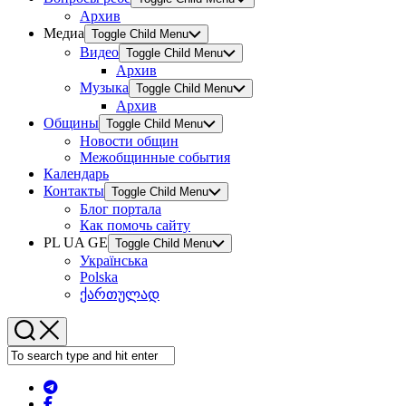
Архив
Медиа
Toggle Child Menu
Видео
Toggle Child Menu
Архив
Музыка
Toggle Child Menu
Архив
Общины
Toggle Child Menu
Новости общин
Межобщинные события
Календарь
Контакты
Toggle Child Menu
Блог портала
Как помочь сайту
PL UA GE
Toggle Child Menu
Українська
Polska
ქართულად