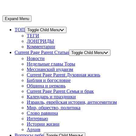
Expand Menu
ТОП
Toggle Child Menu
ТЕГИ
ЛОНГРИДЫ
Комментарии
Current Page Parent
Статьи
Toggle Child Menu
Новости
Недельные главы Торы
Мессианский иудаизм
Current Page Parent
Духовная жизнь
Библия и богословие
Община и церковь
Current Page Parent
Семья и брак
Календарь и праздники
Израиль, еврейская история, антисемитизм
Мир, общество, политика
Слово раввина
Интервью
Истории жизни
Архив
Вопросы ребе
Toggle Child Menu