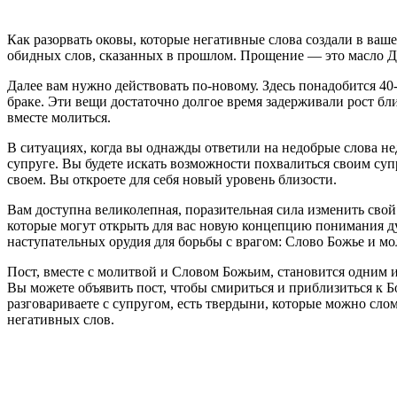
К
ак разорвать оковы, которые негативные слова создали в ваш
обидных слов, сказанных в прошлом. Прощение — это масло Д
Далее вам нужно действовать по-новому. Здесь понадобится 4
браке. Эти вещи достаточно долгое время задерживали рост бл
вместе молиться.
В ситуациях, когда вы однажды ответили на недобрые слова не
супруге. Вы будете искать возможности похвалиться своим супру
своем. Вы откроете для себя новый уровень близости.
Вам доступна великолепная, поразительная сила изменить свой
которые могут открыть для вас новую концепцию понимания ду
наступательных орудия для борьбы с врагом: Слово Божье и мо
Пост, вместе с молитвой и Словом Божьим, становится одним и
Вы можете объявить пост, чтобы смириться и приблизиться к Бог
разговариваете с супругом, есть твердыни, которые можно сло
негативных слов.