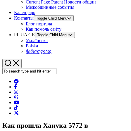
Current Page Parent
Новости общин
Межобщинные события
Календарь
Контакты
Toggle Child Menu
Блог портала
Как помочь сайту
PL UA GE
Toggle Child Menu
Українська
Polska
ქართულად
Как прошла Ханука 5772 в