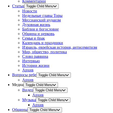
Комментарии
Статьи
Toggle Child Menu
Новости
Недельные главы Торы
Мессианский иудаизм
Духовная жизнь
Библия и богословие
Община и церковь
Семья и брак
Календарь и праздники
Израиль, еврейская история, антисемитизм
Мир, общество, политика
Слово раввина
Интервью
Истории жизни
Архив
Вопросы ребе
Toggle Child Menu
Архив
Медиа
Toggle Child Menu
Видео
Toggle Child Menu
Архив
Музыка
Toggle Child Menu
Архив
Общины
Toggle Child Menu