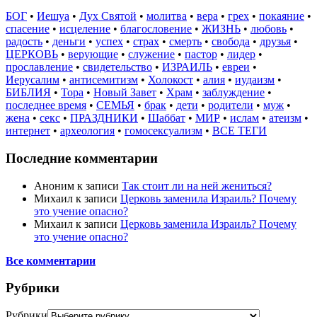
БОГ
•
Иешуа
•
Дух Святой
•
молитва
•
вера
•
грех
•
покаяние
•
спасение
•
исцеление
•
благословение
•
ЖИЗНЬ
•
любовь
•
радость
•
деньги
•
успех
•
страх
•
смерть
•
свобода
•
друзья
•
ЦЕРКОВЬ
•
верующие
•
служение
•
пастор
•
лидер
•
прославление
•
свидетельство
•
ИЗРАИЛЬ
•
евреи
•
Иерусалим
•
антисемитизм
•
Холокост
•
алия
•
иудаизм
•
БИБЛИЯ
•
Тора
•
Новый Завет
•
Храм
•
заблуждение
•
последнее время
•
СЕМЬЯ
•
брак
•
дети
•
родители
•
муж
•
жена
•
секс
•
ПРАЗДНИКИ
•
Шаббат
•
МИР
•
ислам
•
атеизм
•
интернет
•
археология
•
гомосексуализм
•
ВСЕ ТЕГИ
Последние комментарии
Аноним
к записи
Так стоит ли на ней жениться?
Михаил
к записи
Церковь заменила Израиль? Почему
это учение опасно?
Михаил
к записи
Церковь заменила Израиль? Почему
это учение опасно?
Все комментарии
Рубрики
Рубрики