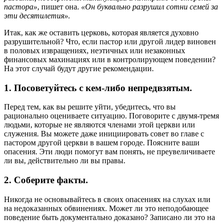
пастора»
, пишет она.
«Он буквально разрушил сотни семей за
эти десятилетия».
Итак, как же оставить церковь, которая является духовно
разрушительной? Что, если пастор или другой лидер виновен
в половых извращениях, неэтичных или незаконных
финансовых махинациях или в контролирующем поведении?
На этот случай будут другие рекомендации.
1. Посоветуйтесь с кем-либо непредвзятым.
Перед тем, как вы решите уйти, убедитесь, что вы
рационально оцениваете ситуацию. Поговорите с двумя-тремя
людьми, которые не являются членами этой церкви или
служения. Вы можете даже инициировать совет во главе с
пастором другой церкви в вашем городе. Поясните ваши
опасения. Эти люди помогут вам понять, не преувеличиваете
ли вы, действительно ли вы правы.
2. Соберите факты
.
Никогда не основывайтесь в своих опасениях на слухах или
на недоказанных обвинениях. Может ли это неподобающее
поведение быть документально доказано? Записано ли это на