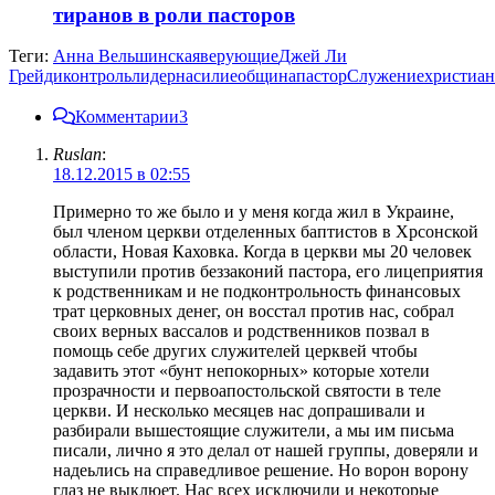
тиранов в роли пасторов
Теги:
Анна Вельшинская
верующие
Джей Ли
Грейди
контроль
лидер
насилие
община
пастор
Служение
христиан
Комментарии
3
Ruslan
:
18.12.2015 в 02:55
Примерно то же было и у меня когда жил в Украине,
был членом церкви отделенных баптистов в Хрсонской
области, Новая Каховка. Когда в церкви мы 20 человек
выступили против беззаконий пастора, его лицеприятия
к родственникам и не подконтрольность финансовых
трат церковных денег, он восстал против нас, собрал
своих верных вассалов и родственников позвал в
помощь себе других служителей церквей чтобы
задавить этот «бунт непокорных» которые хотели
прозрачности и первоапостольской святости в теле
церкви. И несколько месяцев нас допрашивали и
разбирали вышестоящие служители, а мы им письма
писали, лично я это делал от нашей группы, доверяли и
надеьлись на справедливое решение. Но ворон ворону
глаз не выклюет. Нас всех исключили и некоторые