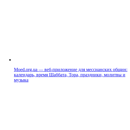
Moed.org.ua — веб-приложение для мессианских общин:
календарь, время Шаббата, Тора, праздники, молитвы и
музыка