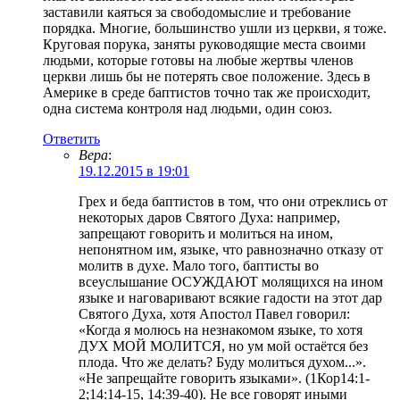
заставили каяться за свободомыслие и требование
порядка. Многие, большинство ушли из церкви, я тоже.
Круговая порука, заняты руководящие места своими
людьми, которые готовы на любые жертвы членов
церкви лишь бы не потерять свое положение. Здесь в
Америке в среде баптистов точно так же происходит,
одна система контроля над людьми, один союз.
Ответить
Вера
:
19.12.2015 в 19:01
Грех и беда баптистов в том, что они отреклись от
некоторых даров Святого Духа: например,
запрещают говорить и молиться на ином,
непонятном им, языке, что равнозначно отказу от
молитв в духе. Мало того, баптисты во
всеуслышание ОСУЖДАЮТ молящихся на ином
языке и наговаривают всякие гадости на этот дар
Святого Духа, хотя Апостол Павел говорил:
«Когда я молюсь на незнакомом языке, то хотя
ДУХ МОЙ МОЛИТСЯ, но ум мой остаётся без
плода. Что же делать? Буду молиться духом...».
«Не запрещайте говорить языками». (1Кор14:1-
2;14:14-15, 14:39-40). Не все говорят иными