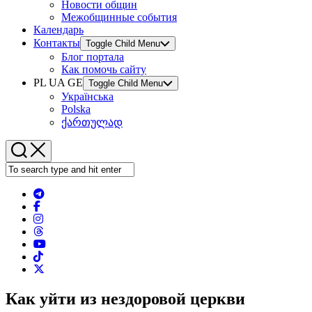
Новости общин
Межобщинные события
Календарь
Контакты
Toggle Child Menu
Блог портала
Как помочь сайту
PL UA GE
Toggle Child Menu
Українська
Polska
ქართულად
Как уйти из нездоровой церкви