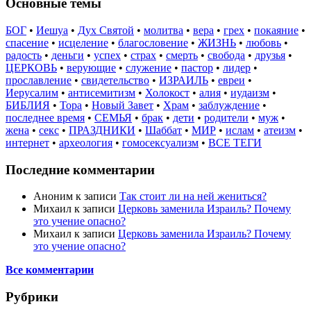
Основные темы
БОГ
•
Иешуа
•
Дух Святой
•
молитва
•
вера
•
грех
•
покаяние
•
спасение
•
исцеление
•
благословение
•
ЖИЗНЬ
•
любовь
•
радость
•
деньги
•
успех
•
страх
•
смерть
•
свобода
•
друзья
•
ЦЕРКОВЬ
•
верующие
•
служение
•
пастор
•
лидер
•
прославление
•
свидетельство
•
ИЗРАИЛЬ
•
евреи
•
Иерусалим
•
антисемитизм
•
Холокост
•
алия
•
иудаизм
•
БИБЛИЯ
•
Тора
•
Новый Завет
•
Храм
•
заблуждение
•
последнее время
•
СЕМЬЯ
•
брак
•
дети
•
родители
•
муж
•
жена
•
секс
•
ПРАЗДНИКИ
•
Шаббат
•
МИР
•
ислам
•
атеизм
•
интернет
•
археология
•
гомосексуализм
•
ВСЕ ТЕГИ
Последние комментарии
Аноним
к записи
Так стоит ли на ней жениться?
Михаил
к записи
Церковь заменила Израиль? Почему
это учение опасно?
Михаил
к записи
Церковь заменила Израиль? Почему
это учение опасно?
Все комментарии
Рубрики