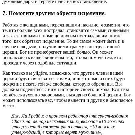
духовные дары и теряете шанс на восстановление.
7. Помогите другим обрести исцеление
.
Работая с женщинами, пережившими насилие, я заметил, что
те, кто больше всех пострадал, становятся самыми сильными
и эффективными в помощи другим пострадавшим, после
того, как обретают исцеление. То же самое может быть и в
случае с людьми, получившими травму в деструктивной
церкви. Бог не пренебрегает вашей болью. Он может
использовать ваше свидетельство, чтобы помочь тем, кто
проходит через подобные ситуации.
Как только вы уйдёте, возможно, что другие члены вашей
церкви будут связываться с вами, и некоторые из них будут
искренне искать той же свободы, которую обрели вы. Вы
должны поделиться с ними историей своего исхода. Если вы
остаётесь духовно здоровыми, выходя из больной церкви, Бог
может использовать вас, чтобы вывести и других в безопасное
место.
Дж. Ли Грейди: в прошлом редактор интернет-издания
Charisma,
автор нескольких книг, включая «10 ложных
утверждений для женщин в церкви», «10 ложных
утверждений, в которые верят мужчины»,