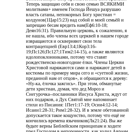
Теперь защищаю себя и свою семью ВСЯКИМИ
молитвами+ именем Господа Йешуа разрушаю
власть сатаны, непокорных Богу христиан =
колдунов(1Цар15:23) над собой и моей семьёй и
запрещаю бесам вредить нам(Еф6:10-18;
Деян16:31). Правильную церковь, к сожалению, я
не нашла, ибо члены всех церквей в нашем городе
извращаются и оскверняют свои тела
контрацепцией (Евр13:4;1Кор3:16-
19;Пс126;Пс127;1Тим2:14-15), а также являются
идолопоклонниками, потому что ставят
рождественско-новогодние ёлки. Члены Церкви
Христовой наряжаются сами и наряжают детей в
костюмы по примеру мира сего и «суетной жизни,
преданной нам от отцов», и обращаются к дереву:
«Ну-ка, ёлочка зажгись». При этом, обманутые
дети христиан, думая, что дед Мороз и
Снегурочка--посланники Иисуса Христа, ждут от
них подарков, а Дух Святой мне напоминает
стихи из Писания: 1Пет1:17-19; Осии4:12-14;
Исаии1:28-31; Рим1:28-32). И в земле обетованной
допускается такое кощунство, потому что ещё не
кончились времена язычников(Лк21:24). Вы же
будьте верны Библейским принципам и ходите
пред Господом в непорочности, как ходил Авраам,