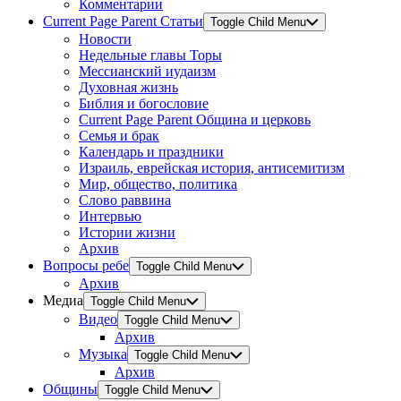
Комментарии
Current Page Parent
Статьи
Toggle Child Menu
Новости
Недельные главы Торы
Мессианский иудаизм
Духовная жизнь
Библия и богословие
Current Page Parent
Община и церковь
Семья и брак
Календарь и праздники
Израиль, еврейская история, антисемитизм
Мир, общество, политика
Слово раввина
Интервью
Истории жизни
Архив
Вопросы ребе
Toggle Child Menu
Архив
Медиа
Toggle Child Menu
Видео
Toggle Child Menu
Архив
Музыка
Toggle Child Menu
Архив
Общины
Toggle Child Menu