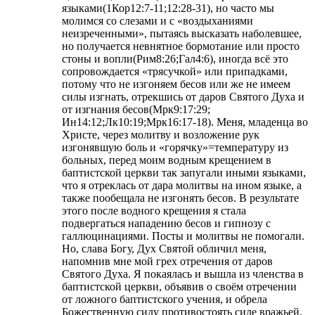
языками(1Кор12:7-11;12:28-31), но часто мы
молимся со слезами и с «воздыханиями
неизреченными», пытаясь высказать наболевшее,
но получается невнятное бормотание или просто
стоны и вопли(Рим8:26;Гал4:6), иногда всё это
сопровождается «трясучкой» или припадками,
потому что не изгоняем бесов или же не имеем
силы изгнать, отрекшись от даров Святого Духа и
от изгнания бесов(Мрк9:17:29;
Ин14:12;Лк10:19;Мрк16:17-18). Меня, младенца во
Христе, через молитву и возложение рук
изгонявшую боль и «горячку»=температуру из
больных, перед моим водным крещением в
баптистской церкви так запугали иными языками,
что я отреклась от дара молитвы на ином языке, а
также пообещала не изгонять бесов. В результате
этого после водного крещения я стала
подвергаться нападению бесов и гипнозу с
галлюцинациями. Посты и молитвы не помогали.
Но, слава Богу, Дух Святой обличил меня,
напомнив мне мой грех отречения от даров
Святого Духа. Я покаялась и вышла из членства в
баптистской церкви, объявив о своём отречении
от ложного баптистского учения, и обрела
Божественную силу противостоять силе вражьей.