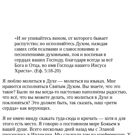
«И не упивайтесь вином, от которого бывает
распутство; но исполняйтесь Духом, назидая
самих себя псалмами и славословиями и
песнопениями духовными, поя и воспевая в
сердцах ваших Господу, благодаря всегда за всё
Бога и Отца, во имя Господа нашего Иисуса
Христа». (Еф. 5:18-20)
Я
люблю молиться в Духе — молиться на языках. Мне
нравится исполняться Святым Духом. Вы знаете, что это
такое? Были ли вы когда-то настолько наполнены радостью,
что всё, что вы можете делать, это молиться в Духе и
поклоняться? Это должен быть, так сказать, наш «ритм
сердца» как верующих.
Я не имею ввиду скакать туда-сюда и кричать — хотя и для
этого есть место. Я говорю о постоянном мире Божьем в
вашей душе. Всего несколько дней назад мы с Эланой
проснулись в Ирландии. Мы служили там на конференции. У