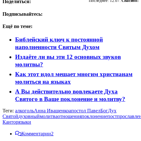
Последнее: 12.07.
Спасибо!
Поделиться:
Подписывайтесь:
Ещё по теме:
Библейский ключ к постоянной
наполненности Святым Духом
Издаёте ли вы эти 12 основных звуков
молитвы?
Как этот идол мешает многим христианам
молиться на языках
А Вы действительно вовлекаете Духа
Святого в Ваше поклонение и молитву?
Теги:
алкоголь
Анна Иващенко
апостол Павел
Бог
Дух
Святой
духовный
молитва
отношения
поклонение
пост
прославле
Кантор
языки
Комментарии
2