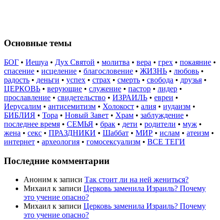
Основные темы
БОГ
•
Иешуа
•
Дух Святой
•
молитва
•
вера
•
грех
•
покаяние
•
спасение
•
исцеление
•
благословение
•
ЖИЗНЬ
•
любовь
•
радость
•
деньги
•
успех
•
страх
•
смерть
•
свобода
•
друзья
•
ЦЕРКОВЬ
•
верующие
•
служение
•
пастор
•
лидер
•
прославление
•
свидетельство
•
ИЗРАИЛЬ
•
евреи
•
Иерусалим
•
антисемитизм
•
Холокост
•
алия
•
иудаизм
•
БИБЛИЯ
•
Тора
•
Новый Завет
•
Храм
•
заблуждение
•
последнее время
•
СЕМЬЯ
•
брак
•
дети
•
родители
•
муж
•
жена
•
секс
•
ПРАЗДНИКИ
•
Шаббат
•
МИР
•
ислам
•
атеизм
•
интернет
•
археология
•
гомосексуализм
•
ВСЕ ТЕГИ
Последние комментарии
Аноним
к записи
Так стоит ли на ней жениться?
Михаил
к записи
Церковь заменила Израиль? Почему
это учение опасно?
Михаил
к записи
Церковь заменила Израиль? Почему
это учение опасно?