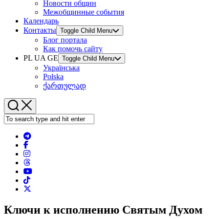
Новости общин
Межобщинные события
Календарь
Контакты
Toggle Child Menu
Блог портала
Как помочь сайту
PL UA GE
Toggle Child Menu
Українська
Polska
ქართულად
Ключи к исполнению Святым Духом