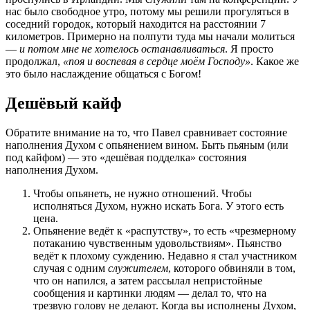
нас было свободное утро, потому мы решили прогуляться в
соседний городок, который находится на расстоянии 7
километров. Примерно на полпути туда мы начали молиться
—
и потом мне не хотелось останавливаться
. Я просто
продолжал,
«поя и воспевая в сердце моём Господу»
. Какое же
это было наслаждение общаться с Богом!
Дешёвый кайф
Обратите внимание на то, что Павел сравнивает состояние
наполнения Духом с опьянением вином. Быть пьяным (или
под кайфом) — это «дешёвая подделка» состояния
наполнения Духом.
Чтобы опьянеть, не нужно отношений. Чтобы
исполняться Духом, нужно искать Бога. У этого есть
цена.
Опьянение ведёт к «распутству», то есть «чрезмерному
потаканию чувственным удовольствиям». Пьянство
ведёт к плохому суждению. Недавно я стал участником
случая с одним
служителем
, которого обвиняли в том,
что он напился, а затем рассылал непристойные
сообщения и картинки людям — делал то, что на
трезвую голову не делают. Когда вы исполнены Духом,