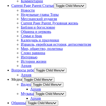
Комментарии
Current Page Parent
Статьи
Toggle Child Menu
Новости
Недельные главы Торы
Мессианский иудаизм
Current Page Parent
Духовная жизнь
Библия и богословие
Община и церковь
Семья и брак
Календарь и праздники
Израиль, еврейская история, антисемитизм
Мир, общество, политика
Слово раввина
Интервью
Истории жизни
Архив
Вопросы ребе
Toggle Child Menu
Архив
Медиа
Toggle Child Menu
Видео
Toggle Child Menu
Архив
Музыка
Toggle Child Menu
Архив
Общины
Toggle Child Menu