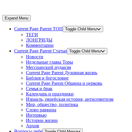
Expand Menu
Current Page Parent
ТОП
Toggle Child Menu
ТЕГИ
ЛОНГРИДЫ
Комментарии
Current Page Parent
Статьи
Toggle Child Menu
Новости
Недельные главы Торы
Мессианский иудаизм
Current Page Parent
Духовная жизнь
Библия и богословие
Current Page Parent
Община и церковь
Семья и брак
Календарь и праздники
Израиль, еврейская история, антисемитизм
Мир, общество, политика
Слово раввина
Интервью
Истории жизни
Архив
Вопросы ребе
Toggle Child Menu