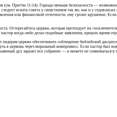
в (см. Притчи 11:14). Гораздо меньше безопасности — возможно
ледует искать совета у сверстников так же, как и у седовласы
вления или финансовой отчетности, ему грозит крушение. Если 
ста. Остерегайтесь церкви, которая претендует на «исключитель
 пастор когда-либо делал подобные заявления, пришло время отр
 лидерам церкви обеспечивать соблюдение библейской дисциплины
нуть в церковь через моральный компромисс. Если пастор был в
каянный дух заразит все собрание — и можете не сомневаться в т