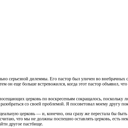
ьно серьезной дилеммы. Его пастор был уличен во внебрачных свя
тем он еще больше встревожился, когда этот пастор объявил, чт
посещающих церковь по воскресеньям сокращалось, поскольку лю
 разобраться со своей проблемой. Я посоветовал моему другу пок
идеальную церковь — и, конечно, она сразу же перестала бы быть
 считаю, что мы не должны поспешно оставлять церковь, есть н
айти другое пастбище.