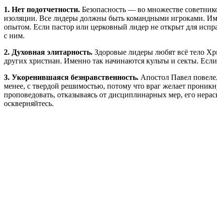
1. Нет подотчетности.
Безопасность — во множестве советнико
изоляции. Все лидеры должны быть командными игроками. Им с
опытом. Если пастор или церковный лидер не открыт для испра
с ним.
2. Духовная элитарность.
Здоровые лидеры любят всё тело Хри
других христиан. Именно так начинаются культы и секты. Если
3. Укоренившаяся безнравственность.
Апостол Павел повелел
менее, с твердой решимостью, потому что враг желает проник
проповедовать, отказываясь от дисциплинарных мер, его нерас
оскверняйтесь.