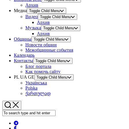
Архив
Медиа
Toggle Child Menu
Видео
Toggle Child Menu
Архив
Музыка
Toggle Child Menu
Архив
Общины
Toggle Child Menu
Новости общин
Межобщинные события
Календарь
Контакты
Toggle Child Menu
Блог портала
Как помочь сайту
PL UA GE
Toggle Child Menu
Українська
Polska
ქართულად