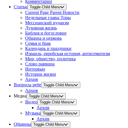
Комментарии
Статьи
Toggle Child Menu
Current Page Parent
Новости
Недельные главы Торы
Мессианский иудаизм
Духовная жизнь
Библия и богословие
Община и церковь
Семья и брак
Календарь и праздники
Израиль, еврейская история, антисемитизм
Мир, общество, политика
Слово раввина
Интервью
Истории жизни
Архив
Вопросы ребе
Toggle Child Menu
Архив
Медиа
Toggle Child Menu
Видео
Toggle Child Menu
Архив
Музыка
Toggle Child Menu
Архив
Общины
Toggle Child Menu