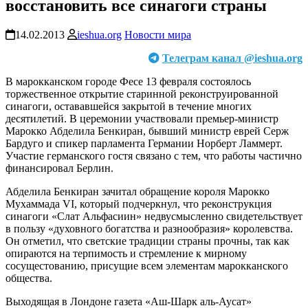
восстановить все синагоги страны
14.02.2013
ieshua.org
Новости мира
Телеграм канал @ieshua.org
В марокканском городе Фесе 13 февраля состоялось
торжественное открытие старинной реконструированной
синагоги, остававшейся закрытой в течение многих
десятилетий. В церемонии участвовали премьер-министр
Марокко Абделила Бенкиран, бывший министр еврей Серж
Бардуго и спикер парламента Германии Норберт Ламмерт.
Участие германского гостя связано с тем, что работы частично
финансировал Берлин.
Абделила Бенкиран зачитал обращение короля Марокко
Мухаммада VI, который подчеркнул, что реконструкция
синагоги «Слат Альфасиин» недвусмысленно свидетельствует
в пользу «духовного богатства и разнообразия» королевства.
Он отметил, что светские традиции страны прочны, так как
опираются на терпимость и стремление к мирному
сосущестованию, присущие всем элементам марокканского
общества.
Выходящая в Лондоне газета «Аш-Шарк аль-Аусат»