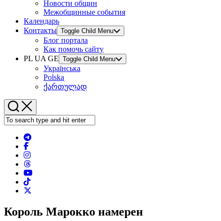
Новости общин
Межобщинные события
Календарь
Контакты
Toggle Child Menu
Блог портала
Как помочь сайту
PL UA GE
Toggle Child Menu
Українська
Polska
ქართულად
Король Марокко намерен