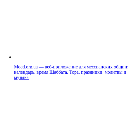
Moed.org.ua — веб-приложение для мессианских общин:
календарь, время Шаббата, Тора, праздники, молитвы и
музыка