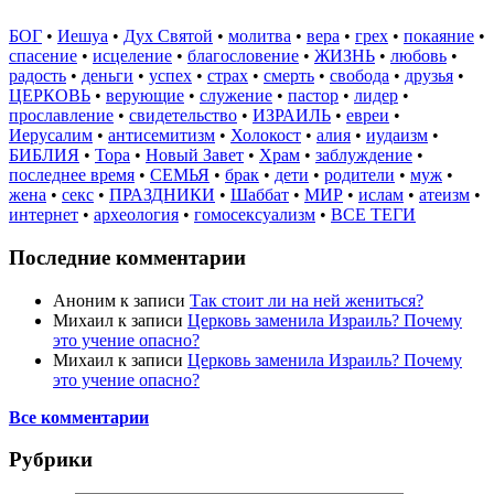
БОГ
•
Иешуа
•
Дух Святой
•
молитва
•
вера
•
грех
•
покаяние
•
спасение
•
исцеление
•
благословение
•
ЖИЗНЬ
•
любовь
•
радость
•
деньги
•
успех
•
страх
•
смерть
•
свобода
•
друзья
•
ЦЕРКОВЬ
•
верующие
•
служение
•
пастор
•
лидер
•
прославление
•
свидетельство
•
ИЗРАИЛЬ
•
евреи
•
Иерусалим
•
антисемитизм
•
Холокост
•
алия
•
иудаизм
•
БИБЛИЯ
•
Тора
•
Новый Завет
•
Храм
•
заблуждение
•
последнее время
•
СЕМЬЯ
•
брак
•
дети
•
родители
•
муж
•
жена
•
секс
•
ПРАЗДНИКИ
•
Шаббат
•
МИР
•
ислам
•
атеизм
•
интернет
•
археология
•
гомосексуализм
•
ВСЕ ТЕГИ
Последние комментарии
Аноним
к записи
Так стоит ли на ней жениться?
Михаил
к записи
Церковь заменила Израиль? Почему
это учение опасно?
Михаил
к записи
Церковь заменила Израиль? Почему
это учение опасно?
Все комментарии
Рубрики