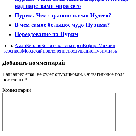
над царствами мира сего
Пурим: Чем страшно племя Иудеев?
В чем самое большое чудо Пурима?
Переодевание на Пурим
Теги:
Аман
Библия
Бог
вера
власть
евреи
Есфирь
Михаил
Черенков
Мордехай
поклонение
послушание
Пурим
царь
Добавить комментарий
Ваш адрес email не будет опубликован.
Обязательные поля
помечены
*
Комментарий