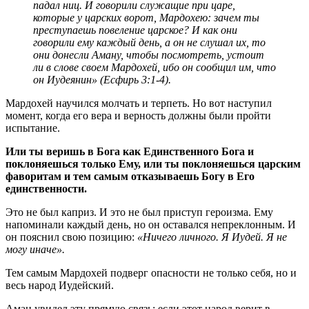
падал ниц. И говорили служащие при царе,
которые у царских ворот, Мардохею: зачем ты
преступаешь повеление царское? И как они
говорили ему каждый день, а он не слушал их, то
они донесли Аману, чтобы посмотреть, устоит
ли в слове своем Мардохей, ибо он сообщил им, что
он Иудеянин» (Есфирь 3:1-4).
Мардохей научился молчать и терпеть. Но вот наступил
момент, когда его вера и верность должны были пройти
испытание.
Или ты веришь в Бога как Единственного Бога и
поклоняешься только Ему, или ты поклоняешься царским
фаворитам и тем самым отказываешь Богу в Его
единственности.
Это не был каприз. И это не был приступ героизма. Ему
напоминали каждый день, но он оставался непреклонным. И
он пояснил свою позицию:
«Ничего личного. Я Иудей. Я не
могу иначе».
Тем самым Мардохей подверг опасности не только себя, но и
весь народ Иудейский.
Аман увидел эту прямую связь: если этот народ верит в