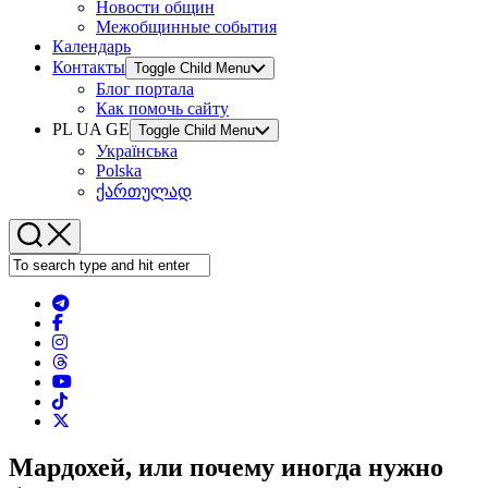
Новости общин
Межобщинные события
Календарь
Контакты
Toggle Child Menu
Блог портала
Как помочь сайту
PL UA GE
Toggle Child Menu
Українська
Polska
ქართულად
Мардохей, или почему иногда нужно