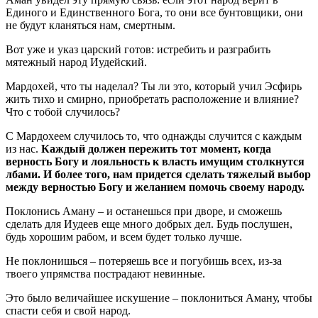
Единого и Единственного Бога, то они все бунтовщики, они
не будут кланяться нам, смертным.
Вот уже и указ царский готов: истребить и разграбить
мятежный народ Иудейский.
Мардохей, что ты наделал? Ты ли это, который учил Эсфирь
жить тихо и смирно, приобретать расположение и влияние?
Что с тобой случилось?
С Мардохеем случилось то, что однажды случится с каждым
из нас.
Каждый должен пережить тот момент, когда
верность Богу и лояльность к власть имущим столкнутся
лбами. И более того, нам придется сделать тяжелый выбор
между верностью Богу и желанием помочь своему народу.
Поклонись Аману – и останешься при дворе, и сможешь
сделать для Иудеев еще много добрых дел. Будь послушен,
будь хорошим рабом, и всем будет только лучше.
Не поклонишься – потеряешь все и погубишь всех, из-за
твоего упрямства пострадают невинные.
Это было величайшее искушение – поклониться Аману, чтобы
спасти себя и свой народ.