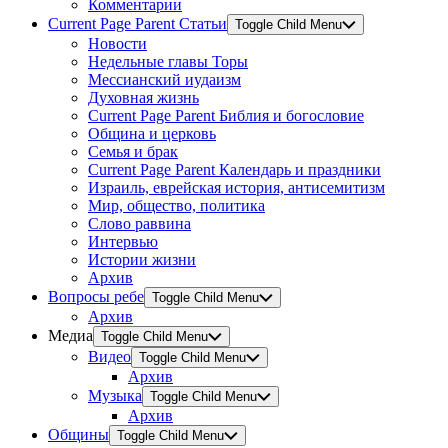
Комментарии
Current Page Parent
Статьи
Toggle Child Menu
Новости
Недельные главы Торы
Мессианский иудаизм
Духовная жизнь
Current Page Parent
Библия и богословие
Община и церковь
Семья и брак
Current Page Parent
Календарь и праздники
Израиль, еврейская история, антисемитизм
Мир, общество, политика
Слово раввина
Интервью
Истории жизни
Архив
Вопросы ребе
Toggle Child Menu
Архив
Медиа
Toggle Child Menu
Видео
Toggle Child Menu
Архив
Музыка
Toggle Child Menu
Архив
Общины
Toggle Child Menu