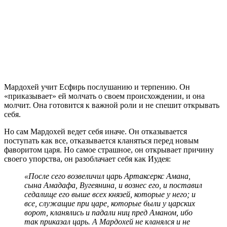
М
ардохей учит Есфирь послушанию и терпению. Он
«приказывает» ей молчать о своем происхождении, и она
молчит. Она готовится к важной роли и не спешит открывать
себя.
Но сам Мардохей ведет себя иначе. Он отказывается
поступать как все, отказывается кланяться перед новым
фаворитом царя. Но самое страшное, он открывает причину
своего упорства, он разоблачает себя как Иудея:
«После сего возвеличил царь Артаксеркс Амана,
сына Амадафа, Вугеянина, и вознес его, и поставил
седалище его выше всех князей, которые у него; и
все, служащие при царе, которые были у царских
ворот, кланялись и падали ниц пред Аманом, ибо
так приказал царь. А Мардохей не кланялся и не