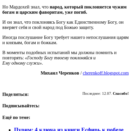
Но Мардохей знал, что
народ, который поклоняется чужим
богам и царским фаворитам, уже погиб.
И он знал, что поклоняясь Богу как Единственному Богу, он
вверяет себя и свой народ под Божью защиту.
Иногда послушание Богу требует нашего непослушания царям
и князьям, богам и божкам.
В моменты подобных испытаний мы должны помнить и
повторять:
«Господу Богу твоему поклоняйся и
Ему одному служи».
Михаил Черенков
/
cherenkoff.blogspot.com
Пожертвовать
Последнее: 12.07.
Спасибо!
Поделиться:
Подписывайтесь:
Ещё по теме:
Пурим: 4 ключа из книги Есфирь к победе