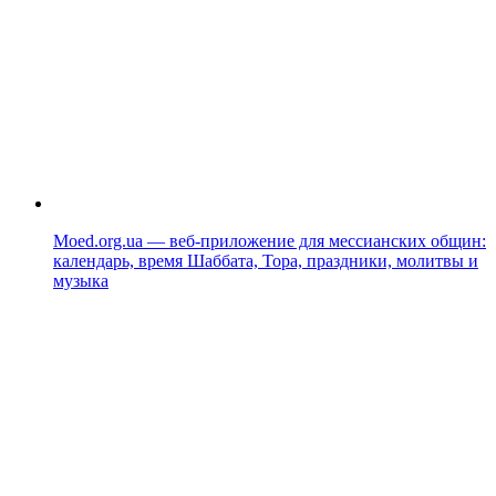
Moed.org.ua — веб-приложение для мессианских общин:
календарь, время Шаббата, Тора, праздники, молитвы и
музыка