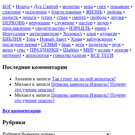
БОГ
•
Иешуа
•
Дух Святой
•
молитва
•
вера
•
грех
•
покаяние
•
спасение
•
исцеление
•
благословение
•
ЖИЗНЬ
•
любовь
•
радость
•
деньги
•
успех
•
страх
•
смерть
•
свобода
•
друзья
•
ЦЕРКОВЬ
•
верующие
•
служение
•
пастор
•
лидер
•
прославление
•
свидетельство
•
ИЗРАИЛЬ
•
евреи
•
Иерусалим
•
антисемитизм
•
Холокост
•
алия
•
иудаизм
•
БИБЛИЯ
•
Тора
•
Новый Завет
•
Храм
•
заблуждение
•
последнее время
•
СЕМЬЯ
•
брак
•
дети
•
родители
•
муж
•
жена
•
секс
•
ПРАЗДНИКИ
•
Шаббат
•
МИР
•
ислам
•
атеизм
•
интернет
•
археология
•
гомосексуализм
•
ВСЕ ТЕГИ
Последние комментарии
Аноним
к записи
Так стоит ли на ней жениться?
Михаил
к записи
Церковь заменила Израиль? Почему
это учение опасно?
Михаил
к записи
Церковь заменила Израиль? Почему
это учение опасно?
Все комментарии
Рубрики
Рубрики