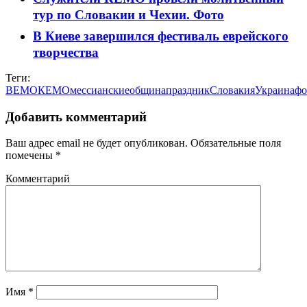
тур по Словакии и Чехии. Фото
В Киеве завершился фестиваль еврейского
творчества
Теги:
ВЕМО
КЕМО
мессианские
община
праздник
Словакия
Украина
фо
Добавить комментарий
Ваш адрес email не будет опубликован.
Обязательные поля
помечены
*
Комментарий
Имя
*