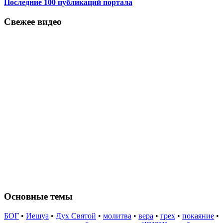
Последние 100 публикаций портала
Свежее видео
Основные темы
БОГ
•
Иешуа
•
Дух Святой
•
молитва
•
вера
•
грех
•
покаяние
•