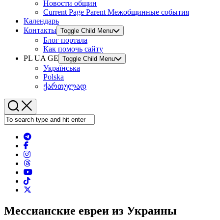
Новости общин
Current Page Parent
Межобщинные события
Календарь
Контакты
Toggle Child Menu
Блог портала
Как помочь сайту
PL UA GE
Toggle Child Menu
Українська
Polska
ქართულად
Мессианские евреи из Украины