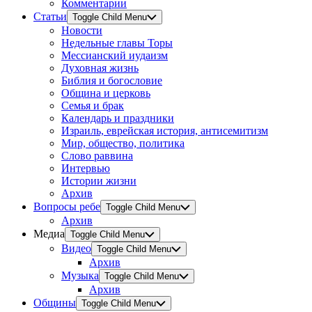
Комментарии
Статьи
Toggle Child Menu
Новости
Недельные главы Торы
Мессианский иудаизм
Духовная жизнь
Библия и богословие
Община и церковь
Семья и брак
Календарь и праздники
Израиль, еврейская история, антисемитизм
Мир, общество, политика
Слово раввина
Интервью
Истории жизни
Архив
Вопросы ребе
Toggle Child Menu
Архив
Медиа
Toggle Child Menu
Видео
Toggle Child Menu
Архив
Музыка
Toggle Child Menu
Архив
Общины
Toggle Child Menu