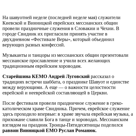
Н
а шавуотней неделе (последней неделе мая) служители
Киевской и Винницкой еврейских мессианских общин
провели праздничные служения в Словакии и Чехии. В
городе Свидник их пригласили принять участие в
двухдневном «Фестивале Веры», который объединил
верующих разных конфессий.
Музыканты и танцоры из мессианских общин презентовали
мессианское прославление и учили всех желающих
традиционным еврейским хороводам.
Старейшина КЕМО Андрей Луговский
рассказал о
традициях встречи шаббата, о празднике Шавуот и единстве
между верующими. А еще — о важности целостности
еврейской и нееврейской составляющей в Церкви.
После фестиваля провели праздничное служение в греко-
католическом храме Свидника. Причем, еврейское служение
здесь проходило впервые: в храме звучала еврейская музыка, а
прихожане славили Бога в танце и хороводах. Мессианским
взглядом на праздник Троицы-Пятидесятницы поделился
раввин Винницкой ЕМО Руслан Романюк
.