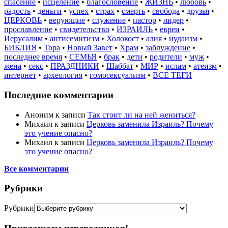
спасение
•
исцеление
•
благословение
•
ЖИЗНЬ
•
любовь
•
радость
•
деньги
•
успех
•
страх
•
смерть
•
свобода
•
друзья
•
ЦЕРКОВЬ
•
верующие
•
служение
•
пастор
•
лидер
•
прославление
•
свидетельство
•
ИЗРАИЛЬ
•
евреи
•
Иерусалим
•
антисемитизм
•
Холокост
•
алия
•
иудаизм
•
БИБЛИЯ
•
Тора
•
Новый Завет
•
Храм
•
заблуждение
•
последнее время
•
СЕМЬЯ
•
брак
•
дети
•
родители
•
муж
•
жена
•
секс
•
ПРАЗДНИКИ
•
Шаббат
•
МИР
•
ислам
•
атеизм
•
интернет
•
археология
•
гомосексуализм
•
ВСЕ ТЕГИ
Последние комментарии
Аноним
к записи
Так стоит ли на ней жениться?
Михаил
к записи
Церковь заменила Израиль? Почему
это учение опасно?
Михаил
к записи
Церковь заменила Израиль? Почему
это учение опасно?
Все комментарии
Рубрики
Рубрики