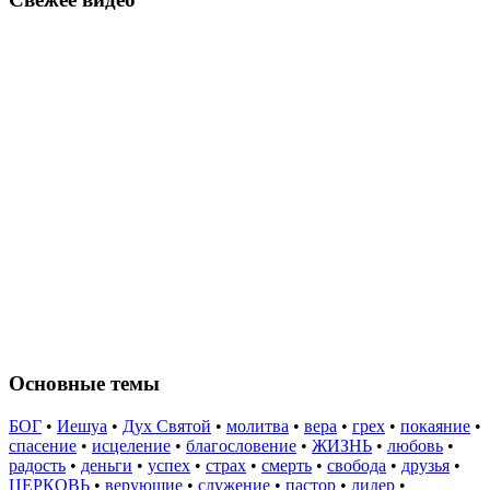
Основные темы
БОГ
•
Иешуа
•
Дух Святой
•
молитва
•
вера
•
грех
•
покаяние
•
спасение
•
исцеление
•
благословение
•
ЖИЗНЬ
•
любовь
•
радость
•
деньги
•
успех
•
страх
•
смерть
•
свобода
•
друзья
•
ЦЕРКОВЬ
•
верующие
•
служение
•
пастор
•
лидер
•