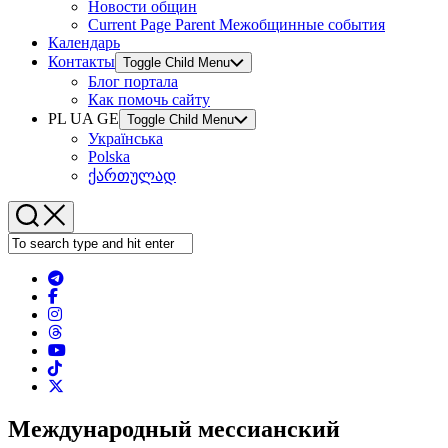
Новости общин
Current Page Parent
Межобщинные события
Календарь
Контакты
Toggle Child Menu
Блог портала
Как помочь сайту
PL UA GE
Toggle Child Menu
Українська
Polska
ქართულად
Международный мессианский