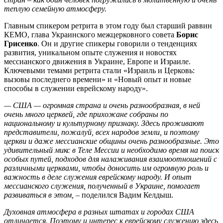
теплую семейную атмосферу.
Главным спикером ретрита в этом году был старший раввин
КЕМО, глава Украинского межцерковного совета
Борис
Грисенко
. Он и другие спикеры говорили о тенденциях
развития, уникальном опыте служения и новостях
мессианского движения в Украине, Европе и Израиле.
Ключевыми темами ретрита стали «Израиль и Церковь:
вызовы последнего времени» и «Новый опыт и новые
способы в служении еврейскому народу».
— США — огромная страна и очень разнообразная, в ней
очень много церквей, где прихожане собраны по
национальному и культурному признаку. Здесь проживают
представители, пожалуй, всех народов земли, и поэтому
церкви и даже мессианские общины очень разнообразные. Это
удивительный микс в Теле Мессии и необходимо время на поиск
особых путей, подходов для налаживания взаимоотношений с
различными церквами, чтобы доносить им огромную роль и
важность в деле служения еврейскому народу. И опыт
мессианского служения, полученный в Украине, помогает
развиваться в этом,
– поделился Вадим Келдыш.
Духовная атмосфера в разных штатах и городах США
отличается. Поэтому и интерес к еврейскому служению здесь