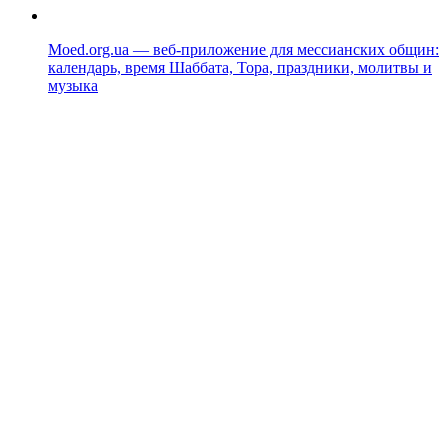
Moed.org.ua — веб-приложение для мессианских общин:
календарь, время Шаббата, Тора, праздники, молитвы и
музыка