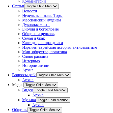
Комментарии
Статьи
Toggle Child Menu
Новости
Недельные главы Торы
Мессианский иудаизм
Духовная жизнь
Библия и богословие
Община и церковь
Семья и брак
Календарь и праздники
Израиль, еврейская история, антисемитизм
Мир, общество, политика
Слово раввина
Интервью
Истории жизни
Архив
Вопросы ребе
Toggle Child Menu
Архив
Медиа
Toggle Child Menu
Видео
Toggle Child Menu
Архив
Музыка
Toggle Child Menu
Архив
Общины
Toggle Child Menu