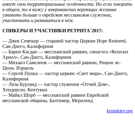
имеет свои территориальные особенности. Но если говорить
в общем, то я вижу у американских верующих желание
узнавать больше о еврейском мессианском служении,
участвовать и развиваться в нём.
СПИКЕРЫ И УЧАСТНИКИ РЕТРИТА`2017:
— Джек Семпьер — старший пастор Церкви Hope Restored,
Сан-Диего, Калифорния
— Барни Касдан — мессианский раввин, синагога «Кехилат
Ариел», Сан-Диего, Калифорния
— Михаил Самсонов — мессианский раввин, Ришон ле-
Цион, Израиль
— Сергей Пунка — пастор церкви «Свет мира», Сан-Диего,
Калифорния
— Лиза Бурланд — пастор служения «Отчий Дом»,
Хендерсон, Кентукки
— Майкл Шорб — мессианский раввин Еврейской
мессианской общины, Балтимор, Мериленд
kemokiev.org