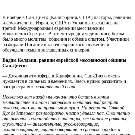
В
ноябре в Сан-Диего (Калифорния, США) пасторы, раввины
и служители из Израиля, США и Украины съехались на
третий Международный еврейский мессианский
молитвенный ретрит. В эти четыре дня уединения с Богом
было много молитвы, общения и обмена опытом. Участники
разбирали Писание в ключе еврейского служения и
обсуждали темы приглашенных спикеров.
Вадим Келдыш, раввин еврейской мессианской общины
Сан-Диего:
— Духовная атмосфера в Калифорнии, Сан-Диего очень
нуждается в сильных изменениях. Здесь нужно разжигать и
распространять
молитвенный огонь.
Несколько лет назад мы начали это делать в явном
меньшинстве и этот ноябрьский молитвенный ретрит
показал, что мы на правильном пути. На ретрите Святой
Дух действовал разнообразно, часто удивлял нас. Спонтанно
открывалось ходатайство: пасторы, мессианские раввины,
служители — англоязычные, русскоговорящие,
испаноговорящие, ивритоговорящие, из разных городов и
стран – как один человек погружались в молитвенную и очень