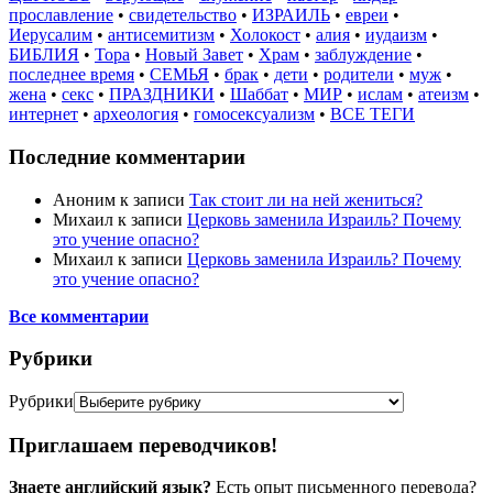
прославление
•
свидетельство
•
ИЗРАИЛЬ
•
евреи
•
Иерусалим
•
антисемитизм
•
Холокост
•
алия
•
иудаизм
•
БИБЛИЯ
•
Тора
•
Новый Завет
•
Храм
•
заблуждение
•
последнее время
•
СЕМЬЯ
•
брак
•
дети
•
родители
•
муж
•
жена
•
секс
•
ПРАЗДНИКИ
•
Шаббат
•
МИР
•
ислам
•
атеизм
•
интернет
•
археология
•
гомосексуализм
•
ВСЕ ТЕГИ
Последние комментарии
Аноним
к записи
Так стоит ли на ней жениться?
Михаил
к записи
Церковь заменила Израиль? Почему
это учение опасно?
Михаил
к записи
Церковь заменила Израиль? Почему
это учение опасно?
Все комментарии
Рубрики
Рубрики
Приглашаем переводчиков!
Знаете английский язык?
Есть опыт письменного перевода?