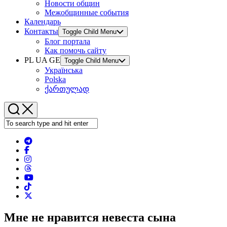
Новости общин
Межобщинные события
Календарь
Контакты
Toggle Child Menu
Блог портала
Как помочь сайту
PL UA GE
Toggle Child Menu
Українська
Polska
ქართულად
Мне не нравится невеста сына