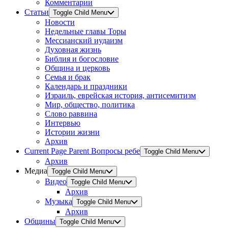
Комментарии
Статьи
Toggle Child Menu
Новости
Недельные главы Торы
Мессианский иудаизм
Духовная жизнь
Библия и богословие
Община и церковь
Семья и брак
Календарь и праздники
Израиль, еврейская история, антисемитизм
Мир, общество, политика
Слово раввина
Интервью
Истории жизни
Архив
Current Page Parent
Вопросы ребе
Toggle Child Menu
Архив
Медиа
Toggle Child Menu
Видео
Toggle Child Menu
Архив
Музыка
Toggle Child Menu
Архив
Общины
Toggle Child Menu