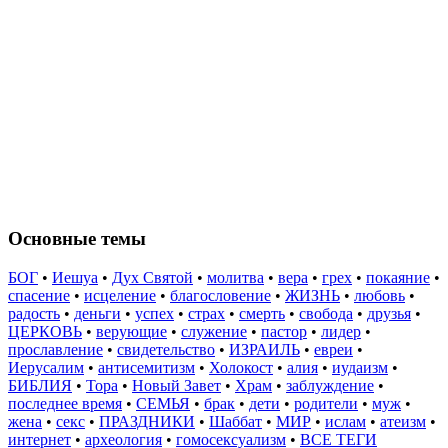
Основные темы
БОГ
•
Иешуа
•
Дух Святой
•
молитва
•
вера
•
грех
•
покаяние
•
спасение
•
исцеление
•
благословение
•
ЖИЗНЬ
•
любовь
•
радость
•
деньги
•
успех
•
страх
•
смерть
•
свобода
•
друзья
•
ЦЕРКОВЬ
•
верующие
•
служение
•
пастор
•
лидер
•
прославление
•
свидетельство
•
ИЗРАИЛЬ
•
евреи
•
Иерусалим
•
антисемитизм
•
Холокост
•
алия
•
иудаизм
•
БИБЛИЯ
•
Тора
•
Новый Завет
•
Храм
•
заблуждение
•
последнее время
•
СЕМЬЯ
•
брак
•
дети
•
родители
•
муж
•
жена
•
секс
•
ПРАЗДНИКИ
•
Шаббат
•
МИР
•
ислам
•
атеизм
•
интернет
•
археология
•
гомосексуализм
•
ВСЕ ТЕГИ