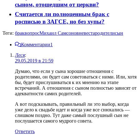
сыном, отошедшим от церкви?
Считается ли полноценным брак с
росписью в ЗАГСЕ, но без хупы?
Теги:
брак
вопрос
Михаил Самсонов
невеста
родители
сын
Комментарии
1
Леся
:
29.05.2019 в 21:59
Думаю, что если у сына хорошие отношения с
родителями, он будет сам советоваться с ними. Или, хотя
бы, будет прислушиваться к их мнению на этапе
встречаний. А отношения с сыном полностью зависят от
адекватности самих родителей.
А вот подсказывать, правильный ли это выбор, когда
уже дело к свадьбе идет и когда уже все снюхались —
слишком поздно. Тут даже самый послушный сын не
послушается самого мудрого совета.
Ответить