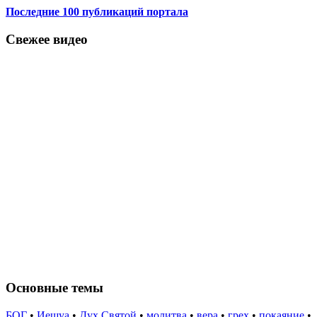
Последние 100 публикаций портала
Свежее видео
Основные темы
БОГ
•
Иешуа
•
Дух Святой
•
молитва
•
вера
•
грех
•
покаяние
•