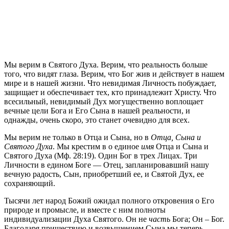
М
ы верим в Святого Духа. Верим, что реальность больше
того, что видят глаза. Верим, что Бог жив и действует в нашем
мире и в нашей жизни. Что невидимая Личность побуждает,
защищает и обеспечивает тех, кто принадлежит Христу. Что
всесильный, невидимый Дух могущественно воплощает
вечные цели Бога и Его Сына в нашей реальности, и
однажды, очень скоро, это станет очевидно для всех.
Мы верим не только в Отца и Сына, но в
Отца, Сына и
Святого Духа
. Мы крестим в о единое
имя
Отца и Сына и
Святого Духа (Мф. 28:19). Один Бог в трех Лицах. Три
Личности в едином Боге — Отец, запланировавший нашу
вечную радость, Сын, приобретший ее, и Святой Дух, ее
сохраняющий.
Тысячи лет народ Божий ожидал полного откровения о Его
природе и промысле, и вместе с ним полноты
индивидуализации Духа Святого. Он не
часть
Бога; Он – Бог.
Благодаря пришествию и возвышением Сына мы теперь