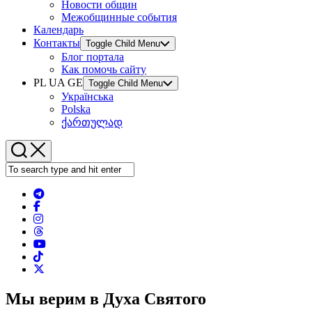
Новости общин
Межобщинные события
Календарь
Контакты
Toggle Child Menu
Блог портала
Как помочь сайту
PL UA GE
Toggle Child Menu
Українська
Polska
ქართულად
Мы верим в Духа Святого