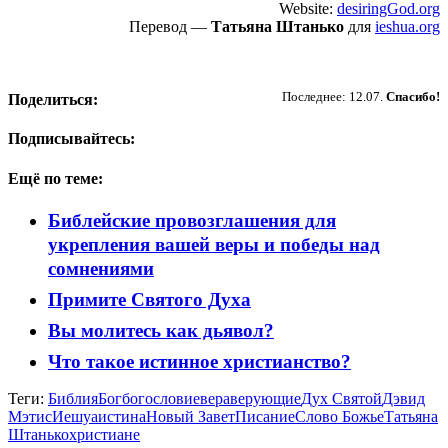
Website:
desiringGod.org
Перевод —
Татьяна Штанько
для
ieshua.org
Пожертвовать
Последнее: 12.07.
Спасибо!
Поделиться:
Подписывайтесь:
Ещё по теме:
Библейские провозглашения для
укрепления вашей веры и победы над
сомнениями
Примите Святого Духа
Вы молитесь как дьявол?
Что такое истинное христианство?
Теги:
Библия
Бог
богословие
вера
верующие
Дух Святой
Дэвид
Мэтис
Иешуа
истина
Новый Завет
Писание
Слово Божье
Татьяна
Штанько
христиане