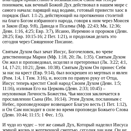
понимаем, как вечный Божий Дух действовал в нашем мире с
самого начала: парящий над водами, готовый привести хаос в
порядок (Быт. 1:1-2), действующий на протяжении столетий
на благо Богом избранного народа, говоря к ним через Моисея
и Закон (Евр. 9:8), Давида и Псалмы (Мф. 22:43; Мк. 12:36;
Деян. 1:16, 4:25; Евр. 3:7), Исаию, Иеремию и пророков (Деян.
28:25; Евр. 10:15-16; 2 Пет. 1:21), и продолжая делать это
сегодня через Священное Писание.
Святым Духом был зачат Иисус, Богочеловек, во чреве
девственницы Марии (Мф. 1:18, 20; Лк. 1:35). Святым Духом
Он жил и проповедовал, исцелял и претерпевал (Лк. 3:22; 4:1,
14, 17-21; 10:21; Деян. 10:38). Святым Духом Он принес Себя
за нас на крест (Евр. 9:14), был воскрешен из мертвых и явлен
(Рим. 1:4, 1 Тим. 3:16), и, воссев по правую руку от Отца,
Иисус теперь крестит Свой народ Своим Духом (Деян. 1:5;
11:16), изливая Его на Церковь (Деян. 2:33; 10:45) –
неуловимая Личность Божества, Чья миссия заключается в
прославлении Сына (Ин. 16:14). Этим Духом, посланным с
Небес, проповедующие возвещают Благую весть (1 Пет. 1:12),
и Он Сам нисходит в силе во время проповеди Божьего Слова
(Деян. 10:44; 11:15; 1 Фес. 1:5).
И чудо из чудес – тот же самый Дух, Который наделил Иисуса
земной жизнь и жертвенной смертью, сегодня дан нам. Он не