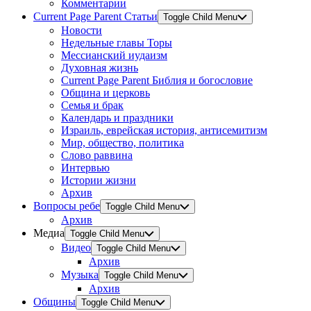
Комментарии
Current Page Parent
Статьи
Toggle Child Menu
Новости
Недельные главы Торы
Мессианский иудаизм
Духовная жизнь
Current Page Parent
Библия и богословие
Община и церковь
Семья и брак
Календарь и праздники
Израиль, еврейская история, антисемитизм
Мир, общество, политика
Слово раввина
Интервью
Истории жизни
Архив
Вопросы ребе
Toggle Child Menu
Архив
Медиа
Toggle Child Menu
Видео
Toggle Child Menu
Архив
Музыка
Toggle Child Menu
Архив
Общины
Toggle Child Menu