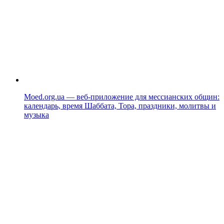
Moed.org.ua — веб-приложение для мессианских общин:
календарь, время Шаббата, Тора, праздники, молитвы и
музыка