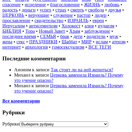
спасение
•
исцеление
•
благословение
•
ЖИЗНЬ
•
любовь
•
радость
•
деньги
•
успех
•
страх
•
смерть
•
свобода
•
друзья
•
ЦЕРКОВЬ
•
верующие
•
служение
•
пастор
•
лидер
•
прославление
•
свидетельство
•
ИЗРАИЛЬ
•
евреи
•
Иерусалим
•
антисемитизм
•
Холокост
•
алия
•
иудаизм
•
БИБЛИЯ
•
Тора
•
Новый Завет
•
Храм
•
заблуждение
•
последнее время
•
СЕМЬЯ
•
брак
•
дети
•
родители
•
муж
•
жена
•
секс
•
ПРАЗДНИКИ
•
Шаббат
•
МИР
•
ислам
•
атеизм
•
интернет
•
археология
•
гомосексуализм
•
ВСЕ ТЕГИ
Последние комментарии
Аноним
к записи
Так стоит ли на ней жениться?
Михаил
к записи
Церковь заменила Израиль? Почему
это учение опасно?
Михаил
к записи
Церковь заменила Израиль? Почему
это учение опасно?
Все комментарии
Рубрики
Рубрики