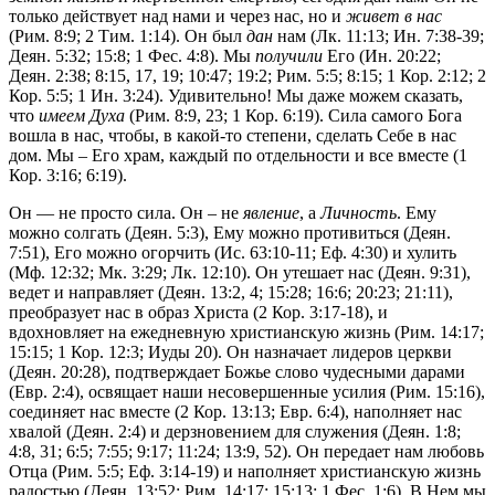
только действует над нами и через нас, но и
живет в нас
(Рим. 8:9; 2 Тим. 1:14). Он был
дан
нам (Лк. 11:13; Ин. 7:38-39;
Деян. 5:32; 15:8; 1 Фес. 4:8). Мы
получили
Его (Ин. 20:22;
Деян. 2:38; 8:15, 17, 19; 10:47; 19:2; Рим. 5:5; 8:15; 1 Кор. 2:12; 2
Кор. 5:5; 1 Ин. 3:24). Удивительно! Мы даже можем сказать,
что
имеем Духа
(Рим. 8:9, 23; 1 Кор. 6:19). Сила самого Бога
вошла в нас, чтобы, в какой-то степени, сделать Себе в нас
дом. Мы – Его храм, каждый по отдельности и все вместе (1
Кор. 3:16; 6:19).
Он — не просто сила. Он – не
явление
, а
Личность
. Ему
можно солгать (Деян. 5:3), Ему можно противиться (Деян.
7:51), Его можно огорчить (Ис. 63:10-11; Еф. 4:30) и хулить
(Мф. 12:32; Мк. 3:29; Лк. 12:10). Он утешает нас (Деян. 9:31),
ведет и направляет (Деян. 13:2, 4; 15:28; 16:6; 20:23; 21:11),
преобразует нас в образ Христа (2 Кор. 3:17-18), и
вдохновляет на ежедневную христианскую жизнь (Рим. 14:17;
15:15; 1 Кор. 12:3; Иуды 20). Он назначает лидеров церкви
(Деян. 20:28), подтверждает Божье слово чудесными дарами
(Евр. 2:4), освящает наши несовершенные усилия (Рим. 15:16),
соединяет нас вместе (2 Кор. 13:13; Евр. 6:4), наполняет нас
хвалой (Деян. 2:4) и дерзновением для служения (Деян. 1:8;
4:8, 31; 6:5; 7:55; 9:17; 11:24; 13:9, 52). Он передает нам любовь
Отца (Рим. 5:5; Еф. 3:14-19) и наполняет христианскую жизнь
радостью (Деян. 13:52; Рим. 14:17; 15:13; 1 Фес. 1:6). В Нем мы