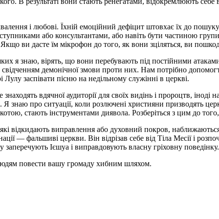
го. В результаті вони стають ренегатами, відокремлюють себе ві
алення і любові. Їхній емоційний дефіцит штовхає їх до пошуку 
ступниками або консультантами, або навіть бути частиною груп
Якщо ви дасте їм мікрофон до того, як вони зціляться, ви пошкод
яких я знаю, вірять, що вони перебувають під постійними атака
 свідченням демонічної змови проти них. Нам потрібно допомогти
і Лулу заспівати пісню на недільному служінні в церкві.
 знаходять вдячної аудиторії для своїх видінь і пророцтв, інод
и. Я знаю про ситуації, коли розлючені християни призводять це
ркотою, стають інструментами диявола. Розберіться з цим до того
які відкидають виправлення або духовний покров, наближаються
ації — фальшиві церкви. Він відрізав себе від Тіла Месії і розпо
ку заперечують Ієшуа і виправдовують власну гріховну поведінку.
людям повести вашу громаду хибним шляхом.