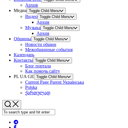
Архив
Медиа
Toggle Child Menu
Видео
Toggle Child Menu
Архив
Музыка
Toggle Child Menu
Архив
Общины
Toggle Child Menu
Новости общин
Межобщинные события
Календарь
Контакты
Toggle Child Menu
Блог портала
Как помочь сайту
PL UA GE
Toggle Child Menu
Current Page Parent
Українська
Polska
ქართულად