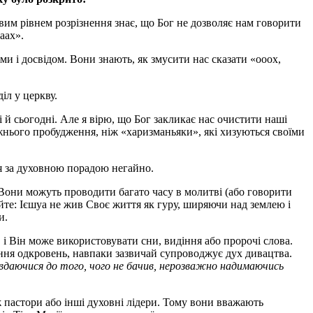
овим рівнем розрізнення знає, що Бог не дозволяє нам говорити
аах».
ми і досвідом. Вони знають, як змусити нас сказати «ооох,
іл у церкву.
 й сьогодні. Але я вірю, що Бог закликає нас очистити наші
жнього пробудження, ніж «харизманьяки», які хизуються своїми
ся за духовною порадою негайно.
Вони можуть проводити багато часу в молитві (або говорити
йте: Ієшуа не жив Своє життя як гуру, ширяючи над землею і
и.
 і Він може використовувати сни, видіння або пророчі слова.
ння одкровень, навпаки зазвичай супроводжує дух дивацтва.
вдаючися до того, чого не бачив, нерозважно надимаючись
ж пастори або інші духовні лідери. Тому вони вважають