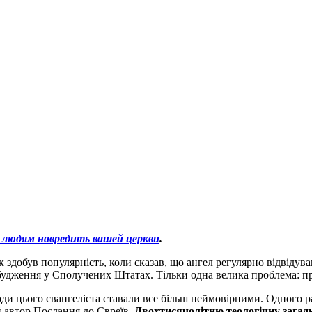
 людям навредить вашей церкви
.
здобув популярність, коли сказав, що ангел регулярно відвідував
будження у Сполучених Штатах. Тільки одна велика проблема: п
ди цього євангеліста ставали все більш неймовірними. Одного раз
й автор Послання до Євреїв.
Двохтисячолітню теологічну загадк