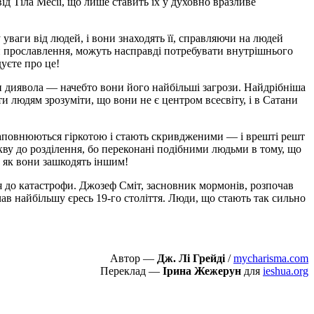
д Тіла Месії, що лише ставить їх у духовно вразливе
уваги від людей, і вони знаходять її, справляючи на людей
и прославлення, можуть насправді потребувати внутрішнього
уєте про це!
ми диявола — начебто вони його найбільші загрози. Найдрібніша
 людям зрозуміти, що вони не є центром всесвіту, і в Сатани
і наповнюються гіркотою і стають скривдженими — і врешті решт
ркву до розділення, бо переконані подібними людьми в тому, що
, як вони зашкодять іншим!
 до катастрофи. Джозеф Сміт, засновник мормонів, розпочав
чав найбільшу єресь 19-го століття. Люди, що стають так сильно
Автор —
Дж. Лі Грейді
/
mycharisma.com
Переклад —
Ірина Жежерун
для
ieshua.org
Пожертвовать