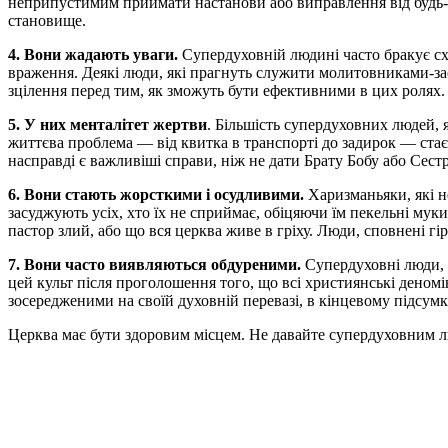
неприпустимим приймати настанови або виправлення від будь-ко
становище.
4. Вони жадають уваги.
Супердуховній людині часто бракує схв
враження. Деякі люди, які прагнуть служити молитовниками-за
зцілення перед тим, як зможуть бути ефективними в цих ролях. 
5. У них менталітет жертви
. Більшість супердуховних людей, 
життєва проблема — від квитка в транспорті до задирок — стає
насправді є важливіші справи, ніж не дати Брату Бобу або Сестр
6. Вони стають жорсткими і осудливими.
Харизманьяки, які не
засуджують усіх, хто їх не сприймає, обіцяючи їм пекельні мук
пастор злий, або що вся церква живе в гріху. Люди, сповнені гі
7. Вони часто виявляються обдуреними.
Супердуховні люди, 
цей культ після проголошення того, що всі християнські деномін
зосередженими на своїй духовній перевазі, в кінцевому підсум
Церква має бути здоровим місцем. Не давайте супердуховним 