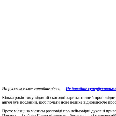
На русском языке читайте здесь —
Не давайте супердуховным
К
ілька років тому відомий сьогодні харизматичний проповідник 
ангел був посланий, щоб почати нове велике відновлююче про
Проте місяць за місяцем розповіді про неймовірні духовні приго
Павлом — і нібито Павло підтвердив йому, що він і є справжні