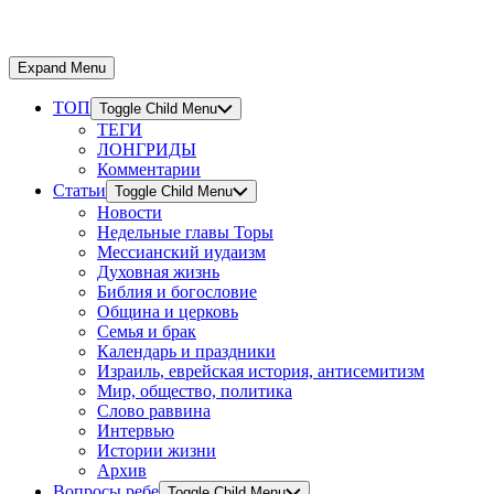
Expand Menu
ТОП
Toggle Child Menu
ТЕГИ
ЛОНГРИДЫ
Комментарии
Статьи
Toggle Child Menu
Новости
Недельные главы Торы
Мессианский иудаизм
Духовная жизнь
Библия и богословие
Община и церковь
Семья и брак
Календарь и праздники
Израиль, еврейская история, антисемитизм
Мир, общество, политика
Слово раввина
Интервью
Истории жизни
Архив
Вопросы ребе
Toggle Child Menu