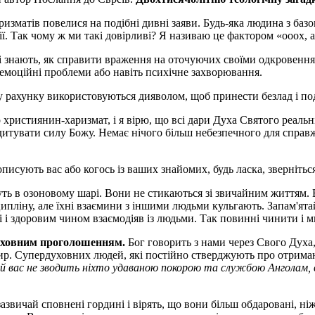
ризматів повелися на подібні дивні заяви. Будь-яка людина з баз
. Так чому ж ми такі довірливі? Я називаю це фактором «ооох, а
кі знають, як справити враження на оточуючих своїми одкровення
 емоційні проблеми або навіть психічне захворювання.
у рахунку використовуються дияволом, щоб принести безлад і под
 християнин-харизмат, і я вірю, що всі дари Духа Святого реальні
дитувати силу Божу. Немає нічого більш небезпечного для справ
писують вас або когось із ваших знайомих, будь ласка, зверніть
ь в озоновому шарі. Вони не стикаються зі звичайним життям. 
ипліну, але їхні взаємини з іншими людьми кульгають. Запам'ята
 і здоровим чином взаємодіяв із людьми. Так повинні чинити і м
 духовним проголошенням.
Бог говорить з нами через Свого Духа,
ир. Супердуховних людей, які постійно стверджують про отрима
й вас не зводить ніхто удаваною покорою та службою Анголам, 
звичай сповнені гордині і вірять, що вони більш обдаровані, ні