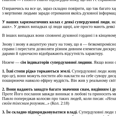
Озираючись на все це, зараз складно повірити, що так багато ха
з мертвими людьми заради отримання якоїсь духовної інформації
У наших харизматичних колах є деякі супердуховні люди
, я
ааах». У деяких випадках ці люди щирі, але просто мають деякі
В інших випадках вони сповнені духовної гордині і в кінцевом
Знову і знову я акцентую увагу на тому, що я — безкомпромісно
справи і перестати дозволяти різним дивним елементам дискре
дарами й одночасно відображають відсутність характеру.
Нижче —
сім індикаторів супердуховної людини
. Якщо вони о
1. Їхні стопи рідко торкаються землі.
Супердуховні люди живут
про це), вони можуть постити або накласти на себе сувору дисц
поширюючи навколо ефірну мудрість. Він жив у реальному світі
2. Вони надають занадто багато значення снам, видінням і
Проте Його послання завжди виникає в любові та приносить м
Павло попереджав колосян про таких людей, коли писав:
«Неха
своїм тілесним розумом...»
(Кол. 2:18)
3. Їм складно підпорядковуватися владі.
Супердуховні люди за