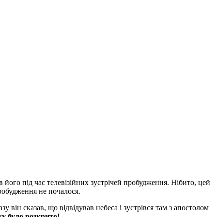
 його під час телевізійних зустрічей пробудження. Нібито, цей
робудження не почалося.
у він сказав, що відвідував небеса і зустрівся там з апостолом
у було розкрито!