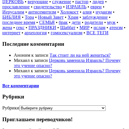
ЦЕРКОВЬ
•
верующие
•
служение
•
пастор
•
лидер
•
прославление
•
свидетельство
•
ИЗРАИЛЬ
•
евреи
•
Иерусалим
•
антисемитизм
•
Холокост
•
алия
•
иудаизм
•
БИБЛИЯ
•
Тора
•
Новый Завет
•
Храм
•
заблуждение
•
последнее время
•
СЕМЬЯ
•
брак
•
дети
•
родители
•
муж
•
жена
•
секс
•
ПРАЗДНИКИ
•
Шаббат
•
МИР
•
ислам
•
атеизм
•
интернет
•
археология
•
гомосексуализм
•
ВСЕ ТЕГИ
Последние комментарии
Аноним
к записи
Так стоит ли на ней жениться?
Михаил
к записи
Церковь заменила Израиль? Почему
это учение опасно?
Михаил
к записи
Церковь заменила Израиль? Почему
это учение опасно?
Все комментарии
Рубрики
Рубрики
Приглашаем переводчиков!