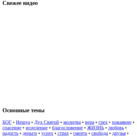
Свежее видео
Основные темы
БОГ
•
Иешуа
•
Дух Святой
•
молитва
•
вера
•
грех
•
покаяние
•
спасение
•
исцеление
•
благословение
•
ЖИЗНЬ
•
любовь
•
радость
•
деньги
•
успех
•
страх
•
смерть
•
свобода
•
друзья
•