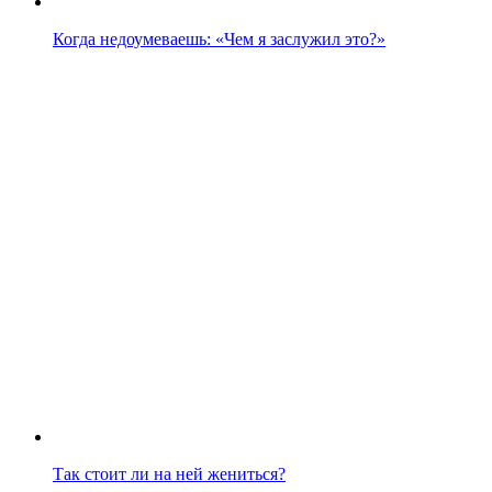
Когда недоумеваешь: «Чем я заслужил это?»
Так стоит ли на ней жениться?