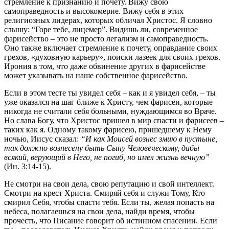
стремление к признанию и почету. Вижу свою
самоправедность и высокомерие. Вижу себя в этих
религиозных лидерах, которых обличал Христос. Я словно
слышу: “Горе тебе, лицемер”. Видишь ли, современное
фарисейство – это не просто легализм и самоправедность.
Оно также включает стремление к почету, оправдание своих
грехов, «духовную карьеру», поиски лазеек для своих грехов.
Ирония в том, что даже обвинение других в фарисействе
может указывать на наше собственное фарисейство.
Если в этом тесте ты увидел себя – как и я увидел себя, – ты
уже оказался на шаг ближе к Христу, чем фарисеи, которые
никогда не считали себя больными, нуждающимся во Враче.
Но слава Богу, что Христос пришел в мир спасти и фарисеев –
таких как я. Одному такому фарисею, пришедшему к Нему
ночью, Иисус сказал:
“И как Моисей вознес змию в пустыне,
так должно вознесену быть Сыну Человеческому, дабы
всякий, верующий в Него, не погиб, но имел жизнь вечную”
(Ин. 3:14-15).
Не смотри на свои дела, свою репутацию и свой интеллект.
Смотри на крест Христа. Смиряй себя и служи Тому, Кто
смирил Себя, чтобы спасти тебя. Если ты, желая попасть на
небеса, полагаешься на свои дела, найди время, чтобы
прочесть, что Писание говорит об истинном спасении. Если