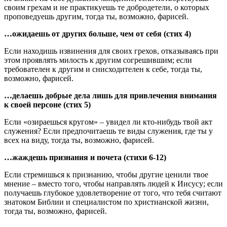
своим грехам и не практикуешь те добродетели, о которых
проповедуешь другим, тогда ты, возможно, фарисей.
…ожидаешь от других больше, чем от себя (стих 4)
Если находишь извинения для своих грехов, отказываясь при
этом проявлять милость к другим согрешившим; если
требователен к другим и снисходителен к себе, тогда ты,
возможно, фарисей.
…делаешь добрые дела лишь для привлечения внимания
к своей персоне (стих 5)
Если «озираешься кругом» – увидел ли кто-нибудь твой акт
служения? Если предпочитаешь те виды служения, где ты у
всех на виду, тогда ты, возможно, фарисей.
…жаждешь признания и почета (стихи 6-12)
Если стремишься к признанию, чтобы другие ценили твое
мнение – вместо того, чтобы направлять людей к Иисусу; если
получаешь глубокое удовлетворение от того, что тебя считают
знатоком Библии и специалистом по христианской жизни,
тогда ты, возможно, фарисей.