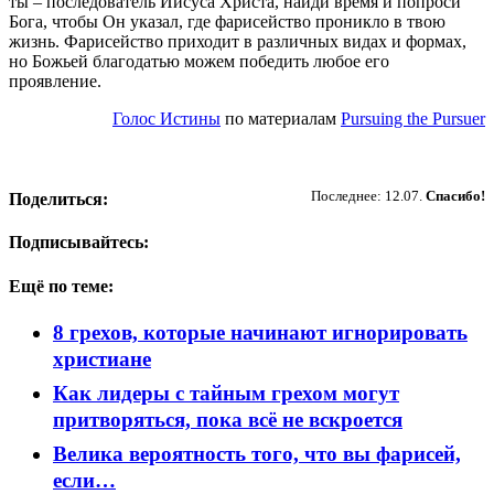
ты – последователь Иисуса Христа, найди время и попроси
Бога, чтобы Он указал, где фарисейство проникло в твою
жизнь. Фарисейство приходит в различных видах и формах,
но Божьей благодатью можем победить любое его
проявление.
Голос Истины
по материалам
Pursuing the Pursuer
Пожертвовать
Последнее: 12.07.
Спасибо!
Поделиться:
Подписывайтесь:
Ещё по теме:
8 грехов, которые начинают игнорировать
христиане
Как лидеры с тайным грехом могут
притворяться, пока всё не вскроется
Велика вероятность того, что вы фарисей,
если…