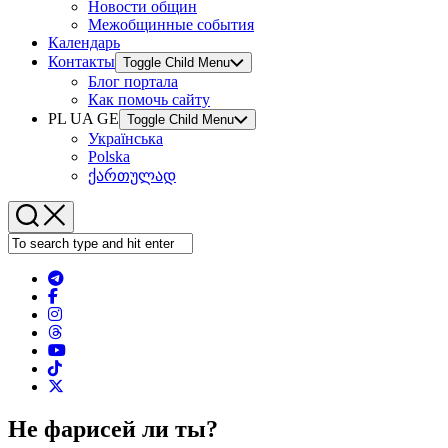
Новости общин
Межобщинные события
Календарь
Контакты
Toggle Child Menu
Блог портала
Как помочь сайту
PL UA GE
Toggle Child Menu
Українська
Polska
ქართულად
Не фарисей ли ты?