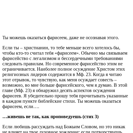
Т
ы можешь оказаться фарисеем, даже не осознавая этого.
Если ты – христианин, то тебе меньше всего хотелось бы,
чтобы кто-то считал тебя «фарисеем». Обычно мы связываем
фарисейство с легализмом и бессердечными требованиями
следовать правилам. Но современное фарисейство этим не
ограничивается. Наиболее полное осуждение Христом этих
религиозных лидеров содержится в Мф. 23. Когда я читаю
этот отрывок, то чувствую, как меня осуждает совесть –
возможно, во мне больше фарисейского, чем я думаю. В этой
главе (Мф. 23) я обнаружил десять аспектов осуждения
фарисеев. Я убедительно прошу тебя прочитывать указанные
в каждом пункте библейские стихи. Ты можешь оказаться
фарисеем, если….
…живешь не так, как проповедуешь (стих 3)
Если любишь рассуждать над Божьим Словом, но это никак
не влияет на твое духовное хождение; если потворствуешь