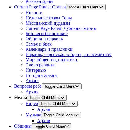
Комментарии
Current Page Parent
Статьи
Toggle Child Menu
Новости
Недельные главы Торы
Мессианский иудаизм
Current Page Parent
Духовная жизнь
Библия и богословие
Община и церковь
Семья и брак
Календарь и праздники
Израиль, еврейская история, антисемитизм
Мир, общество, политика
Слово раввина
Интервью
Истории жизни
Архив
Вопросы ребе
Toggle Child Menu
Архив
Медиа
Toggle Child Menu
Видео
Toggle Child Menu
Архив
Музыка
Toggle Child Menu
Архив
Общины
Toggle Child Menu