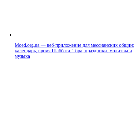
Moed.org.ua — веб-приложение для мессианских общин:
календарь, время Шаббата, Тора, праздники, молитвы и
музыка