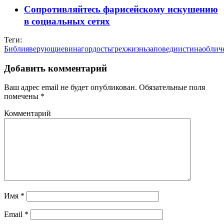
Сопротивляйтесь фарисейскому искушению
в социальных сетях
Теги:
Библия
верующие
вина
гордость
грех
жизнь
заповеди
истина
облич
Добавить комментарий
Ваш адрес email не будет опубликован.
Обязательные поля
помечены
*
Комментарий
Имя
*
Email
*