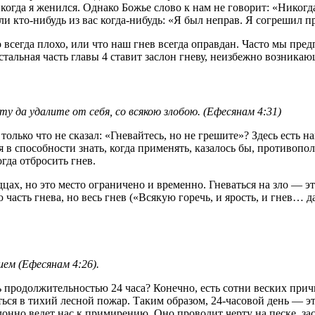
огда я женился. Однако Божье слово к нам не говорит: «Никогда 
и кто-нибудь из вас когда-нибудь: «Я был неправ. Я согрешил пр
всегда плохо, или что наш гнев всегда оправдан. Часто мы предп
стальная часть главы 4 ставит заслон гневу, неизбежно возникаю
вету да удалите от себя, со всякою злобою. (Ефесянам 4:31)
олько что не сказал: «Гневайтесь, но не грешите»? Здесь есть н
я в способности знать, когда применять, казалось бы, противоп
когда отбросить гнев.
цах, но это место ограничено и временно. Гневаться на зло — эт
асть гнева, но весь гнев («Всякую горечь, и ярость, и гнев… да
шем (Ефесянам 4:26).
 продолжительностью 24 часа? Конечно, есть сотни веских прич
реться в тихий лесной пожар. Таким образом, 24-часовой день — 
клонно ведет нас к примирению. Оно проводит черту на песке, за