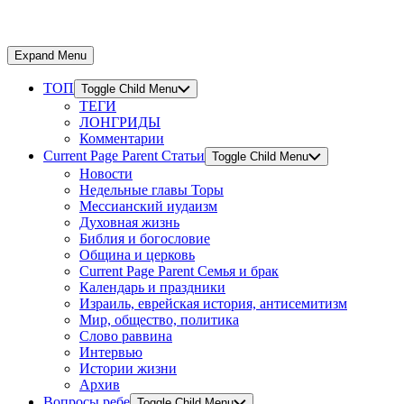
Expand Menu
ТОП
Toggle Child Menu
ТЕГИ
ЛОНГРИДЫ
Комментарии
Current Page Parent
Статьи
Toggle Child Menu
Новости
Недельные главы Торы
Мессианский иудаизм
Духовная жизнь
Библия и богословие
Община и церковь
Current Page Parent
Семья и брак
Календарь и праздники
Израиль, еврейская история, антисемитизм
Мир, общество, политика
Слово раввина
Интервью
Истории жизни
Архив
Вопросы ребе
Toggle Child Menu