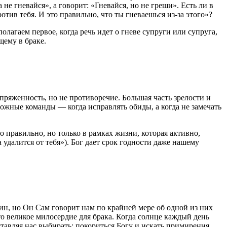
не гневайся», а говорит: «Гневайся, но не греши». Есть ли в
отив тебя. И это правильно, что ты гневаешься из-за этого»?
олагаем первое, когда речь идет о гневе супруги или супруга,
щему в браке.
апряженность, но не противоречие. Большая часть зрелости и
оложные команды — когда исправлять обиды, а когда не замечать
о правильно, но только в рамках жизни, которая активно,
 удалится от тебя»). Бог дает срок годности даже нашему
ин, но Он Сам говорит нам по крайней мере об одной из них
это великое милосердие для брака. Когда солнце каждый день
ставляя нас выбирать: покориться Богу и искать примирения