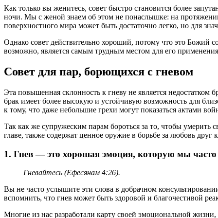
Как только вы женитесь, совет быстро становится более запута
ночи. Мы с женой знаем об этом не понаслышке: на протяжении
поверхностного мира может быть достаточно легко, но для знач
Однако совет действительно хороший, потому что это Божий сов
возможно, является самым трудным местом для его применения. 
Совет для пар, борющихся с гневом
Эта повышенная склонность к гневу не является недостатком бр
брак имеет более высокую и устойчивую возможность для близо
к тому, что даже небольшие грехи могут показаться актами вой
Так как же супружеским парам бороться за то, чтобы умерить 
главе, также содержат ценное оружие в борьбе за любовь друг к
1. Гнев — это хорошая эмоция, которую мы часто
Гневайтесь (Ефесянам 4:26).
Вы не часто услышите эти слова в добрачном консультировании
вспомнить, что гнев может быть здоровой и благочестивой реак
Многие из нас разработали карту своей эмоциональной жизни, 