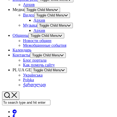
Архив
Медиа
Toggle Child Menu
Видео
Toggle Child Menu
Архив
Музыка
Toggle Child Menu
Архив
Общины
Toggle Child Menu
Новости общин
Межобщинные события
Календарь
Контакты
Toggle Child Menu
Блог портала
Как помочь сайту
PL UA GE
Toggle Child Menu
Українська
Polska
ქართულად