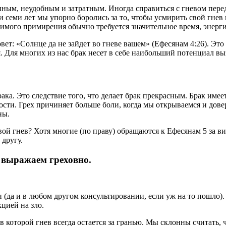
нным, неудобным и затратным. Иногда справиться с гневом перед
 семи лет мы упорно боролись за то, чтобы усмирить свой гнев 
имого примирения обычно требуется значительное время, энергия
ет: «Солнце да не зайдет во гневе вашем» (Ефесянам 4:26). Это
Для многих из нас брак несет в себе наибольший потенциал вызв
ака. Это следствие того, что делает брак прекрасным. Брак име
сти. Грех причиняет больше боли, когда мы открываемся и довер
ны.
свой гнев? Хотя многие (по праву) обращаются к Ефесянам 5 за 
 другу.
 выражаем греховно.
 (да и в любом другом консультировании, если уж на то пошло)
цией на зло.
в которой гнев всегда остается за гранью. Мы склонны считать,