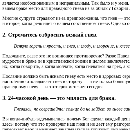
является необоснованным и неправильным. Так было и у меня, к
вашем браке место для праведного гнева из-за обиды? Говорил л
Многие супруги страдают из-за предположения, что гнев — это 
и второе, когда речь идет о нашем собственном гневе. Однако о
2. Стремитесь отбросить всякий гнев.
Всякую горечь и ярость, и гнев, и злобу, и злоречие, и кле
Подождите, разве это не вопиющее противоречие? Разве Павел т
мудрости в браке (и в христианской жизни в целом) заключаетс
их; когда говорить, а когда молчать; когда гневаться на грех, а 
Послание должно быть ясным: гневу есть место в здоровых серд
настойчиво откладывает гнев в сторону — и не только большую ч
праведному гневу — и этот срок истекает сегодня.
3. 24-часовой день — это милость для брака.
Гневаясь, не согрешайте: солнце да не зайдет во гневе ва
Вы когда-нибудь задумывались, почему Бог сделал каждый день
здесь: потому что это проверяет наш гнев и не дает ему разго
пересекает небо и начинает закапываться за горизонт, оно неу