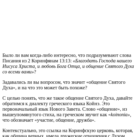
Б
ыло ли вам когда-либо интересно, что подразумевают слова
Писания из 2 Коринфянам 13:13:
«Благодать Господа нашего
Иисуса Христа, и любовь Бога Отца, и общение Святого Духа
со всеми вами»
?
Задавались ли вы вопросом, что значит «общение Святого
Духа», и на что это может быть похоже?
С целью понять, что же такое общение Святого Духа, давайте
обратимся к диалекту греческого языка Койнэ. Это
первоначальный язык Нового Завета. Слово «общение», из
вышеупомянутого стиха, на греческом звучит как «
koinonia
»,
что обозначает «участие, общение, дружба».
Контекстуально, это ссылка на Коринфскую церковь, которая,
как община верных, имела дружеские отношения с Духом