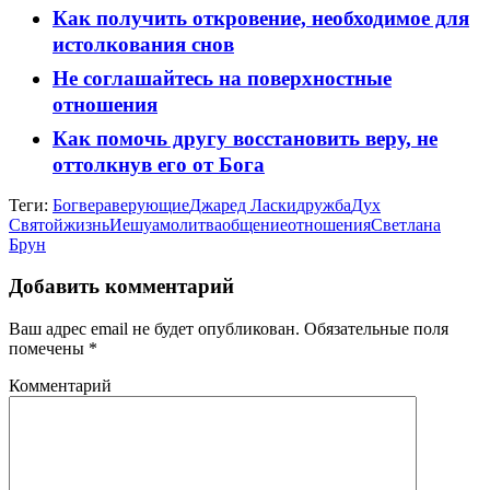
Как получить откровение, необходимое для
истолкования снов
Не соглашайтесь на поверхностные
отношения
Как помочь другу восстановить веру, не
оттолкнув его от Бога
Теги:
Бог
вера
верующие
Джаред Ласки
дружба
Дух
Святой
жизнь
Иешуа
молитва
общение
отношения
Светлана
Брун
Добавить комментарий
Ваш адрес email не будет опубликован.
Обязательные поля
помечены
*
Комментарий