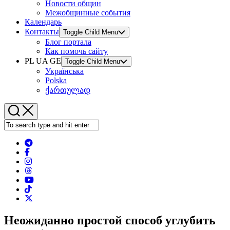
Новости общин
Межобщинные события
Календарь
Контакты
Toggle Child Menu
Блог портала
Как помочь сайту
PL UA GE
Toggle Child Menu
Українська
Polska
ქართულად
Неожиданно простой способ углубить