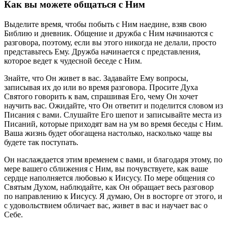
Как вы можете общаться с Ним
Выделите время, чтобы побыть с Ним наедине, взяв свою
Библию и дневник. Общение и дружба с Ним начинаются с
разговора, поэтому, если вы этого никогда не делали, просто
представьтесь Ему. Дружба начинается с представления,
которое ведет к чудесной беседе с Ним.
Знайте, что Он живет в вас. Задавайте Ему вопросы,
записывая их до или во время разговора. Просите Духа
Святого говорить к вам, спрашивая Его, чему Он хочет
научить вас. Ожидайте, что Он ответит и поделится словом из
Писания с вами. Слушайте Его шепот и записывайте места из
Писаний, которые приходят вам на ум во время беседы с Ним.
Ваша жизнь будет обогащена настолько, насколько чаще вы
будете так поступать.
Он наслаждается этим временем с вами, и благодаря этому, по
мере вашего сближения с Ним, вы почувствуете, как ваше
сердце наполняется любовью к Иисусу. По мере общения со
Святым Духом, наблюдайте, как Он обращает весь разговор
по направлению к Иисусу. Я думаю, Он в восторге от этого, и
с удовольствием обличает вас, живет в вас и научает вас о
Себе.