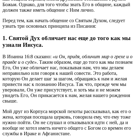
Божьм. Однако, для того чтобы знать Его в общине, каждый
должен также иметь общение с Ним лично.
Перед тем, как начать общение со Святым Духом, следует
узнать три основных принципа из Писания:
1. Святой Дух
обличает нас еще до того как мы
узнали Иисуса.
В Иоанна 16:8 сказано:
«и Он, придя, обличит мир о грехе и о
правде и о суде»
. Таким образом, еще до того как мы познаем
Его, Он уже обличает нас, показывая нам, что мы делаем
неправильно или говоря к нашей совести. Это работа,
которую Он делает шаг за шагом, обращаясь к нам и желая
привести нас к познанию Иисуса. Так что, прежде чем мы
уверовали, Он уже присутствует, и хоть мы и не можем
увидеть Его, Он прикасается к нам, желая нашего рождения
свыше.
Мой друг из Корпуса морской пехоты рассказывал, как его о
жена, которая посещала церковь, говорила ему, что ему тоже
нужно пойти. Он не слушал и отказывался идти с ней, да и
вообще не хотел иметь ничего общего с Богом со времен его
службы в Ираке и Афганистане.