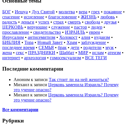
Основные темы
БОГ
•
Иешуа
•
Дух Святой
•
молитва
•
вера
•
грех
•
покаяние
•
спасение
•
исцеление
•
благословение
•
ЖИЗНЬ
•
любовь
•
радость
•
деньги
•
успех
•
страх
•
смерть
•
свобода
•
друзья
•
ЦЕРКОВЬ
•
верующие
•
служение
•
пастор
•
лидер
•
прославление
•
свидетельство
•
ИЗРАИЛЬ
•
евреи
•
Иерусалим
•
антисемитизм
•
Холокост
•
алия
•
иудаизм
•
БИБЛИЯ
•
Тора
•
Новый Завет
•
Храм
•
заблуждение
•
последнее время
•
СЕМЬЯ
•
брак
•
дети
•
родители
•
муж
•
жена
•
секс
•
ПРАЗДНИКИ
•
Шаббат
•
МИР
•
ислам
•
атеизм
•
интернет
•
археология
•
гомосексуализм
•
ВСЕ ТЕГИ
Последние комментарии
Аноним
к записи
Так стоит ли на ней жениться?
Михаил
к записи
Церковь заменила Израиль? Почему
это учение опасно?
Михаил
к записи
Церковь заменила Израиль? Почему
это учение опасно?
Все комментарии
Рубрики