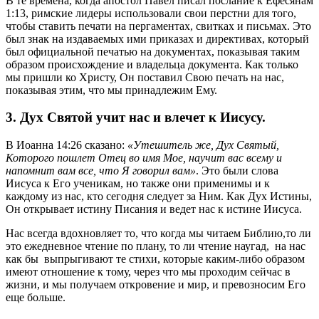
В те времена, когда апостол Павел писал послание к Ефесянам
1:13, римские лидеры использовали свои перстни для того,
чтобы ставить печати на пергаментах, свитках и письмах. Это
был знак на издаваемых ими приказах и директивах, который
был официальной печатью на документах, показывая таким
образом происхождение и владельца документа. Как только
мы пришли ко Христу, Он поставил Свою печать на нас,
показывая этим, что мы принадлежим Ему.
3. Дух Святой учит нас и влечет к Иисусу.
В Иоанна 14:26 сказано:
«Утешитель же, Дух Святый,
Которого пошлет Отец во имя Мое, научит вас всему и
напомнит вам все, что Я говорил вам»
. Это были слова
Иисуса к Его ученикам, но также они применимы и к
каждому из нас, кто сегодня следует за Ним. Как Дух Истины,
Он открывает истину Писания и ведет нас к истине Иисуса.
Нас всегда вдохновляет то, что когда мы читаем Библию,то ли
это ежедневное чтение по плану, то ли чтение наугад, на нас
как бы выпрыгивают те стихи, которые каким-либо образом
имеют отношение к тому, через что мы проходим сейчас в
жизни, и мы получаем откровение и мир, и превозносим Его
еще больше.