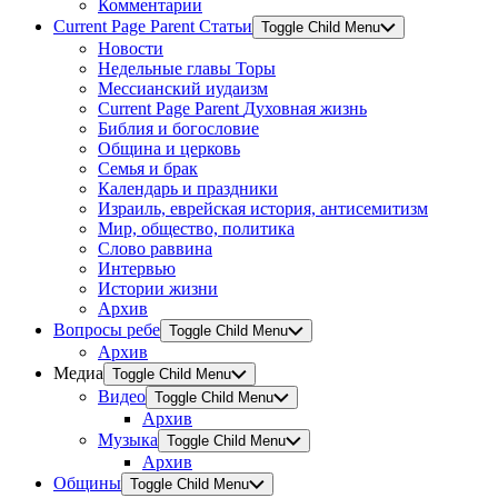
Комментарии
Current Page Parent
Статьи
Toggle Child Menu
Новости
Недельные главы Торы
Мессианский иудаизм
Current Page Parent
Духовная жизнь
Библия и богословие
Община и церковь
Семья и брак
Календарь и праздники
Израиль, еврейская история, антисемитизм
Мир, общество, политика
Слово раввина
Интервью
Истории жизни
Архив
Вопросы ребе
Toggle Child Menu
Архив
Медиа
Toggle Child Menu
Видео
Toggle Child Menu
Архив
Музыка
Toggle Child Menu
Архив
Общины
Toggle Child Menu