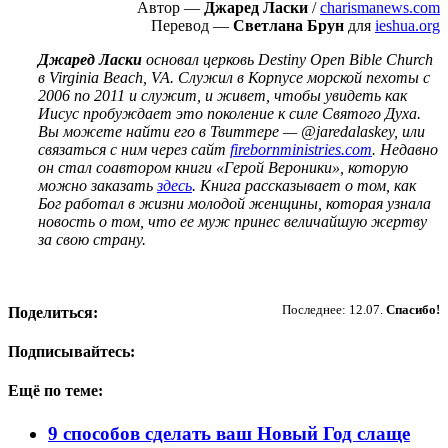
Автор —
Джаред Ласки
/
charismanews.com
Перевод —
Светлана Брун
для
ieshua.org
Джаред Ласки
основал церковь Destiny Open Bible Сhurch
в Virginia Beach, VA. Служил в Корпусе морской пехоты с
2006 по 2011 и служит, и живет, чтобы увидеть как
Иисус пробуждает это поколение к силе Святого Духа.
Вы можете найти его в Твиттере — @jaredalaskey, или
связаться с ним через сайт
firebornministries.com
. Недавно
он стал соавтором книги «Герой Вероники», которую
можно заказать
здесь
. Книга рассказывает о том, как
Бог работал в жизни молодой женщины, которая узнала
новость о том, что ее муж принес величайшую жертву
за свою страну.
Пожертвовать
Последнее: 12.07.
Спасибо!
Поделиться:
Подписывайтесь:
Ещё по теме:
9 способов сделать ваш Новый Год слаще