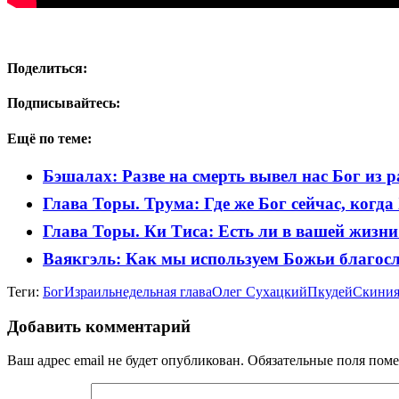
Поделиться:
Подписывайтесь:
Ещё по теме:
Бэшалах: Разве на смерть вывел нас Бог из р
Глава Торы. Трума: Где же Бог сейчас, когда
Глава Торы. Ки Тиса: Есть ли в вашей жизн
Ваякгэль: Как мы используем Божьи благос
Теги:
Бог
Израиль
недельная глава
Олег Сухацкий
Пкудей
Скини
Добавить комментарий
Ваш адрес email не будет опубликован.
Обязательные поля пом