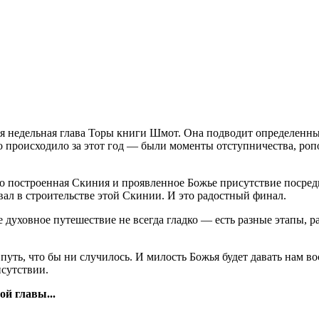
я недельная глава Торы книги Шмот. Она подводит определенны
о происходило за этот год — были моменты отступничества, роп
это построенная Скиния и проявленное Божье присутствие посред
овал в строительстве этой Скинии. И это радостный финал.
е духовное путешествие не всегда гладко — есть разные этапы,
путь, что бы ни случилось. И милость Божья будет давать нам в
исутствии.
ой главы...