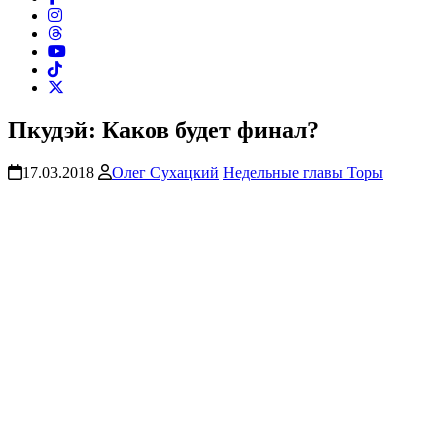
Пкудэй: Каков будет финал?
17.03.2018
Олег Сухацкий
Недельные главы Торы