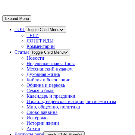
Expand Menu
ТОП
Toggle Child Menu
ТЕГИ
ЛОНГРИДЫ
Комментарии
Статьи
Toggle Child Menu
Новости
Недельные главы Торы
Мессианский иудаизм
Духовная жизнь
Библия и богословие
Община и церковь
Семья и брак
Календарь и праздники
Израиль, еврейская история, антисемитизм
Мир, общество, политика
Слово раввина
Интервью
Истории жизни
Архив
Вопросы ребе
Toggle Child Menu