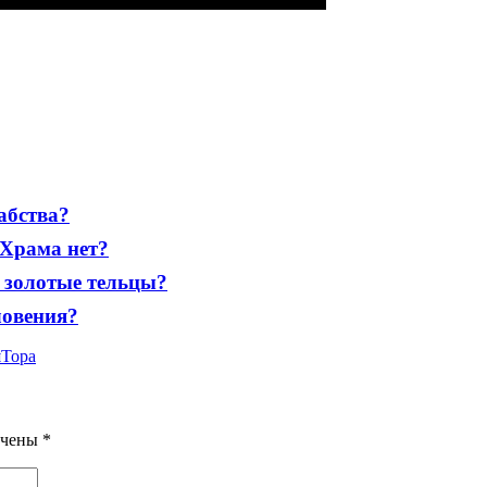
абства?
 Храма нет?
и золотые тельцы?
ловения?
я
Тора
ечены
*