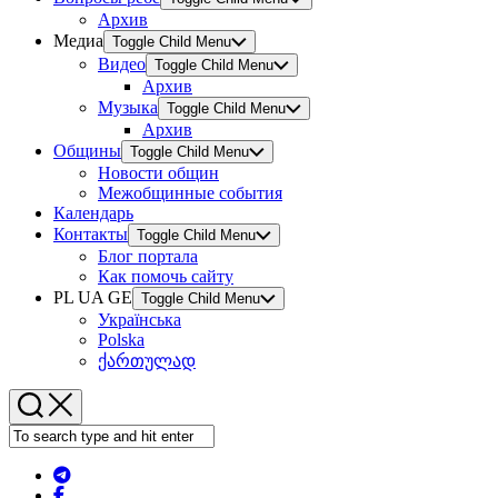
Архив
Медиа
Toggle Child Menu
Видео
Toggle Child Menu
Архив
Музыка
Toggle Child Menu
Архив
Общины
Toggle Child Menu
Новости общин
Межобщинные события
Календарь
Контакты
Toggle Child Menu
Блог портала
Как помочь сайту
PL UA GE
Toggle Child Menu
Українська
Polska
ქართულად