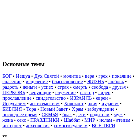
Основные темы
БОГ
•
Иешуа
•
Дух Святой
•
молитва
•
вера
•
грех
•
покаяние
•
спасение
•
исцеление
•
благословение
•
ЖИЗНЬ
•
любовь
•
радость
•
деньги
•
успех
•
страх
•
смерть
•
свобода
•
друзья
•
ЦЕРКОВЬ
•
верующие
•
служение
•
пастор
•
лидер
•
прославление
•
свидетельство
•
ИЗРАИЛЬ
•
евреи
•
Иерусалим
•
антисемитизм
•
Холокост
•
алия
•
иудаизм
•
БИБЛИЯ
•
Тора
•
Новый Завет
•
Храм
•
заблуждение
•
последнее время
•
СЕМЬЯ
•
брак
•
дети
•
родители
•
муж
•
жена
•
секс
•
ПРАЗДНИКИ
•
Шаббат
•
МИР
•
ислам
•
атеизм
•
интернет
•
археология
•
гомосексуализм
•
ВСЕ ТЕГИ