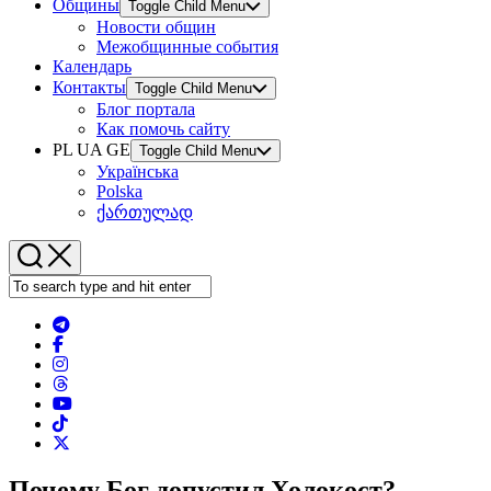
Общины
Toggle Child Menu
Новости общин
Межобщинные события
Календарь
Контакты
Toggle Child Menu
Блог портала
Как помочь сайту
PL UA GE
Toggle Child Menu
Українська
Polska
ქართულად
Почему Бог допустил Холокост?