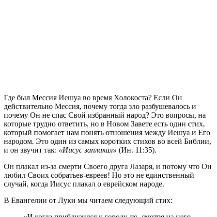
Г
де был Мессия Иешуа во время Холокоста? Если Он
действительно Мессия, почему тогда зло разбушевалось и
почему Он не спас Свой избранный народ? Это вопросы, на
которые трудно ответить, но в Новом Завете есть один стих,
который помогает нам понять отношения между Иешуа и Его
народом. Это один из самых коротких стихов во всей Библии,
и он звучит так:
«Иисус заплакал»
(Ин. 11:35).
Он плакал из-за смерти Своего друга Лазаря, и потому что Он
любил Своих собратьев-евреев! Но это не единственный
случай, когда Иисус плакал о еврейском народе.
В Евангелии от Луки мы читаем следующий стих:
«И когда приблизился к городу, то, смотря на него,