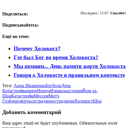
Пожертвовать
Последнее: 12.07.
Спасибо!
Поделиться:
Подписывайтесь:
Ещё по теме:
Почему Холокост?
Где был Бог во время Холокоста?
Мы помним... День памяти жертв Холокоста
Говоря о Холокосте в правильном контексте
Теги:
Анна Иващенко
Бог
боль
День
Катастрофы
евреи
Иешуа
Израиль
история
Йом ха-
Шоа
Катастрофа
Мессия
Митч
Глэйзер
смерть
сострадание
страдания
Холокост
Шоа
Добавить комментарий
Ваш адрес email не будет опубликован.
Обязательные поля