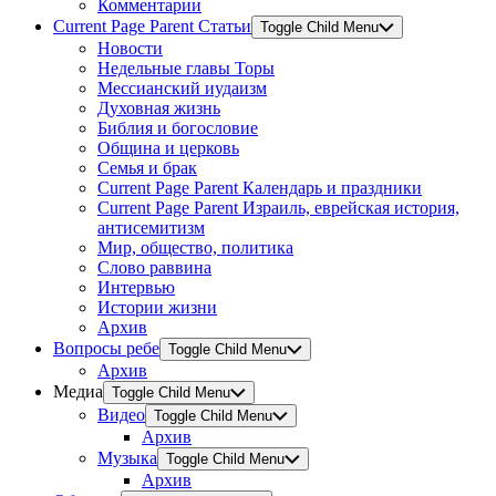
Комментарии
Current Page Parent
Статьи
Toggle Child Menu
Новости
Недельные главы Торы
Мессианский иудаизм
Духовная жизнь
Библия и богословие
Община и церковь
Семья и брак
Current Page Parent
Календарь и праздники
Current Page Parent
Израиль, еврейская история,
антисемитизм
Мир, общество, политика
Слово раввина
Интервью
Истории жизни
Архив
Вопросы ребе
Toggle Child Menu
Архив
Медиа
Toggle Child Menu
Видео
Toggle Child Menu
Архив
Музыка
Toggle Child Menu
Архив