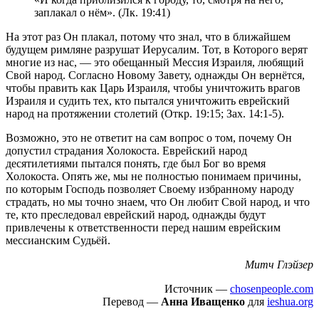
заплакал о нём». (Лк. 19:41)
На этот раз Он плакал, потому что знал, что в ближайшем
будущем римляне разрушат Иерусалим. Тот, в Которого верят
многие из нас, — это обещанный Мессия Израиля, любящий
Свой народ. Согласно Новому Завету, однажды Он вернётся,
чтобы править как Царь Израиля, чтобы уничтожить врагов
Израиля и судить тех, кто пытался уничтожить еврейский
народ на протяжении столетий (Откр. 19:15; Зах. 14:1-5).
Возможно, это не ответит на сам вопрос о том, почему Он
допустил страдания Холокоста. Еврейский народ
десятилетиями пытался понять, где был Бог во время
Холокоста. Опять же, мы не полностью понимаем причины,
по которым Господь позволяет Своему избранному народу
страдать, но мы точно знаем, что Он любит Свой народ, и что
те, кто преследовал еврейский народ, однажды будут
привлечены к ответственности перед нашим еврейским
мессианским Судьёй.
Митч Глэйзер
Источник —
chosenpeople.com
Перевод —
Анна Иващенко
для
ieshua.org