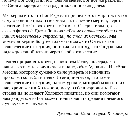
почему Бог допустил это. Тем не менее, Бог всё же разделил
со Своим народом его страдания. Он не был далеко.
Мы верим в то, что Бог Израиля пришёл в этот мир и испытал
самую болезненных из возможных на земле смертей, через
распятие. Но Он воскрес из мёртвых. Следовательно, как
сказал философ Джон Леннокс:
«Бог не оставался вдали от
наших человеческих страданий, но стал их частью»
. Мы
можем доверять Богу не только потому, что Он испытал
человеческие страдания, но также и потому, что Он дал нам
надежду вечной жизни через Своё воскресение.
Нельзя приравнять крест, на котором Иешуа пострадал за
наши грехи, с лагерями смерти наподобие Аушвица. И всё же
Мессия, которому суждено было умереть и исполнить
пророчество из 53-й главы Исаии, понимал, что такое
человеческие страдания, на том уровне, который мало кто из
нас, кроме жертв Холокоста, могут себе представить. Его
страдания не делают Холокост приятнее, но они помогают
нам увидеть, что Бог может понять наши страдания немного
лучше, чем мы думаем.
Джонатан Манн и Брюс Клейнберг