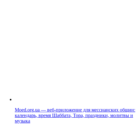
Moed.org.ua — веб-приложение для мессианских общин:
календарь, время Шаббата, Тора, праздники, молитвы и
музыка