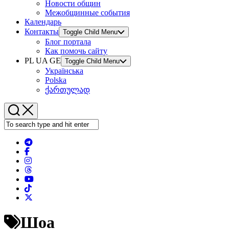
Новости общин
Межобщинные события
Календарь
Контакты
Toggle Child Menu
Блог портала
Как помочь сайту
PL UA GE
Toggle Child Menu
Українська
Polska
ქართულად
Шоа