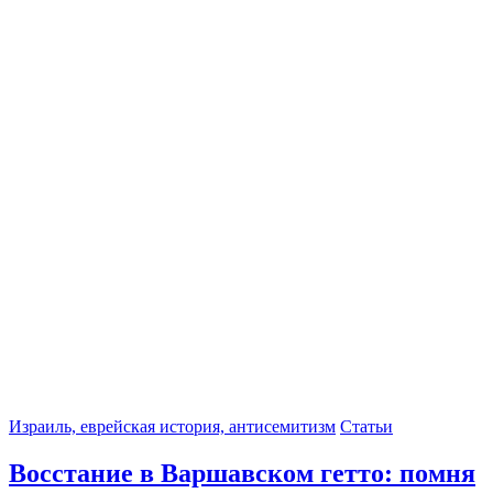
Израиль, еврейская история, антисемитизм
Статьи
Восстание в Варшавском гетто: помня