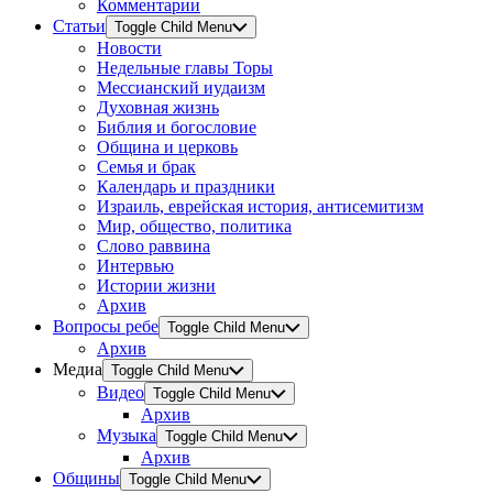
Комментарии
Статьи
Toggle Child Menu
Новости
Недельные главы Торы
Мессианский иудаизм
Духовная жизнь
Библия и богословие
Община и церковь
Семья и брак
Календарь и праздники
Израиль, еврейская история, антисемитизм
Мир, общество, политика
Слово раввина
Интервью
Истории жизни
Архив
Вопросы ребе
Toggle Child Menu
Архив
Медиа
Toggle Child Menu
Видео
Toggle Child Menu
Архив
Музыка
Toggle Child Menu
Архив
Общины
Toggle Child Menu