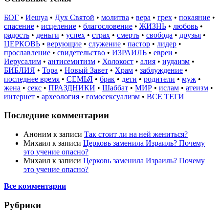
БОГ
•
Иешуа
•
Дух Святой
•
молитва
•
вера
•
грех
•
покаяние
•
спасение
•
исцеление
•
благословение
•
ЖИЗНЬ
•
любовь
•
радость
•
деньги
•
успех
•
страх
•
смерть
•
свобода
•
друзья
•
ЦЕРКОВЬ
•
верующие
•
служение
•
пастор
•
лидер
•
прославление
•
свидетельство
•
ИЗРАИЛЬ
•
евреи
•
Иерусалим
•
антисемитизм
•
Холокост
•
алия
•
иудаизм
•
БИБЛИЯ
•
Тора
•
Новый Завет
•
Храм
•
заблуждение
•
последнее время
•
СЕМЬЯ
•
брак
•
дети
•
родители
•
муж
•
жена
•
секс
•
ПРАЗДНИКИ
•
Шаббат
•
МИР
•
ислам
•
атеизм
•
интернет
•
археология
•
гомосексуализм
•
ВСЕ ТЕГИ
Последние комментарии
Аноним
к записи
Так стоит ли на ней жениться?
Михаил
к записи
Церковь заменила Израиль? Почему
это учение опасно?
Михаил
к записи
Церковь заменила Израиль? Почему
это учение опасно?
Все комментарии
Рубрики