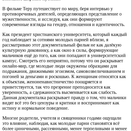
В фильме Теру путешествует по миру, беря интервью у
противоречивых деятелей, определяющих представление о
мужественности, и исследуя, как они формируют
современные взгляды на гендер, отношения и идентичность.
Как президент христианского университета, который каждый
год наблюдает за сотнями молодых парней вблизи, я
рассматриваю этот документальный фильм не как далёкую
культурную диковинку, а как окно в силы, формирующие
мальчиков ещё до того, как они попадают в университетский
кампус. Смотреть его неприятно, потому что он раскрывает
онлайн-мир, где молодые люди окружены образцами для
подражания, движимыми эгоизмом, самовозвеличиванием и
погоней за деньгами и роскошью. К женщинам относятся как
к объектам, женоненавистничество поощряется и
приветствуется, так что презрение преподносится как
уверенность, а сдержанность высмеивается как слабость.
Данная документалка раскрывает правду о том, что мальчики
видят всё это без цензуры и критики и воспринимают как
истину и нормальное поведение.
Многие родители, учителя и священники годами ощущали
это влияние, наблюдая, как молодые парни становятся всё
более циничными, рассеянными, менее терпеливыми и менее