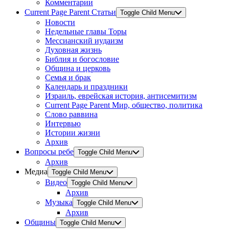
Комментарии
Current Page Parent
Статьи
Toggle Child Menu
Новости
Недельные главы Торы
Мессианский иудаизм
Духовная жизнь
Библия и богословие
Община и церковь
Семья и брак
Календарь и праздники
Израиль, еврейская история, антисемитизм
Current Page Parent
Мир, общество, политика
Слово раввина
Интервью
Истории жизни
Архив
Вопросы ребе
Toggle Child Menu
Архив
Медиа
Toggle Child Menu
Видео
Toggle Child Menu
Архив
Музыка
Toggle Child Menu
Архив
Общины
Toggle Child Menu