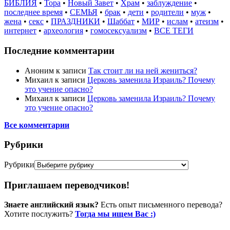
БИБЛИЯ
•
Тора
•
Новый Завет
•
Храм
•
заблуждение
•
последнее время
•
СЕМЬЯ
•
брак
•
дети
•
родители
•
муж
•
жена
•
секс
•
ПРАЗДНИКИ
•
Шаббат
•
МИР
•
ислам
•
атеизм
•
интернет
•
археология
•
гомосексуализм
•
ВСЕ ТЕГИ
Последние комментарии
Аноним
к записи
Так стоит ли на ней жениться?
Михаил
к записи
Церковь заменила Израиль? Почему
это учение опасно?
Михаил
к записи
Церковь заменила Израиль? Почему
это учение опасно?
Все комментарии
Рубрики
Рубрики
Приглашаем переводчиков!
Знаете английский язык?
Есть опыт письменного перевода?
Хотите послужить?
Тогда мы ищем Вас :)