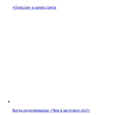
«Одиссея» и конец света
Когда недоумеваешь: «Чем я заслужил это?»