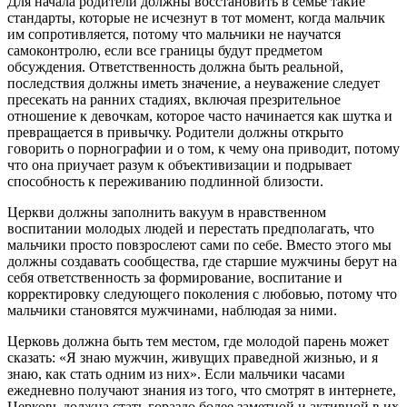
Для начала родители должны восстановить в семье такие
стандарты, которые не исчезнут в тот момент, когда мальчик
им сопротивляется, потому что мальчики не научатся
самоконтролю, если все границы будут предметом
обсуждения. Ответственность должна быть реальной,
последствия должны иметь значение, а неуважение следует
пресекать на ранних стадиях, включая презрительное
отношение к девочкам, которое часто начинается как шутка и
превращается в привычку. Родители должны открыто
говорить о порнографии и о том, к чему она приводит, потому
что она приучает разум к объективизации и подрывает
способность к переживанию подлинной близости.
Церкви должны заполнить вакуум в нравственном
воспитании молодых людей и перестать предполагать, что
мальчики просто повзрослеют сами по себе. Вместо этого мы
должны создавать сообщества, где старшие мужчины берут на
себя ответственность за формирование, воспитание и
корректировку следующего поколения с любовью, потому что
мальчики становятся мужчинами, наблюдая за ними.
Церковь должна быть тем местом, где молодой парень может
сказать: «Я знаю мужчин, живущих праведной жизнью, и я
знаю, как стать одним из них». Если мальчики часами
ежедневно получают знания из того, что смотрят в интернете,
Церковь должна стать гораздо более заметной и активной в их