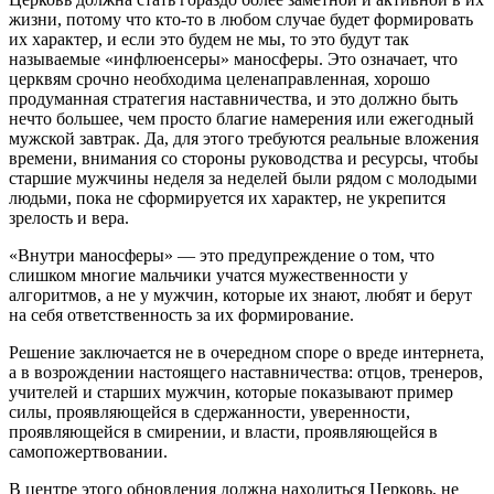
жизни, потому что кто-то в любом случае будет формировать
их характер, и если это будем не мы, то это будут так
называемые «инфлюенсеры» маносферы. Это означает, что
церквям срочно необходима целенаправленная, хорошо
продуманная стратегия наставничества, и это должно быть
нечто большее, чем просто благие намерения или ежегодный
мужской завтрак. Да, для этого требуются реальные вложения
времени, внимания со стороны руководства и ресурсы, чтобы
старшие мужчины неделя за неделей были рядом с молодыми
людьми, пока не сформируется их характер, не укрепится
зрелость и вера.
«Внутри маносферы» — это предупреждение о том, что
слишком многие мальчики учатся мужественности у
алгоритмов, а не у мужчин, которые их знают, любят и берут
на себя ответственность за их формирование.
Решение заключается не в очередном споре о вреде интернета,
а в возрождении настоящего наставничества: отцов, тренеров,
учителей и старших мужчин, которые показывают пример
силы, проявляющейся в сдержанности, уверенности,
проявляющейся в смирении, и власти, проявляющейся в
самопожертвовании.
В центре этого обновления должна находиться Церковь, не