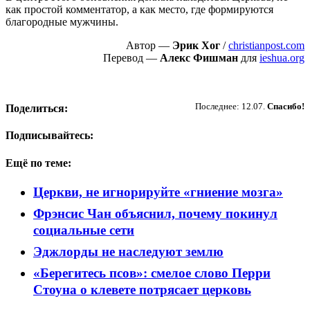
как простой комментатор, а как место, где формируются
благородные мужчины.
Автор —
Эрик Хог
/
christianpost.com
Перевод —
Алекс Фишман
для
ieshua.org
Пожертвовать
Последнее: 12.07.
Спасибо!
Поделиться:
Подписывайтесь:
Ещё по теме:
Церкви, не игнорируйте «гниение мозга»
Фрэнсис Чан объяснил, почему покинул
социальные сети
Эджлорды не наследуют землю
«Берегитесь псов»: смелое слово Перри
Стоуна о клевете потрясает церковь