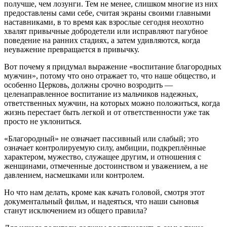
получше, чем лозунги. Тем не менее, слишком многие из них
предоставлены сами себе, считая экраны своими главными
наставниками, в то время как взрослые сегодня неохотно
хвалят привычные добродетели или исправляют пагубное
поведение на ранних стадиях, а затем удивляются, когда
неуважение превращается в привычку.
Вот почему я придумал выражение «воспитание благородных
мужчин», потому что оно отражает то, что наше общество, и
особенно Церковь, должны срочно возродить —
целенаправленное воспитание из мальчиков надежных,
ответственных мужчин, на которых можно положиться, когда
жизнь перестает быть легкой и от ответственности уже так
просто не уклониться.
«Благородный» не означает пассивный или слабый; это
означает контролируемую силу, амбиции, подкреплённые
характером, мужество, служащее другим, и отношения с
женщинами, отмеченные достоинством и уважением, а не
давлением, насмешками или контролем.
Но что нам делать, кроме как качать головой, смотря этот
документальный фильм, и надеяться, что наши сыновья
станут исключением из общего правила?