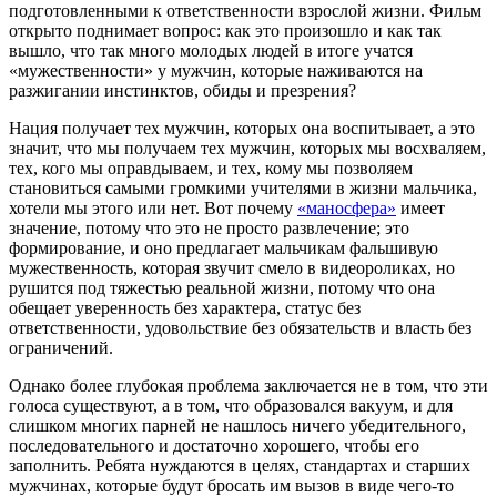
подготовленными к ответственности взрослой жизни. Фильм
открыто поднимает вопрос: как это произошло и как так
вышло, что так много молодых людей в итоге учатся
«мужественности» у мужчин, которые наживаются на
разжигании инстинктов, обиды и презрения?
Нация получает тех мужчин, которых она воспитывает, а это
значит, что мы получаем тех мужчин, которых мы восхваляем,
тех, кого мы оправдываем, и тех, кому мы позволяем
становиться самыми громкими учителями в жизни мальчика,
хотели мы этого или нет. Вот почему
«маносфера»
имеет
значение, потому что это не просто развлечение; это
формирование, и оно предлагает мальчикам фальшивую
мужественность, которая звучит смело в видеороликах, но
рушится под тяжестью реальной жизни, потому что она
обещает уверенность без характера, статус без
ответственности, удовольствие без обязательств и власть без
ограничений.
Однако более глубокая проблема заключается не в том, что эти
голоса существуют, а в том, что образовался вакуум, и для
слишком многих парней не нашлось ничего убедительного,
последовательного и достаточно хорошего, чтобы его
заполнить. Ребята нуждаются в целях, стандартах и старших
мужчинах, которые будут бросать им вызов в виде чего-то