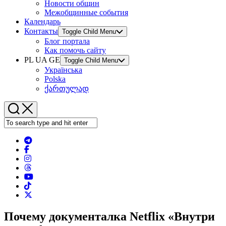
Новости общин
Межобщинные события
Календарь
Контакты
Toggle Child Menu
Блог портала
Как помочь сайту
PL UA GE
Toggle Child Menu
Українська
Polska
ქართულად
Почему документалка Netflix «Внутри