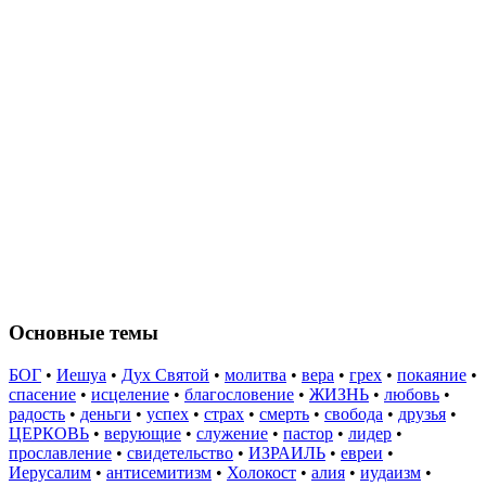
Основные темы
БОГ
•
Иешуа
•
Дух Святой
•
молитва
•
вера
•
грех
•
покаяние
•
спасение
•
исцеление
•
благословение
•
ЖИЗНЬ
•
любовь
•
радость
•
деньги
•
успех
•
страх
•
смерть
•
свобода
•
друзья
•
ЦЕРКОВЬ
•
верующие
•
служение
•
пастор
•
лидер
•
прославление
•
свидетельство
•
ИЗРАИЛЬ
•
евреи
•
Иерусалим
•
антисемитизм
•
Холокост
•
алия
•
иудаизм
•