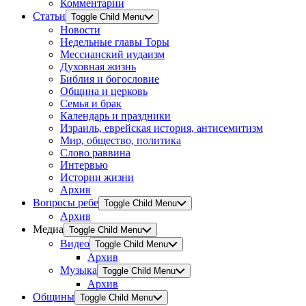
Комментарии
Статьи
Toggle Child Menu
Новости
Недельные главы Торы
Мессианский иудаизм
Духовная жизнь
Библия и богословие
Община и церковь
Семья и брак
Календарь и праздники
Израиль, еврейская история, антисемитизм
Мир, общество, политика
Слово раввина
Интервью
Истории жизни
Архив
Вопросы ребе
Toggle Child Menu
Архив
Медиа
Toggle Child Menu
Видео
Toggle Child Menu
Архив
Музыка
Toggle Child Menu
Архив
Общины
Toggle Child Menu