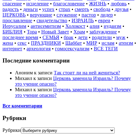
спасение
•
исцеление
•
благословение
•
ЖИЗНЬ
•
любовь
•
радость
•
деньги
•
успех
•
страх
•
смерть
•
свобода
•
друзья
•
ЦЕРКОВЬ
•
верующие
•
служение
•
пастор
•
лидер
•
прославление
•
свидетельство
•
ИЗРАИЛЬ
•
евреи
•
Иерусалим
•
антисемитизм
•
Холокост
•
алия
•
иудаизм
•
БИБЛИЯ
•
Тора
•
Новый Завет
•
Храм
•
заблуждение
•
последнее время
•
СЕМЬЯ
•
брак
•
дети
•
родители
•
муж
•
жена
•
секс
•
ПРАЗДНИКИ
•
Шаббат
•
МИР
•
ислам
•
атеизм
•
интернет
•
археология
•
гомосексуализм
•
ВСЕ ТЕГИ
Последние комментарии
Аноним
к записи
Так стоит ли на ней жениться?
Михаил
к записи
Церковь заменила Израиль? Почему
это учение опасно?
Михаил
к записи
Церковь заменила Израиль? Почему
это учение опасно?
Все комментарии
Рубрики
Рубрики