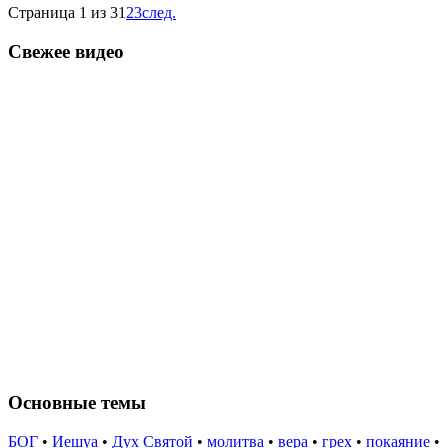
Страница 1 из 3
1
2
3
след.
Свежее видео
Основные темы
БОГ
•
Иешуа
•
Дух Святой
•
молитва
•
вера
•
грех
•
покаяние
•