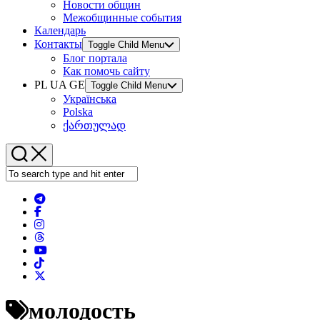
Новости общин
Межобщинные события
Календарь
Контакты
Toggle Child Menu
Блог портала
Как помочь сайту
PL UA GE
Toggle Child Menu
Українська
Polska
ქართულად
молодость