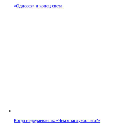
«Одиссея» и конец света
Когда недоумеваешь: «Чем я заслужил это?»