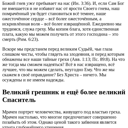
Божий гнев
уже
пребывает на нас (Ин. 3:36). И, если Сам Бог
не вмешается и не избавит нас от ярости Своего гнева, наш
помрачённый ум будет становиться всё темнее, наше
ожесточённое сердце – всё более ожесточённым, а
искривлённая воля – всё более извращённой. Ежедневно мы
трудимся, служа греху. Мы копим блага, хотя единственная
плата, какую мы можем получить от этого господина – это
смерть (Рим. 6:23).
Вскоре мы предстанем перед великим Судьёй, чьи глаза
слишком чисты, чтобы глядеть на злодеяния, и перед которым
обнажены все наши тайные грехи (Авв. 1:13; Пс. 89:8). На что
же тогда мы сможем надеяться? Всё в нас извращено, всё
лучшее, что мы можем сделать, неугодно Ему. Что же мы
скажем в своё оправдание? Без Христа – ничего. Мы
осуждены и не имеем надежды.
Великий грешник и ещё более великий
Спаситель
Мрачен портрет человечества, живущего под властью греха.
Мрачен настолько, что многие предпочитают совершенно
позабыть об этом. Однако ценой такого забвения является
утрата глубочайшего утешения.