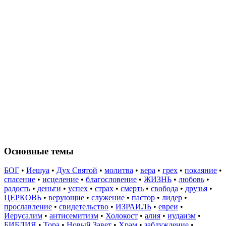
Основные темы
БОГ
•
Иешуа
•
Дух Святой
•
молитва
•
вера
•
грех
•
покаяние
•
спасение
•
исцеление
•
благословение
•
ЖИЗНЬ
•
любовь
•
радость
•
деньги
•
успех
•
страх
•
смерть
•
свобода
•
друзья
•
ЦЕРКОВЬ
•
верующие
•
служение
•
пастор
•
лидер
•
прославление
•
свидетельство
•
ИЗРАИЛЬ
•
евреи
•
Иерусалим
•
антисемитизм
•
Холокост
•
алия
•
иудаизм
•
БИБЛИЯ
•
Тора
•
Новый Завет
•
Храм
•
заблуждение
•