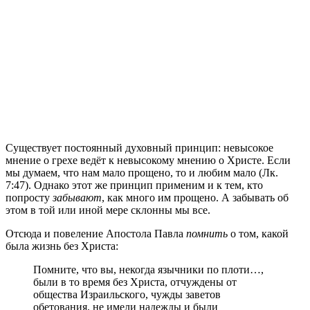
С
уществует постоянный духовный принцип: невысокое
мнение о грехе ведёт к невысокому мнению о Христе. Если
мы думаем, что нам мало прощено, то и любим мало (Лк.
7:47). Однако этот же принцип применим и к тем, кто
попросту
забывают
, как много им прощено. А забывать об
этом в той или иной мере склонны мы все.
Отсюда и повеление Апостола Павла
помнить
о том, какой
была жизнь без Христа:
Помните, что вы, некогда язычники по плоти…,
были в то время без Христа, отчуждены от
общества Израильского, чужды заветов
обетования, не имели надежды и были