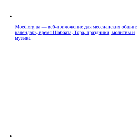
Moed.org.ua — веб-приложение для мессианских общин:
календарь, время Шаббата, Тора, праздники, молитвы и
музыка