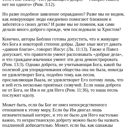
нет ни одного» (Рим. 3:12).
Но разве подобное заявление оправданно? Разве мы не видим,
как неверующие люди ежедневно помогают ближним и
заботятся о своих детях? И разве мы не помним, как сами
делали много доброго прежде, чем последовали за Христом?
Конечно, авторы Библии готовы допустить, что и живущие
без Бога в некоторой степени добры. Даже злые могут давать
«даяния благие», говорит Иисус (Лк. 11:13). Также и Павел
допускает, что правители умеют распознавать «добрые дела»,
и что граждане-язычники умеют эти дела демонстрировать
(Рим. 13:3). Однако доброта, не учитывающая Бога, какой бы
полезной для упорядочивания общества она ни была, никогда
не удовлетворит Бога, подобно тому, как песня,
прославляющая Ваала, не удовлетворит Его потому лишь, что
в ней есть несколько приятных созвучий. Если наша доброта
не от Бога, не Им и не для Него (Рим. 11:36), то наша песнь
послужит идолу.
Может быть, если бы Бог не имел непосредственного
отношения к этому миру, Если бы Им двигал лишь
незначительный интерес, и это не было для Него настолько
важно, то нехристианскую доброту можно было бы назвать
подлинной добродетелью. Может, если бы, как однажды