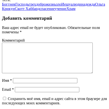
Бог
гнев
Господь
грех
добро
жизнь
зло
Иешуа
люди
надежда
Ольга
Крикун
Скотт Хаббард
спасение
учение
Храм
Добавить комментарий
Ваш адрес email не будет опубликован.
Обязательные поля
помечены
*
Комментарий
Имя
*
Email
*
Сохранить моё имя, email и адрес сайта в этом браузере для
последующих моих комментариев.