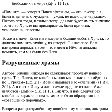
безбожники в мире (Еф. 2:11-12).
«Помните, — говорит Павел ефесянам, — что некогда вы
были отделены, отчуждены, чужды, не имеющие надежды».
Потому что тогда, и только тогда, для вас будет иметь значение
то, что во Христе вы примирились, были приняты,
усыновлены, спасены.
То же и с нами. Если мы намерены больше любить Христа, то
должны помнить глубину, из которой Он нас спас. Если
намерены дорожить всем, что имеем в Нём, то должны
помнить, кем мы были без Него.
Разрушенные храмы
Авторы Библии никогда не сглаживают проблему нашего
греха. Так, Павел, не колеблясь, описывает нас как «мёртвых
по… грехам» (Еф. 2:1), Иоанн называет нас «слепыми» (1 Ин.
2:11). А в глазах Иисуса даже самые щедрые из нас всё же
являются «злыми» (Лк. 11:13). Так что, и нам следует без
колебания характеризовать самих себя до обращения как
«совершенно порочных».
Вопреки распространённому ошибочному мнению, доктрина