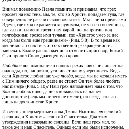
Внимая повелению Павла помнить и признавая, что грех
бросает на нас тень, мы, те, кто во Христе, попадаем туда, где
совершенно не рассчитывали оказаться. Мы – не за пределами
Эдема, где вход охраняется херувимом, не у озера огненного,
где языки пламени грозят нам карой, но, напротив, под
голгофскими грозовыми тучами, где «Христос умер за нас,
когда мы были ещё грешниками» (Рим. 5:8). В то время как
мы не могли спастись от собственной развращённости,
завоевать Божие расположение и отменить приговор, Божий
Сын пролил Свою драгоценную кровь.
Подобное
воспоминание о наших грехах вовсе не лишает нас
надежды, но, напротив, усиливает нашу уверенность. Ведь,
если Христос любил нас уже
тогда
, когда мы не желали иметь
с Ним ничего общего, разве не станет Он тем более любить
нас
теперь
(Рим. 5:10)? Наш грех напоминает нам о том, что
Божия любовь никогда не основывалась на нашем
достоинстве (ведь мы ничего не имели), но всегда только
лишь на достоинстве Христа.
Известны предсмертные слова Джона Ньютона: «я великий
грешник, а Христос – великий Спаситель». Два этих
утверждения неразрывно связаны. Если наш грех мал, то
таков же и наш Спаситель. Однако если мы были испорчены,