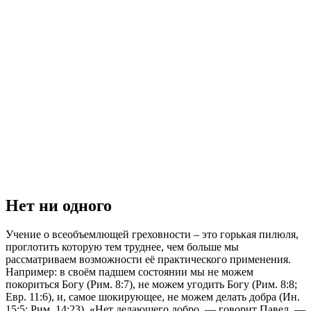
Нет ни одного
Учение о всеобъемлющей греховности – это горькая пилюля,
проглотить которую тем труднее, чем больше мы
рассматриваем возможности её практического применения.
Например: в своём падшем состоянии мы не можем
покориться Богу (Рим. 8:7), не можем угодить Богу (Рим. 8:8;
Евр. 11:6), и, самое шокирующее, не можем делать добра (Ин.
15:5; Рим. 14:23). «Нет делающего добро, — говорит Павел, —