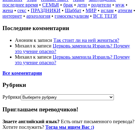
последнее время
•
СЕМЬЯ
•
брак
•
дети
•
родители
•
муж
•
жена
•
секс
•
ПРАЗДНИКИ
•
Шаббат
•
МИР
•
ислам
•
атеизм
•
интернет
•
археология
•
гомосексуализм
•
ВСЕ ТЕГИ
Последние комментарии
Аноним
к записи
Так стоит ли на ней жениться?
Михаил
к записи
Церковь заменила Израиль? Почему
это учение опасно?
Михаил
к записи
Церковь заменила Израиль? Почему
это учение опасно?
Все комментарии
Рубрики
Рубрики
Приглашаем переводчиков!
Знаете английский язык?
Есть опыт письменного перевода?
Хотите послужить?
Тогда мы ищем Вас :)
Пожертвовать / donate