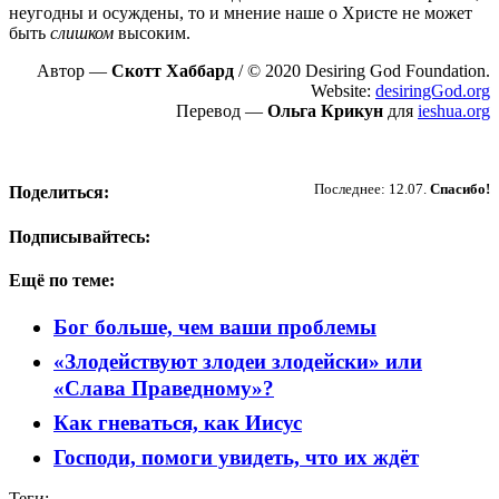
неугодны и осуждены, то и мнение наше о Христе не может
быть
слишком
высоким.
Автор —
Скотт Хаббард
/ © 2020 Desiring God Foundation.
Website:
desiringGod.org
Перевод —
Ольга Крикун
для
ieshua.org
Пожертвовать
Последнее: 12.07.
Спасибо!
Поделиться:
Подписывайтесь:
Ещё по теме:
Бог больше, чем ваши проблемы
«Злодействуют злодеи злодейски» или
«Слава Праведному»?
Как гневаться, как Иисус
Господи, помоги увидеть, что их ждёт
Теги: