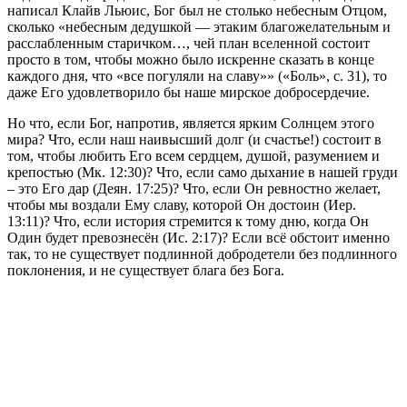
написал Клайв Льюис, Бог был не столько небесным Отцом,
сколько «небесным дедушкой — этаким благожелательным и
расслабленным старичком…, чей план вселенной состоит
просто в том, чтобы можно было искренне сказать в конце
каждого дня, что «все погуляли на славу»» («Боль», с. 31), то
даже Его удовлетворило бы наше мирское добросердечие.
Но что, если Бог, напротив, является ярким Солнцем этого
мира? Что, если наш наивысший долг (и счастье!) состоит в
том, чтобы любить Его всем сердцем, душой, разумением и
крепостью (Мк. 12:30)? Что, если само дыхание в нашей груди
– это Его дар (Деян. 17:25)? Что, если Он ревностно желает,
чтобы мы воздали Ему славу, которой Он достоин (Иер.
13:11)? Что, если история стремится к тому дню, когда Он
Один будет превознесён (Ис. 2:17)? Если всё обстоит именно
так, то не существует подлинной добродетели без подлинного
поклонения, и не существует блага без Бога.