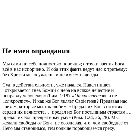
Не имея оправдания
Мы сами по себе полностью порочны; с точки зрения Бога,
всё в нас испорчено. И оба этих факта ведут нас к третьему:
без Христа мы осуждены и не имеем надежды.
Суд, в действительности, уже начался. Павел пишет:
«открывается гнев Божий с неба на всякое нечестие и
неправду человеков» (Рим. 1:18).
«Открывается»
, а не
«откроется»
. И как же Бог являет Свой гнев? Предавая нас
грехам, которые мы так любим. «Предал их Бог в похотях
сердец их нечистоте…, предал их Бог постыдным страстям…,
предал их Бог превратному уму» (Рим. 1:24, 26, 28). Мы
желали свободы от Бога, не осознавая, что, чем свободнее от
Него мы становимся, тем больше порабощаемся греху.