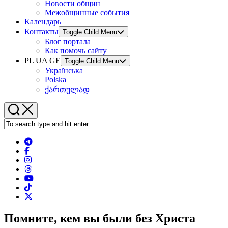
Новости общин
Межобщинные события
Календарь
Контакты
Toggle Child Menu
Блог портала
Как помочь сайту
PL UA GE
Toggle Child Menu
Українська
Polska
ქართულად
Помните, кем вы были без Христа