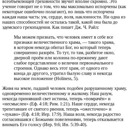
всеобъемлющей греховности звучит вполне скромно. Это
учение говорит не о том, что мы максимально испорчены (как
некоторые ошибочно полагают), но лишь что испорчена
каждая наша часть: ум, сердце, воля, наклонности. Ни одна из
наших способностей не осталась такой, какой она была до
эдемского грехопадения. Как пишет Дж. Ч. Райл:
Мы можем признать, что человек имеет в себе все
признаки величественного храма, — такого храма,
в котором некогда обитал Бог, но который теперь
совершенно разорён. То тут, то там, разбитое окно,
дверной проём или колонна по-прежнему дают
слабое представление о величии первоначального
строения. Однако весь этот храм, от одного его
конца до другого, утратил былую славу и некогда
высокое положение (Holiness, 5).
Живя на земле, падший человек подобен разрушенному храму,
одновременно величественному и жалкому. Наш разум,
некогда принявший свет истины, теперь «помрачён» и
«несмыслен» (Еф. 4:18; Рим. 1:21). Наше сердце, некогда
трепетавшее от святого рвения, теперь «ожесточено» и
«лукаво» (Еф. 4:18; Иер. 17:9). Наша воля, некогда радостно
согласившаяся с Божьими повелениями, теперь отказывается
внимать Его голосу (Иер. 9:6; Ин. 5:39-40).