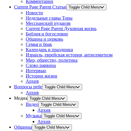
Комментарии
Current Page Parent
Статьи
Toggle Child Menu
Новости
Недельные главы Торы
Мессианский иудаизм
Current Page Parent
Духовная жизнь
Библия и богословие
Община и церковь
Семья и брак
Календарь и праздники
Израиль, еврейская история, антисемитизм
Мир, общество, политика
Слово раввина
Интервью
Истории жизни
Архив
Вопросы ребе
Toggle Child Menu
Архив
Медиа
Toggle Child Menu
Видео
Toggle Child Menu
Архив
Музыка
Toggle Child Menu
Архив
Общины
Toggle Child Menu