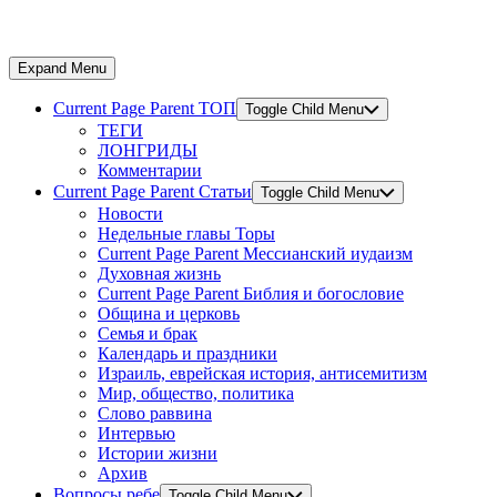
Expand Menu
Current Page Parent
ТОП
Toggle Child Menu
ТЕГИ
ЛОНГРИДЫ
Комментарии
Current Page Parent
Статьи
Toggle Child Menu
Новости
Недельные главы Торы
Current Page Parent
Мессианский иудаизм
Духовная жизнь
Current Page Parent
Библия и богословие
Община и церковь
Семья и брак
Календарь и праздники
Израиль, еврейская история, антисемитизм
Мир, общество, политика
Слово раввина
Интервью
Истории жизни
Архив
Вопросы ребе
Toggle Child Menu