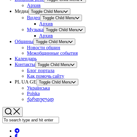
Архив
Медиа
Toggle Child Menu
Видео
Toggle Child Menu
Архив
Музыка
Toggle Child Menu
Архив
Общины
Toggle Child Menu
Новости общин
Межобщинные события
Календарь
Контакты
Toggle Child Menu
Блог портала
Как помочь сайту
PL UA GE
Toggle Child Menu
Українська
Polska
ქართულად