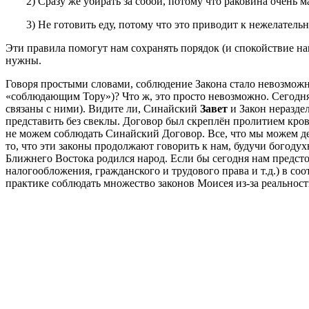
2) Сразу же убирать за собой, потому что раковина очень м
3) Не готовить еду, потому что это приводит к нежелатель
Эти правила помогут нам сохранять порядок (и спокойствие наше
нужны.
Говоря простыми словами, соблюдение Закона стало невозможн
«соблюдающим Тору»)? Что ж, это просто невозможно. Сегодня 
связаны с ними). Видите ли, Синайский
Завет
и Закон неразде
представить без свеклы. Договор был скреплён пролитием кро
не можем соблюдать Синайский Договор. Все, что мы можем дел
то, что эти законы продолжают говорить к нам, будучи богоду
Ближнего Востока родился народ. Если бы сегодня нам предсто
налогообложения, гражданского и трудового права и т.д.) в со
практике соблюдать множество законов Моисея из-за реальнос