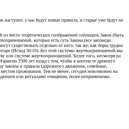
н наступит, у нас будут новые правила, и старые уже будут не
й из чисто теоретических соображений соблюдать Закон (быть
воприношений, которые есть суть Закона (все заповеди
могут существовать отдельно от него, так же, как борщ трудно
алтаре (Исход 30:10). Без этой системы жертвоприношений мы
тву или системе жертвоприношений. Более того, несмотря на
зраилю 3500 лет назад с тем, чтобы в контексте древнего
оду законы и правила (дорожного движения, семейные,
и местом проживания. Тем не менее, сегодня невозможно на
владением или ритуалами очищения, более неприменимы.