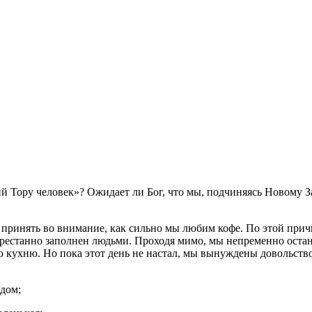
й Тору человек»? Ожидает ли Бог, что мы, подчиняясь Новому За
принять во внимание, как сильно мы любим кофе. По этой причи
непрестанно заполнен людьми. Проходя мимо, мы непременно ост
кухню. Но пока этот день не настал, мы вынуждены довольствова
ядом;