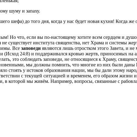
аленькая;
ному шуму и запаху.
го шефа) до того дня, когда у нас будет новая кухня! Когда же о
ым! Но что, если вы по-настоящему хотите всем сердцем и душо
не существует института священства, нет Храма и системы жерт
лимы. Все
заповеди
являются лишь отростком этого Завета, и не 
ви (Исход 24:8) и поддерживался кровью жертв, приносимых на 
ать, это соблюдать заповеди, не относящиеся к Храму, священс
хновенными, мы должны помнить, что многие из них были даны И
яло стоять у истоков образования нации, мы бы дали этому нар
ответствии с текущей ситуацией и временем, его образом жизни 
ти, в которой мы живём. Например, вопросы, связанные с рабо