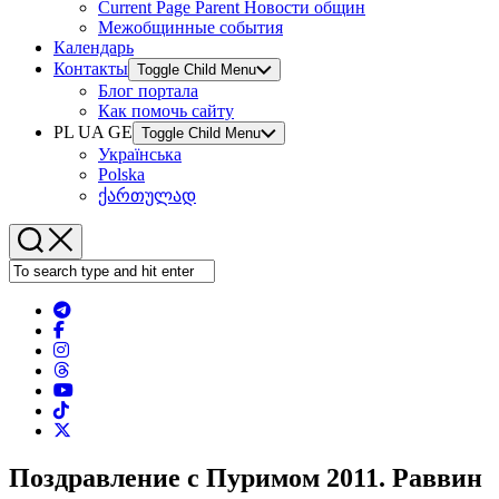
Current Page Parent
Новости общин
Межобщинные события
Календарь
Контакты
Toggle Child Menu
Блог портала
Как помочь сайту
PL UA GE
Toggle Child Menu
Українська
Polska
ქართულად
Поздравление с Пуримом 2011. Раввин