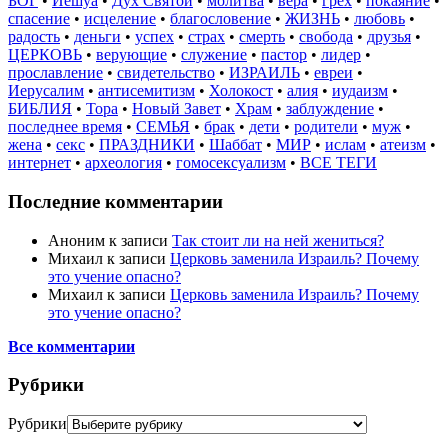
БОГ
•
Иешуа
•
Дух Святой
•
молитва
•
вера
•
грех
•
покаяние
•
спасение
•
исцеление
•
благословение
•
ЖИЗНЬ
•
любовь
•
радость
•
деньги
•
успех
•
страх
•
смерть
•
свобода
•
друзья
•
ЦЕРКОВЬ
•
верующие
•
служение
•
пастор
•
лидер
•
прославление
•
свидетельство
•
ИЗРАИЛЬ
•
евреи
•
Иерусалим
•
антисемитизм
•
Холокост
•
алия
•
иудаизм
•
БИБЛИЯ
•
Тора
•
Новый Завет
•
Храм
•
заблуждение
•
последнее время
•
СЕМЬЯ
•
брак
•
дети
•
родители
•
муж
•
жена
•
секс
•
ПРАЗДНИКИ
•
Шаббат
•
МИР
•
ислам
•
атеизм
•
интернет
•
археология
•
гомосексуализм
•
ВСЕ ТЕГИ
Последние комментарии
Аноним
к записи
Так стоит ли на ней жениться?
Михаил
к записи
Церковь заменила Израиль? Почему
это учение опасно?
Михаил
к записи
Церковь заменила Израиль? Почему
это учение опасно?
Все комментарии
Рубрики
Рубрики