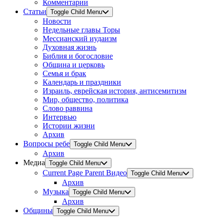
Комментарии
Статьи
Toggle Child Menu
Новости
Недельные главы Торы
Мессианский иудаизм
Духовная жизнь
Библия и богословие
Община и церковь
Семья и брак
Календарь и праздники
Израиль, еврейская история, антисемитизм
Мир, общество, политика
Слово раввина
Интервью
Истории жизни
Архив
Вопросы ребе
Toggle Child Menu
Архив
Медиа
Toggle Child Menu
Current Page Parent
Видео
Toggle Child Menu
Архив
Музыка
Toggle Child Menu
Архив
Общины
Toggle Child Menu