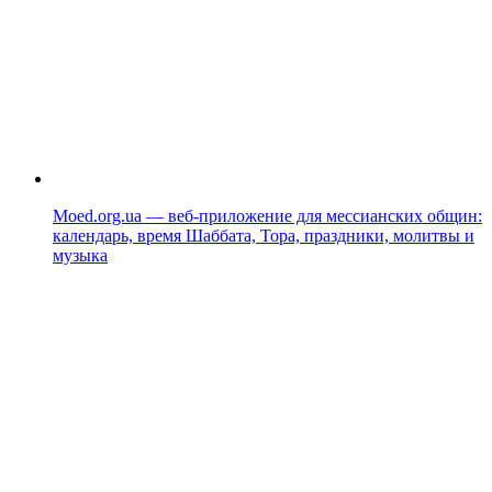
Moed.org.ua — веб-приложение для мессианских общин:
календарь, время Шаббата, Тора, праздники, молитвы и
музыка