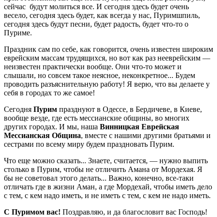
сейчас будут молиться все. И сегодня здесь будет очень
весело, сегодня здесь будет, как всегда у нас, Пуримшпиль,
сегодня здесь будут песни, будет радость, будет что-то о
Пуриме.
Праздник сам по себе, как говорится, очень известен широким
еврейским массам трудящихся, но вот как раз нееврейским —
неизвестен практически вообще. Они что-то может и
слышали, но совсем такое неясное, неконкретное... Будем
проводить разъяснительную работу! Я верю, что вы делаете у
себя в городах то же самое!
Сегодня
Пурим
празднуют в Одессе, в Бердичеве, в Киеве,
вообще везде, где есть мессианские общины, во многих
других городах. И мы, наша
Винницкая Еврейская
Мессианская Община
, вместе с нашими другими братьями и
сестрами по всему миру будем праздновать Пурим.
Что еще можно сказать... Знаете, считается, — нужно выпить
столько в Пурим, чтобы не отличить Амана от Мордехая. Я
бы не советовал этого делать... Важно, конечно, все-таки
отличать где в жизни Аман, а где Мордехай, чтобы иметь дело
с тем, с кем надо иметь, и не иметь с тем, с кем не надо иметь.
С Пуримом вас!
Поздравляю, и да благословит вас Господь!