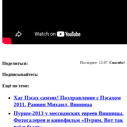
Пожертвовать
Последнее: 12.07.
Спасибо!
Поделиться:
Подписывайтесь:
Ещё по теме:
Хаг Пэсах самэях! Поздравление с Пэсахом
2011. Раввин Михаил, Винница
Пурим-2013 у мессианских евреев Винницы.
Фотогалерея и кинофильм «Пурим. Вот так
всё и было»