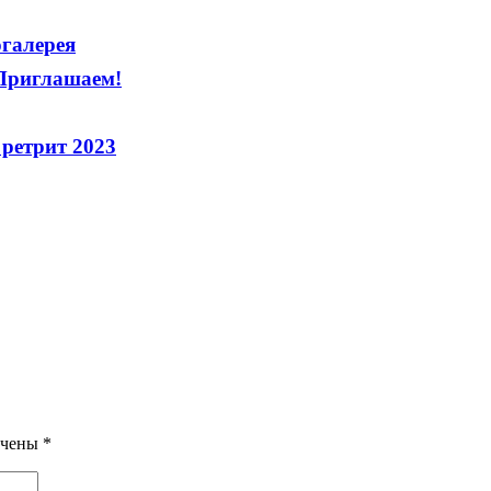
огалерея
 Приглашаем!
ретрит 2023
ечены
*