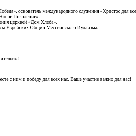
обеда», основатель международного служения «Христос для все
Новое Поколение».
ения церквей «Дом Хлеба».
юза Еврейских Общин Мессианского Иудаизма.
чительно!
те с ним и победу для всех нас. Ваше участие важно для нас!