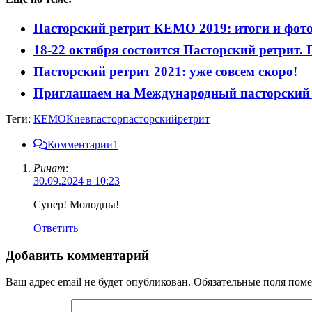
Пасторский ретрит КЕМО 2019: итоги и фот
18-22 октября состоится Пасторский ретрит.
Пасторский ретрит 2021: уже совсем скоро!
Приглашаем на Международный пасторский 
Теги:
КЕМО
Киев
пастор
пасторский
ретрит
Комментарии
1
Ринат
:
30.09.2024 в 10:23
Супер! Молодцы!
Ответить
Добавить комментарий
Ваш адрес email не будет опубликован.
Обязательные поля пом