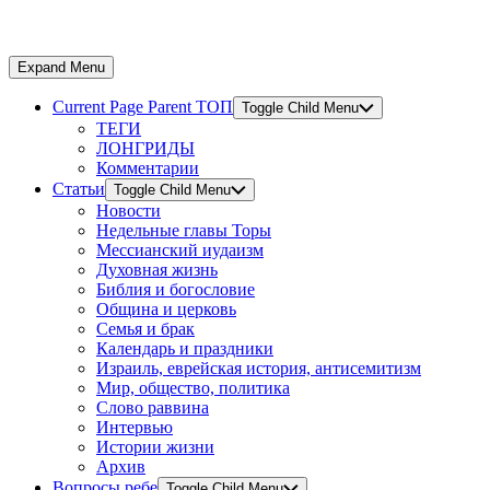
Expand Menu
Current Page Parent
ТОП
Toggle Child Menu
ТЕГИ
ЛОНГРИДЫ
Комментарии
Статьи
Toggle Child Menu
Новости
Недельные главы Торы
Мессианский иудаизм
Духовная жизнь
Библия и богословие
Община и церковь
Семья и брак
Календарь и праздники
Израиль, еврейская история, антисемитизм
Мир, общество, политика
Слово раввина
Интервью
Истории жизни
Архив
Вопросы ребе
Toggle Child Menu