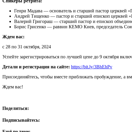
Спикеры ретрита:
Генри Мадава — основатель и старший пастор церквей «П
Андрей Тищенко — пастор и старший епископ церквей «
Валерий Григораш — старший пастор и епископ объедин
Борис Грисенко — раввин КЕМО Киев, председатель Со
Ждем вас:
с 28 по 31 октября, 2024
Успейте зарегистрироваться по лучшей цене до 9 октября вклю
Детали и регистрация на сайте:
https://bit.ly/3BhEhPv
Присоединяйтесь, чтобы вместе приближать пробуждение, а вмес
Ждем вас!
Поделиться:
Подписывайтесь:
Ещё по теме: