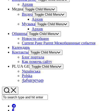
Архив
Медиа
Toggle Child Menu
Видео
Toggle Child Menu
Архив
Музыка
Toggle Child Menu
Архив
Общины
Toggle Child Menu
Новости общин
Current Page Parent
Межобщинные события
Календарь
Контакты
Toggle Child Menu
Блог портала
Как помочь сайту
PL UA GE
Toggle Child Menu
Українська
Polska
ქართულად