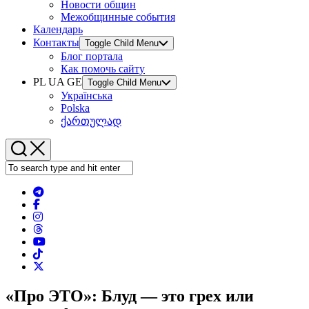
Новости общин
Межобщинные события
Календарь
Контакты
Toggle Child Menu
Блог портала
Как помочь сайту
PL UA GE
Toggle Child Menu
Українська
Polska
ქართულად
«Про ЭТО»: Блуд — это грех или