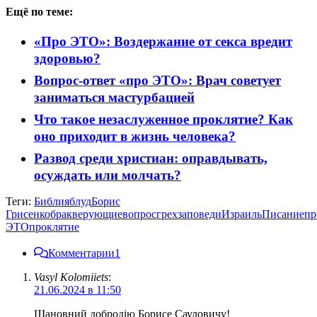
Ещё по теме:
«Про ЭТО»: Воздержание от секса вредит
здоровью?
Вопрос-ответ «про ЭТО»: Врач советует
заниматься мастурбацией
Что такое незаслуженное проклятие? Как
оно приходит в жизнь человека?
Развод среди христиан: оправдывать,
осуждать или молчать?
Теги:
Библия
блуд
Борис
Грисенко
брак
верующие
вопрос
грех
заповеди
Израиль
Писание
пр
ЭТО
проклятие
Комментарии
1
Vasyl Kolomiiets
:
21.06.2024 в 11:50
Шановний добродію Борисе Сауловичу!