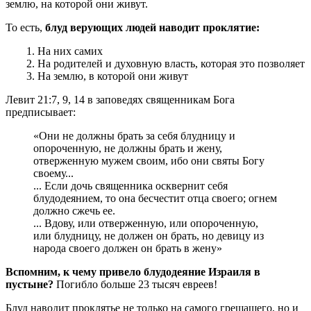
землю, на которой они живут.
То есть,
блуд верующих людей наводит проклятие:
1. На них самих
2. На родителей и духовную власть, которая это позволяет
3. На землю, в которой они живут
Левит 21:7, 9, 14 в заповедях священникам Бога
предписывает:
«Они не должны брать за себя блудницу и
опороченную, не должны брать и жену,
отверженную мужем своим, ибо они святы Богу
своему...
... Если дочь священника осквернит себя
блудодеянием, то она бесчестит отца своего; огнем
должно сжечь ее.
... Вдову, или отверженную, или опороченную,
или блудницу, не должен он брать, но девицу из
народа своего должен он брать в жену»
Вспомним, к чему привело блудодеяние Израиля в
пустыне?
Погибло больше 23 тысяч евреев!
Блуд наводит проклятье не только на самого грешащего, но и