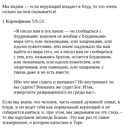
Мы видим — если верующий впадает в блуд, то это очень
сильно на нем сказывается!
1 Коринфянам 5:9-13:
«Я писал вам в послании — не сообщаться с
блудниками; впрочем не вообще с блудниками
мира сего, или лихоимцами, или хищниками, или
идолослужителями, ибо иначе надлежало бы вам
выйти из мира сего, но я писал вам не сообщаться
с тем, кто, называясь братом, остается блудником,
или лихоимцем, или идолослужителем, или
злоречивым, или пьяницею, или хищником; с
таким даже и не есть вместе.
Ибо что мне судить и внешних? Не внутренних ли
вы судите? Внешних же судит Бог. Итак,
извергните развращенного из среды вас».
Если мы знаем, что человек, часть нашей духовной семьи, в
блуде, и он ведет себя как нормальный верующий и не
собирается каяться, и, при этом, мы закрываем на это глаза, –
то мы нарушаем заповедь Божью. Это как раз то самое
осквернение, о котором написано в Торе.