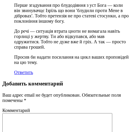
Перше згадування про блудодіяння з уст Бога — коли
він звинувачцє Ізрїль що вони 'блудили проти Мене в
дібровах'. Тобто претензія не про статеві стосунки, а про
поклоніння іншому богу.
До речі — ситуація втрата цноти не вимагала навіть
горлиці у жертву. Ти або відкупався, або мав
одружитися. Тобто не дуже вже й гріх. А так — просто
справа грошей.
Просив би надати посилання на цикл ваших проповідей
на цю тему.
Ответить
Добавить комментарий
Ваш адрес email не будет опубликован.
Обязательные поля
помечены
*
Комментарий