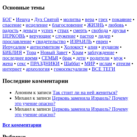
Основные темы
БОГ
•
Иешуа
•
Дух Святой
•
молитва
•
вера
•
грех
•
покаяние
•
спасение
•
исцеление
•
благословение
•
ЖИЗНЬ
•
любовь
•
радость
•
деньги
•
успех
•
страх
•
смерть
•
свобода
•
друзья
•
ЦЕРКОВЬ
•
верующие
•
служение
•
пастор
•
лидер
•
прославление
•
свидетельство
•
ИЗРАИЛЬ
•
евреи
•
Иерусалим
•
антисемитизм
•
Холокост
•
алия
•
иудаизм
•
БИБЛИЯ
•
Тора
•
Новый Завет
•
Храм
•
заблуждение
•
последнее время
•
СЕМЬЯ
•
брак
•
дети
•
родители
•
муж
•
жена
•
секс
•
ПРАЗДНИКИ
•
Шаббат
•
МИР
•
ислам
•
атеизм
•
интернет
•
археология
•
гомосексуализм
•
ВСЕ ТЕГИ
Последние комментарии
Аноним
к записи
Так стоит ли на ней жениться?
Михаил
к записи
Церковь заменила Израиль? Почему
это учение опасно?
Михаил
к записи
Церковь заменила Израиль? Почему
это учение опасно?
Все комментарии
Рубрики