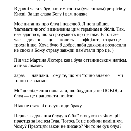
В давні часи я був частим гостем (учасником) ретрітів у
Києві. За що слава Богу і вам подяка.
Моє питання про блуд і перелюб. Я не знайшов
'математичного' визначення цим термінам в біблії. Так,
нам здається, що всі розуміють що це таке. В той же
час — диякон — це — колись — 'офіціант', а зараз це
трохи інше. Хоча було б добре, якби диякони розносили
не свою а Божу страву завжди пам'ятали про це. )
Під час Мартіна Лютера кава була сатанинським напієм,
а пиво ліками.
Зараз — навпаки. Тому те, що ми 'точно знаємо' — ми
точно не знаємо.
Мої дослідження показали, що блудниця це ПОВІЯ, а
блуд — це працювати повією.
Ніяк не статеві стосунки до браку.
Перше згадування блуду в біблії стосуються Фомарі і
праотця за іменем Іуда. Чогось їх не побили камінням.
Чому? Праотцям закон не писано? Чи то не був блуд?