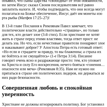
объявил, что сыны Царства «свободны» от этой обязанности,
но затем Иисус сказал Своим последователям всё равно
заплатить налоги. И, чтобы подтвердить, что они всегда могут
полагаться на Божье обеспечение, Иисус даёт им монеты изо
рта рыбы (Матфея 17:25–27)!
В 13-й главе Послания к Римлянам Павел замечает, что
политические власти действительно «страшны», но только
для тех, кто делает злое (3-й стих). Если христиане не хотят
жить в страхе перед этими властями, тогда ответ прост: не
делать зла. Но что, если нечестивые правители поощряют злое
и наказывают доброе? У Апостола Петра есть готовый ответ:
«Но если и страдаете за правду, то вы блаженны; а страха их
не бойтесь и не смущайтесь» (1-е Петра 3:14). Писание
говорит очень ясно и раздражающе просто: тем, кто уповает
на Христа и силу Его воскресения, нечего бояться «гонения…
опасности или меча» (Римлянам 8:35). Нам не нужно ни
прятаться в страхе
от
политических лидеров, ни держаться
за
них ради безопасности.
Совершенная любовь и спокойная
уверенность
Христиане не должны игнорировать политику. Бог установил