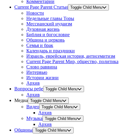
Комментарии
Current Page Parent
Статьи
Toggle Child Menu
Новости
Недельные главы Торы
Мессианский иудаизм
Духовная жизнь
Библия и богословие
Община и церковь
Семья и брак
Календарь и праздники
Израиль, еврейская история, антисемитизм
Current Page Parent
Мир, общество, политика
Слово раввина
Интервью
Истории жизни
Архив
Вопросы ребе
Toggle Child Menu
Архив
Медиа
Toggle Child Menu
Видео
Toggle Child Menu
Архив
Музыка
Toggle Child Menu
Архив
Общины
Toggle Child Menu