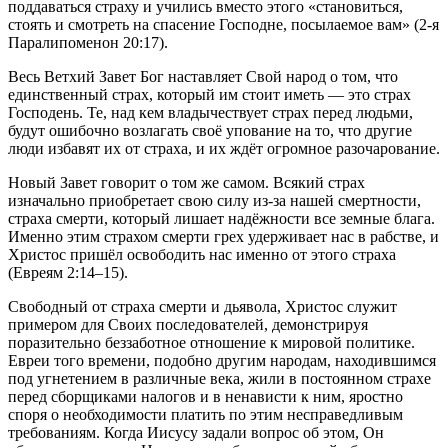
поддаваться страху и учились вместо этого «становиться,
стоять и смотреть на спасение Господне, посылаемое вам» (2-я
Паралипоменон 20:17).
Весь Ветхий Завет Бог наставляет Свой народ о том, что
единственный страх, который им стоит иметь — это страх
Господень. Те, над кем владычествует страх перед людьми,
будут ошибочно возлагать своё упование на то, что другие
люди избавят их от страха, и их ждёт огромное разочарование.
Новый Завет говорит о том же самом. Всякий страх
изначально приобретает свою силу из-за нашей смертности,
страха смерти, который лишает надёжности все земные блага.
Именно этим страхом смерти грех удерживает нас в рабстве, и
Христос пришёл освободить нас именно от этого страха
(Евреям 2:14–15).
Свободный от страха смерти и дьявола, Христос служит
примером для Своих последователей, демонстрируя
поразительно беззаботное отношение к мировой политике.
Евреи того времени, подобно другим народам, находившимся
под угнетением в различные века, жили в постоянном страхе
перед сборщиками налогов и в ненависти к ним, яростно
споря о необходимости платить по этим несправедливым
требованиям. Когда Иисусу задали вопрос об этом, Он