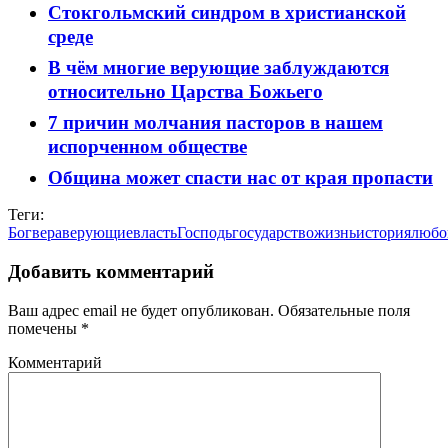
Стокгольмский синдром в христианской
среде
В чём многие верующие заблуждаются
относительно Царства Божьего
7 причин молчания пасторов в нашем
испорченном обществе
Община может спасти нас от края пропасти
Теги:
Бог
вера
верующие
власть
Господь
государство
жизнь
история
любо
Добавить комментарий
Ваш адрес email не будет опубликован.
Обязательные поля
помечены
*
Комментарий