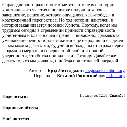
Справедливости ради стоит отметить, что не все истории
христианского участия в политике получили хорошее
завершение, решение, которое ощущалось как «победа» в
краткосрочной перспективе. Но ход истории длителен, и
история заканчивается победой Христа. Поэтому, когда мы
трудимся сегодня в стремлении принести справедливость
угнетённым и благо нашей стране — возможно, сражаясь за
уменьшение бедности или за жизни ещё не родившихся детей
— мы можем делать это, будучи освобождены от страха перед
людьми и смертью, в совершенной любви и полной
уверенности, что битва принадлежит Господу. Давайте же
делать то, что мы должны, и победа станет нашей наградой.
Автор —
Брэд Литтлджон
/
thegospelcoalition.org
Перевод —
Виталий Рогонский
для
ieshua.org
Пожертвовать
Последнее: 12.07.
Спасибо!
Поделиться:
Подписывайтесь:
Ещё по теме: