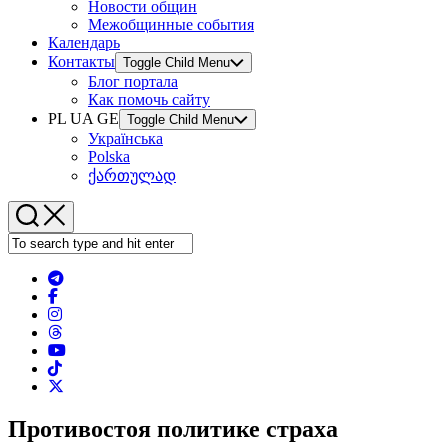
Новости общин
Межобщинные события
Календарь
Контакты
Toggle Child Menu
Блог портала
Как помочь сайту
PL UA GE
Toggle Child Menu
Українська
Polska
ქართულად
Противостоя политике страха