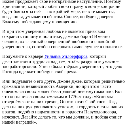
Божье продолжает своё неотвратимое наступление. Поэтому
христианин, который любит свою страну, в конце концов не
будет бояться за неё — по крайней мере, не в те моменты,
когда он задумывается об этом. Скорее, он будет доверять
Божьему побеждающему провидению.
И при этом уверенная любовь не является призывом
сохранять тишину в политике, даже наоборот! Именно
человек, охваченный совершенной любовью и спокойной
уверенностью, способен совершать самое лучшее в политике.
Подумайте о карьере
Уильяма Уилберфорса
, который
десятилетиями трудился над тем, чтобы разрушить ужасное
зло работорговли. У него была твёрдая уверенность, что дело
Господа одержит победу в своё время.
Или подумайте о его друге, Джоне Джее, который решительно
сражался за независимость Америки, но при этом часто
ошеломлял своих коллег бесстрашной невозмутимостью. Вот
что он написал своим землякам в 1776-м году: «Если мы
отвернёмся от наших грехов, Он отвратит Свой гнев. Тогда
дела наших рук увенчаются успехом, а гордость и сила наших
врагов, подобно надменности и гордости Навуходоносора,
исчезнет. Давайте делать то, что мы должны, и победа станет
нашей наградой».