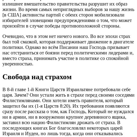
излишнее вмешательство правительства разрушит их образ
жизни. Во время самых неприглядных выборов за нашу жизнь
[в США] активисты партий с обеих сторон мобилизовали
избирателей зловещими предупреждениями о том, что может
произойти в случае победы противоположной стороны.
Очевидно, что в этом нет ничего нового. Во все эпохи страх
был той смазкой, которая поддерживает движение в двигателе
политики. Однако во всём Писании наш Господь призывает
нас отстраниться от боязни перед политическими лидерами и,
вместо страха, принимать участие в политике со спокойной
уверенностью.
Свобода над страхом
В 8-й главе 1-й Книги Царств Израильтяне потребовали себе
царя. Зачем? Они устали жить в страхе перед своими соседями
Филистимлянами. Они хотели иметь правителя, который
защитил бы их (1-я Царств 8:20). Их требования появляются
сразу после рассказа о том, как Господь, Который не нуждался
ни в армии, ни в вооружении крупнее деревянного ящика,
заставил всю нацию Филистимлян дрожать от страха. В
последующих книгах Бог благословлял некоторых царей
Израиля и Иудеи, но лишь тогда, когда они отказывались