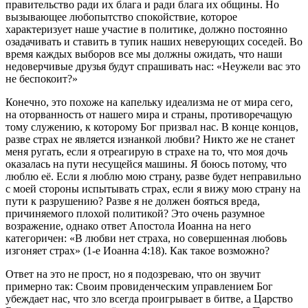
правительство ради их блага и ради блага их общины. Но
вызывающее любопытство спокойствие, которое
характеризует наше участие в политике, должно постоянно
озадачивать и ставить в тупик наших неверующих соседей. Во
время каждых выборов все мы должны ожидать, что наши
недоверчивые друзья будут спрашивать нас: «Неужели вас это
не беспокоит?»
Конечно, это похоже на капельку идеализма не от мира сего,
на оторванность от нашего мира и страны, противоречащую
тому служению, к которому Бог призвал нас. В конце концов,
разве страх не является изнанкой любви? Никто же не станет
меня ругать, если я отреагирую в страхе на то, что моя дочь
оказалась на пути несущейся машины. Я боюсь потому, что
люблю её. Если я люблю мою страну, разве будет неправильно
с моей стороны испытывать страх, если я вижу мою страну на
пути к разрушению? Разве я не должен бояться вреда,
причиняемого плохой политикой? Это очень разумное
возражение, однако ответ Апостола Иоанна на него
категоричен: «В любви нет страха, но совершенная любовь
изгоняет страх» (1-е Иоанна 4:18). Как такое возможно?
Ответ на это не прост, но я подозреваю, что он звучит
примерно так: Своим провиденческим управлением Бог
убеждает нас, что зло всегда проигрывает в битве, а Царство