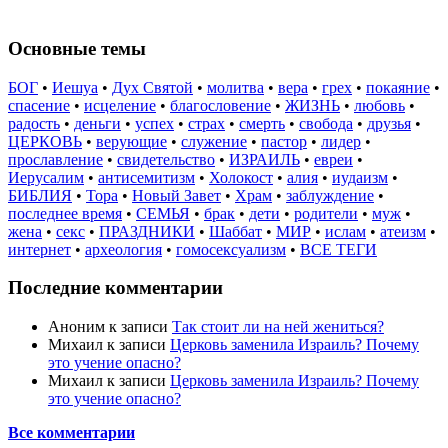
Основные темы
БОГ
•
Иешуа
•
Дух Святой
•
молитва
•
вера
•
грех
•
покаяние
•
спасение
•
исцеление
•
благословение
•
ЖИЗНЬ
•
любовь
•
радость
•
деньги
•
успех
•
страх
•
смерть
•
свобода
•
друзья
•
ЦЕРКОВЬ
•
верующие
•
служение
•
пастор
•
лидер
•
прославление
•
свидетельство
•
ИЗРАИЛЬ
•
евреи
•
Иерусалим
•
антисемитизм
•
Холокост
•
алия
•
иудаизм
•
БИБЛИЯ
•
Тора
•
Новый Завет
•
Храм
•
заблуждение
•
последнее время
•
СЕМЬЯ
•
брак
•
дети
•
родители
•
муж
•
жена
•
секс
•
ПРАЗДНИКИ
•
Шаббат
•
МИР
•
ислам
•
атеизм
•
интернет
•
археология
•
гомосексуализм
•
ВСЕ ТЕГИ
Последние комментарии
Аноним
к записи
Так стоит ли на ней жениться?
Михаил
к записи
Церковь заменила Израиль? Почему
это учение опасно?
Михаил
к записи
Церковь заменила Израиль? Почему
это учение опасно?
Все комментарии