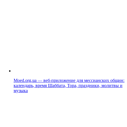
Moed.org.ua — веб-приложение для мессианских общин:
календарь, время Шаббата, Тора, праздники, молитвы и
музыка