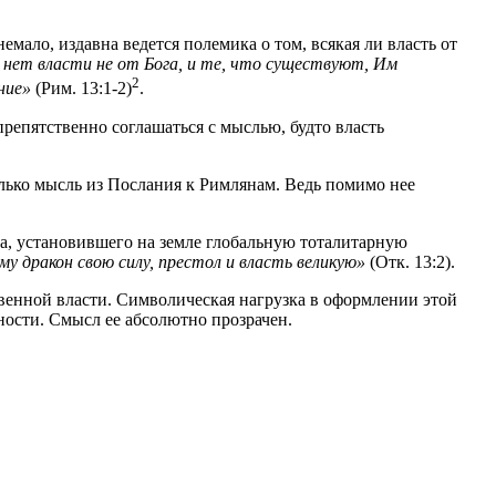
ало, издавна ведется полемика о том, всякая ли власть от
нет власти не от Бога, и те, что существуют, Им
2
ние»
(Рим. 13:1-2)
.
препятственно соглашаться с мыслью, будто власть
олько мысль из Послания к Римлянам. Ведь помимо нее
а, установившего на земле глобальную тоталитарную
му дракон свою силу, престол и власть великую»
(Отк. 13:2).
венной власти. Символическая нагрузка в оформлении этой
ности. Смысл ее абсолютно прозрачен.