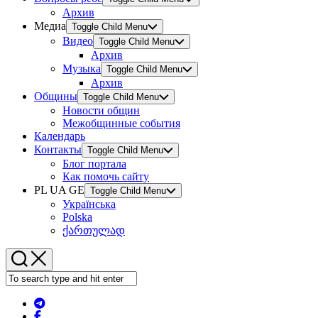
Архив
Медиа
Toggle Child Menu
Видео
Toggle Child Menu
Архив
Музыка
Toggle Child Menu
Архив
Общины
Toggle Child Menu
Новости общин
Межобщинные события
Календарь
Контакты
Toggle Child Menu
Блог портала
Как помочь сайту
PL UA GE
Toggle Child Menu
Українська
Polska
ქართულად