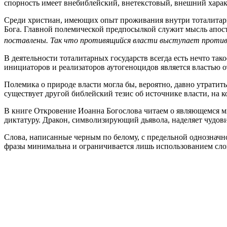
спорность имеет внебиблейский, внетекстовый, внешний харак
Среди христиан, имеющих опыт проживания внутри тоталитарных
Бога. Главной полемической предпосылкой служит мысль апос
поставлены. Так что противящийся власти выступает против 
В деятельности тоталитарных государств всегда есть нечто так
инициаторов и реализаторов аутогеноцидов является властью о
Полемика о природе власти могла бы, вероятно, давно утратит
существует другой библейский тезис об источнике власти, на 
В книге Откровение Иоанна Богослова читаем о являющемся м
диктатуру. Дракон, символизирующий дьявола, наделяет чудо
Слова, написанные черным по белому, с предельной однознач
фразы минимальна и ограничивается лишь использованием слов