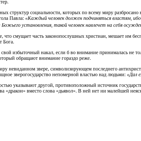
тер.
 структур социальности, которых по всему миру разбросано нем
тола Павла:
«Каждый человек должен подчиняться властям, ибо 
Божьего установления, такой человек навлечет на себя осужде
ое, что смущает часть законопослушных христиан, мешает им бес
т Бога.
ь свой избыточный накал, если б во внимание принималась не т
который обращают внимание гораздо реже.
иру невиданном звере, символизирующем последнего антихрист
вищное зверогосударство непомерной властью над людьми:
«Дал е
ностью указывают другой, противоположный источник государст
а «дракон» вместо слова «дьявол». В ней нет ни малейшей неяс