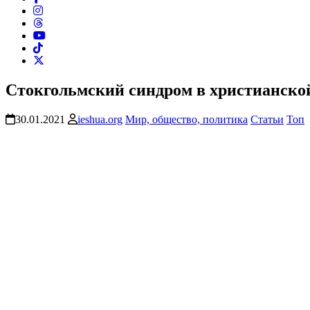
Стокгольмский синдром в христианской
30.01.2021
ieshua.org
Мир, общество, политика
Статьи
Топ