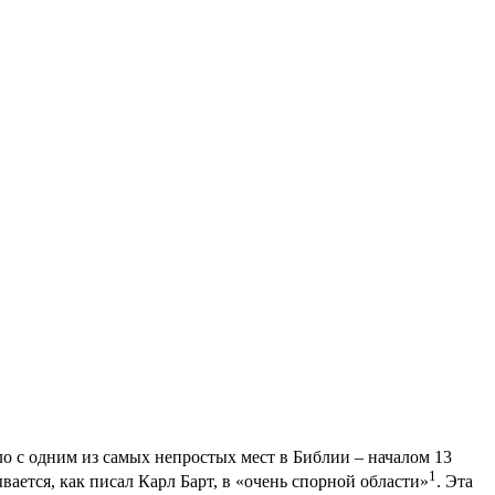
о с одним из самых непростых мест в Библии – началом 13
1
ается, как писал Карл Барт, в «очень спорной области»
. Эта