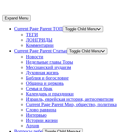
Expand Menu
Current Page Parent
ТОП
Toggle Child Menu
ТЕГИ
ЛОНГРИДЫ
Комментарии
Current Page Parent
Статьи
Toggle Child Menu
Новости
Недельные главы Торы
Мессианский иудаизм
Духовная жизнь
Библия и богословие
Община и церковь
Семья и брак
Календарь и праздники
Израиль, еврейская история, антисемитизм
Current Page Parent
Мир, общество, политика
Слово раввина
Интервью
Истории жизни
Архив
Вопросы ребе
Toggle Child Menu