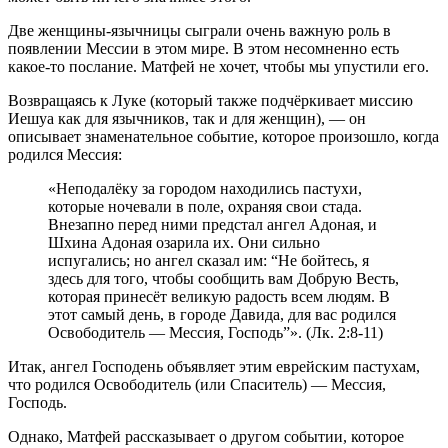
Две женщины-язычницы сыграли очень важную роль в
появлении Мессии в этом мире. В этом несомненно есть
какое-то послание. Матфей не хочет, чтобы мы упустили его.
Возвращаясь к Луке (который также подчёркивает миссию
Иешуа как для язычников, так и для женщин), — он
описывает знаменательное событие, которое произошло, когда
родился Мессия:
«Неподалёку за городом находились пастухи,
которые ночевали в поле, охраняя свои стада.
Внезапно перед ними предстал ангел Адоная, и
Шхина Адоная озарила их. Они сильно
испугались; но ангел сказал им: “Не бойтесь, я
здесь для того, чтобы сообщить вам Добрую Весть,
которая принесёт великую радость всем людям. В
этот самый день, в городе Давида, для вас родился
Освободитель — Мессия, Господь”». (Лк. 2:8-11)
Итак, ангел Господень объявляет этим еврейским пастухам,
что родился Освободитель (или Спаситель) — Мессия,
Господь.
Однако, Матфей рассказывает о другом событии, которое