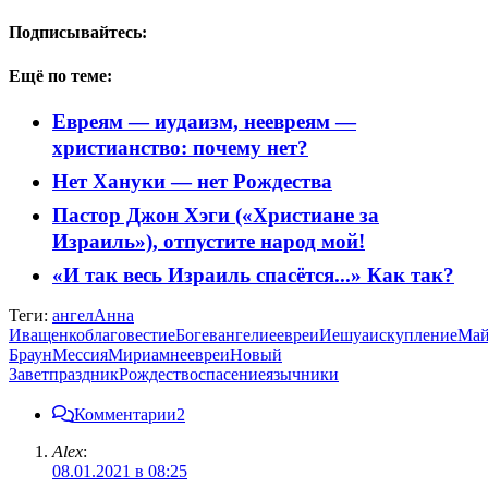
Подписывайтесь:
Ещё по теме:
Евреям — иудаизм, неевреям —
христианство: почему нет?
Нет Хануки — нет Рождества
Пастор Джон Хэги («Христиане за
Израиль»), отпустите народ мой!
«И так весь Израиль спасётся...» Как так?
Теги:
ангел
Анна
Иващенко
благовестие
Бог
евангелие
евреи
Иешуа
искупление
Май
Браун
Мессия
Мириам
неевреи
Новый
Завет
праздник
Рождество
спасение
язычники
Комментарии
2
Alex
:
08.01.2021 в 08:25