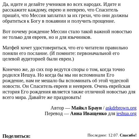
Да, идите и делайте учеников во всех народах. Идите и
расскажите каждому, еврею и нееврею, что Спаситель
пришёл, что Мессия заплатил за их грехи, что они должны
обратиться к Богу в покаянии и получить прощение.
Вот почему рождение Мессии стало такой важной новостью
не только для евреев, но и для язычников.
Матфей хочет удостовериться, что его читатели правильно
поняли его послание. (И помните: первоначальной его
целевой аудиторией были евреи.)
Конечно же, до сих пор ведутся споры о том, когда точно
родился Иешуа. Но когда бы мы ни вспоминали Его
рождение, нам не мешало бы вспоминать об этой чудесной
новости. Он Спаситель евреев и неевреев. Очень еврейская
история Его рождения является также отличной новостью для
всего мира. Давайте же праздновать!
Автор —
Майкл Браун
/
askdrbrown.org
Перевод —
Анна Иващенко
для
ieshua.org
Пожертвовать
Последнее: 12.07.
Спасибо!
Поделиться: