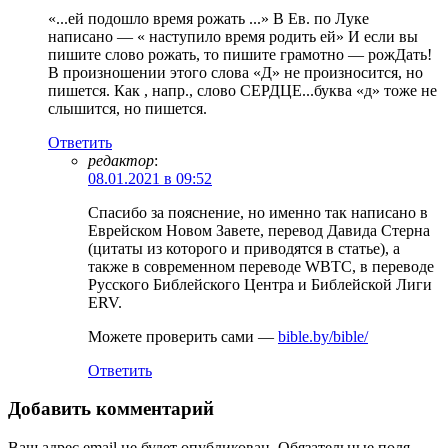
«...ей подошло время рожать ...» В Ев. по Луке
написано — « наступило время родить ей» И если вы
пишите слово рожать, то пишите грамотно — рожДать!
В произношении этого слова «Д» не произносится, но
пишется. Как , напр., слово СЕРДЦЕ...буква «д» тоже не
слышится, но пишется.
Ответить
редактор
:
08.01.2021 в 09:52
Спасибо за пояснение, но именно так написано в
Еврейском Новом Завете, перевод Давида Стерна
(цитаты из которого и приводятся в статье), а
также в современном переводе WBTC, в переводе
Русского Библейского Центра и Библейской Лиги
ERV.
Можете проверить сами —
bible.by/bible/
Ответить
Добавить комментарий
Ваш адрес email не будет опубликован.
Обязательные поля