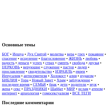
Основные темы
БОГ
•
Иешуа
•
Дух Святой
•
молитва
•
вера
•
грех
•
покаяние
•
спасение
•
исцеление
•
благословение
•
ЖИЗНЬ
•
любовь
•
радость
•
деньги
•
успех
•
страх
•
смерть
•
свобода
•
друзья
•
ЦЕРКОВЬ
•
верующие
•
служение
•
пастор
•
лидер
•
прославление
•
свидетельство
•
ИЗРАИЛЬ
•
евреи
•
Иерусалим
•
антисемитизм
•
Холокост
•
алия
•
иудаизм
•
БИБЛИЯ
•
Тора
•
Новый Завет
•
Храм
•
заблуждение
•
последнее время
•
СЕМЬЯ
•
брак
•
дети
•
родители
•
муж
•
жена
•
секс
•
ПРАЗДНИКИ
•
Шаббат
•
МИР
•
ислам
•
атеизм
•
интернет
•
археология
•
гомосексуализм
•
ВСЕ ТЕГИ
Последние комментарии