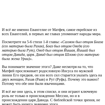
И всё же именно Евангелие от Матфея, самое еврейское из
всех Евангелий, в первых же главах упоминает народы мира.
Посмотрите на 5-6 стихи 1-й главы:
«Салмон был отцом Боаза
(его матерью была Рахав), Боаз был отцом Оведа (его
матерью была Рут), Овед был отцом Йишая, Йишай был
отцом Давида, царя. Давид был отцом Шломо (его матерью
была жена Урии)»
.
Вы понимаете значение этого? Даже несмотря на то, что
Матфей прослеживает родословную Иисуса по мужской
линии Его предков, он изо всех сил старается указать здесь на
двух женщин, Рахав (Раав) и Рут (Руфь). Почему это важно?
Потому что обе они были язычницами.
И всё же они здесь, в этом списке, и они играют ключевую
роль не только в происхождении Мессии, но и в
происхождении царя Давида. С библейской точки зрения, не
может быть ничего значимее этого.