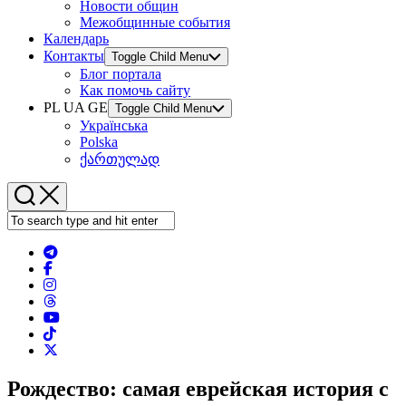
Новости общин
Межобщинные события
Календарь
Контакты
Toggle Child Menu
Блог портала
Как помочь сайту
PL UA GE
Toggle Child Menu
Українська
Polska
ქართულად
Рождество: самая еврейская история с