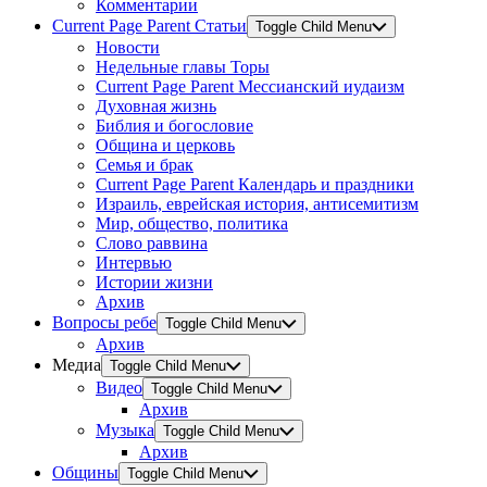
Комментарии
Current Page Parent
Статьи
Toggle Child Menu
Новости
Недельные главы Торы
Current Page Parent
Мессианский иудаизм
Духовная жизнь
Библия и богословие
Община и церковь
Семья и брак
Current Page Parent
Календарь и праздники
Израиль, еврейская история, антисемитизм
Мир, общество, политика
Слово раввина
Интервью
Истории жизни
Архив
Вопросы ребе
Toggle Child Menu
Архив
Медиа
Toggle Child Menu
Видео
Toggle Child Menu
Архив
Музыка
Toggle Child Menu
Архив
Общины
Toggle Child Menu