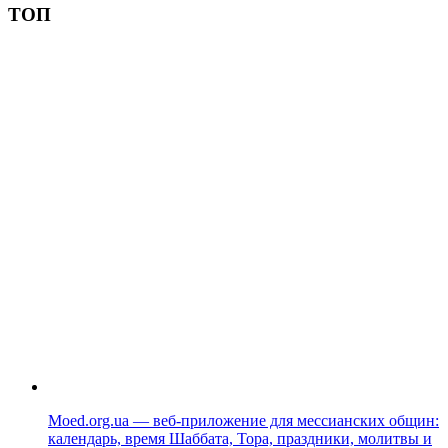
ТОП
Moed.org.ua — веб-приложение для мессианских общин:
календарь, время Шаббата, Тора, праздники, молитвы и