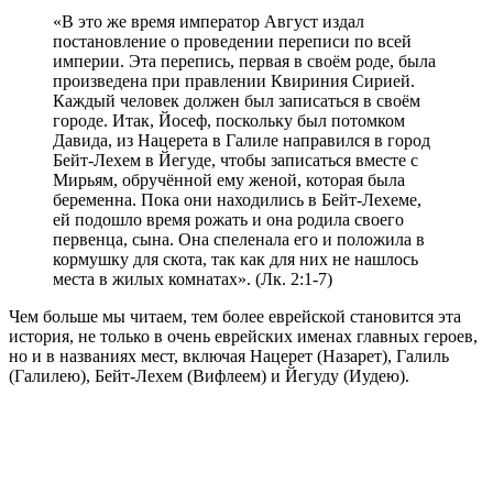
«В это же время император Август издал
постановление о проведении переписи по всей
империи. Эта перепись, первая в своём роде, была
произведена при правлении Квириния Сирией.
Каждый человек должен был записаться в своём
городе. Итак, Йосеф, поскольку был потомком
Давида, из Нацерета в Галиле направился в город
Бейт-Лехем в Йегуде, чтобы записаться вместе с
Мирьям, обручённой ему женой, которая была
беременна. Пока они находились в Бейт-Лехеме,
ей подошло время рожать и она родила своего
первенца, сына. Она спеленала его и положила в
кормушку для скота, так как для них не нашлось
места в жилых комнатах». (Лк. 2:1-7)
Чем больше мы читаем, тем более еврейской становится эта
история, не только в очень еврейских именах главных героев,
но и в названиях мест, включая Нацерет (Назарет), Галиль
(Галилею), Бейт-Лехем (Вифлеем) и Йегуду (Иудею).