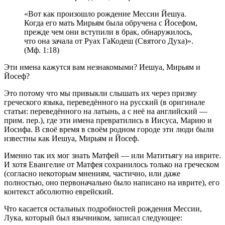
«Вот как произошло рождение Мессии Йешуа.
Когда его мать Мирьям была обручена с Йосефом,
прежде чем они вступили в брак, обнаружилось,
что она зачала от Руах ГаКодеш (Святого Духа)».
(Мф. 1:18)
Эти имена кажутся вам незнакомыми? Иешуа, Мирьям и
Йосеф?
Это потому что мы привыкли слышать их через призму
греческого языка, переведённого на русский (в оригинале
статьи: переведённого на латынь, а с неё на английский —
прим. пер.), где эти имена превратились в Иисуса, Марию и
Иосифа. В своё время в своём родном городе эти люди были
известны как Иешуа, Мирьям и Йосеф.
Именно так их мог знать Матфей — или Матитьягу на иврите.
И хотя Евангелие от Матфея сохранилось только на греческом
(согласно некоторым мнениям, частично, или даже
полностью, оно первоначально было написано на иврите), его
контекст абсолютно еврейский.
Что касается остальных подробностей рождения Мессии,
Лука, который был язычником, записал следующее: