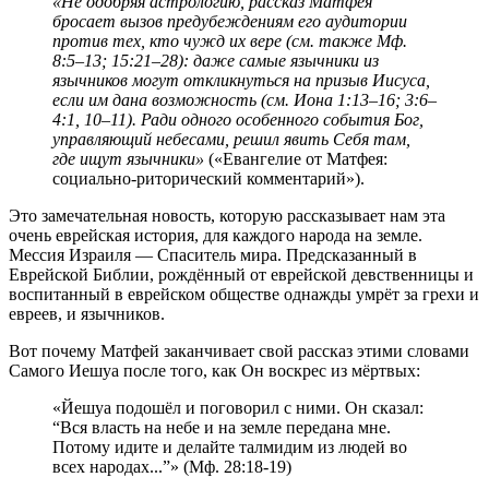
«Не одобряя астрологию, рассказ Матфея
бросает вызов предубеждениям его аудитории
против тех, кто чужд их вере (см. также Мф.
8:5–13; 15:21–28): даже самые язычники из
язычников могут откликнуться на призыв Иисуса,
если им дана возможность (см. Иона 1:13–16; 3:6–
4:1, 10–11). Ради одного особенного события Бог,
управляющий небесами, решил явить Себя там,
где ищут язычники»
(«Евангелие от Матфея:
социально-риторический комментарий»).
Это замечательная новость, которую рассказывает нам эта
очень еврейская история, для каждого народа на земле.
Мессия Израиля — Спаситель мира. Предсказанный в
Еврейской Библии, рождённый от еврейской девственницы и
воспитанный в еврейском обществе однажды умрёт за грехи и
евреев, и язычников.
Вот почему Матфей заканчивает свой рассказ этими словами
Самого Иешуа после того, как Он воскрес из мёртвых:
«Йешуа подошёл и поговорил с ними. Он сказал:
“Вся власть на небе и на земле передана мне.
Потому идите и делайте талмидим из людей во
всех народах...”» (Мф. 28:18-19)