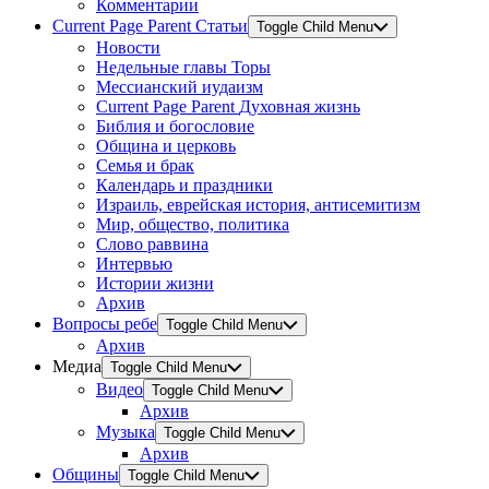
Комментарии
Current Page Parent
Статьи
Toggle Child Menu
Новости
Недельные главы Торы
Мессианский иудаизм
Current Page Parent
Духовная жизнь
Библия и богословие
Община и церковь
Семья и брак
Календарь и праздники
Израиль, еврейская история, антисемитизм
Мир, общество, политика
Слово раввина
Интервью
Истории жизни
Архив
Вопросы ребе
Toggle Child Menu
Архив
Медиа
Toggle Child Menu
Видео
Toggle Child Menu
Архив
Музыка
Toggle Child Menu
Архив
Общины
Toggle Child Menu