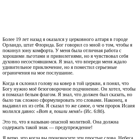
Б
олее 19 лет назад я оказался у церковного алтаря в городе
Орландо, штат Флорида. Бог говорил со мной о том, чтобы я
покинул зону комфорта. У меня была отличная работа с
хорошими льготами и привилегиями, но я чувствовал себя
духовно несостоявшимся. Я знал, что впереди меня ждало
удивительное приключение, но я поместил серьезные
ограничения на мое послушание.
Когда я склонил голову на ковер в той церкви, я понял, что
Богу нужно моё безоговорочное подчинение. Он хотел, чтобы
я помахал белым флагом. Я знал, что должен был сказать, но
было так сложно сформулировать это словами. Наконец, я
выдавил их из себя. Я сказал то же самое, о чем пророк Исаия
молился давно:
«Вот я, пошли меня!»
(Ис. 6:8б).
Это то, что я называю опасной молитвой. Она должна
содержать такой знак — предупреждение!
Я верю, что когда вы произносите эти простые слова, Небеса