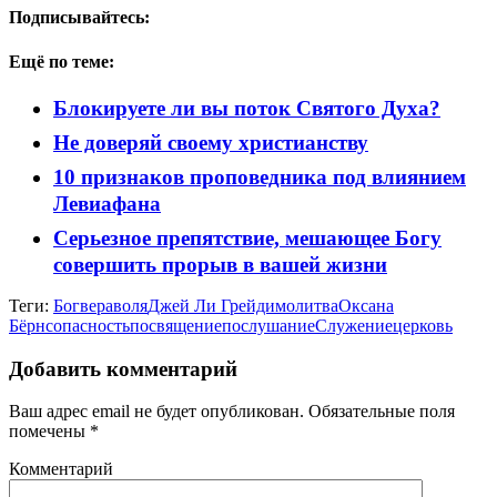
Подписывайтесь:
Ещё по теме:
Блокируете ли вы поток Святого Духа?
Не доверяй своему христианству
10 признаков проповедника под влиянием
Левиафана
Серьезное препятствие, мешающее Богу
совершить прорыв в вашей жизни
Теги:
Бог
вера
воля
Джей Ли Грейди
молитва
Оксана
Бёрнс
опасность
посвящение
послушание
Служение
церковь
Добавить комментарий
Ваш адрес email не будет опубликован.
Обязательные поля
помечены
*
Комментарий