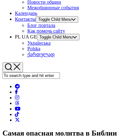
Новости общин
Межобщинные события
Календарь
Контакты
Toggle Child Menu
Блог портала
Как помочь сайту
PL UA GE
Toggle Child Menu
Українська
Polska
ქართულად
Самая опасная молитва в Библии