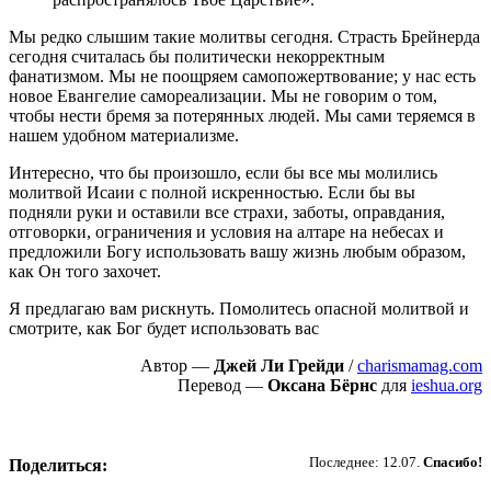
Мы редко слышим такие молитвы сегодня. Страсть Брейнерда
сегодня считалась бы политически некорректным
фанатизмом. Мы не поощряем самопожертвование; у нас есть
новое Евангелие самореализации. Мы не говорим о том,
чтобы нести бремя за потерянных людей. Мы сами теряемся в
нашем удобном материализме.
Интересно, что бы произошло, если бы все мы молились
молитвой Исаии с полной искренностью. Если бы вы
подняли руки и оставили все страхи, заботы, оправдания,
отговорки, ограничения и условия на алтаре на небесах и
предложили Богу использовать вашу жизнь любым образом,
как Он того захочет.
Я предлагаю вам рискнуть. Помолитесь опасной молитвой и
смотрите, как Бог будет использовать вас
Автор —
Джей Ли Грейди
/
charismamag.com
Перевод —
Оксана Бёрнс
для
ieshua.org
Пожертвовать
Последнее: 12.07.
Спасибо!
Поделиться: