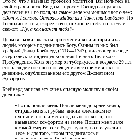
Это то, что я называю трюковой молитвой. Вы молитесь на
свой страх и риск. Когда мы просим Господа отправить
делателей на Его поля, на самом деле мы молимся вот о чем:
«Вот я, Господь. Отправь Майка или Чака, или Барбару»
. Но
Господин жатвы, скорее всего, похлопает тебя по плечу и
скажет:
«Ну, а как насчет тебя?»
Церковь развивалась на протяжении всей истории из-за
людей, которые подчинились Богу. Одним из них был
храбрый Дэвид Брейнерд (1718—1747), миссионер в среде
американских индейцев во время Первого Великого
Пробуждения. Хотя он умер от туберкулеза в возрасте 29 лет,
его наследие полного посвящения все еще живет в его
дневнике, опубликованном его другом Джонатаном
Эдвардсом.
Брейнерд записал эту очень опасную молитву в своём
дневнике:
«Вот я, пошли меня. Пошли меня до краев земли,
отправь меня к грубым, диким язычникам из
пустыни, пошли меня подальше от всего, что
называется комфортом на земле. Пошли меня даже
к самой смерти, если будет нужно, но в служении
Тебе, и для того, чтобы продвигалось и
распространялось Твое Царствие».