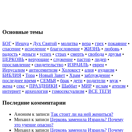
Основные темы
БОГ
•
Иешуа
•
Дух Святой
•
молитва
•
вера
•
грех
•
покаяние
•
спасение
•
исцеление
•
благословение
•
ЖИЗНЬ
•
любовь
•
радость
•
деньги
•
успех
•
страх
•
смерть
•
свобода
•
друзья
•
ЦЕРКОВЬ
•
верующие
•
служение
•
пастор
•
лидер
•
прославление
•
свидетельство
•
ИЗРАИЛЬ
•
евреи
•
Иерусалим
•
антисемитизм
•
Холокост
•
алия
•
иудаизм
•
БИБЛИЯ
•
Тора
•
Новый Завет
•
Храм
•
заблуждение
•
последнее время
•
СЕМЬЯ
•
брак
•
дети
•
родители
•
муж
•
жена
•
секс
•
ПРАЗДНИКИ
•
Шаббат
•
МИР
•
ислам
•
атеизм
•
интернет
•
археология
•
гомосексуализм
•
ВСЕ ТЕГИ
Последние комментарии
Аноним
к записи
Так стоит ли на ней жениться?
Михаил
к записи
Церковь заменила Израиль? Почему
это учение опасно?
Михаил
к записи
Церковь заменила Израиль? Почему