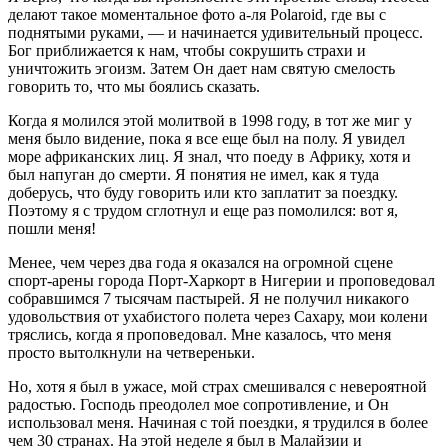
делают такое моментальное фото а-ля Polaroid, где вы с
поднятыми руками, — и начинается удивительный процесс.
Бог приближается к нам, чтобы сокрушить страхи и
уничтожить эгоизм. Затем Он дает нам святую смелость
говорить то, что мы боялись сказать.
Когда я молился этой молитвой в 1998 году, в тот же миг у
меня было видение, пока я все еще был на полу. Я увидел
море африканских лиц. Я знал, что поеду в Африку, хотя и
был напуган до смерти. Я понятия не имел, как я туда
доберусь, что буду говорить или кто заплатит за поездку.
Поэтому я с трудом сглотнул и еще раз помолился: вот я,
пошли меня!
Менее, чем через два года я оказался на огромной сцене
спорт-арены города Порт-Харкорт в Нигерии и проповедовал
собравшимся 7 тысячам пастырей. Я не получил никакого
удовольствия от ухабистого полета через Сахару, мои колени
тряслись, когда я проповедовал. Мне казалось, что меня
просто вытолкнули на четвереньки.
Но, хотя я был в ужасе, мой страх смешивался с невероятной
радостью. Господь преодолел мое сопротивление, и Он
использовал меня. Начиная с той поездки, я трудился в более
чем 30 странах. На этой неделе я был в Малайзии и