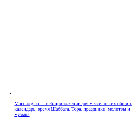
Moed.org.ua — веб-приложение для мессианских общин:
календарь, время Шаббата, Тора, праздники, молитвы и
музыка