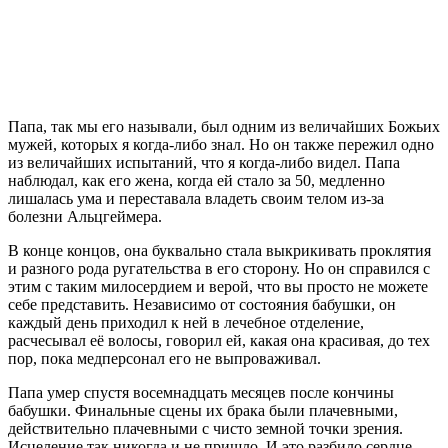
П
апа, так мы его называли, был одним из величайших Божьих
мужей, которых я когда-либо знал. Но он также пережил одно
из величайших испытаний, что я когда-либо видел. Папа
наблюдал, как его жена, когда ей стало за 50, медленно
лишалась ума и переставала владеть своим телом из-за
болезни Альцгеймера.
В конце концов, она буквально стала выкрикивать проклятия
и разного рода ругательства в его сторону. Но он справился с
этим с таким милосердием и верой, что вы просто не можете
себе представить. Независимо от состояния бабушки, он
каждый день приходил к ней в лечебное отделение,
расчесывал её волосы, говорил ей, какая она красивая, до тех
пор, пока медперсонал его не выпроваживал.
Папа умер спустя восемнадцать месяцев после кончины
бабушки. Финальные сцены их брака были плачевными,
действительно плачевными с чисто земной точки зрения.
Исцеление так никогда и не пришло. И это разбило сердце