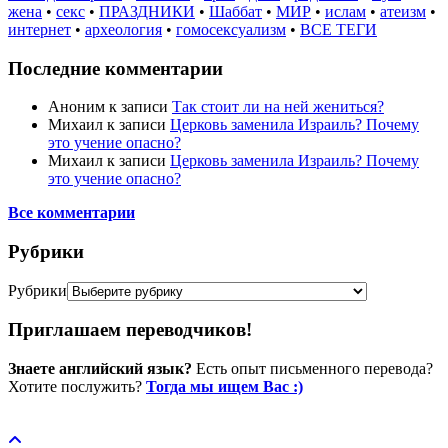
жена
•
секс
•
ПРАЗДНИКИ
•
Шаббат
•
МИР
•
ислам
•
атеизм
•
интернет
•
археология
•
гомосексуализм
•
ВСЕ ТЕГИ
Последние комментарии
Аноним
к записи
Так стоит ли на ней жениться?
Михаил
к записи
Церковь заменила Израиль? Почему
это учение опасно?
Михаил
к записи
Церковь заменила Израиль? Почему
это учение опасно?
Все комментарии
Рубрики
Рубрики
Приглашаем переводчиков!
Знаете английский язык?
Есть опыт письменного перевода?
Хотите послужить?
Тогда мы ищем Вас :)
Пожертвовать / donate