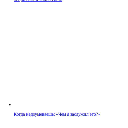
Когда недоумеваешь: «Чем я заслужил это?»