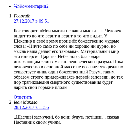
Комментарии
2
Георгий
:
27.12.2017 в 09:51
Бог говорит: «Мои мысли не ваши мысли ...». Человек
видит то во что верит и верит в то что видит. У.
Шекспир в своё время произнёс божественно мудрые
слова: «Ничто само по себе ни хорошо ни дурно, но
мысль наша делает его таковым». Материальный мир
это инверсия Царства Небесного, благодаря
искажающим «линзам» т.н. человеческого разума. Пока
человечество в основной массе не осознает что реально
существует лишь один божественный Разум, таким
образом строго придерживаясь первой заповеди, до тех
пор трагикомедия смертного существования будет
дарить свои горькие плоды.
Ответить
Іван Макало
:
28.12.2017 в 11:55
,,Щасливі засмучені, бо вони будуть потішені", сказав
Наставник своім учням.