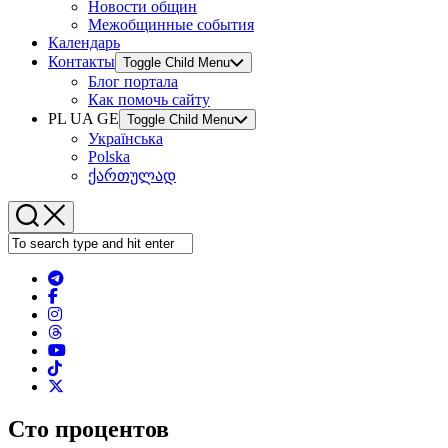
Новости общин
Межобщинные события
Календарь
Контакты
Toggle Child Menu
Блог портала
Как помочь сайту
PL UA GE
Toggle Child Menu
Українська
Polska
ქართულად
Сто процентов