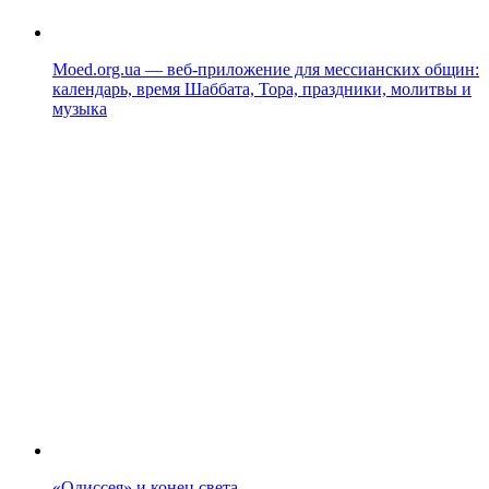
Moed.org.ua — веб-приложение для мессианских общин:
календарь, время Шаббата, Тора, праздники, молитвы и
музыка
«Одиссея» и конец света