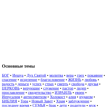
Основные темы
БОГ
•
Иешуа
•
Дух Святой
•
молитва
•
вера
•
грех
•
покаяние
•
спасение
•
исцеление
•
благословение
•
ЖИЗНЬ
•
любовь
•
радость
•
деньги
•
успех
•
страх
•
смерть
•
свобода
•
друзья
•
ЦЕРКОВЬ
•
верующие
•
служение
•
пастор
•
лидер
•
прославление
•
свидетельство
•
ИЗРАИЛЬ
•
евреи
•
Иерусалим
•
антисемитизм
•
Холокост
•
алия
•
иудаизм
•
БИБЛИЯ
•
Тора
•
Новый Завет
•
Храм
•
заблуждение
•
последнее время
•
СЕМЬЯ
•
брак
•
дети
•
родители
•
муж
•