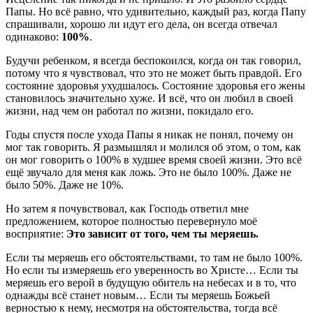
Папы. Но всё равно, что удивительно, каждый раз, когда Папу
спрашивали, хорошо ли идут его дела, он всегда отвечал
одинаково:
100%
.
Будучи ребенком, я всегда беспокоился, когда он так говорил,
потому что я чувствовал, что это не может быть правдой. Его
состояние здоровья ухудшалось. Состояние здоровья его жены
становилось значительно хуже. И всё, что он любил в своей
жизни, над чем он работал по жизни, покидало его.
Годы спустя после ухода Папы я никак не понял, почему он
мог так говорить. Я размышлял и молился об этом, о том, как
он мог говорить о 100% в худшее время своей жизни. Это всё
ещё звучало для меня как ложь. Это не было 100%. Даже не
было 50%. Даже не 10%.
Но затем я почувствовал, как Господь ответил мне
предложением, которое полностью перевернуло моё
восприятие:
Это зависит от того, чем ты меряешь.
Если ты меряешь его обстоятельствами, то там не было 100%.
Но если ты измеряешь его уверенность во Христе… Если ты
меряешь его верой в будущую обитель на небесах и в то, что
однажды всё станет новым… Если ты меряешь Божьей
верностью к нему, несмотря на обстоятельства, тогда всё