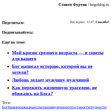
Стивен Фуртик
/ bogoblog.ru
Пожертвовать
Последнее: 12.07.
Спасибо!
Поделиться:
Подписывайтесь:
Ещё по теме:
Мой кризис среднего возраста — и советы
для вашего
Бог написал историю, которой вы не
хотели?
Любовь делает мужчину мужчиной
Как пережить жизненную трагедию, не
обижаясь на Бога?
Теги:
Бог
брак
вера
жизнь
испытания
мужчина
отец
старость
трудности