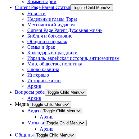
Комментарии
Current Page Parent
Статьи
Toggle Child Menu
Новости
Недельные главы Торы
Мессианский иудаизм
Current Page Parent
Духовная жизнь
Библия и богословие
Община и церковь
Семья и брак
Календарь и праздники
Израиль, еврейская история, антисемитизм
Мир, общество, политика
Слово раввина
Интервью
Истории жизни
Архив
Вопросы ребе
Toggle Child Menu
Архив
Медиа
Toggle Child Menu
Видео
Toggle Child Menu
Архив
Музыка
Toggle Child Menu
Архив
Общины
Toggle Child Menu