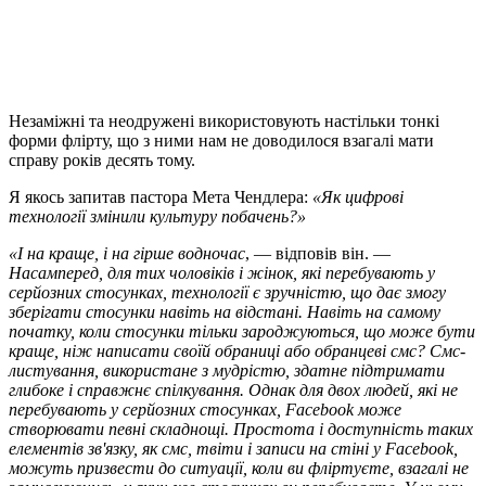
Незаміжні та неодружені використовують настільки тонкі
форми флірту, що з ними нам не доводилося взагалі мати
справу років десять тому.
Я якось запитав пастора Мета Чендлера:
«Як цифрові
технології змінили культуру побачень?»
«І на краще, і на гірше водночас
, — відповів він. —
Насамперед, для тих чоловіків і жінок, які перебувають у
серйозних стосунках, технології є зручністю, що дає змогу
зберігати стосунки навіть на відстані. Навіть на самому
початку, коли стосунки тільки зароджуються, що може бути
краще, ніж написати своїй обраниці або обранцеві смс? Смс-
листування, використане з мудрістю, здатне підтримати
глибоке і справжнє спілкування. Однак для двох людей, які не
перебувають у серйозних стосунках, Facebook може
створювати певні складнощі. Простота і доступність таких
елементів зв'язку, як смс, твіти і записи на стіні у Facebook,
можуть призвести до ситуації, коли ви фліртуєте, взагалі не