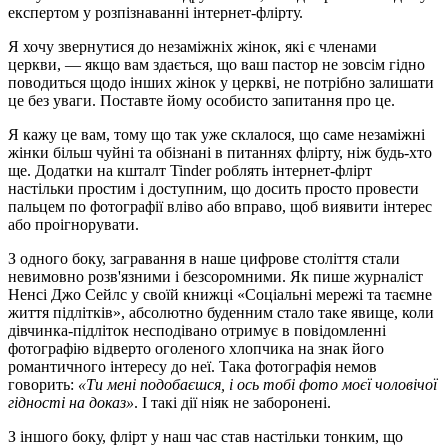
експертом у розпізнаванні інтернет-флірту.
Я хочу звернутися до незаміжніх жінок, які є членами
церкви, — якщо вам здається, що ваш пастор не зовсім гідно
поводиться щодо інших жінок у церкві, не потрібно залишати
це без уваги. Поставте йому особисто запитання про це.
Я кажу це вам, тому що так уже склалося, що саме незаміжні
жінки більш чуйні та обізнані в питаннях флірту, ніж будь-хто
ще. Додатки на кшталт Tinder роблять інтернет-флірт
настільки простим і доступним, що досить просто провести
пальцем по фотографії вліво або вправо, щоб виявити інтерес
або проігнорувати.
З одного боку, загравання в наше цифрове століття стали
невимовно розв'язними і безсоромними. Як пише журналіст
Ненсі Джо Сейлс у своїй книжці «Соціальні мережі та таємне
життя підлітків», абсолютно буденним стало таке явище, коли
дівчинка-підліток несподівано отримує в повідомленні
фотографію відверто оголеного хлопчика на знак його
романтичного інтересу до неї. Така фотографія немов
говорить:
«Ти мені подобаєшся, і ось тобі фото моєї чоловічої
гідності на доказ»
. І такі дії ніяк не заборонені.
З іншого боку, флірт у наш час став настільки тонким, що