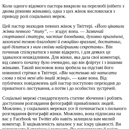
Коли одного відомого пастора викрили на перелюбі (нібито з
двома різними жінками), одна з цих жінок висловилася з
приводу ролі соціальних мереж.
Цей пастор знаходив певних жінок у Твіттері.
«Його цікавили
жінки певного “типу”
, — згадує вона. —
Зазвичай
спортивної статури, частіше блондинки, духовно пригнічені,
захоплені темою благодаті й емоційно вразливі, достатньо,
щоб ділитися з ним своїми найгіршими секретами»
. Він
починав спілкуватися з ними відкрито, і для деяких це
здавалося нешкідливим. Для жінки, яка дала свої коментарі,
від самого початку було очевидно, що він фліртує і з іншими
жінками. Такий висновок вона зробила на підставі його
новинної стрічки в Твіттері.
«Він частенько міг написати
слова з пісні мені або іншій жінці»
, — каже вона. Від
публічних повідомлень цей пастор поступово переходив до
приватного листування, а потім і до особистих зустрічей.
Соціальні мережі стандартизують статеве збочення і роблять
доступним розглядання фотографій привабливих людей.
Можливо, у соціальних мережах усе й починається з пильного
розглядання фотографії жінки. Можливо, вона підписана на
вас у Facebook чи Twitter або навіть залишила вам милий
коментар. Її зацікавленість запалює у вас іскру цікавості. Ви