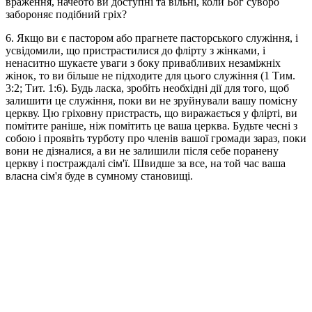
враження, начебто ви доступні та вільні, коли Бог суворо
забороняє подібний гріх?
6. Якщо ви є пастором або прагнете пасторського служіння, і
усвідомили, що пристрастилися до флірту з жінками, і
ненаситно шукаєте уваги з боку привабливих незаміжніх
жінок, то ви більше не підходите для цього служіння (1 Тим.
3:2; Тит. 1:6). Будь ласка, зробіть необхідні дії для того, щоб
залишити це служіння, поки ви не зруйнували вашу помісну
церкву. Цю гріховну пристрасть, що виражається у флірті, ви
помітите раніше, ніж помітить це ваша церква. Будьте чесні з
собою і проявіть турботу про членів вашої громади зараз, поки
вони не дізналися, а ви не залишили після себе поранену
церкву і постраждалі сім'ї. Швидше за все, на той час ваша
власна сім'я буде в сумному становищі.