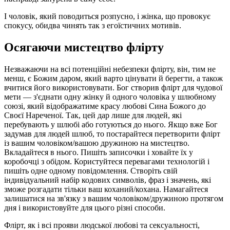
І чоловік, який поводиться розпусно, і жінка, що провокує
спокусу, обидва чинять так з егоїстичних мотивів.
Осягаючи мистецтво флірту
Незважаючи на всі потенційні небезпеки флірту, він, тим не
менш, є Божим даром, який варто цінувати й берегти, а також
вчитися його використовувати. Бог створив флірт для чудової
мети — з'єднати одну жінку й одного чоловіка у шлюбному
союзі, який відображатиме красу любові Сина Божого до
Своєї Нареченої. Так, цей дар лише для людей, які
перебувають у шлюбі або готуються до нього. Якщо вже Бог
задумав для людей шлюб, то постарайтеся перетворити флірт
із вашим чоловіком/вашою дружиною на мистецтво.
Вкладайтеся в нього. Пишіть записочки і ховайте їх у
коробочці з обідом. Користуйтеся перевагами технологій і
пишіть одне одному повідомлення. Створіть свій
індивідуальний набір кодових символів, фраз і значень, які
зможе розгадати тільки ваш коханий/кохана. Намагайтеся
залишатися на зв'язку з вашим чоловіком/дружиною протягом
дня і використовуйте для цього різні способи.
Флірт, як і всі прояви людської любові та сексуальності,