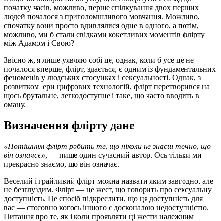
початку часів, можливо, перше спілкування двох перших
людей почалося з приголомшливого мовчання. Можливо,
спочатку вони просто вдивлялися одне в одного, а потім,
можливо, ми б стали свідками кокетливих моментів флірту
між Адамом і Євою?
Звісно ж, я лише уявляю собі це, однак, коли б усе це не
почалося вперше, флірт, здається, є одним із фундаментальних
феноменів у людських стосунках і сексуальності. Однак, з
розвитком ери цифрових технологій, флірт перетворився на
щось брутальне, легкодоступне і таке, що часто вводить в
оману.
Визначення флірту дане
«Потішним флірт робить те, що ніколи не знаєш точно, що
він означає»
, — пише один сучасний автор. Ось тільки ми
прекрасно знаємо, що він означає.
Веселий і грайливий флірт можна назвати яким завгодно, але
не безглуздим. Флірт — це жест, що говорить про сексуальну
доступність. Це спосіб підкреслити, що ця доступність для
вас — стосовно когось іншого є досконалою недоступністю.
Питання про те, як і коли проявляти ці жести належним