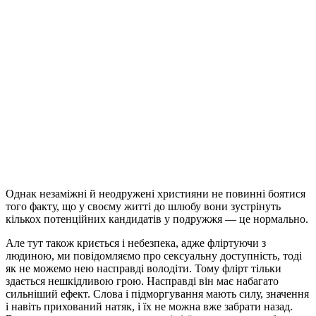
Однак незаміжні й неодружені християни не повинні боятися
того факту, що у своєму житті до шлюбу вони зустрінуть
кількох потенційних кандидатів у подружжя — це нормально.
Але тут також криється і небезпека, адже фліртуючи з
людиною, ми повідомляємо про сексуальну доступність, тоді
як не можемо нею насправді володіти. Тому флірт тільки
здається нешкідливою грою. Насправді він має набагато
сильніший ефект. Слова і підморгування мають силу, значення
і навіть прихований натяк, і їх не можна вже забрати назад.