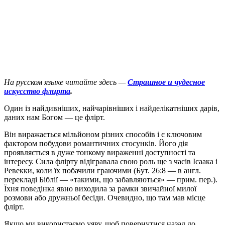
На русском языке читайте здесь —
Страшное и чудесное
искусство флирта
.
О
дин із найдивніших, найчарівніших і найделікатніших дарів,
даних нам Богом — це флірт.
Він виражається мільйоном різних способів і є ключовим
фактором побудови романтичних стосунків. Його дія
проявляється в дуже тонкому вираженні доступності та
інтересу. Сила флірту відігравала свою роль ще з часів Ісаака і
Ревекки, коли їх побачили граючими (Бут. 26:8 — в англ.
перекладі Біблії — «такими, що забавляються» — прим. пер.).
Їхня поведінка явно виходила за рамки звичайної милої
розмови або дружньої бесіди. Очевидно, що там мав місце
флірт.
Якщо ми використаємо уяву, щоб повернутися назад до