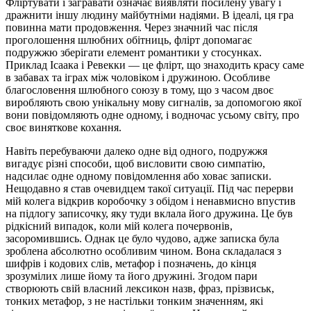
Фліртувати і загравати означає виявляти посилену увагу і
дражнити іншу людину майбутніми надіями. В ідеалі, ця гра
повинна мати продовження. Через значний час після
проголошення шлюбних обітниць, флірт допомагає
подружжю зберігати елемент романтики у стосунках.
Приклад Ісаака і Ревекки — це флірт, що знаходить красу саме
в забавах та іграх між чоловіком і дружиною. Особливе
благословення шлюбного союзу в тому, що з часом двоє
виробляють свою унікальну мову сигналів, за допомогою якої
вони повідомляють одне одному, і водночас усьому світу, про
своє виняткове кохання.
Навіть перебуваючи далеко одне від одного, подружжя
вигадує різні способи, щоб висловити свою симпатію,
надсилає одне одному повідомлення або ховає записки.
Нещодавно я став очевидцем такої ситуації. Під час перерви
мій колега відкрив коробочку з обідом і ненавмисно впустив
на підлогу записочку, яку туди вклала його дружина. Це був
рідкісний випадок, коли мій колега почервонів,
засоромившись. Однак це було чудово, адже записка була
зроблена абсолютно особливим чином. Вона складалася з
шифрів і кодових слів, метафор і позначень, до кінця
зрозумілих лише йому та його дружині. Згодом пари
створюють свій власний лексикон назв, фраз, прізвиськ,
тонких метафор, з не настільки тонким значенням, які