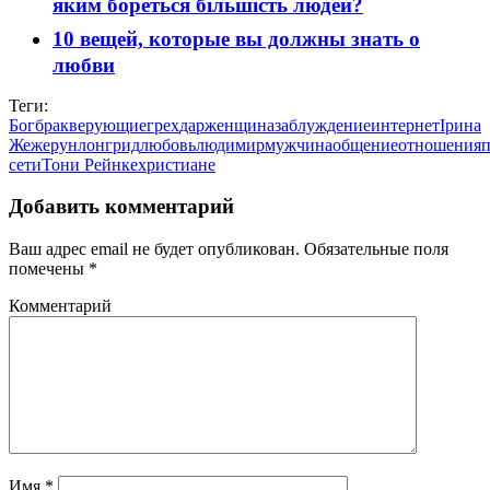
яким бореться більшість людей?
10 вещей, которые вы должны знать о
любви
Теги:
Бог
брак
верующие
грех
дар
женщина
заблуждение
интернет
Ірина
Жежерун
лонгрид
любовь
люди
мир
мужчина
общение
отношения
п
сети
Тони Рейнке
христиане
Добавить комментарий
Ваш адрес email не будет опубликован.
Обязательные поля
помечены
*
Комментарий
Имя
*