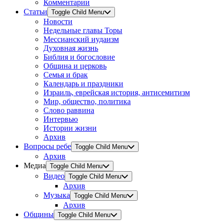
Комментарии
Статьи
Toggle Child Menu
Новости
Недельные главы Торы
Мессианский иудаизм
Духовная жизнь
Библия и богословие
Община и церковь
Семья и брак
Календарь и праздники
Израиль, еврейская история, антисемитизм
Мир, общество, политика
Слово раввина
Интервью
Истории жизни
Архив
Вопросы ребе
Toggle Child Menu
Архив
Медиа
Toggle Child Menu
Видео
Toggle Child Menu
Архив
Музыка
Toggle Child Menu
Архив
Общины
Toggle Child Menu