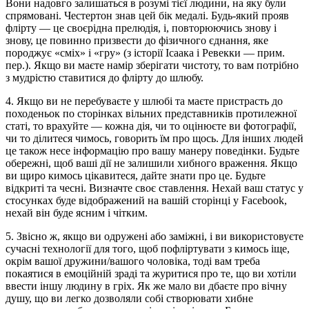
Вони надовго залишаться в розумі тієї людини, на яку були
спрямовані. Честертон знав цей бік медалі. Будь-який прояв
флірту — це своєрідна прелюдія, і, повторюючись знову і
знову, це повинно призвести до фізичного єднання, яке
породжує «сміх» і «гру» (з історії Ісаака і Ревекки — прим.
пер.). Якщо ви маєте намір зберігати чистоту, то вам потрібно
з мудрістю ставитися до флірту до шлюбу.
4. Якщо ви не перебуваєте у шлюбі та маєте пристрасть до
походеньок по сторінках вільних представників протилежної
статі, то врахуйте — кожна дія, чи то оцінюєте ви фотографії,
чи то ділитеся чимось, говорить їм про щось. Для інших людей
це також несе інформацію про вашу манеру поведінки. Будьте
обережні, щоб ваші дії не залишили хибного враження. Якщо
ви щиро кимось цікавитеся, дайте знати про це. Будьте
відкриті та чесні. Визначте своє ставлення. Нехай ваш статус у
стосунках буде відображений на вашій сторінці у Facebook,
нехай він буде ясним і чітким.
5. Звісно ж, якщо ви одружені або заміжні, і ви використовуєте
сучасні технології для того, щоб пофліртувати з кимось іще,
окрім вашої дружини/вашого чоловіка, тоді вам треба
покаятися в емоційній зраді та журитися про те, що ви хотіли
ввести іншу людину в гріх. Як же мало ви дбаєте про вічну
душу, що ви легко дозволяли собі створювати хибне