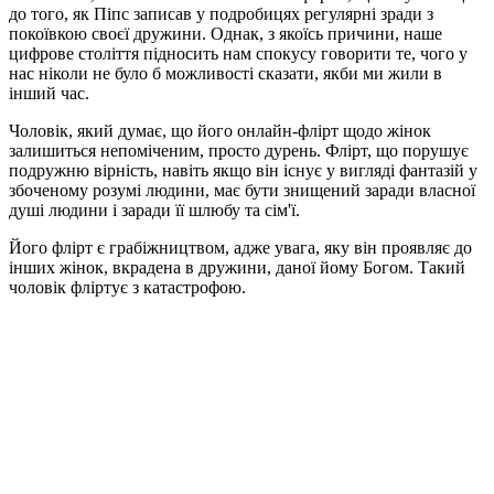
до того, як Піпс записав у подробицях регулярні зради з
покоївкою своєї дружини. Однак, з якоїсь причини, наше
цифрове століття підносить нам спокусу говорити те, чого у
нас ніколи не було б можливості сказати, якби ми жили в
інший час.
Чоловік, який думає, що його онлайн-флірт щодо жінок
залишиться непоміченим, просто дурень. Флірт, що порушує
подружню вірність, навіть якщо він існує у вигляді фантазій у
збоченому розумі людини, має бути знищений заради власної
душі людини і заради її шлюбу та сім'ї.
Його флірт є грабіжництвом, адже увага, яку він проявляє до
інших жінок, вкрадена в дружини, даної йому Богом. Такий
чоловік фліртує з катастрофою.