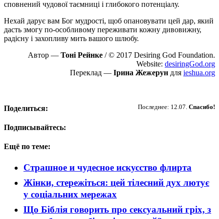
сповнений чудової таємниці і глибокого потенціалу.
Нехай дарує вам Бог мудрості, щоб опановувати цей дар, який
дасть змогу по-особливому переживати кожну дивовижну,
радісну і захопливу мить вашого шлюбу.
Автор —
Тоні Рейнке
/ © 2017 Desiring God Foundation.
Website:
desiringGod.org
Переклад —
Ірина Жежерун
для
ieshua.org
Пожертвовать
Последнее: 12.07.
Спасибо!
Поделиться:
Подписывайтесь:
Ещё по теме:
Страшное и чудесное искусство флирта
Жінки, стережіться: цей тілесний дух лютує
у соціальних мережах
Що Біблія говорить про сексуальний гріх, з