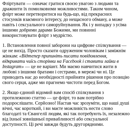
Фліртувати — означає гратися своєю увагою з людьми та
дражнити їх помилковими можливостями. Таким чином,
флірт може перетворитися на будь-що, від прекрасних
стосунків взаємного інтересу, до нещасного обману, а може
навіть і сексуального саморуйнування. Як і у випадку з усіма
іншими добрими дарами Божими, ми повинні
використовувати флірт з мудрістю.
1. Встановлення повної заборони на цифрове спілкування —
це не вихід. Просто сказати одруженим чоловікам і заміжнім
жінкам:
«Відтепер припиніть писати повідомлення,
відкривати чиїсь сторінки на Facebook і ставити лайки в
Instagram»
— це не варіант. Ми маємо навчитися жити в
любові з іншими братами і сестрами, в мережі чи ні. Це
приводить нас до необхідності прийняти рішення про позицію
свого серця, адже ми прагнемо чистоти перед Богом.
2. Якщо єдиний відомий вам спосіб спілкування з
протилежною статтю — це флірт, то вам потрібно
подорослішати. Серйозно! Настав час зрозуміти, що наші душі
вічні, час короткий, і ви маєте можливість нести слово
благодаті та Євангелії людям, які так потребують їх, незалежно
від їхньої зовнішньої привабливості або сексуальної
доступності. Ці речі завжди будуть другорядними.