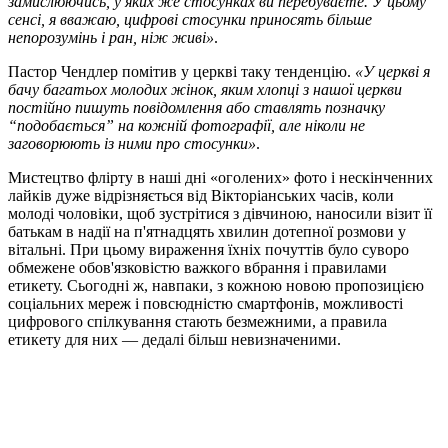
замислюючись, у яких же стосунках ви перебуваєте. У цьому
сенсі, я вважаю, цифрові стосунки приносять більше
непорозумінь і ран, ніж живі»
.
Пастор Чендлер помітив у церкві таку тенденцію.
«У церкві я
бачу багатьох молодих жінок, яким хлопці з нашої церкви
постійно пишуть повідомлення або ставлять позначку
“подобається” на кожній фотографії, але ніколи не
заговорюють із ними про стосунки»
.
Мистецтво флірту в наші дні «оголених» фото і нескінченних
лайків дуже відрізняється від Вікторіанських часів, коли
молоді чоловіки, щоб зустрітися з дівчиною, наносили візит її
батькам в надії на п'ятнадцять хвилин дотепної розмови у
вітальні. При цьому вираження їхніх почуттів було суворо
обмежене обов'язковістю важкого вбрання і правилами
етикету. Сьогодні ж, навпаки, з кожною новою пропозицією
соціальних мереж і повсюдністю смартфонів, можливості
цифрового спілкування стають безмежними, а правила
етикету для них — дедалі більш невизначеними.