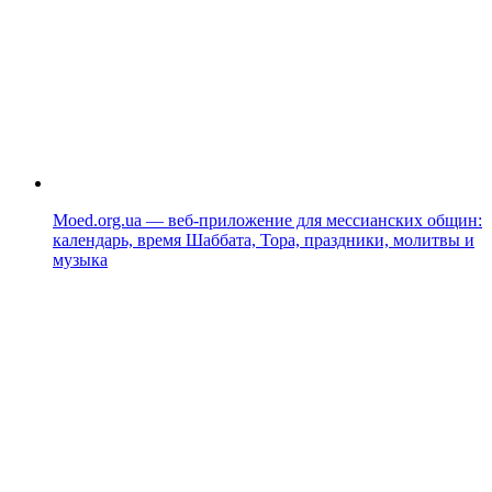
Moed.org.ua — веб-приложение для мессианских общин:
календарь, время Шаббата, Тора, праздники, молитвы и
музыка