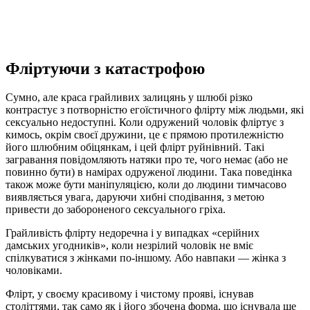
Фліртуючи з катастрофою
Сумно, але краса грайливих залицянь у шлюбі різко
контрастує з потворністю егоїстичного флірту між людьми, які
сексуально недоступні. Коли одружений чоловік фліртує з
кимось, окрім своєї дружини, це є прямою протилежністю
його шлюбним обіцянкам, і цей флірт руйнівний. Такі
загравання повідомляють натяки про те, чого немає (або не
повинно бути) в намірах одруженої людини. Така поведінка
також може бути маніпуляцією, коли до людини тимчасово
виявляється увага, даруючи хибні сподівання, з метою
привести до забороненого сексуального гріха.
Грайливість флірту недоречна і у випадках «серійних
дамських угодників», коли незрілий чоловік не вміє
спілкуватися з жінками по-іншому. Або навпаки — жінка з
чоловіками.
Флірт, у своєму красивому і чистому прояві, існував
століттями, так само як і його збочена форма, що існувала ще