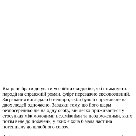
Якщо не брати до уваги «серійних ходоків», які штампують
пародії на справжній роман, флірт переважно ексклюзивний.
Загравання виглядало б нещиро, якби було б спрямоване на
двох людей одночасно. Завдяки тому, що його шарм
безпосередньо діє на одну особу, він легко приживається у
стосунках між молодими незаміжніми та неодруженими, яких
потім веде до побачень, у яких є хоча б мала частина
потенціалу до шлюбного союзу.