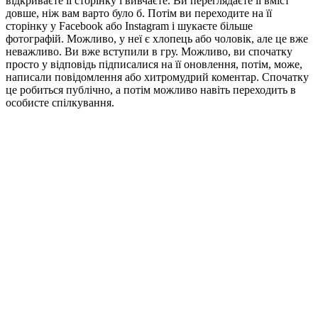
відкриваєте її сторінку і вивчаєте. Ви переглядаєте її вміст
довше, ніж вам варто було б. Потім ви переходите на її
сторінку у Facebook або Instagram і шукаєте більше
фотографій. Можливо, у неї є хлопець або чоловік, але це вже
неважливо. Ви вже вступили в гру. Можливо, ви спочатку
просто у відповідь підписалися на її оновлення, потім, може,
написали повідомлення або хитромудрий коментар. Спочатку
це робиться публічно, а потім можливо навіть переходить в
особисте спілкування.