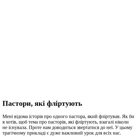
Пастори, які фліртують
Мені відома історія про одного пастора, який фліртував. Як би
я хотів, щоб тема про пасторів, які фліртують, взагалі ніколи
не існувала. Проте нам доводиться звертатися до неї. У цьому
трагічному прикладі є дуже важливий урок для всіх нас.