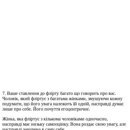
7. Ваше ставлення до флірту багато що говорить про вас.
Чоловік, який фліртує з багатьма жінками, змушуючи кожну
подумати, що його увага належить їй одній, насправді думає
лише про себе. Його почуття егоцентричне.
Жінка, яка фліртує з кількома чоловіками одночасно,
насправді має низьку самооцінку. Вона роздає свою увагу, але
насправді занурена в саму себе.