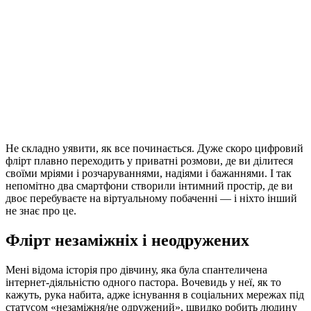
Не складно уявити, як все починається. Дуже скоро цифровий
флірт плавно переходить у приватні розмови, де ви ділитеся
своїми мріями і розчаруваннями, надіями і бажаннями. І так
непомітно два смартфони створили інтимний простір, де ви
двоє перебуваєте на віртуальному побаченні — і ніхто інший
не знає про це.
Флірт незаміжніх і неодружених
Мені відома історія про дівчину, яка була спантеличена
інтернет-діяльністю одного пастора. Вочевидь у неї, як то
кажуть, рука набита, адже існування в соціальних мережах під
статусом «незаміжня/не одружений», швидко робить людину