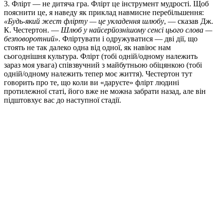
3. Флірт — не дитяча гра. Флірт це інструмент мудрості. Щоб
пояснити це, я наведу як приклад навмисне перебільшення:
«Будь-який жест флірту — це укладення шлюбу
, — сказав Дж.
К. Честертон. —
Шлюб у найсерйознішому сенсі цього слова —
безповоротний»
. Фліртувати і одружуватися — дві дії, що
стоять не так далеко одна від одної, як навіює нам
сьогоднішня культура. Флірт (тобі одній/одному належить
зараз моя увага) співзвучний з майбутньою обіцянкою (тобі
одній/одному належить тепер моє життя). Честертон тут
говорить про те, що коли ви «даруєте» флірт людині
протилежної статі, його вже не можна забрати назад, але він
підштовхує вас до наступної стадії.