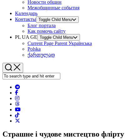
Новости общин
Межобщинные события
Календарь
Контакты
Toggle Child Menu
Блог портала
Как помочь сайту
PL UA GE
Toggle Child Menu
Current Page Parent
Українська
Polska
ქართულად
Страшне і чудове мистецтво флірту