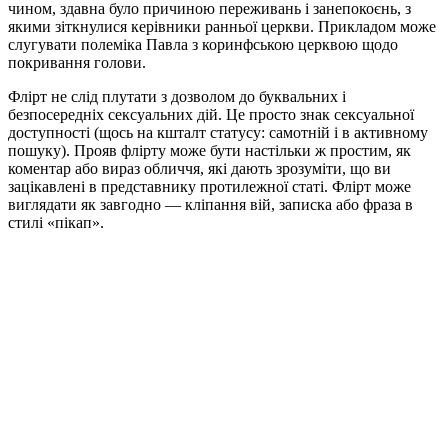
чином, здавна було причиною переживань і занепокоєнь, з
якими зіткнулися керівники ранньої церкви. Прикладом може
слугувати полеміка Павла з коринфською церквою щодо
покривання голови.
Флірт не слід плутати з дозволом до буквальних і
безпосередніх сексуальних дій. Це просто знак сексуальної
доступності (щось на кшталт статусу: самотній і в активному
пошуку). Прояв флірту може бути настільки ж простим, як
коментар або вираз обличчя, які дають зрозуміти, що ви
зацікавлені в представнику протилежної статі. Флірт може
виглядати як завгодно — кліпання вій, записка або фраза в
стилі «пікап».