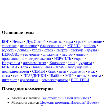
Основные темы
БОГ
•
Иешуа
•
Дух Святой
•
молитва
•
вера
•
грех
•
покаяние
•
спасение
•
исцеление
•
благословение
•
ЖИЗНЬ
•
любовь
•
радость
•
деньги
•
успех
•
страх
•
смерть
•
свобода
•
друзья
•
ЦЕРКОВЬ
•
верующие
•
служение
•
пастор
•
лидер
•
прославление
•
свидетельство
•
ИЗРАИЛЬ
•
евреи
•
Иерусалим
•
антисемитизм
•
Холокост
•
алия
•
иудаизм
•
БИБЛИЯ
•
Тора
•
Новый Завет
•
Храм
•
заблуждение
•
последнее время
•
СЕМЬЯ
•
брак
•
дети
•
родители
•
муж
•
жена
•
секс
•
ПРАЗДНИКИ
•
Шаббат
•
МИР
•
ислам
•
атеизм
•
интернет
•
археология
•
гомосексуализм
•
ВСЕ ТЕГИ
Последние комментарии
Аноним
к записи
Так стоит ли на ней жениться?
Михаил
к записи
Церковь заменила Израиль? Почему