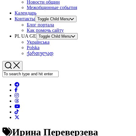
Новости общин
Межобщинные события
Календарь
Контакты
Toggle Child Menu
Блог портала
Как помочь сайту
PL UA GE
Toggle Child Menu
Українська
Polska
ქართულად
Ирина Переверзева