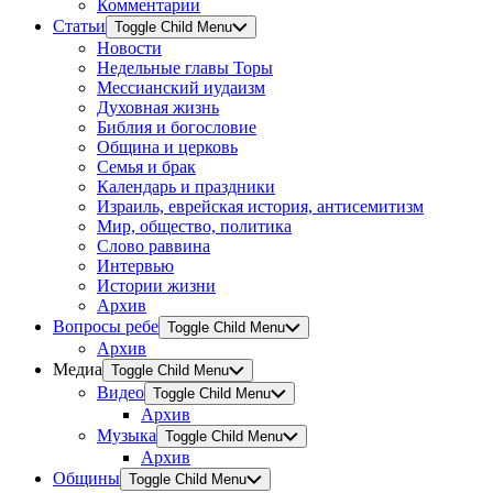
Комментарии
Статьи
Toggle Child Menu
Новости
Недельные главы Торы
Мессианский иудаизм
Духовная жизнь
Библия и богословие
Община и церковь
Семья и брак
Календарь и праздники
Израиль, еврейская история, антисемитизм
Мир, общество, политика
Слово раввина
Интервью
Истории жизни
Архив
Вопросы ребе
Toggle Child Menu
Архив
Медиа
Toggle Child Menu
Видео
Toggle Child Menu
Архив
Музыка
Toggle Child Menu
Архив
Общины
Toggle Child Menu