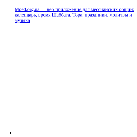
Moed.org.ua — веб-приложение для мессианских общин:
календарь, время Шаббата, Тора, праздники, молитвы и
музыка