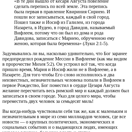
«В те дни вышло от кесаря Августа повеление
сделать перепись по всей земле. Эта перепись
была первая в правление Квириния Сириею. И
пошли все записываться, каждый в свой город.
Пошел также и Иосиф из Галилеи, из города
Назарета, в Иудею, в город Давидов, называемый
Вифлеем, потому что он был из дома и рода
Давидова, записаться с Мариею, обрученною ему
женою, которая была беременна» (Луки 2:1-5).
З
адумывались ли вы, насколько удивительно, что Бог заранее
предопределил рождение Мессии в Вифлееме (как мы видим
в пророчестве Михея 5:2). Он устроил всё так, что когда
пришло время, Мария и Иосиф жили не в Вифлееме, а в
Назарете. Для того чтобы Его слово исполнилось и два
неизвестных, незначительных человека попали в Вифлеем в
первое Рождество, Бог поместил в сердце Цезаря Августа
желание пересчитать весь римский мир и каждый должен был
записаться в своем городе. Указ для целого мира, чтобы
переместить двух человек за семьдесят миль!
Вы когда-нибудь чувствовали себя так же, как я: маленьким и
незначительным в мире из семи миллиардов человек, где все
новости — о крупных политических, экономических и
социальных событиях и о выдающихся людях, имеющих