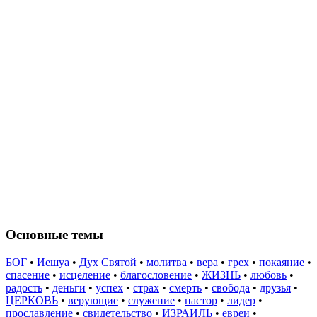
Основные темы
БОГ
•
Иешуа
•
Дух Святой
•
молитва
•
вера
•
грех
•
покаяние
•
спасение
•
исцеление
•
благословение
•
ЖИЗНЬ
•
любовь
•
радость
•
деньги
•
успех
•
страх
•
смерть
•
свобода
•
друзья
•
ЦЕРКОВЬ
•
верующие
•
служение
•
пастор
•
лидер
•
прославление
•
свидетельство
•
ИЗРАИЛЬ
•
евреи
•