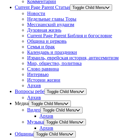
Комментарии
Current Page Parent
Статьи
Toggle Child Menu
Новости
Недельные главы Торы
Мессианский иудаизм
Духовная жизнь
Current Page Parent
Библия и богословие
Община и церковь
Семья и брак
Календарь и праздники
Израиль, еврейская история, антисемитизм
Мир, общество, политика
Слово раввина
Интервью
Истории жизни
Архив
Вопросы ребе
Toggle Child Menu
Архив
Медиа
Toggle Child Menu
Видео
Toggle Child Menu
Архив
Музыка
Toggle Child Menu
Архив
Общины
Toggle Child Menu