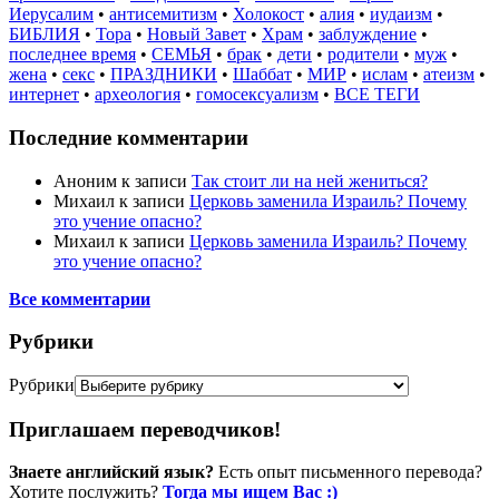
Иерусалим
•
антисемитизм
•
Холокост
•
алия
•
иудаизм
•
БИБЛИЯ
•
Тора
•
Новый Завет
•
Храм
•
заблуждение
•
последнее время
•
СЕМЬЯ
•
брак
•
дети
•
родители
•
муж
•
жена
•
секс
•
ПРАЗДНИКИ
•
Шаббат
•
МИР
•
ислам
•
атеизм
•
интернет
•
археология
•
гомосексуализм
•
ВСЕ ТЕГИ
Последние комментарии
Аноним
к записи
Так стоит ли на ней жениться?
Михаил
к записи
Церковь заменила Израиль? Почему
это учение опасно?
Михаил
к записи
Церковь заменила Израиль? Почему
это учение опасно?
Все комментарии
Рубрики
Рубрики
Приглашаем переводчиков!
Знаете английский язык?
Есть опыт письменного перевода?
Хотите послужить?
Тогда мы ищем Вас :)