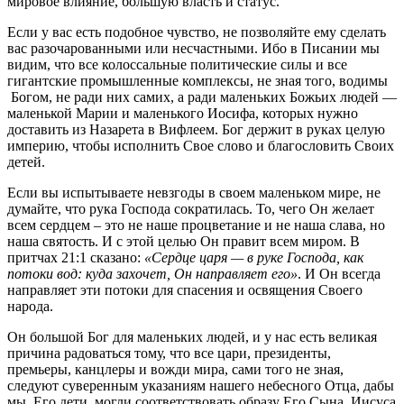
мировое влияние, большую власть и статус.
Если у вас есть подобное чувство, не позволяйте ему сделать
вас разочарованными или несчастными. Ибо в Писании мы
видим, что все колоссальные политические силы и все
гигантские промышленные комплексы, не зная того, водимы
Богом, не ради них самих, а ради маленьких Божьих людей —
маленькой Марии и маленького Иосифа, которых нужно
доставить из Назарета в Вифлеем. Бог держит в руках целую
империю, чтобы исполнить Свое слово и благословить Своих
детей.
Если вы испытываете невзгоды в своем маленьком мире, не
думайте, что рука Господа сократилась. То, чего Он желает
всем сердцем – это не наше процветание и не наша слава, но
наша святость. И с этой целью Он правит всем миром. В
притчах 21:1 сказано:
«Сердце царя — в руке Господа, как
потоки вод: куда захочет, Он направляет его»
. И Он всегда
направляет эти потоки для спасения и освящения Своего
народа.
Он большой Бог для маленьких людей, и у нас есть великая
причина радоваться тому, что все цари, президенты,
премьеры, канцлеры и вожди мира, сами того не зная,
следуют суверенным указаниям нашего небесного Отца, дабы
мы, Его дети, могли соответствовать образу Его Сына, Иисуса