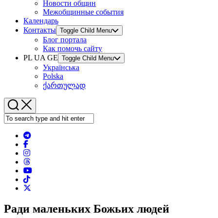
Новости общин
Межобщинные события
Календарь
Контакты
Toggle Child Menu
Блог портала
Как помочь сайту
PL UA GE
Toggle Child Menu
Українська
Polska
ქართულად
Ради маленьких Божьих людей