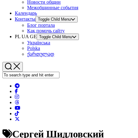
Новости общин
Межобщинные события
Календарь
Контакты
Toggle Child Menu
Блог портала
Как помочь сайту
PL UA GE
Toggle Child Menu
Українська
Polska
ქართულად
Сергей Шидловский