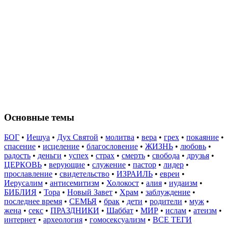
Основные темы
БОГ
•
Иешуа
•
Дух Святой
•
молитва
•
вера
•
грех
•
покаяние
•
спасение
•
исцеление
•
благословение
•
ЖИЗНЬ
•
любовь
•
радость
•
деньги
•
успех
•
страх
•
смерть
•
свобода
•
друзья
•
ЦЕРКОВЬ
•
верующие
•
служение
•
пастор
•
лидер
•
прославление
•
свидетельство
•
ИЗРАИЛЬ
•
евреи
•
Иерусалим
•
антисемитизм
•
Холокост
•
алия
•
иудаизм
•
БИБЛИЯ
•
Тора
•
Новый Завет
•
Храм
•
заблуждение
•
последнее время
•
СЕМЬЯ
•
брак
•
дети
•
родители
•
муж
•
жена
•
секс
•
ПРАЗДНИКИ
•
Шаббат
•
МИР
•
ислам
•
атеизм
•
интернет
•
археология
•
гомосексуализм
•
ВСЕ ТЕГИ