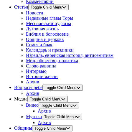
Комментарии
Статьи
Toggle Child Menu
Новости
Недельные главы Торы
Мессианский иудаизм
Духовная жизнь
Библия и богословие
Община и церковь
Семья и брак
Календарь и праздники
Израиль, еврейская история, антисемитизм
Мир, общество, политика
Слово раввина
Интервью
Истории жизни
Архив
Вопросы ребе
Toggle Child Menu
Архив
Медиа
Toggle Child Menu
Видео
Toggle Child Menu
Архив
Музыка
Toggle Child Menu
Архив
Общины
Toggle Child Menu