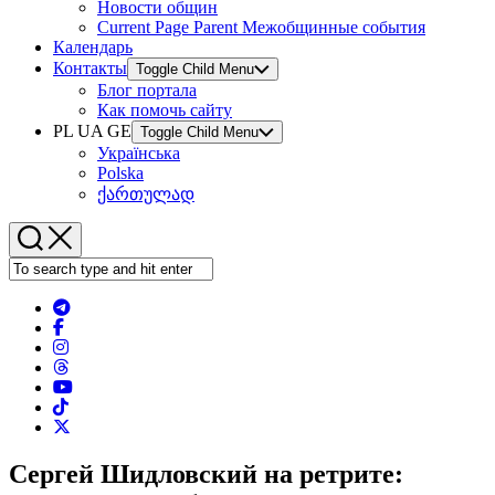
Новости общин
Current Page Parent
Межобщинные события
Календарь
Контакты
Toggle Child Menu
Блог портала
Как помочь сайту
PL UA GE
Toggle Child Menu
Українська
Polska
ქართულად
Сергей Шидловский на ретрите: