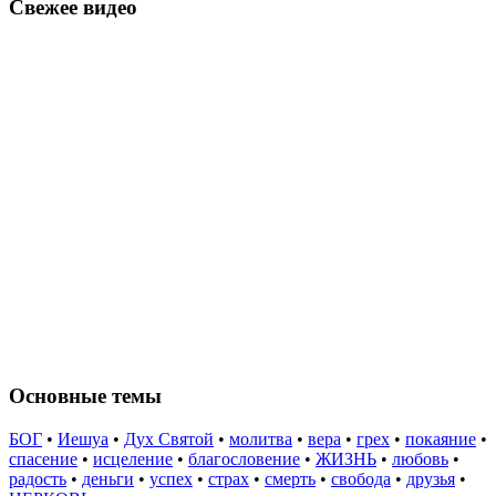
Свежее видео
Основные темы
БОГ
•
Иешуа
•
Дух Святой
•
молитва
•
вера
•
грех
•
покаяние
•
спасение
•
исцеление
•
благословение
•
ЖИЗНЬ
•
любовь
•
радость
•
деньги
•
успех
•
страх
•
смерть
•
свобода
•
друзья
•