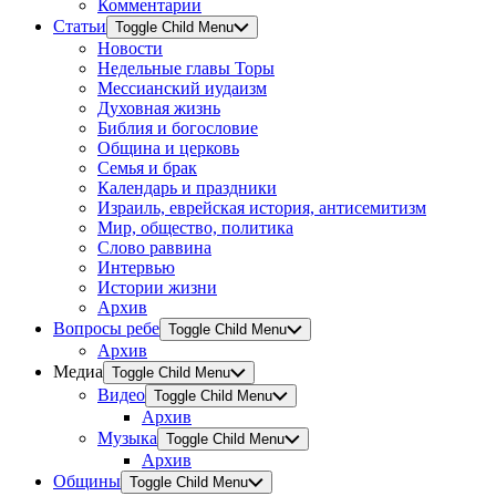
Комментарии
Статьи
Toggle Child Menu
Новости
Недельные главы Торы
Мессианский иудаизм
Духовная жизнь
Библия и богословие
Община и церковь
Семья и брак
Календарь и праздники
Израиль, еврейская история, антисемитизм
Мир, общество, политика
Слово раввина
Интервью
Истории жизни
Архив
Вопросы ребе
Toggle Child Menu
Архив
Медиа
Toggle Child Menu
Видео
Toggle Child Menu
Архив
Музыка
Toggle Child Menu
Архив
Общины
Toggle Child Menu