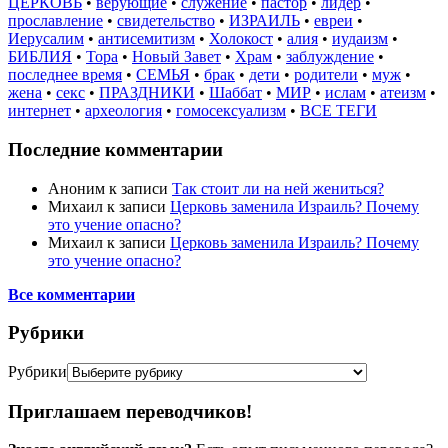
ЦЕРКОВЬ
•
верующие
•
служение
•
пастор
•
лидер
•
прославление
•
свидетельство
•
ИЗРАИЛЬ
•
евреи
•
Иерусалим
•
антисемитизм
•
Холокост
•
алия
•
иудаизм
•
БИБЛИЯ
•
Тора
•
Новый Завет
•
Храм
•
заблуждение
•
последнее время
•
СЕМЬЯ
•
брак
•
дети
•
родители
•
муж
•
жена
•
секс
•
ПРАЗДНИКИ
•
Шаббат
•
МИР
•
ислам
•
атеизм
•
интернет
•
археология
•
гомосексуализм
•
ВСЕ ТЕГИ
Последние комментарии
Аноним
к записи
Так стоит ли на ней жениться?
Михаил
к записи
Церковь заменила Израиль? Почему
это учение опасно?
Михаил
к записи
Церковь заменила Израиль? Почему
это учение опасно?
Все комментарии
Рубрики
Рубрики
Приглашаем переводчиков!