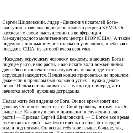
Сергей Шидловский, лидер «Движения искателей Бога»
выступил в завершающий день зимнего ретрита КЕМО. Он
рассказал о своем выступлении на конференции
Международного молитвенного центра IHOP (CША). А также
поделился пониманием, в котором он утвердился, пребывая в
поездке в США, из которой вчера вернулся.
«Каждому верующему человеку, каждому, знающему Бога и
ищущему Его, надо расти. Надо искать воли Божьей лично
для себя и в контексте того служения, церкви, где этот
верующий находится. Нельзя концентрироваться на прошлом,
даже если в прошлом был большой успех – нужно делать
новое! Нельзя останавливаться – нужно идти вперед, а то
начнется застой, духовная деградация.
Нельзя жить без видения от Бога. Он все время зовет нас
дальше, Он подтягивает нас на Свой уровень, потому что Он
выше нас. Каждому в своем призвании и служении надо
расти! — Призвал Сергей Шидловский. — С Богом все время
нужно жить верой – как будто идешь по воде, без твердой
земли под ногами. Он всегда тебя зовет выше, больше, так,