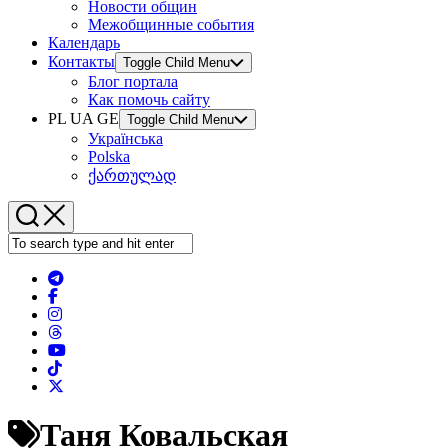
Новости общин
Межобщинные события
Календарь
Контакты
Toggle Child Menu
Блог портала
Как помочь сайту
PL UA GE
Toggle Child Menu
Українська
Polska
ქართულად
Таня Ковальская