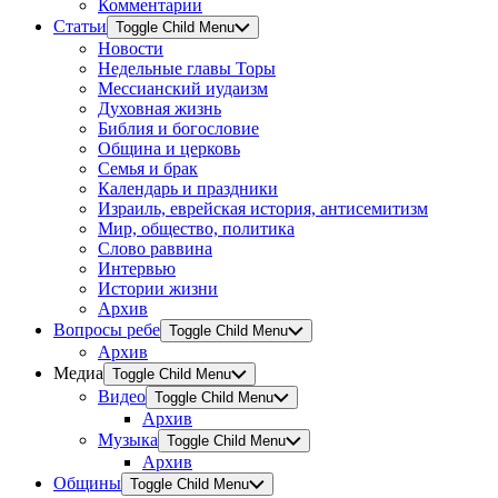
Комментарии
Статьи
Toggle Child Menu
Новости
Недельные главы Торы
Мессианский иудаизм
Духовная жизнь
Библия и богословие
Община и церковь
Семья и брак
Календарь и праздники
Израиль, еврейская история, антисемитизм
Мир, общество, политика
Слово раввина
Интервью
Истории жизни
Архив
Вопросы ребе
Toggle Child Menu
Архив
Медиа
Toggle Child Menu
Видео
Toggle Child Menu
Архив
Музыка
Toggle Child Menu
Архив
Общины
Toggle Child Menu