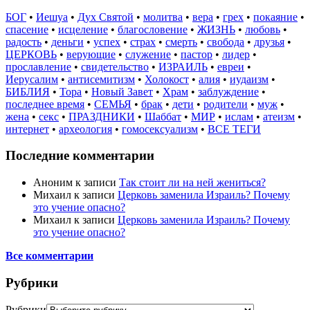
БОГ
•
Иешуа
•
Дух Святой
•
молитва
•
вера
•
грех
•
покаяние
•
спасение
•
исцеление
•
благословение
•
ЖИЗНЬ
•
любовь
•
радость
•
деньги
•
успех
•
страх
•
смерть
•
свобода
•
друзья
•
ЦЕРКОВЬ
•
верующие
•
служение
•
пастор
•
лидер
•
прославление
•
свидетельство
•
ИЗРАИЛЬ
•
евреи
•
Иерусалим
•
антисемитизм
•
Холокост
•
алия
•
иудаизм
•
БИБЛИЯ
•
Тора
•
Новый Завет
•
Храм
•
заблуждение
•
последнее время
•
СЕМЬЯ
•
брак
•
дети
•
родители
•
муж
•
жена
•
секс
•
ПРАЗДНИКИ
•
Шаббат
•
МИР
•
ислам
•
атеизм
•
интернет
•
археология
•
гомосексуализм
•
ВСЕ ТЕГИ
Последние комментарии
Аноним
к записи
Так стоит ли на ней жениться?
Михаил
к записи
Церковь заменила Израиль? Почему
это учение опасно?
Михаил
к записи
Церковь заменила Израиль? Почему
это учение опасно?
Все комментарии
Рубрики
Рубрики